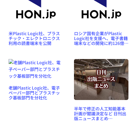
米Plastic Logic社、プラス
ロシア国有企業がPlastic
チック・エレクトロニクス
Logic社を支援へ、電子書籍
利用の読書端末を公開
端末などの開発に約126億円
を投資
老舗Plastic Logic社、電子
ペーパー部門とプラスチッ
ク基板部門を分社化
半年で修正の人工知能基本
計画が閣議決定など 日刊出
版ニュースまとめ
2026.07.15