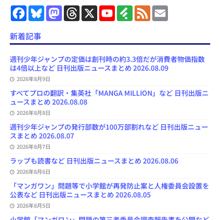
F
B
M
T
X
Y
F
F
E
a
l
a
h
o
e
e
m
c
u
s
r
u
e
e
a
e
e
t
e
T
d
d
i
新着記事
b
s
o
a
u
l
l
o
k
d
d
b
y
o
y
o
s
e
週刊少年ジャンプの定価は創刊時の約3.3倍だが消費者物価指数
k
n
C
は4倍以上など 日刊出版ニュースまとめ 2026.08.09
h
2026年8月9日
a
n
すべてプロの翻訳・集英社「MANGA MILLION」など 日刊出版ニ
n
ュースまとめ 2026.08.08
e
l
2026年8月8日
週刊少年ジャンプの発行部数が100万部割れなど 日刊出版ニュー
スまとめ 2026.08.07
2026年8月7日
ラップも読書など 日刊出版ニュースまとめ 2026.08.06
2026年8月6日
「マンガワン」問題等で小学館が再発防止案と人権委員会設置を
公表など 日刊出版ニュースまとめ 2026.08.05
2026年8月5日
小学館「マンガワン」問題の第三者委員会調査報告書を公開など