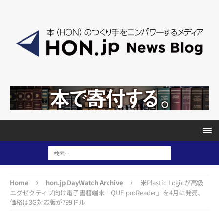
Home
hon.jp DayWatch Archive
米Plastic Logicが高級
エグゼクティブ向け電子書籍端末「QUE proReader」を4月に発売、
価格は3G対応版が799ドル