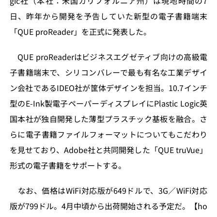
gic社（本社：米国カリフォルニア州）は現地時間の7
o
y
o
s
日、昨年から開発を予告していた新型の電子書籍端末
n
o
「QUE proReader」を正式に発表した。
k
QUE proReaderはビジネスエグゼティブ向けの高級電
子書籍端末で、シリコンバレーで最も有名な工業デザイ
ン会社であるIDEO社が筐体デザインを担当。10.7インチ
型のE-Ink製電子ペーパーディスプレイにPlastic Logic英
国本社が独自開発した薄型プラスチック基板を融合。さ
らに電子書籍ファイルフォーマットについてもこだわり
を見せており、Adobe社と共同開発した「QUE truVue」
形式の電子書籍をサポートする。
なお、価格はWiFi対応版が649ドルで、3G／WiFi対応
版が799ドル。4月中頃から出荷開始される予定だ。【ho