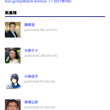
hon.jp DayWatch Archive（～2017年9月）
執筆陣
鷹野凌
published 962 articles
大原ケイ
published 289 articles
小桜店子
published 54 articles
馬場公彦
published 32 articles