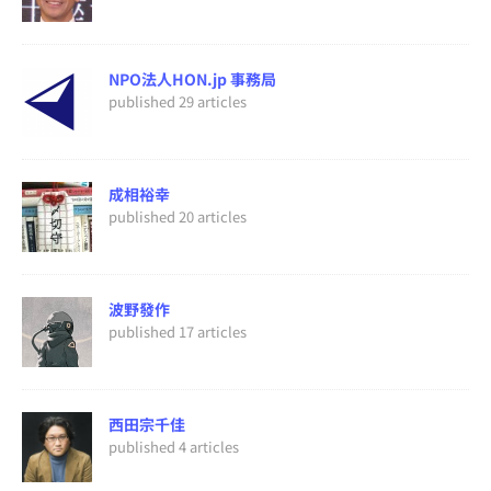
NPO法人HON.jp 事務局
published 29 articles
成相裕幸
published 20 articles
波野發作
published 17 articles
西田宗千佳
published 4 articles