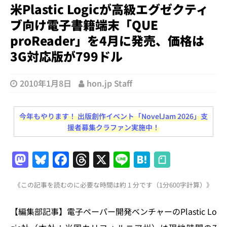
米Plastic Logicが高級エグゼクティ
ブ向け電子書籍端末「QUE
proReader」を4月に発売、価格は
3G対応版が799ドル
2010年1月8日
hon.jp Staff
今年もやります！ 出版創作イベント「NovelJam 2026」支
援者募集クラファン実施中！
M
Bl
F
T
X
Li
H
a
u
a
h
n
at
《この記事を読むのに必要な時間は約 1 分です（1分600字計算）》
st
e
c
re
e
e
o
s
e
a
n
【編集部記事】電子ペーパー開発ベンチャーのPlastic Lo
d
k
b
d
a