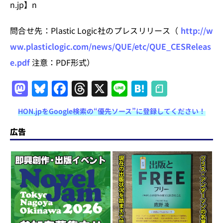
n.jp】n
問合せ先：Plastic Logic社のプレスリリース（
http://w
ww.plasticlogic.com/news/QUE/etc/QUE_CESReleas
e.pdf
注意：PDF形式）
M
Bl
F
T
X
Li
H
a
u
a
h
n
at
HON.jpをGoogle検索の“優先ソース”に登録してください！
st
e
c
re
e
e
o
s
e
a
n
広告
d
k
b
d
a
o
y
o
s
n
o
k