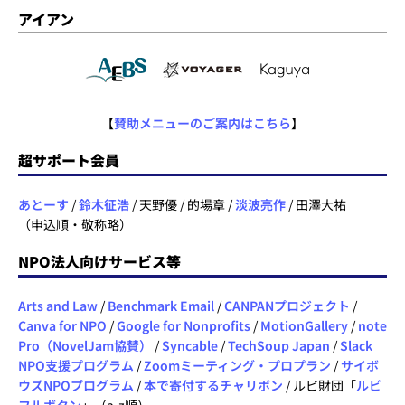
アイアン
【
賛助メニューのご案内はこちら
】
超サポート会員
あとーす
/
鈴木征浩
/ 天野優 / 的場章 /
淡波亮作
/ 田澤大祐
（申込順・敬称略）
NPO法人向けサービス等
Arts and Law
/
Benchmark Email
/
CANPANプロジェクト
/
Canva for NPO
/
Google for Nonprofits
/
MotionGallery
/
note
Pro（NovelJam協賛）
/
Syncable
/
TechSoup Japan
/
Slack
NPO支援プログラム
/
Zoomミーティング・プロプラン
/
サイボ
ウズNPOプログラム
/
本で寄付するチャリボン
/ ルビ財団「
ルビ