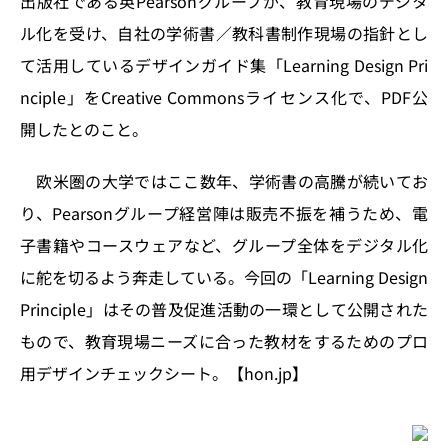
出版社である英Pearsonグループが、教育現場のデジタ
o
y
o
s
ル化を受け、自社の学術書／教科書制作現場の指針とし
n
o
て活用しているデザインガイド集「Learning Design Pri
k
nciple」をCreative Commonsライセンス化で、PDF公
開したとのこと。
欧米圏の大学ではここ数年、学術書の高騰が続いてお
り、Pearsonグループ経営陣は販売不振を補うため、電
子書籍やコースウェアなど、グループ全体をデジタル化
に舵を切るよう奔走している。今回の「Learning Design
Principle」はその普及促進活動の一環として公開された
もので、教育現場ニーズに合った教材をするためのプロ
用デザインチェックシート。【hon.jp】