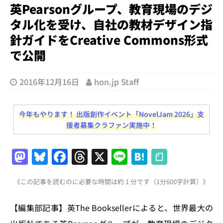
英Pearsonグループ、教育現場のデジ
タル化を受け、自社の教材デザイン指
針ガイドをCreative Commons形式
で公開
2016年12月16日
hon.jp Staff
今年もやります！ 出版創作イベント「NovelJam 2026」支
援者募集クラファン実施中！
M
Bl
F
T
X
Li
H
a
u
a
h
n
at
《この記事を読むのに必要な時間は約 1 分です（1分600字計算）》
st
e
c
re
e
e
o
s
e
a
n
【編集部記事】英The Booksellerによると、世界最大の
d
k
b
d
a