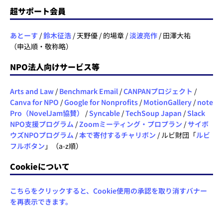
超サポート会員
あとーす
/
鈴木征浩
/ 天野優 / 的場章 /
淡波亮作
/ 田澤大祐
（申込順・敬称略）
NPO法人向けサービス等
Arts and Law
/
Benchmark Email
/
CANPANプロジェクト
/
Canva for NPO
/
Google for Nonprofits
/
MotionGallery
/
note
Pro（NovelJam協賛）
/
Syncable
/
TechSoup Japan
/
Slack
NPO支援プログラム
/
Zoomミーティング・プロプラン
/
サイボ
ウズNPOプログラム
/
本で寄付するチャリボン
/ ルビ財団「
ルビ
フルボタン
」（a-z順）
Cookieについて
こちらをクリックすると、Cookie使用の承認を取り消すバナー
を再表示できます。