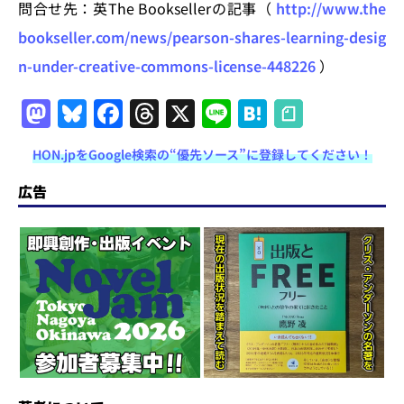
問合せ先：英The Booksellerの記事（
http://www.the
bookseller.com/news/pearson-shares-learning-desig
n-under-creative-commons-license-448226
）
M
Bl
F
T
X
Li
H
a
u
a
h
n
at
HON.jpをGoogle検索の“優先ソース”に登録してください！
st
e
c
re
e
e
o
s
e
a
n
広告
d
k
b
d
a
o
y
o
s
n
o
k