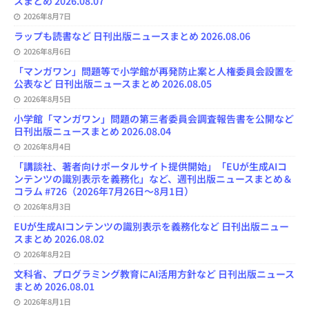
スまとめ 2026.08.07
h
2026年8月7日
a
n
ラップも読書など 日刊出版ニュースまとめ 2026.08.06
n
e
2026年8月6日
l
「マンガワン」問題等で小学館が再発防止案と人権委員会設置を
公表など 日刊出版ニュースまとめ 2026.08.05
2026年8月5日
小学館「マンガワン」問題の第三者委員会調査報告書を公開など
日刊出版ニュースまとめ 2026.08.04
2026年8月4日
「講談社、著者向けポータルサイト提供開始」「EUが生成AIコ
ンテンツの識別表示を義務化」など、週刊出版ニュースまとめ＆
コラム #726（2026年7月26日～8月1日）
2026年8月3日
EUが生成AIコンテンツの識別表示を義務化など 日刊出版ニュー
スまとめ 2026.08.02
2026年8月2日
文科省、プログラミング教育にAI活用方針など 日刊出版ニュース
まとめ 2026.08.01
2026年8月1日