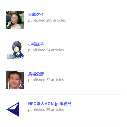
大原ケイ
published 289 articles
小桜店子
published 54 articles
馬場公彦
published 32 articles
NPO法人HON.jp 事務局
published 29 articles