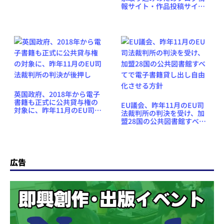
料を無料に、2週間だけ
報サイト・作品投稿サイト
「The Future Bookshelf」
をオープン
英国政府、2018年から電子
書籍も正式に公共貸与権の
EU議会、昨年11月のEU司
対象に、昨年11月のEU司法
法裁判所の判決を受け、加
裁判所の判決が後押し
盟28国の公共図書館すべて
で電子書籍貸し出し自由化
させる方針
広告