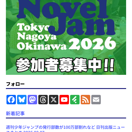
フォロー
F
B
M
T
X
Y
F
F
E
a
l
a
h
o
e
e
m
c
u
s
r
u
e
e
a
e
e
t
e
T
d
d
i
新着記事
b
s
o
a
u
l
l
o
k
d
d
b
y
o
y
o
s
e
週刊少年ジャンプの発行部数が100万部割れなど 日刊出版ニュー
k
n
C