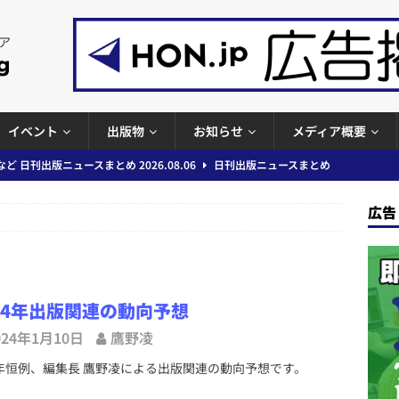
イベント
出版物
お知らせ
メディア概要
ど 日刊出版ニュースまとめ 2026.08.06
日刊出版ニュースまとめ
」問題等で小学館が再発防止案と人権委員会設置を公表など 日刊出版ニュ
出版ニュースまとめ
広告
ガワン」問題の第三者委員会調査報告書を公開など 日刊出版ニュースまと
ースまとめ
者向けポータルサイト提供開始」「EUが生成AIコンテンツの識別表示を義
24年出版関連の動向予想
＆コラム #726（2026年7月26日～8月1日）
週刊出版ニュースま
024年1月10日
鷹野凌
恒例、編集長 鷹野凌による出版関連の動向予想です。
コンテンツの識別表示を義務化など 日刊出版ニュースまとめ 2026.08.02