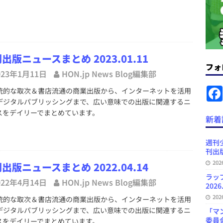
ラミング教育にAI活用方針など 日刊出版ニュースまとめ 2026.08.01
出版ニュースまとめ 2023.01.11
News Blogに拡張検索生成（RAG）で回答を返すチャットボットを設置など
フォ
023年1月11日
HON.jp News Blog編集部
.31
日刊出版ニュースまとめ
的な取次＆書店流通の商業出版から、インターネットを活用
ット（ベータ版）を公開しました
お知らせ
デジタルパブリッシングまで、広い意味での出版に関連するニ
が文体模写を拒否するようになど 日刊出版ニュースまとめ 2026.07.30
日
スをデイリーでまとめています。
新着
週刊
プの発行部数が100万部割れなど 日刊出版ニュースまとめ 2026.08.07
刊出版
20
出版ニュースまとめ 2022.04.14
ラッ
022年4月14日
HON.jp News Blog編集部
2026
20
的な取次＆書店流通の商業出版から、インターネットを活用
デジタルパブリッシングまで、広い意味での出版に関連するニ
「マ
委員
スをデイリーでまとめています。