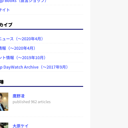
.jp Books（直営ショップ）
サイト
カイブ
ニュース（～2020年4月）
情報（～2020年4月）
ント情報（～2019年10月）
jp DayWatch Archive（～2017年9月）
陣
鷹野凌
published 962 articles
大原ケイ