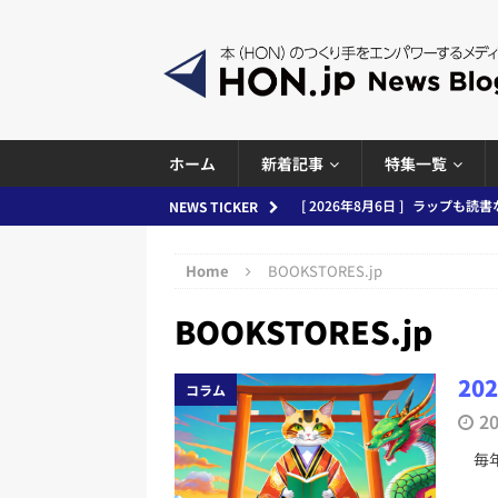
ホーム
新着記事
特集一覧
[ 2026年8月6日 ]
ラップも読書な
NEWS TICKER
[ 2026年8月5日 ]
「マンガワン
ースまとめ 2026.08.05
日刊
Home
BOOKSTORES.jp
[ 2026年8月4日 ]
小学館「マン
BOOKSTORES.jp
め 2026.08.04
日刊出版ニュ
[ 2026年8月3日 ]
「講談社、著
20
コラム
務化」など、週刊出版ニュースまとめ
2
とめ＆コラム
毎年
[ 2026年8月2日 ]
EUが生成AI