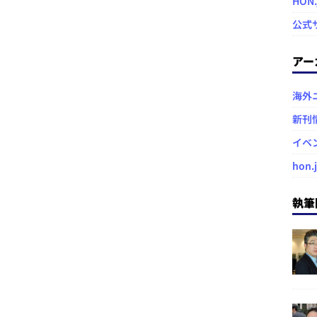
HON
公式
アー
海外
新刊
イベ
hon.
執筆