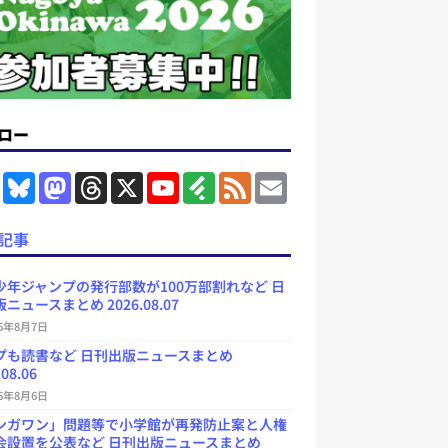
ロー
F
B
M
T
X
Y
F
F
E
a
l
a
h
o
e
e
m
c
u
s
r
u
e
e
a
e
e
t
e
T
d
d
i
記事
b
s
o
a
u
l
l
o
k
d
d
b
y
o
y
o
s
e
少年ジャンプの発行部数が100万部割れなど 日
k
n
C
ニュースまとめ 2026.08.07
h
a
26年8月7日
n
プも読書など 日刊出版ニュースまとめ
n
e
.08.06
l
26年8月6日
ンガワン」問題等で小学館が再発防止案と人権
会設置を公表など 日刊出版ニュースまとめ