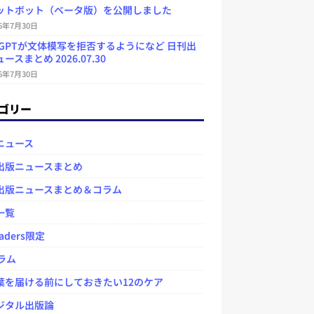
ットボット（ベータ版）を公開しました
26年7月30日
atGPTが文体模写を拒否するようになど 日刊出
ースまとめ 2026.07.30
26年7月30日
ゴリー
ニュース
出版ニュースまとめ
出版ニュースまとめ＆コラム
一覧
aders限定
ラム
を届ける前にしておきたい12のケア
タル出版論