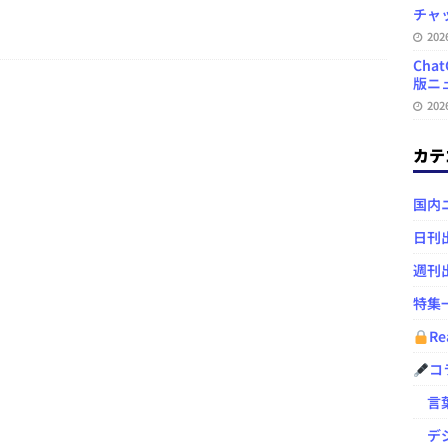
チャ
20
Ch
版ニュ
20
カテ
国内
日刊
週刊
特集
Re
コ
言葉
デジ