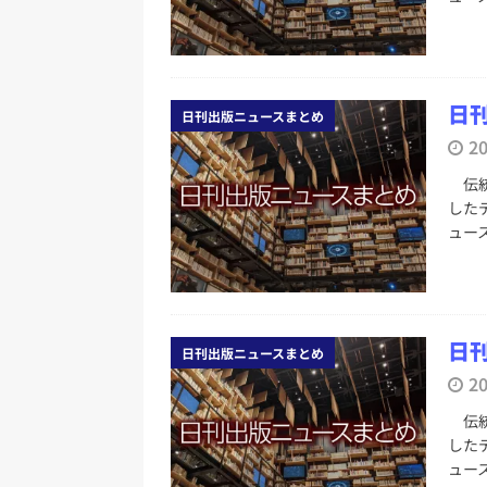
日刊
日刊出版ニュースまとめ
2
伝統
した
ュー
日刊
日刊出版ニュースまとめ
2
伝統
した
ュー