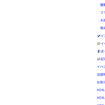
鷹野凌の
フラ
大原
馬場
イ
イ
ぽっ
記
イベ
出版
お知
HON
HON.