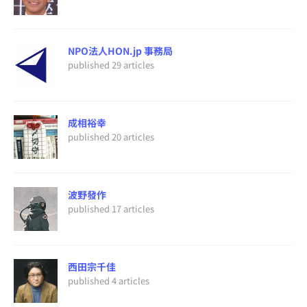
NPO法人HON.jp 事務局
published 29 articles
成相裕幸
published 20 articles
波野發作
published 17 articles
西田宗千佳
published 4 articles