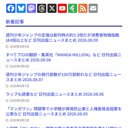
F
B
M
T
X
Y
F
F
E
a
l
a
h
o
e
e
m
c
u
s
r
u
e
e
a
e
e
t
e
T
d
d
i
新着記事
b
s
o
a
u
l
l
o
k
d
d
b
y
o
y
o
s
e
週刊少年ジャンプの定価は創刊時の約3.3倍だが消費者物価指数
k
n
C
は4倍以上など 日刊出版ニュースまとめ 2026.08.09
h
2026年8月9日
a
n
すべてプロの翻訳・集英社「MANGA MILLION」など 日刊出版ニ
n
ュースまとめ 2026.08.08
e
l
2026年8月8日
週刊少年ジャンプの発行部数が100万部割れなど 日刊出版ニュー
スまとめ 2026.08.07
2026年8月7日
ラップも読書など 日刊出版ニュースまとめ 2026.08.06
2026年8月6日
「マンガワン」問題等で小学館が再発防止案と人権委員会設置を
公表など 日刊出版ニュースまとめ 2026.08.05
2026年8月5日