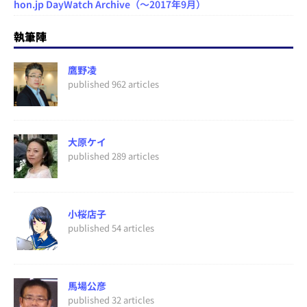
hon.jp DayWatch Archive（～2017年9月）
執筆陣
鷹野凌
published 962 articles
大原ケイ
published 289 articles
小桜店子
published 54 articles
馬場公彦
published 32 articles