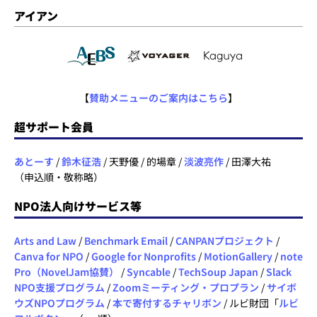
アイアン
【
賛助メニューのご案内はこちら
】
超サポート会員
あとーす
/
鈴木征浩
/ 天野優 / 的場章 /
淡波亮作
/ 田澤大祐
（申込順・敬称略）
NPO法人向けサービス等
Arts and Law
/
Benchmark Email
/
CANPANプロジェクト
/
Canva for NPO
/
Google for Nonprofits
/
MotionGallery
/
note
Pro（NovelJam協賛）
/
Syncable
/
TechSoup Japan
/
Slack
NPO支援プログラム
/
Zoomミーティング・プロプラン
/
サイボ
ウズNPOプログラム
/
本で寄付するチャリボン
/ ルビ財団「
ルビ