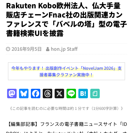
Rakuten Kobo欧州法人、仏大手量
販店チェーンFnac社の出版関連カン
ファレンスで「バベルの塔」型の電子
書籍検索UIを披露
2016年9月5日
hon.jp Staff
今年もやります！ 出版創作イベント「NovelJam 2026」支
援者募集クラファン実施中！
M
Bl
F
T
X
Li
H
a
u
a
h
n
at
《この記事を読むのに必要な時間は約 1 分です（1分600字計算）》
st
e
c
re
e
e
o
s
e
a
n
【編集部記事】フランスの電子書籍ニュースサイト「ID
d
k
b
d
a