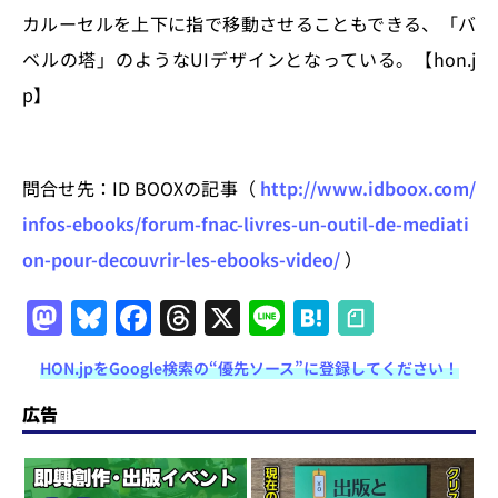
カルーセルを上下に指で移動させることもできる、「バ
ベルの塔」のようなUIデザインとなっている。【hon.j
p】
問合せ先：ID BOOXの記事（
http://www.idboox.com/
infos-ebooks/forum-fnac-livres-un-outil-de-mediati
on-pour-decouvrir-les-ebooks-video/
）
M
Bl
F
T
X
Li
H
a
u
a
h
n
at
HON.jpをGoogle検索の“優先ソース”に登録してください！
st
e
c
re
e
e
o
s
e
a
n
広告
d
k
b
d
a
o
y
o
s