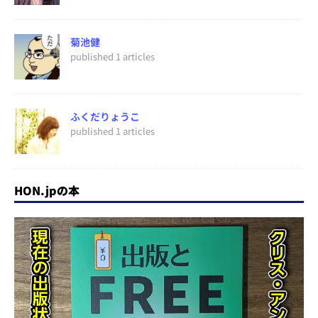
菊池健
published 1 articles
ふくだりょうこ
published 1 articles
HON.jpの本