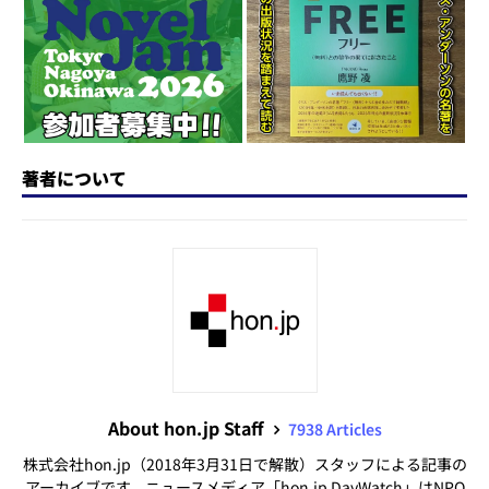
n
o
k
著者について
About hon.jp Staff
7938 Articles
株式会社hon.jp（2018年3月31日で解散）スタッフによる記事の
アーカイブです。ニュースメディア「hon.jp DayWatch」はNPO