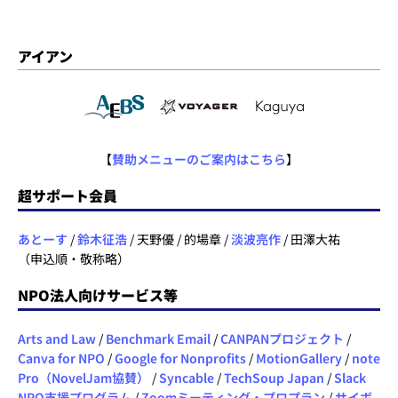
アイアン
【
賛助メニューのご案内はこちら
】
超サポート会員
あとーす
/
鈴木征浩
/ 天野優 / 的場章 /
淡波亮作
/ 田澤大祐
（申込順・敬称略）
NPO法人向けサービス等
Arts and Law
/
Benchmark Email
/
CANPANプロジェクト
/
Canva for NPO
/
Google for Nonprofits
/
MotionGallery
/
note
Pro（NovelJam協賛）
/
Syncable
/
TechSoup Japan
/
Slack
NPO支援プログラム
/
Zoomミーティング・プロプラン
/
サイボ