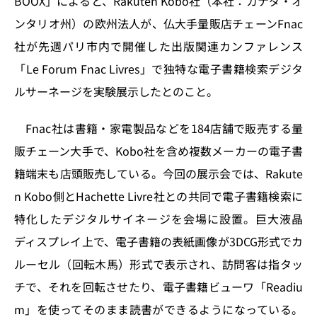
BOOX」によると、Rakuten Kobo社（本社：カナダ・オ
o
y
o
s
ンタリオ州）の欧州法人が、仏大手量販店チェーンFnac
n
o
社が先週パリ市内で開催した出版関連カンファレンス
k
「Le Forum Fnac Livres」で独特な電子書籍検索デジタ
ルサーネージを実験展示したとのこと。
Fnac社は書籍・家電製品などを184店舗で販売する量
販チェーン大手で、Kobo社を含め複数メーカーの電子書
籍端末も店頭販売している。今回の展示会では、Rakute
n Kobo側とHachette Livre社との共同で電子書籍検索に
特化したデジタルサイネージを会場に設置。巨大液晶
ディスプレイ上で、電子書籍の表紙画像が3DCG形式でカ
ルーセル（回転木馬）形式で表示され、訪問客は指タッ
チで、それを回転させたり、電子書籍ビューワ「Readiu
m」を使ってそのまま読書ができるようになっている。