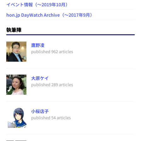
イベント情報（～2019年10月）
hon.jp DayWatch Archive（～2017年9月）
執筆陣
鷹野凌
published 962 articles
大原ケイ
published 289 articles
小桜店子
published 54 articles