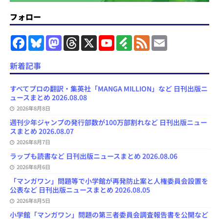
フォロー
F
B
M
T
X
Y
F
F
E
a
l
a
h
o
e
e
m
c
u
s
r
u
e
e
a
e
e
t
e
T
d
d
i
新着記事
b
s
o
a
u
l
l
o
k
d
d
b
y
o
y
o
s
e
すべてプロの翻訳・集英社「MANGA MILLION」など 日刊出版ニ
k
n
C
ュースまとめ 2026.08.08
h
2026年8月8日
a
n
週刊少年ジャンプの発行部数が100万部割れなど 日刊出版ニュー
n
スまとめ 2026.08.07
e
l
2026年8月7日
ラップも読書など 日刊出版ニュースまとめ 2026.08.06
2026年8月6日
「マンガワン」問題等で小学館が再発防止案と人権委員会設置を
公表など 日刊出版ニュースまとめ 2026.08.05
2026年8月5日
小学館「マンガワン」問題の第三者委員会調査報告書を公開など