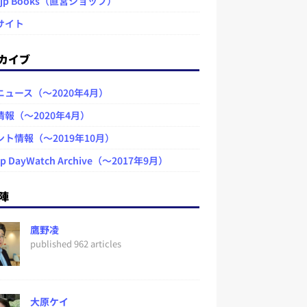
.jp Books（直営ショップ）
サイト
カイブ
ニュース（～2020年4月）
情報（～2020年4月）
ント情報（～2019年10月）
jp DayWatch Archive（～2017年9月）
陣
鷹野凌
published 962 articles
大原ケイ