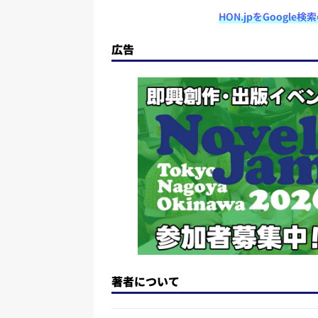
a
u
a
h
n
HON.jpをGoogl
st
e
c
re
e
o
s
e
a
広告
d
k
b
d
o
y
o
s
n
o
k
著者について