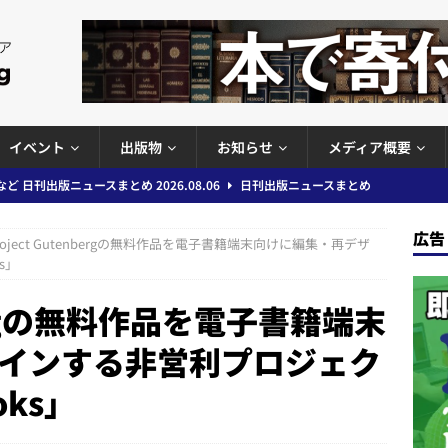
イベント
出版物
お知らせ
メディア概要
」問題等で小学館が再発防止案と人権委員会設置を公表など 日刊出版ニュ
出版ニュースまとめ
広告
roject Gutenbergの無料作品を電子書籍端末向けに編集・再デザ
ガワン」問題の第三者委員会調査報告書を公開など 日刊出版ニュースまと
s」
ースまとめ
nbergの無料作品を電子書籍端末
者向けポータルサイト提供開始」「EUが生成AIコンテンツの識別表示を義
インする非営利プロジェク
＆コラム #726（2026年7月26日～8月1日）
週刊出版ニュースま
oks」
コンテンツの識別表示を義務化など 日刊出版ニュースまとめ 2026.08.02