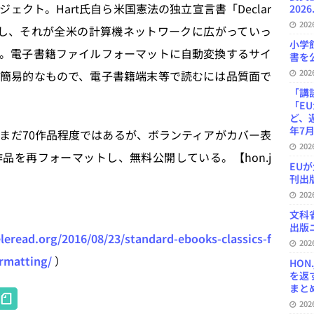
クト。Hart氏自ら米国憲法の独立宣言書「Declar
2026
20
をタイプ入力し、それが全米の計算機ネットワークに広がっていっ
小学
。電子書籍ファイルフォーマットに自動変換するサイ
書を公
20
簡易的なもので、電子書籍端末等で読むには品質面で
「講
「E
ど、
年7月
では、まだ70作品程度ではあるが、ボランティアがカバー表
20
品を再フォーマットし、無料公開している。【hon.j
EU
刊出版
20
文科
出版ニ
eleread.org/2016/08/23/standard-ebooks-classics-f
20
ormatting/
）
HON
を返
まとめ 
H
20