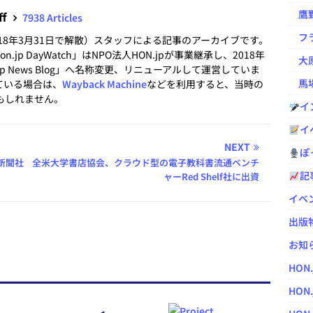
鷹野凌の
ff
7938 Articles
フラ
2018年3月31日で解散）スタッフによる記事のアーカイブです。
.jp DayWatch」はNPO法人HON.jpが事業継承し、2018年
大原
.jp News Blog」へ名称変更、リニューアルして運営していま
馬場
ている場合は、
Wayback Machine
などを利用すると、当時の
もしれません。
イ
イ
NEXT
ぽっ
新聞社
全米大学書店協会、クラウド型の電子教科書流通ベンチ
記
ャーRed Shelf社に出資
イベ
出版
お知
HON
HON.