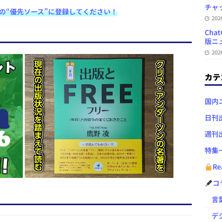
at
チャ
e検索の“優先ソース”に登録してください！
e
20
n
Ch
版ニュ
a
20
カテ
国内
日刊
週刊
特集
Re
コ
言葉
デジ