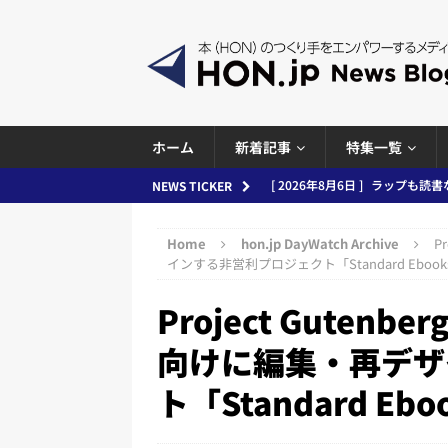
ホーム
新着記事
特集一覧
[ 2026年8月5日 ]
「マンガワン
NEWS TICKER
ースまとめ 2026.08.05
日刊
Home
hon.jp DayWatch Archive
P
[ 2026年8月4日 ]
小学館「マン
インする非営利プロジェクト「Standard Ebook
め 2026.08.04
日刊出版ニュ
Project Gute
[ 2026年8月3日 ]
「講談社、著
向けに編集・再デザ
務化」など、週刊出版ニュースまとめ
ト「Standard Ebo
とめ＆コラム
[ 2026年8月2日 ]
EUが生成AI