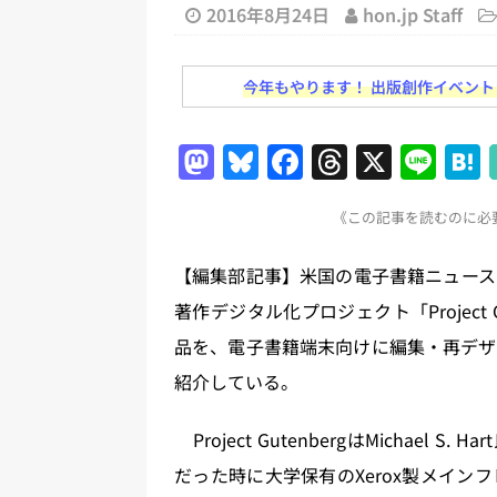
日刊出版ニュースまとめ
2016年8月24日
hon.jp Staff
[ 2026年8月1日 ]
文科省、プログ
今年もやります！ 出版創作イベント「N
日刊出版ニュースまとめ
[ 2026年7月31日 ]
HON.jp 
M
Bl
F
T
X
Li
日刊出版ニュースまとめ 2026.07
a
u
a
h
n
[ 2026年7月30日 ]
チャットボ
《この記事を読むのに必要
st
e
c
re
e
[ 2026年7月30日 ]
ChatGPT
o
s
e
a
【編集部記事】米国の電子書籍ニュースサ
刊出版ニュースまとめ
d
k
b
d
著作デジタル化プロジェクト「Project
[ 2026年8月7日 ]
週刊少年ジャン
o
y
o
s
品を、電子書籍端末向けに編集・再デザインす
日刊出版ニュースまとめ
n
o
紹介している。
[ 2026年8月6日 ]
ラップも読書な
k
Project GutenbergはMichae
だった時に大学保有のXerox製メイ