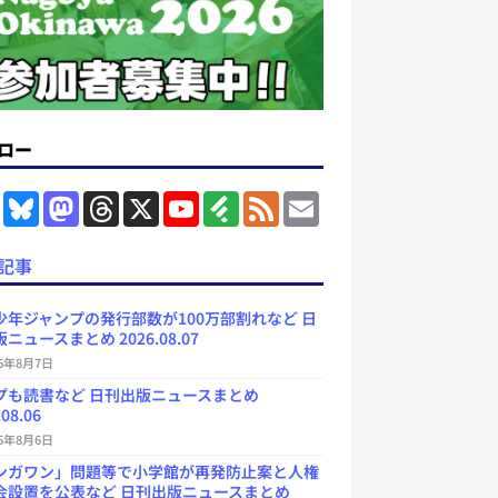
ロー
F
B
M
T
X
Y
F
F
E
a
l
a
h
o
e
e
m
c
u
s
r
u
e
e
a
e
e
t
e
T
d
d
i
記事
b
s
o
a
u
l
l
o
k
d
d
b
y
o
y
o
s
e
少年ジャンプの発行部数が100万部割れなど 日
k
n
C
ニュースまとめ 2026.08.07
h
a
26年8月7日
n
プも読書など 日刊出版ニュースまとめ
n
e
.08.06
l
26年8月6日
ンガワン」問題等で小学館が再発防止案と人権
会設置を公表など 日刊出版ニュースまとめ