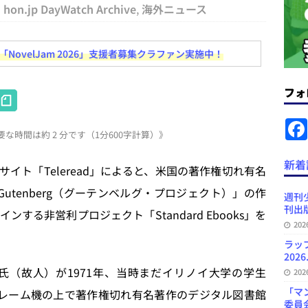
hon.jp DayWatch Archive
,
海外ニュース
ラミング教育にAI活用方針など 日刊出版ニュースまとめ 2026.08.01
ovelJam 2026」支援者募集クラファン実施中！
News Blogに拡張検索生成（RAG）で回答を返すチャットボットを設置など
フォ
H
.31
日刊出版ニュースまとめ
at
ット（ベータ版）を公開しました
お知らせ
な時間は約 2 分です（1分600字計算）》
e
が文体模写を拒否するようになど 日刊出版ニュースまとめ 2026.07.30
日
n
新着
イト「Teleread」によると、米国の著作権切れ有名
a
 Gutenberg（グーテンベルグ・プロジェクト）」の作
プの発行部数が100万部割れなど 日刊出版ニュースまとめ 2026.08.07
週刊
刊出版
る非営利プロジェクト「Standard Ebooks」を
20
ど 日刊出版ニュースまとめ 2026.08.06
日刊出版ニュースまとめ
ラッ
2026
l S. Hart氏（故人）が1971年、当時まだイリノイ大学の学生
20
「マ
ンフレーム機の上で著作権切れ有名著作のデジタル図書館
委員