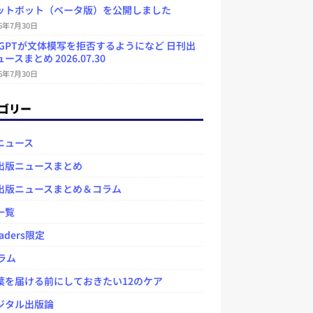
ットボット（ベータ版）を公開しました
26年7月30日
atGPTが文体模写を拒否するようになど 日刊出
ースまとめ 2026.07.30
26年7月30日
ゴリー
ニュース
出版ニュースまとめ
出版ニュースまとめ＆コラム
一覧
aders限定
ラム
を届ける前にしておきたい12のケア
タル出版論