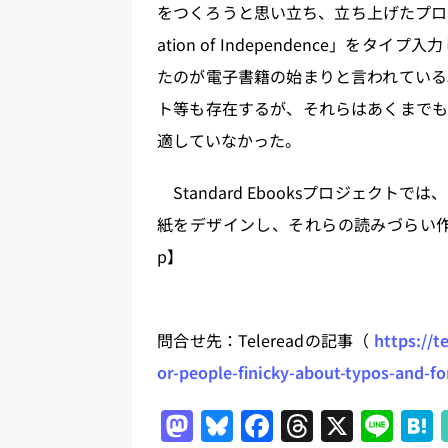
をつくろうと思い立ち、立ち上げたプロジェ
ation of Independence」
たのが電子書籍の始まりと言われている
ト等も存在するが、それらはあくまでも
適していなかった。
Standard Ebooksプロジェクト
紙をデザインし、それらの読みづらい作
p】
問合せ先：Telereadの記事（
https://t
or-people-finicky-about-typos-and-f
M
Bl
F
T
X
Li