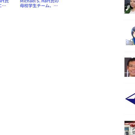
art氏
Michael S. Hart氏の
に電
母校学生チーム、不
ェク
要な電子書籍端末を
集めて寄付する
を立ち
「Project Hart」を始
動