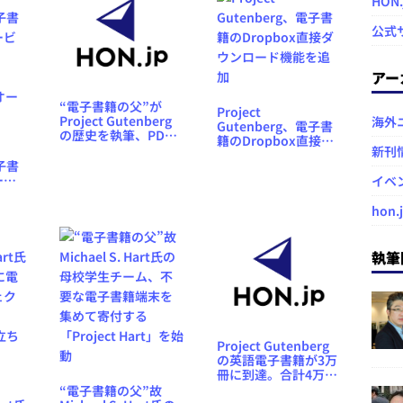
HON
公式
アー
“電子書籍の父”が
Project
Project Gutenberg
海外
Gutenberg、電子書
の歴史を執筆、PDF
籍のDropbox直接ダ
形式で公開
新刊
ウンロード機能を追
電子書
加
ービ
イベ
hon.
をオー
執筆
Project Gutenberg
の英語電子書籍が3万
冊に到達。合計4万点
超に
“電子書籍の父”故