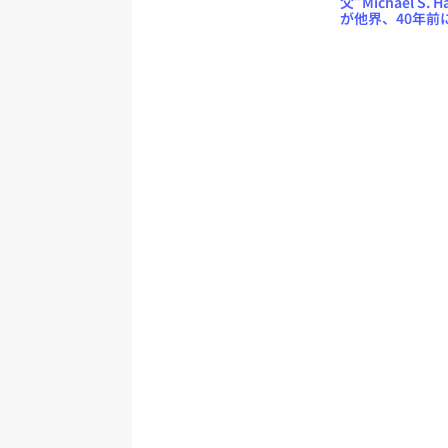
父”Michael S. H
を追加
が他界、40年前
子図書館プロジ
ト「Project
Gutenberg」
上げ