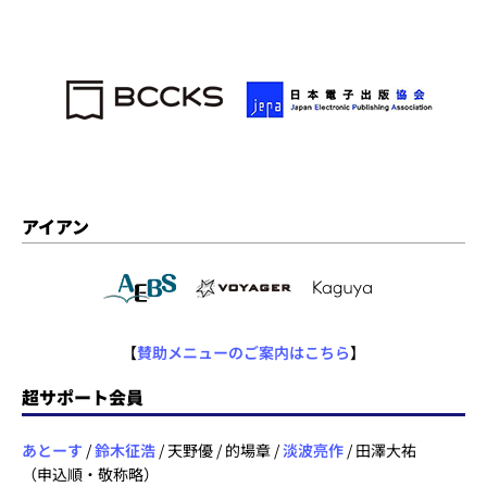
アイアン
【
賛助メニューのご案内はこちら
】
超サポート会員
あとーす
/
鈴木征浩
/ 天野優 / 的場章 /
淡波亮作
/ 田澤大祐
（申込順・敬称略）