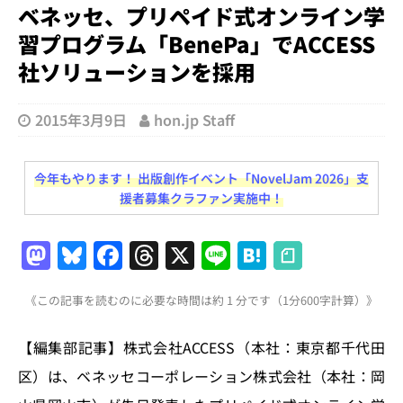
ベネッセ、プリペイド式オンライン学
習プログラム「BenePa」でACCESS
社ソリューションを採用
2015年3月9日
hon.jp Staff
今年もやります！ 出版創作イベント「NovelJam 2026」支
援者募集クラファン実施中！
M
Bl
F
T
X
Li
H
a
u
a
h
n
at
《この記事を読むのに必要な時間は約 1 分です（1分600字計算）》
st
e
c
re
e
e
o
s
e
a
n
【編集部記事】株式会社ACCESS（本社：東京都千代田
d
k
b
d
a
区）は、ベネッセコーポレーション株式会社（本社：岡
o
y
o
s