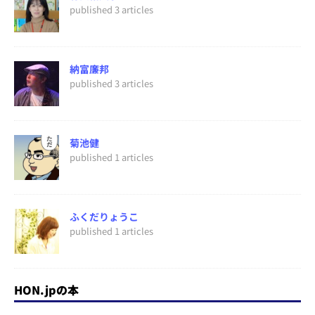
published 3 articles
納富廉邦
published 3 articles
菊池健
published 1 articles
ふくだりょうこ
published 1 articles
HON.jpの本