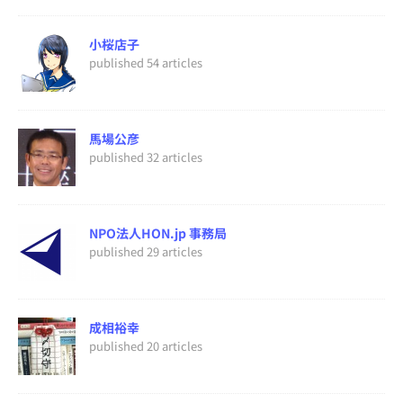
小桜店子
published 54 articles
馬場公彦
published 32 articles
NPO法人HON.jp 事務局
published 29 articles
成相裕幸
published 20 articles