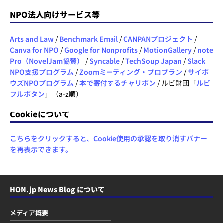
NPO法人向けサービス等
Arts and Law
/
Benchmark Email
/
CANPANプロジェクト
/
Canva for NPO
/
Google for Nonprofits
/
MotionGallery
/
note
Pro（NovelJam協賛）
/
Syncable
/
TechSoup Japan
/
Slack
NPO支援プログラム
/
Zoomミーティング・プロプラン
/
サイボ
ウズNPOプログラム
/
本で寄付するチャリボン
/ ルビ財団「
ルビ
フルボタン
」（a-z順）
Cookieについて
こちらをクリックすると、Cookie使用の承認を取り消すバナー
を再表示できます。
HON.jp News Blog について
メディア概要