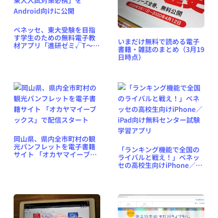
ベネッセ、東大受験を目指
す学生のための無料電子教
いまだけ無料で読める電子
材アプリ「進研ゼミ√T〜東
書籍・雑誌のまとめ（3月19
大入試対策必携」を
日時点）
Android向けに公開
岡山県、県内全市町村の観
光パンフレットを電子書籍
「ランキング機能で全国の
サイト 「オカヤマイーブッ
ライバルと戦え！」ベネッ
クス」で配信スタート
セの高校生向けiPhone／
iPad向け無料センター試験
学習アプリ