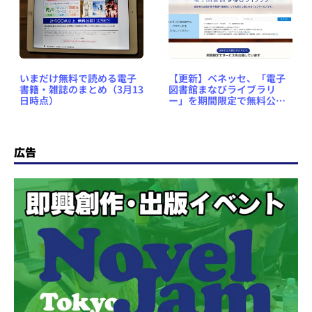
いまだけ無料で読める電子
【更新】ベネッセ、「電子
書籍・雑誌のまとめ（3月13
図書館まなびライブラリ
日時点）
ー」を期間限定で無料公開
～ 新型コロナウイルス感染
拡大を受け
広告