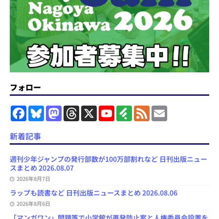
フォロー
F
B
M
T
X
Y
F
F
E
a
l
a
h
o
e
e
m
c
u
s
r
u
e
e
a
e
e
t
e
T
d
d
i
新着記事
b
s
o
a
u
l
l
o
k
d
d
b
y
o
y
o
s
e
週刊少年ジャンプの発行部数が100万部割れなど 日刊出版ニュー
k
n
C
スまとめ 2026.08.07
h
2026年8月7日
a
n
ラップも読書など 日刊出版ニュースまとめ 2026.08.06
n
e
2026年8月6日
l
「マンガワン」問題等で小学館が再発防止案と人権委員会設置を