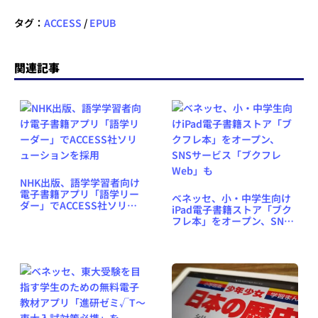
タグ：
ACCESS
/
EPUB
関連記事
NHK出版、語学学習者向け
電子書籍アプリ「語学リー
ベネッセ、小・中学生向け
ダー」でACCESS社ソリュ
iPad電子書籍ストア「ブク
ーションを採用
フレ本」をオープン、SNS
サービス「ブクフレWeb」
も