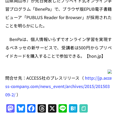
山県岡山市）が先日発表したプリペイド式オンライン学
n
o
習プログラム「BenePa」で、ブラウザ版EPUB電子書籍
k
ビューア「PUBLUS Reader for Browser」が採用された
ことを明らかにした。
BenPaは、個人情報いらずでオンライン学習を実現す
るベネッセの新サービスで、受講者は500円からプリペ
イドカードを購入することで参加できる。【hon.jp】
問合せ先：ACCESS社のプレスリリース（
http://jp.acce
ss-company.com/news_event/archives/2015/201503
09-2/
）
M
Bl
F
T
X
Li
H
a
u
a
h
n
at