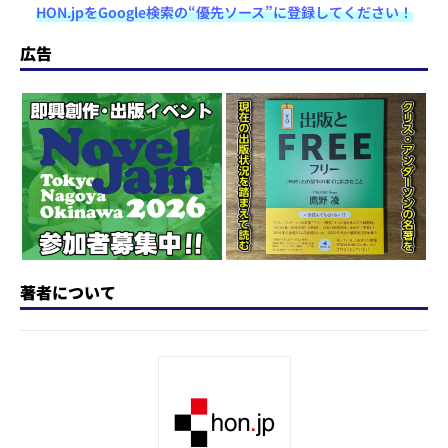
HON.jpをGoogle検索の“優先ソース”に登録してください！
st
e
c
re
e
e
o
s
e
a
n
広告
d
k
b
d
a
o
y
o
s
n
o
k
著者について