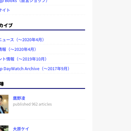
.jp Books（直営ショップ）
サイト
カイブ
ニュース（～2020年4月）
情報（～2020年4月）
ント情報（～2019年10月）
jp DayWatch Archive（～2017年9月）
陣
鷹野凌
published 962 articles
大原ケイ