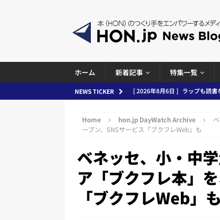
ホーム
新着記事
特集一覧
[ 2026年8月5日 ]
「マンガワン
NEWS TICKER
ースまとめ 2026.08.05
日刊
Home
hon.jp DayWatch Archive
ベ
[ 2026年8月4日 ]
小学館「マン
ープン、SNSサービス「ブクフレWeb」も
め 2026.08.04
日刊出版ニュ
ベネッセ、小・中学
[ 2026年8月3日 ]
「講談社、著
ア「ブクフレ本」を
務化」など、週刊出版ニュースまとめ
「ブクフレWeb」
とめ＆コラム
[ 2026年8月2日 ]
EUが生成AI