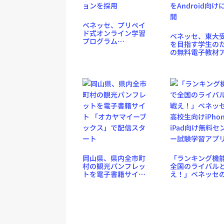
ベネッセ、プリペイ
ド式オンライン学習
ベネッセ、東大
プログラム
を目指す学生の
「BenePa」で
の無料電子教材
ACCESS社ソリューシ
リ「進研ゼミ√T
ョンを採用
大入試対策必携
Android向けに
岡山県、県内全市町
「ランキング機
村の観光パンフレッ
全国のライバル
トを電子書籍サイト
え！」ベネッセ
「オカヤマイーブッ
校生向けiPhone
クス」で配信スター
iPad向け無料セ
ト
ー試験学習アプ