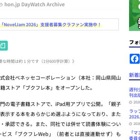
hon.jp DayWatch Archive
ラミング教育にAI活用方針など 日刊出版ニュースまとめ 2026.08.01
ovelJam 2026」支援者募集クラファン実施中！
News Blogに拡張検索生成（RAG）で回答を返すチャットボットを設置など
フォ
H
.31
日刊出版ニュースまとめ
at
ット（ベータ版）を公開しました
お知らせ
な時間は約 1 分です（1分600字計算）》
e
が文体模写を拒否するようになど 日刊出版ニュースまとめ 2026.07.30
日
n
新着
式会社ベネッセコーポレーション（本社：岡山県岡山
a
書籍ストア「ブクフレ本」をオープンした。
プの発行部数が100万部割れなど 日刊出版ニュースまとめ 2026.08.07
週刊
刊出版
20
の電子書籍ストアで、iPad用アプリで公開。「親子
ど 日刊出版ニュースまとめ 2026.08.06
日刊出版ニュースまとめ
ラッ
表示する本をあらかじめ選ぶようになっており、また
2026
・承認できる。また、同社では併せて読書体験につい
20
「マ
ービス「ブクフレWeb」（前者とは直接連動せず）も
委員