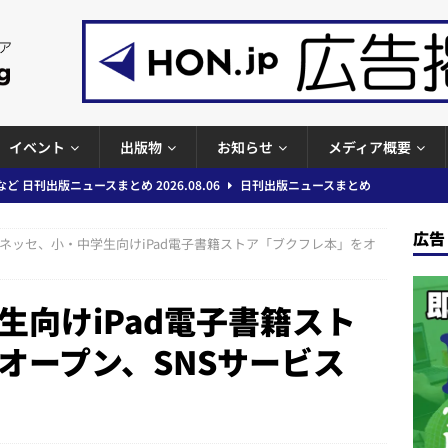
イベント
出版物
お知らせ
メディア概要
」問題等で小学館が再発防止案と人権委員会設置を公表など 日刊出版ニュ
出版ニュースまとめ
広告
ネッセ、小・中学生向けiPad電子書籍ストア「ブクフレ本」をオ
ガワン」問題の第三者委員会調査報告書を公開など 日刊出版ニュースまと
ースまとめ
生向けiPad電子書籍スト
者向けポータルサイト提供開始」「EUが生成AIコンテンツの識別表示を義
オープン、SNSサービス
＆コラム #726（2026年7月26日～8月1日）
週刊出版ニュースま
も
コンテンツの識別表示を義務化など 日刊出版ニュースまとめ 2026.08.02