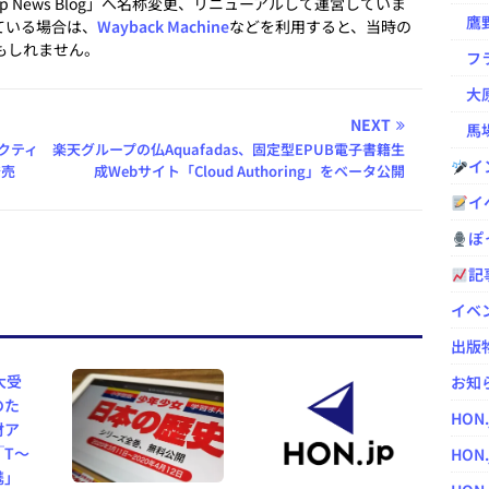
.jp News Blog」へ名称変更、リニューアルして運営していま
鷹野凌の
ている場合は、
Wayback Machine
などを利用すると、当時の
もしれません。
フラ
大原
NEXT
馬場
クティ
楽天グループの仏Aquafadas、固定型EPUB電子書籍生
イ
発売
成Webサイト「Cloud Authoring」をベータ公開
イ
ぽっ
記
イベ
出版
お知
HON
HON.