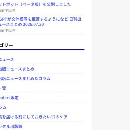
ットボット（ベータ版）を公開しました
26年7月30日
atGPTが文体模写を拒否するようになど 日刊出
ースまとめ 2026.07.30
26年7月30日
ゴリー
ニュース
出版ニュースまとめ
出版ニュースまとめ＆コラム
一覧
aders限定
ラム
を届ける前にしておきたい12のケア
タル出版論