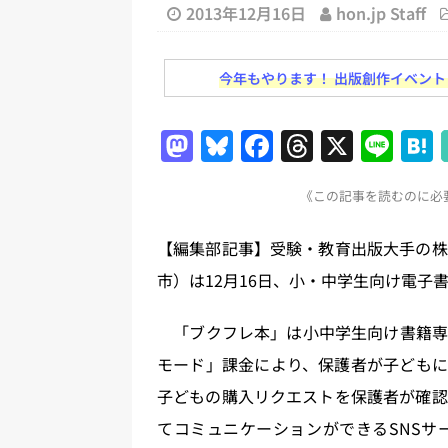
日刊出版ニュースまとめ
2013年12月16日
hon.jp Staff
[ 2026年8月1日 ]
文科省、プログ
今年もやります！ 出版創作イベント「N
日刊出版ニュースまとめ
[ 2026年7月31日 ]
HON.jp 
M
Bl
F
T
X
Li
日刊出版ニュースまとめ 2026.07
a
u
a
h
n
[ 2026年7月30日 ]
チャットボ
《この記事を読むのに必要
st
e
c
re
e
[ 2026年7月30日 ]
ChatGPT
o
s
e
a
【編集部記事】受験・教育出版大手の株
刊出版ニュースまとめ
d
k
b
d
市）は12月16日、小・中学生向け電子
[ 2026年8月7日 ]
週刊少年ジャン
o
y
o
s
日刊出版ニュースまとめ
n
o
「ブクフレ本」は小中学生向け書籍専門
[ 2026年8月6日 ]
ラップも読書な
k
モード」課金により、保護者が子どもに
子どもの購入リクエストを保護者が確認
てコミュニケーションができるSNSサ