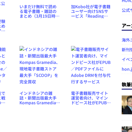
HON
いまだけ無料で読め
加Kobo社が電子書籍
公式
る電子書籍・雑誌の
ユーザー向けSNSサ
まとめ（3月19日時
ービス「Reading
点）
Life」を発表、iPad版
受験
アー
ビューワーアプリか
ため
ら対応
アプ
〜東
海外
」を
公開
新刊
イベ
hon.
執筆
能で
インドネシアの雑
電子書籍販売サイト
と戦
誌・新聞出版最大手
運営者向け、マイン
の高
Kompas Gramedia、
ドピース社がEPUB／
／
現地電子書籍ストア
PDFファイルに
ンタ
最大手「SCOOP」を
Adobe DRMを付与代
リ
完全買収
行するサービス