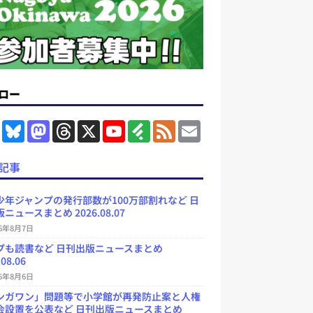
ロー
F
B
M
T
X
Y
F
F
E
a
l
a
h
o
e
e
m
c
u
s
r
u
e
e
a
e
e
t
e
T
d
d
i
記事
b
s
o
a
u
l
l
o
k
d
d
b
y
o
y
o
s
e
少年ジャンプの発行部数が100万部割れなど 日
k
n
C
ニュースまとめ 2026.08.07
h
a
26年8月7日
n
プも読書など 日刊出版ニュースまとめ
n
e
.08.06
l
26年8月6日
ンガワン」問題等で小学館が再発防止案と人権
会設置を公表など 日刊出版ニュースまとめ