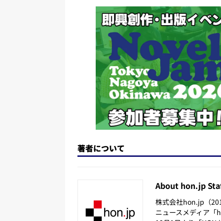
d
k
b
d
o
y
o
s
n
o
k
著者について
About hon.jp Sta
株式会社hon.jp（
ニュースメディア「hon