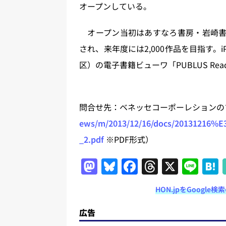
オープンしている。
オープン当初はあすなろ書房・岩崎書店
され、来年度には2,000作品を目指す。i
区）の電子書籍ビューワ「PUBLUS Rea
問合せ先：ベネッセコーポーレションの
ews/m/2013/12/16/docs/201312
_2.pdf
※PDF形式）
M
Bl
F
T
X
Li
a
u
a
h
n
HON.jpをGoogl
st
e
c
re
e
o
s
e
a
広告