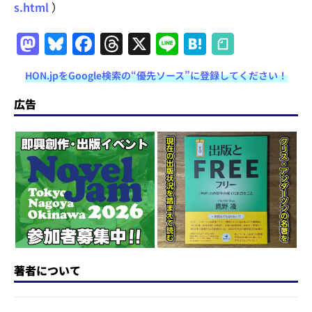
s.html
）
M
Bl
F
T
X
Li
H
a
u
a
h
n
at
HON.jpをGoogle検索の“優先ソース”に登録してください！
st
e
c
re
e
e
o
s
e
a
n
広告
d
k
b
d
a
o
y
o
s
n
o
k
著者について