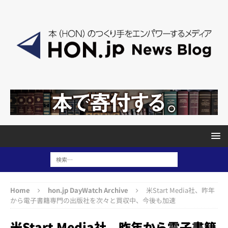
Home
hon.jp DayWatch Archive
米Start Media社、昨年
から電子書籍専門の出版社を次々と買収中、今後も加速
米Start Media社、昨年から電子書籍