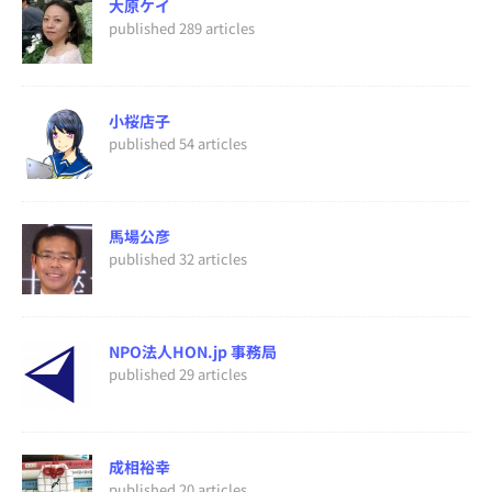
大原ケイ
published 289 articles
小桜店子
published 54 articles
馬場公彦
published 32 articles
NPO法人HON.jp 事務局
published 29 articles
成相裕幸
published 20 articles