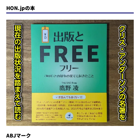
HON.jpの本
ABJマーク