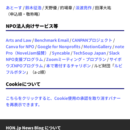
あとーす
/
鈴木征浩
/ 天野優 / 的場章 /
淡波亮作
/ 田澤大祐
（申込順・敬称略）
NPO法人向けサービス等
Arts and Law
/
Benchmark Email
/
CANPANプロジェクト
/
Canva for NPO
/
Google for Nonprofits
/
MotionGallery
/
note
Pro（NovelJam協賛）
/
Syncable
/
TechSoup Japan
/
Slack
NPO支援プログラム
/
Zoomミーティング・プロプラン
/
サイボ
ウズNPOプログラム
/
本で寄付するチャリボン
/ ルビ財団「
ルビ
フルボタン
」（a-z順）
Cookieについて
こちらをクリックすると、Cookie使用の承認を取り消すバナー
を再表示できます。
HON.jp News Blog について