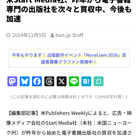
専門の出版社を次々と買収中、今後も
加速
2014年11月5日
hon.jp Staff
今年もやります！ 出版創作イベント「NovelJam 2026」支
援者募集クラファン実施中！
M
Bl
F
T
X
Li
H
a
u
a
h
n
at
《この記事を読むのに必要な時間は約 1 分です（1分600字計算）》
st
e
c
re
e
e
o
s
e
a
n
【編集部記事】米Publishers Weeklyによると、広告・映
d
k
b
d
a
像メディア会社のStart Media社（本社：米国ニューヨー
o
y
o
s
ク州）が昨年から始めた電子書籍出版社の買収を加速さ