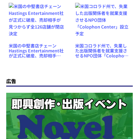
米国の中堅書店チェーン
米国コロラド州で、失業し
Hastings Entertainment社
た出版関係者を就業支援さ
が正式に破産、売却相手が
せるNPO団体「Colophon
見つからず全126店舗が閉店
Center」設立予定
決定
広告