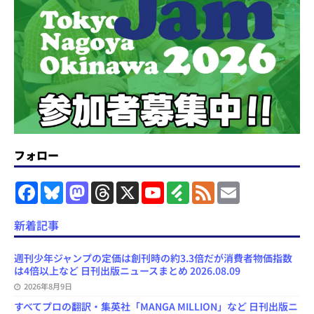
フォロー
F
B
M
T
X
Y
F
F
E
a
l
a
h
o
e
e
m
c
u
s
r
u
e
e
a
e
e
t
e
T
d
d
i
新着記事
b
s
o
a
u
l
l
o
k
d
d
b
y
o
y
o
s
e
週刊少年ジャンプの定価は創刊時の約3.3倍だが消費者物価指数
k
n
C
は4倍以上など 日刊出版ニュースまとめ 2026.08.09
h
2026年8月9日
a
n
すべてプロの翻訳・集英社「MANGA MILLION」など 日刊出版ニ
n