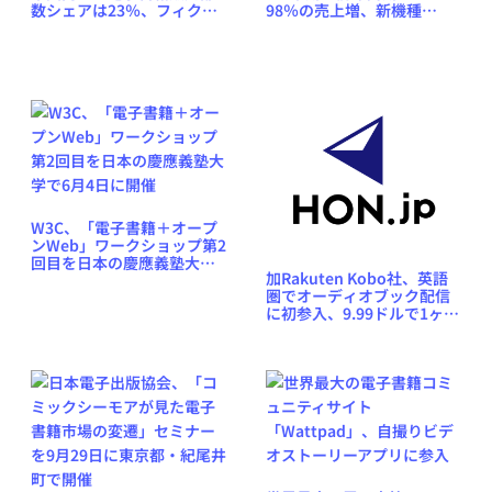
数シェアは23％、フィクシ
98％の売上増、新機種
ョン系に絞ると30％」
「Kobo Aura HD」も好調
W3C、「電子書籍＋オープ
ンWeb」ワークショップ第2
回目を日本の慶應義塾大学
加Rakuten Kobo社、英語
で6月4日に開催
圏でオーディオブック配信
に初参入、9.99ドルで1ヶ月
1作品