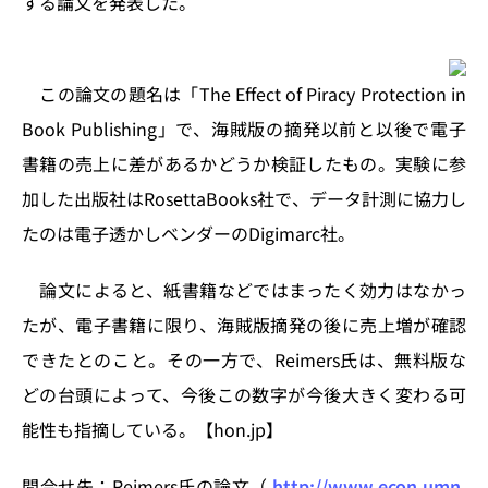
する論文を発表した。
n
o
k
この論文の題名は「The Eﬀect of Piracy Protection in
Book Publishing」で、海賊版の摘発以前と以後で電子
書籍の売上に差があるかどうか検証したもの。実験に参
加した出版社はRosettaBooks社で、データ計測に協力し
たのは電子透かしベンダーのDigimarc社。
論文によると、紙書籍などではまったく効力はなかっ
たが、電子書籍に限り、海賊版摘発の後に売上増が確認
できたとのこと。その一方で、Reimers氏は、無料版な
どの台頭によって、今後この数字が今後大きく変わる可
能性も指摘している。【hon.jp】
問合せ先：Reimers氏の論文（
http://www.econ.umn.