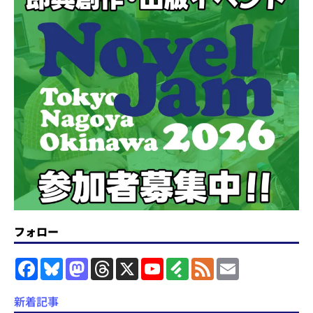
フォロー
F
B
M
T
X
Y
F
F
E
a
l
a
h
o
e
e
m
c
u
s
r
u
e
e
a
e
e
t
e
T
d
d
i
新着記事
b
s
o
a
u
l
l