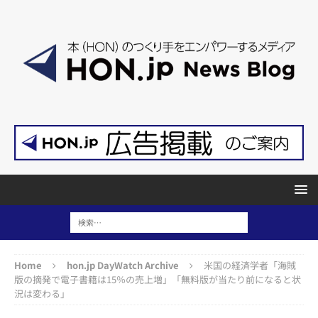
Home
hon.jp DayWatch Archive
米国の経済学者「海賊
版の摘発で電子書籍は15％の売上増」「無料版が当たり前になると状
況は変わる」