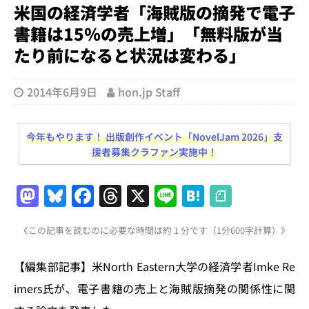
米国の経済学者「海賊版の摘発で電子
書籍は15％の売上増」「無料版が当
たり前になると状況は変わる」
2014年6月9日
hon.jp Staff
今年もやります！ 出版創作イベント「NovelJam 2026」支
援者募集クラファン実施中！
M
Bl
F
T
X
Li
H
a
u
a
h
n
at
《この記事を読むのに必要な時間は約 1 分です（1分600字計算）》
st
e
c
re
e
e
o
s
e
a
n
【編集部記事】米North Eastern大学の経済学者Imke Re
d
k
b
d
a
imers氏が、電子書籍の売上と海賊版摘発の関係性に関
o
y
o
s