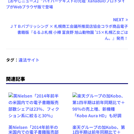
【おやじニュース】“ハイパーテキストの元祖”Xanaduのプロトタイ
プがWebブラウザ版で登場
NEXT
ＪＴＢパブリッシング × 札幌商工会議所推奨店協会コラボ商品電子
書籍版『るるぶ札幌 小樽 富良野 旭山動物園 ’15×札幌乙女ごは
ん。』発売！
タグ：
違法サイト
関連記事
英Nielsen「2014年前半の
楽天グループの加Kobo、第
米国内での電子書籍販売部
1四半期は前年同期比で＋