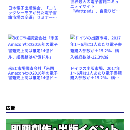
世界最大の電子書籍コミュ
ニティサイト
日本電子出版協会、「コミ
「Wattpad」、自撮りビデ
ックシーモアが見た電子書
オストーリーアプリに参入
籍市場の変遷」セミナーを9
月29日に東京都・紀尾井町
で開催
米EC市場調査会社「米国
ドイツの出版市場、2017年
Amazon社の2016年の電子
1〜6月は1人あたり電子書籍
書籍売上高は推定14億ド
購入部数が＋15.2％、購入
ル、紙書籍は47億ドル」
者総数は-12.3％減
広告