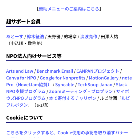
【
賛助メニューのご案内はこちら
】
超サポート会員
あとーす
/
鈴木征浩
/ 天野優 / 的場章 /
淡波亮作
/ 田澤大祐
（申込順・敬称略）
NPO法人向けサービス等
Arts and Law
/
Benchmark Email
/
CANPANプロジェクト
/
Canva for NPO
/
Google for Nonprofits
/
MotionGallery
/
note
Pro（NovelJam協賛）
/
Syncable
/
TechSoup Japan
/
Slack
NPO支援プログラム
/
Zoomミーティング・プロプラン
/
サイボ
ウズNPOプログラム
/
本で寄付するチャリボン
/ ルビ財団「
ルビ
フルボタン
」（a-z順）
Cookieについて
こちらをクリックすると、Cookie使用の承認を取り消すバナー