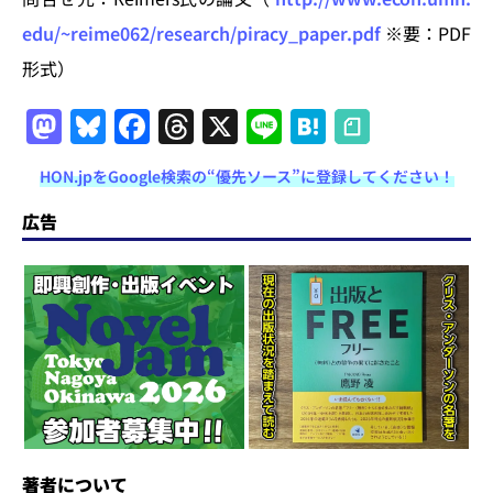
edu/~reime062/research/piracy_paper.pdf
※要：PDF
形式）
M
Bl
F
T
X
Li
H
a
u
a
h
n
at
HON.jpをGoogle検索の“優先ソース”に登録してください！
st
e
c
re
e
e
o
s
e
a
n
広告
d
k
b
d
a
o
y
o
s
n
o
k
著者について