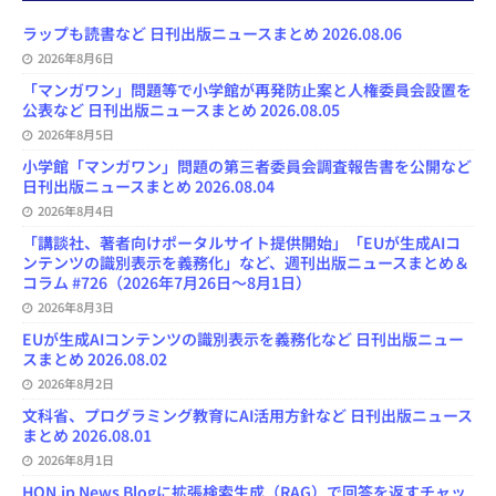
o
k
d
d
b
y
o
y
o
s
e
ラップも読書など 日刊出版ニュースまとめ 2026.08.06
k
n
C
2026年8月6日
h
a
「マンガワン」問題等で小学館が再発防止案と人権委員会設置を
n
公表など 日刊出版ニュースまとめ 2026.08.05
n
e
2026年8月5日
l
小学館「マンガワン」問題の第三者委員会調査報告書を公開など
日刊出版ニュースまとめ 2026.08.04
2026年8月4日
「講談社、著者向けポータルサイト提供開始」「EUが生成AIコ
ンテンツの識別表示を義務化」など、週刊出版ニュースまとめ＆
コラム #726（2026年7月26日～8月1日）
2026年8月3日
EUが生成AIコンテンツの識別表示を義務化など 日刊出版ニュー
スまとめ 2026.08.02
2026年8月2日
文科省、プログラミング教育にAI活用方針など 日刊出版ニュース
まとめ 2026.08.01
2026年8月1日
HON.jp News Blogに拡張検索生成（RAG）で回答を返すチャッ