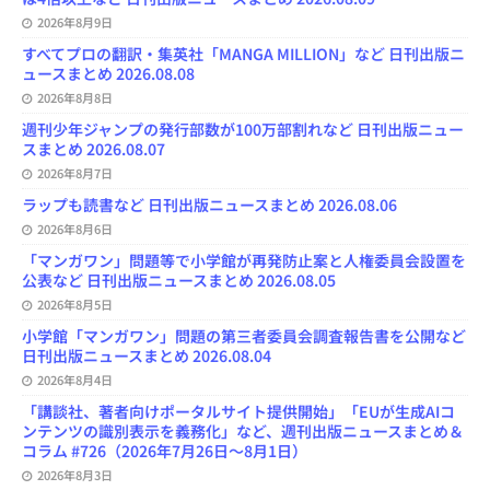
h
2026年8月9日
a
n
すべてプロの翻訳・集英社「MANGA MILLION」など 日刊出版ニ
n
ュースまとめ 2026.08.08
e
l
2026年8月8日
週刊少年ジャンプの発行部数が100万部割れなど 日刊出版ニュー
スまとめ 2026.08.07
2026年8月7日
ラップも読書など 日刊出版ニュースまとめ 2026.08.06
2026年8月6日
「マンガワン」問題等で小学館が再発防止案と人権委員会設置を
公表など 日刊出版ニュースまとめ 2026.08.05
2026年8月5日
小学館「マンガワン」問題の第三者委員会調査報告書を公開など
日刊出版ニュースまとめ 2026.08.04
2026年8月4日
「講談社、著者向けポータルサイト提供開始」「EUが生成AIコ
ンテンツの識別表示を義務化」など、週刊出版ニュースまとめ＆
コラム #726（2026年7月26日～8月1日）
2026年8月3日