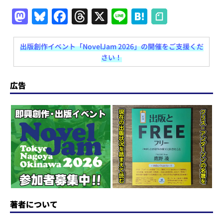
M
Bl
F
T
X
Li
H
a
u
a
h
n
at
st
e
c
re
e
e
出版創作イベント「NovelJam 2026」の開催をご支援くだ
さい！
o
s
e
a
n
d
k
b
d
a
広告
o
y
o
s
n
o
k
著者について