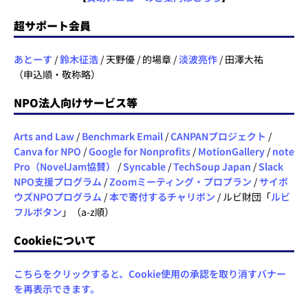
超サポート会員
あとーす
/
鈴木征浩
/ 天野優 / 的場章 /
淡波亮作
/ 田澤大祐
（申込順・敬称略）
NPO法人向けサービス等
Arts and Law
/
Benchmark Email
/
CANPANプロジェクト
/
Canva for NPO
/
Google for Nonprofits
/
MotionGallery
/
note
Pro（NovelJam協賛）
/
Syncable
/
TechSoup Japan
/
Slack
NPO支援プログラム
/
Zoomミーティング・プロプラン
/
サイボ
ウズNPOプログラム
/
本で寄付するチャリボン
/ ルビ財団「
ルビ
フルボタン
」（a-z順）
Cookieについて
こちらをクリックすると、Cookie使用の承認を取り消すバナー
を再表示できます。