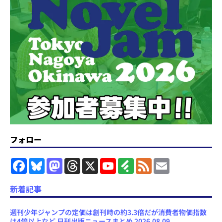
フォロー
F
B
M
T
X
Y
F
F
E
a
l
a
h
o
e
e
m
c
u
s
r
u
e
e
a
e
e
t
e
T
d
d
i
新着記事
b
s
o
a
u
l
l
o
k
d
d
b
y
o
y
o
s
e
週刊少年ジャンプの定価は創刊時の約3.3倍だが消費者物価指数
k
n
C
は4倍以上など 日刊出版ニュースまとめ 2026.08.09