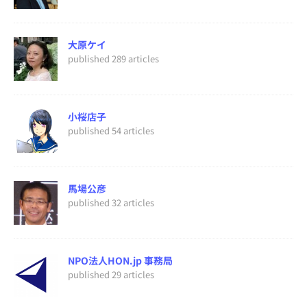
大原ケイ
published 289 articles
小桜店子
published 54 articles
馬場公彦
published 32 articles
NPO法人HON.jp 事務局
published 29 articles