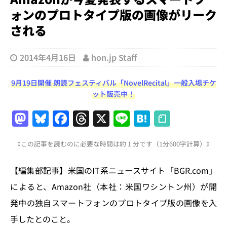
ォンのプロトタイプ版の画像がリーク
される
2014年4月16日
hon.jp Staff
9月19日開催 朗読フェスティバル「NovelRecital」一般入場チケ
ット販売中！
M
Bl
F
T
X
Li
H
a
u
a
h
n
at
《この記事を読むのに必要な時間は約 1 分です（1分600字計算）》
st
e
c
re
e
e
o
s
e
a
n
【編集部記事】米国のIT系ニュースサイト「BGR.com」
d
k
b
d
a
によると、Amazon社（本社：米国ワシントン州）が開
o
y
o
s
発中の独自スマートフォンのプロトタイプ版の画像を入
n
o
手したとのこと。