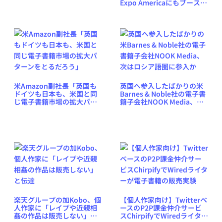
Expo Americaにもブース出
展予定
米Amazon副社長「英国も
英国へ参入したばかりの米
ドイツも日本も、米国と同
Barnes & Noble社の電子書
じ電子書籍市場の拡大パタ
籍子会社NOOK Media、次
ーンをとるだろう」
はロシア語圏に参入か
楽天グループの加Kobo、個
【個人作家向け】Twitterベ
人作家に「レイプや近親相
ースのP2P課金仲介サービ
姦の作品は販売しない」と
スChirpifyでWiredライター