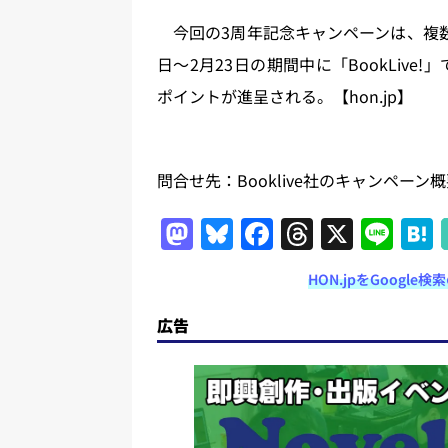
今回の3周年記念キャンペーンは、複数
日〜2月23日の期間中に「BookLive
ポイントが進呈される。【hon.jp】
問合せ先：Booklive社のキャンペーン
M
Bl
F
T
X
Li
a
u
a
h
n
HON.jpをGoogl
st
e
c
re
e
o
s
e
a
広告
d
k
b
d
o
y
o
s
n
o