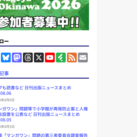
ロー
F
B
M
T
X
Y
F
F
E
a
l
a
h
o
e
e
m
c
u
s
r
u
e
e
a
e
e
t
e
T
d
d
i
記事
b
s
o
a
u
l
l
o
k
d
d
b
y
o
y
o
s
e
プも読書など 日刊出版ニュースまとめ
k
n
C
.08.06
h
a
26年8月6日
n
ンガワン」問題等で小学館が再発防止案と人権
n
e
会設置を公表など 日刊出版ニュースまとめ
l
.08.05
26年8月5日
館「マンガワン」問題の第三者委員会調査報告