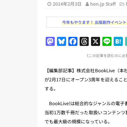
2014年2月3日
hon.jp Staff
日刊出版ニュースまとめ
[ 2026年7月31日 ]
HON.jp 
今年もやります！ 出版創作イベント「N
日刊出版ニュースまとめ 2026.07
[ 2026年7月30日 ]
チャットボ
M
Bl
F
T
X
Li
[ 2026年7月30日 ]
ChatGPT
a
u
a
h
n
刊出版ニュースまとめ
《この記事を読むのに必要
st
e
c
re
e
[ 2026年7月29日 ]
講談社、著
o
s
e
a
【編集部記事】株式会社BookLive（本
とめ 2026.07.29
日刊出版ニ
d
k
b
d
が2月17日にオープン3周年を迎える
[ 2026年8月6日 ]
ラップも読書な
o
y
o
s
する。
n
o
k
BookLive!は総合的なジャンルの電
当初1万数千冊だった取扱いコンテンツ
でも最大級の規模になっている。