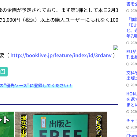
書を公
の企画が予定されており、まず第1弾として本日2月3
20
!」で1,000円（税込）以上の購入ユーザーにもれなく100
「講
「E
ど、
年7月
20
EU
概要（
http://booklive.jp/feature/index/id/3rdanv
）
刊出版
20
H
文科
at
出版ニ
e検索の“優先ソース”に登録してください！
20
e
HON
n
を返
まとめ 
a
20
チャ
20
Ch