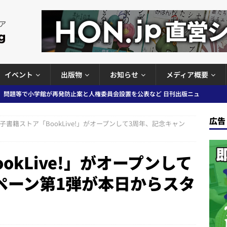
イベント
出版物
お知らせ
メディア概要
」問題等で小学館が再発防止案と人権委員会設置を公表など 日刊出版ニュ
ガワン」問題の第三者委員会調査報告書を公開など 日刊出版ニュースまと
出版ニュースまとめ
ースまとめ
広告
子書籍ストア「BookLive!」がオープンして3周年、記念キャン
者向けポータルサイト提供開始」「EUが生成AIコンテンツの識別表示を義
＆コラム #726（2026年7月26日～8月1日）
週刊出版ニュースま
okLive!」がオープンして
ペーン第1弾が本日からスタ
コンテンツの識別表示を義務化など 日刊出版ニュースまとめ 2026.08.02
ラミング教育にAI活用方針など 日刊出版ニュースまとめ 2026.08.01