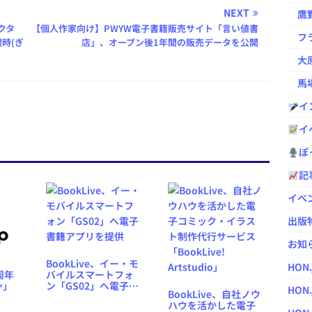
NEXT
鷹野凌の
クタ
【個人作家向け】PWYW電子書籍販売サイト「言い値書
フラ
時(ぎ
店」、オープン後1年間の販売データを公開
大原
馬場
イ
イ
ぽっ
記
イベ
出版
お知
BookLive、イー・モ
HON
バイルスマートフォ
1周年
ン「GS02」へ電子書
ン」
HON.
BookLive、自社ノウ
籍アプリを提供
ハウを活かした電子