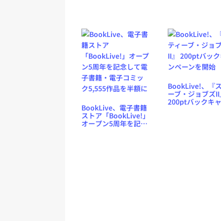
表取締役 井手邦俊氏
インタビュー
BookLive!、『
ーブ・ジョブズII
200ptバックキ
BookLive、電子書籍
ーンを開始
ストア「BookLive!」
オープン5周年を記念
して電子書籍・電子
コミック5,555作品を
半額に