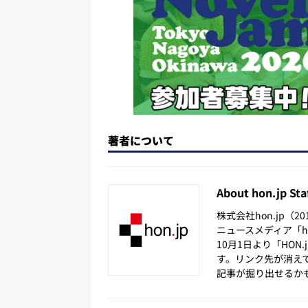
k
著者について
About hon.jp Sta
株式会社hon.jp（
ニュースメディア「hon
10月1日より「HON
す。リンク先が消え
記事が掘り出せるか