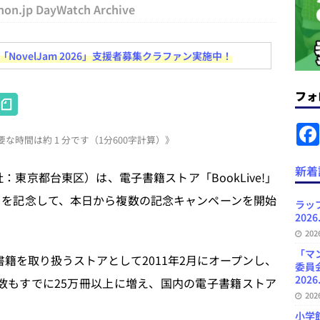
hon.jp DayWatch Archive
News Blogに拡張検索生成（RAG）で回答を返すチャットボットを設置など
ovelJam 2026」支援者募集クラファン実施中！
.31
日刊出版ニュースまとめ
ット（ベータ版）を公開しました
お知らせ
フォ
H
が文体模写を拒否するようになど 日刊出版ニュースまとめ 2026.07.30
日
at
な時間は約 1 分です（1分600字計算）》
e
者向けポータルサイト・プラスコネクト提供開始など 日刊出版ニュースま
n
新着
社：東京都台東区）は、電子書籍ストア「BookLive!」
ュースまとめ
a
ことを記念して、本日から複数の記念キャンペーンを開始
ラッ
ど 日刊出版ニュースまとめ 2026.08.06
日刊出版ニュースまとめ
2026
20
「マ
子書籍を取り扱うストアとして2011年2月にオープンし、
委員
2026
数もすでに25万冊以上に増え、国内の電子書籍ストア
20
小学