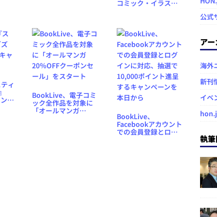
HON
コミック・イラスト
制作代行サービス
公式
「BookLive!
Artstudio」
アー
海外
新刊
スティ
』
BookLive、電子コミ
イベ
ャンペ
ック全作品を対象に
「オールマンガ
hon.
BookLive、
20％OFFクーポンセ
Facebookアカウント
ール」をスタート
での会員登録とログ
執筆
インに対応、抽選で
10,000ポイント進呈
するキャンペーンを
本日から