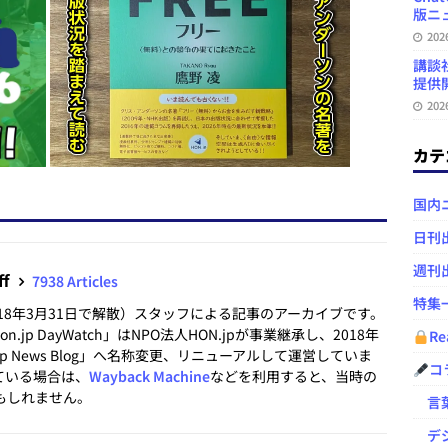
版ニュ
20
講談
提供開
20
カテ
国内
日刊
週刊
ff
7938 Articles
特集
2018年3月31日で解散）スタッフによる記事のアーカイブです。
.jp DayWatch」はNPO法人HON.jpが事業継承し、2018年
Re
.jp News Blog」へ名称変更、リニューアルして運営していま
コ
ている場合は、
Wayback Machine
などを利用すると、当時の
もしれません。
言葉
デジ