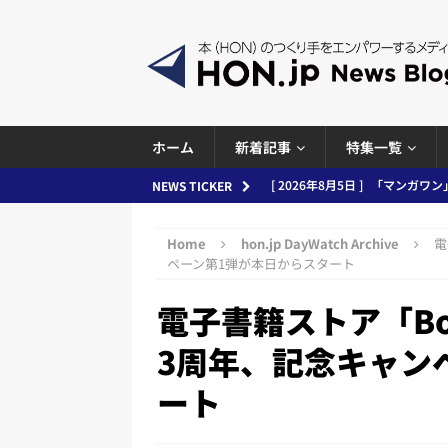
ホーム
新着記事
特集一覧
[ 2026年8月5日 ]
「マンガワン
NEWS TICKER
[ 2026年8月4日 ]
小学館「マン
ースまとめ 2026.08.05
日刊
め 2026.08.04
日刊出版ニュ
Home
hon.jp DayWatch Archive
電
[ 2026年8月3日 ]
「講談社、著
ペーン第1弾が本日からスタート
務化」など、週刊出版ニュースまとめ
電子書籍ストア「Bo
とめ＆コラム
3周年、記念キャン
[ 2026年8月2日 ]
EUが生成AI
ート
日刊出版ニュースまとめ
[ 2026年8月1日 ]
文科省、プログ