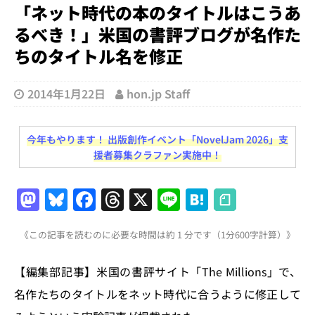
「ネット時代の本のタイトルはこうあ
るべき！」米国の書評ブログが名作た
ちのタイトル名を修正
2014年1月22日
hon.jp Staff
今年もやります！ 出版創作イベント「NovelJam 2026」支
援者募集クラファン実施中！
M
Bl
F
T
X
Li
H
a
u
a
h
n
at
《この記事を読むのに必要な時間は約 1 分です（1分600字計算）》
st
e
c
re
e
e
o
s
e
a
n
【編集部記事】米国の書評サイト「The Millions」で、
d
k
b
d
a
名作たちのタイトルをネット時代に合うように修正して
o
y
o
s