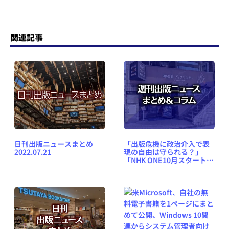
関連記事
日刊出版ニュースまとめ
「出版危機に政治介入で表
2022.07.21
現の自由は守られる？」
「NHK ONE10月スタートに
向け既存サービス続々終了
へ」など、週刊出版ニュー
スまとめ＆コラム
#682（2025年9月14日～20
日）