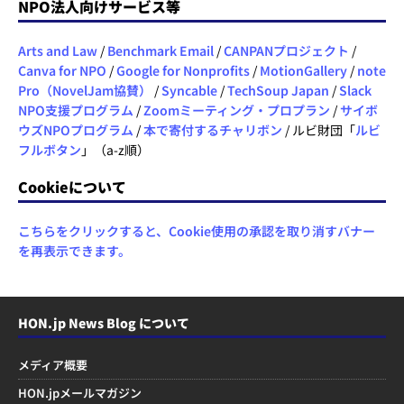
NPO法人向けサービス等
Arts and Law
/
Benchmark Email
/
CANPANプロジェクト
/
Canva for NPO
/
Google for Nonprofits
/
MotionGallery
/
note
Pro（NovelJam協賛）
/
Syncable
/
TechSoup Japan
/
Slack
NPO支援プログラム
/
Zoomミーティング・プロプラン
/
サイボ
ウズNPOプログラム
/
本で寄付するチャリボン
/ ルビ財団「
ルビ
フルボタン
」（a-z順）
Cookieについて
こちらをクリックすると、Cookie使用の承認を取り消すバナー
を再表示できます。
HON.jp News Blog について
メディア概要
HON.jpメールマガジン