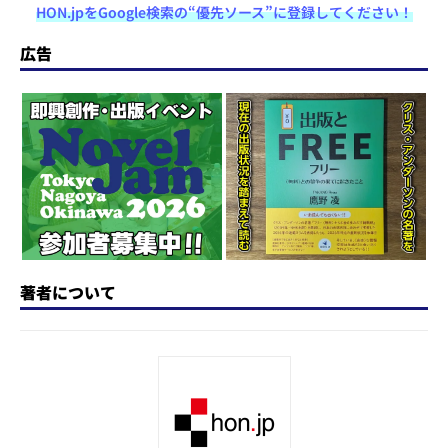
HON.jpをGoogle検索の“優先ソース”に登録してください！
st
e
c
re
e
e
o
s
e
a
n
広告
d
k
b
d
a
o
y
o
s
n
o
k
著者について