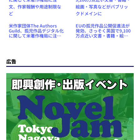
米作家団体The Authors
EUの孤児作品公開促進法が
Guild、孤児作品デジタル化
発効、さっそく英国で9,100
に関して米著作権局に注
万点近い文書・書籍・絵
文、作家報酬や用途制限な
画・写真などがパブリック
ど
ドメインに
広告