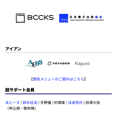
アイアン
【
賛助メニューのご案内はこちら
】
超サポート会員
あとーす
/
鈴木征浩
/ 天野優 / 的場章 /
淡波亮作
/ 田澤大祐
（申込順・敬称略）