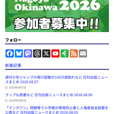
フォロー
F
B
M
T
X
Y
F
F
E
a
l
a
h
o
e
e
m
c
u
s
r
u
e
e
a
e
e
t
e
T
d
d
i
新着記事
b
s
o
a
u
l
l
o
k
d
d
b
y
o
y
o
s
e
週刊少年ジャンプの発行部数が100万部割れなど 日刊出版ニュー
k
n
C
スまとめ 2026.08.07
h
2026年8月7日
a
n
ラップも読書など 日刊出版ニュースまとめ 2026.08.06
n
e
2026年8月6日
l
「マンガワン」問題等で小学館が再発防止案と人権委員会設置を
公表など 日刊出版ニュースまとめ 2026.08.05