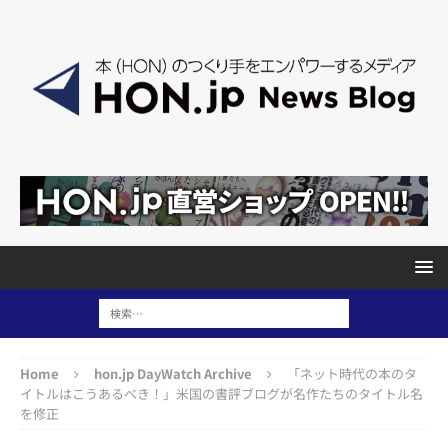
Home
hon.jp DayWatch Archive
「ネット時代の本のタ
イトルはこうあるべき！」米国の書評ブログが名作たちのタイトル名
を修正