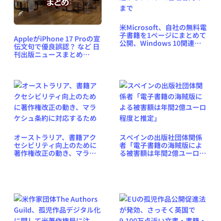
米Microsoft、自社の無料電
子書籍を1ページにまとめて
AppleがiPhone 17 Proの宣
公開、Windows 10関連か
伝文句で優良誤認？ など 日
らシステム管理者向けまで
刊出版ニュースまとめ
2025.09.20
オーストラリア、書籍アク
スペインの出版社団体関係
セシビリティ向上のために
者「電子書籍の海賊版によ
著作権改正の動き、マラケ
る被害額は年間2億ユーロ程
シュ条約に対応するため
度と推定」