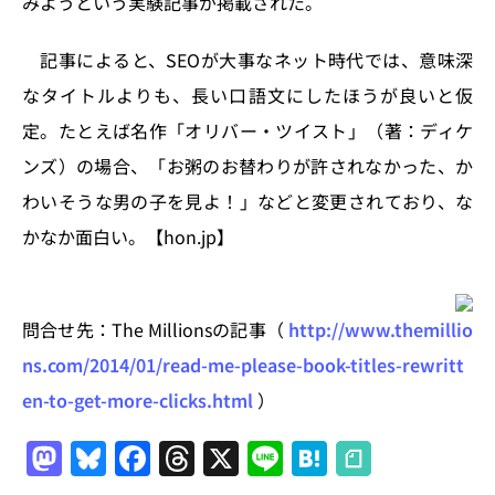
みようという実験記事が掲載された。
n
o
k
記事によると、SEOが大事なネット時代では、意味深
なタイトルよりも、長い口語文にしたほうが良いと仮
定。たとえば名作「オリバー・ツイスト」（著：ディケ
ンズ）の場合、「お粥のお替わりが許されなかった、か
わいそうな男の子を見よ！」などと変更されており、な
かなか面白い。【hon.jp】
問合せ先：The Millionsの記事（
http://www.themillio
ns.com/2014/01/read-me-please-book-titles-rewritt
en-to-get-more-clicks.html
）
M
Bl
F
T
X
Li
H
a
u
a
h
n
at