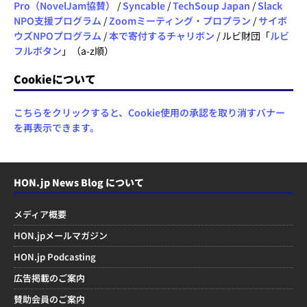
Pro（NovelJam協賛）
/
Syncable
/
TechSoup Japan
/
Slack
NPO支援プログラム
/
Zoomミーティング・プロプラン
/
サイボ
ウズNPOプログラム
/
本で寄付するチャリボン
/ ルビ財団「
ルビ
フルボタン
」（a-z順）
Cookieについて
こちらをクリックすると、Cookie使用の承認を取り消すバナー
を再表示できます。
HON.jp News Blog について
メディア概要
HON.jpメールマガジン
HON.jp Podcasting
広告掲載のご案内
賛助会員のご案内