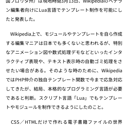
国フロリダ州）は現地時間3月13日、Wikipediaのベテラ
n
o
ン編集者向けにLua言語でテンプレート制作を可能にし
k
たと発表した。
Wikipedia上で、モジュールやテンプレートを自ら作成
する編集マニアは日本でも多くないと思われるが、特別
なアニメーション図や数式処理デモなどといったインタ
ラクティブ表現や、テキスト表示時の自動ゴミ処理をさ
せたい場合がある。そのような時のために、Wikipedia
ではPHP仲介の独自テンプレート関数で今まで応急対応
してきたが、結局、本格的なプログラミング言語が必要
であると判断。スクリプト言語「Lua」でもテンプレー
トやモジュールを制作できるようにしたのこと。
CSS／HTMLだけで作れる電子書籍ファイルの世界