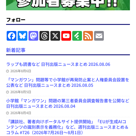
フォロー
F
B
M
T
X
Y
F
F
E
a
l
a
h
o
e
e
m
c
u
s
r
u
e
e
a
e
e
t
e
T
d
d
i
新着記事
b
s
o
a
u
l
l
o
k
d
d
b
y
o
y
o
s
e
ラップも読書など 日刊出版ニュースまとめ 2026.08.06
k
n
C
2026年8月6日
h
a
「マンガワン」問題等で小学館が再発防止案と人権委員会設置を
n
公表など 日刊出版ニュースまとめ 2026.08.05
n
e
2026年8月5日
l
小学館「マンガワン」問題の第三者委員会調査報告書を公開など
日刊出版ニュースまとめ 2026.08.04
2026年8月4日
「講談社、著者向けポータルサイト提供開始」「EUが生成AIコ
ンテンツの識別表示を義務化」など、週刊出版ニュースまとめ＆
コラム #726（2026年7月26日～8月1日）