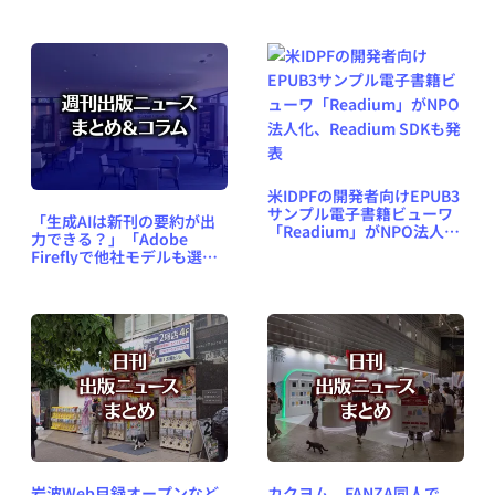
対応
米IDPFの開発者向けEPUB3
サンプル電子書籍ビューワ
「生成AIは新刊の要約が出
「Readium」がNPO法人
力できる？」「Adobe
化、Readium SDKも発表
Fireflyで他社モデルも選択
可能に」など、週刊出版ニ
ュースまとめ＆コラム
#663（2025年4月20日～26
日）
岩波Web目録オープンなど
カクヨム、FANZA同人で、