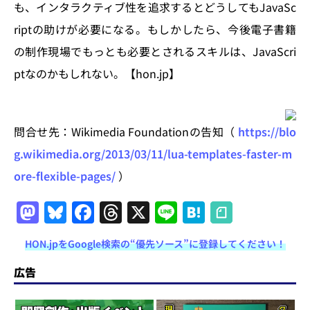
も、インタラクティブ性を追求するとどうしてもJavaSc
riptの助けが必要になる。もしかしたら、今後電子書籍
の制作現場でもっとも必要とされるスキルは、JavaScri
ptなのかもしれない。【hon.jp】
問合せ先：Wikimedia Foundationの告知（
https://blo
g.wikimedia.org/2013/03/11/lua-templates-faster-m
ore-flexible-pages/
）
M
Bl
F
T
X
Li
H
a
u
a
h
n
at
HON.jpをGoogle検索の“優先ソース”に登録してください！
st
e
c
re
e
e
o
s
e
a
n
広告
d
k
b
d
a