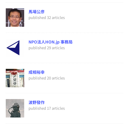
馬場公彦
published 32 articles
NPO法人HON.jp 事務局
published 29 articles
成相裕幸
published 20 articles
波野發作
published 17 articles