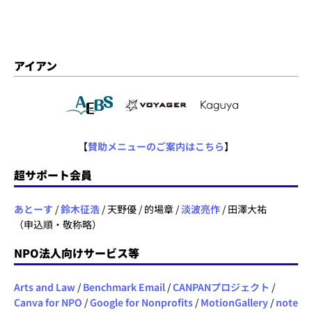
アイアン
【
賛助メニューのご案内はこちら
】
超サポート会員
あとーす
/
鈴木征浩
/ 天野優 / 的場章 /
淡波亮作
/ 田澤大祐
（申込順・敬称略）
NPO法人向けサービス等
Arts and Law
/
Benchmark Email
/
CANPANプロジェクト
/
Canva for NPO
/
Google for Nonprofits
/
MotionGallery
/
note