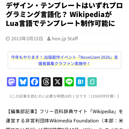
デザイン・テンプレートはいずれプロ
グラミング言語化？ Wikipediaが
Lua言語でテンプレート制作可能に
2013年3月15日
hon.jp Staff
今年もやります！ 出版創作イベント「NovelJam 2026」支
援者募集クラファン実施中！
M
Bl
F
T
X
Li
H
a
u
a
h
n
at
《この記事を読むのに必要な時間は約 1 分です（1分600字計算）》
st
e
c
re
e
e
o
s
e
a
n
【編集部記事】フリー百科辞典サイト「Wikipedia」を
d
k
b
d
a
運営する非営利団体Wikimedia Foundation（本部：米
o
y
o
s