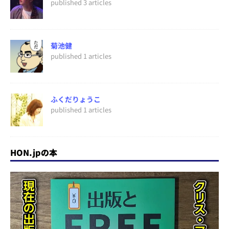
published 3 articles
菊池健
published 1 articles
ふくだりょうこ
published 1 articles
HON.jpの本