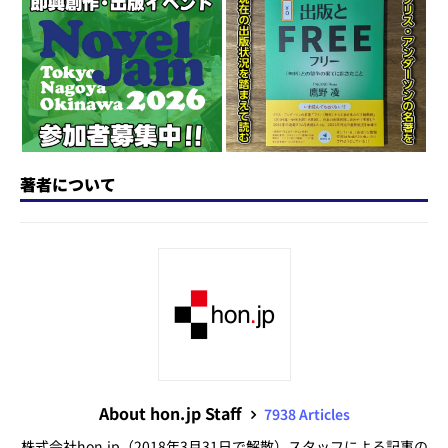
o
y
o
s
n
o
k
著者について
About hon.jp Staff
7938 Articles
株式会社hon.jp（2018年3月31日で解散）スタッフによる記事の