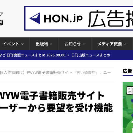
イベント
出版物
お知らせ
メディア概要
ど 日刊出版ニュースまとめ 2026.08.06
日刊出版ニュースまとめ
」問題等で小学館が再発防止案と人権委員会設置を公表など 日刊出版ニュ
広告
個人作家向け】PWYW電子書籍販売サイト「言い値書店」、ユー
出版ニュースまとめ
ガワン」問題の第三者委員会調査報告書を公開など 日刊出版ニュースまと
WYW電子書籍販売サイト
ースまとめ
ーザーから要望を受け機能
者向けポータルサイト提供開始」「EUが生成AIコンテンツの識別表示を義
＆コラム #726（2026年7月26日～8月1日）
週刊出版ニュースま