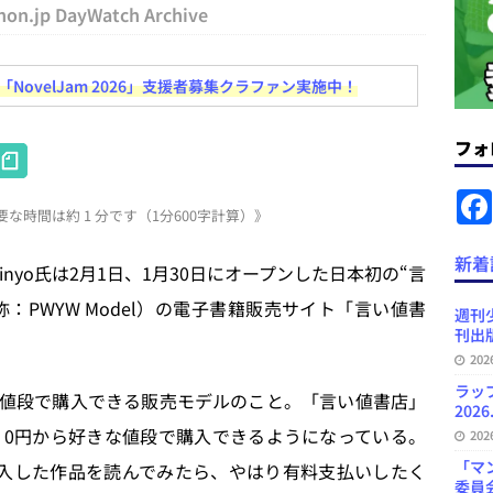
コンテンツの識別表示を義務化など 日刊出版ニュースまとめ 2026.08.02
hon.jp DayWatch Archive
ovelJam 2026」支援者募集クラファン実施中！
ラミング教育にAI活用方針など 日刊出版ニュースまとめ 2026.08.01
フォ
H
News Blogに拡張検索生成（RAG）で回答を返すチャットボットを設置など
at
.31
日刊出版ニュースまとめ
な時間は約 1 分です（1分600字計算）》
e
ット（ベータ版）を公開しました
お知らせ
n
新着
nyo氏は2月1日、1月30日にオープンした日本初の“言
が文体模写を拒否するようになど 日刊出版ニュースまとめ 2026.07.30
日
a
t、略称：PWYW Model）の電子書籍販売サイト「言い値書
週刊
刊出版
プの発行部数が100万部割れなど 日刊出版ニュースまとめ 2026.08.07
20
ラッ
値段で購入できる販売モデルのこと。「言い値書店」
2026
、0円から好きな値段で購入できるようになっている。
20
「マ
入した作品を読んでみたら、やはり有料支払いしたく
委員