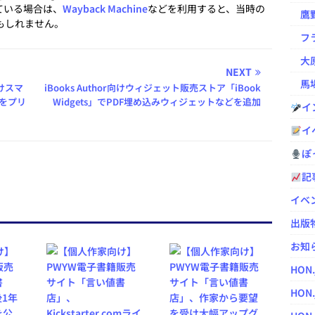
ている場合は、
Wayback Machine
などを利用すると、当時の
鷹野凌の
もしれません。
フラ
大原
NEXT
馬場
けスマ
iBooks Author向けウィジェット販売ストア「iBook
リをプリ
Widgets」でPDF埋め込みウィジェットなどを追加
イ
イ
ぽっ
記
イベ
出版
お知
HON
HON.