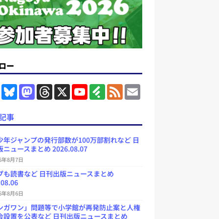
ロー
F
B
M
T
X
Y
F
F
E
a
l
a
h
o
e
e
m
c
u
s
r
u
e
e
a
e
e
t
e
T
d
d
i
記事
b
s
o
a
u
l
l
o
k
d
d
b
y
o
y
o
s
e
少年ジャンプの発行部数が100万部割れなど 日
k
n
C
ニュースまとめ 2026.08.07
h
a
26年8月7日
n
プも読書など 日刊出版ニュースまとめ
n
e
.08.06
l
26年8月6日
ンガワン」問題等で小学館が再発防止案と人権
会設置を公表など 日刊出版ニュースまとめ