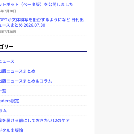
ットボット（ベータ版）を公開しました
26年7月30日
atGPTが文体模写を拒否するようになど 日刊出
ースまとめ 2026.07.30
26年7月30日
ゴリー
ニュース
出版ニュースまとめ
出版ニュースまとめ＆コラム
一覧
aders限定
ラム
を届ける前にしておきたい12のケア
タル出版論