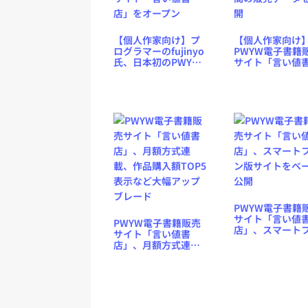
【個人作家向け】プ
【個人作家向け
ログラマーのfujinyo
PWYW電子書籍
氏、日本初のPWYW
サイト「言い値
電子書籍販売サイト
店」、オープン後
「言い値書店」をオ
間の販売データ
ープン
開
PWYW電子書籍
サイト「言い値
PWYW電子書籍販売
店」、スマート
サイト「言い値書
ン版サイトをベ
店」、月額方式連
公開
載、作品購入額TOP5
表示など大幅アップ
ブレード