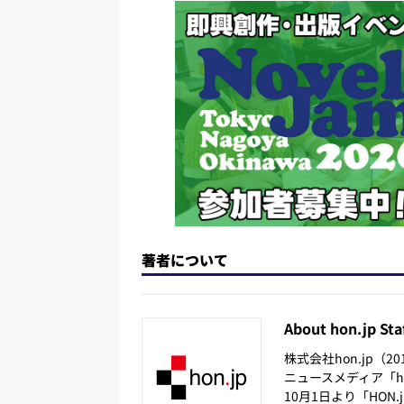
o
y
o
s
n
o
k
著者について
About hon.jp Sta
株式会社hon.jp（
ニュースメディア「hon
10月1日より「HON