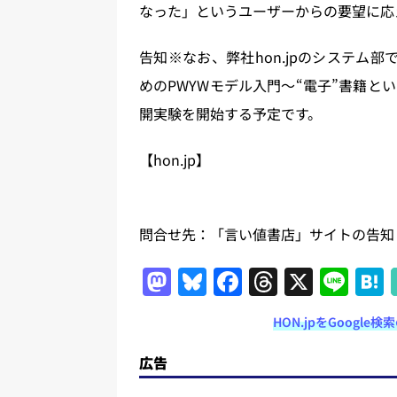
なった」というユーザーからの要望に応
告知※なお、弊社hon.jpのシステム
めのPWYWモデル入門〜“電子”書籍
開実験を開始する予定です。
【hon.jp】
問合せ先：「言い値書店」サイトの告
M
Bl
F
T
X
Li
a
u
a
h
n
HON.jpをGoogl
st
e
c
re
e
o
s
e
a
広告
d
k
b
d