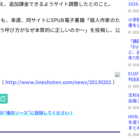
え、追加課金できるようサイト調整したとのこと。
2026
20
部でも、来週、同サイトにEPUB電子書籍「個人作家のた
小学
書を公
という呼び方がなぜ本質的に正しいのか〜」を投稿し、公
20
「講
「E
ど、
年7月
20
EU
刊出版
知（
http://www.iineshoten.com/news/20130201
）
20
H
文科
出版ニ
at
20
e検索の“優先ソース”に登録してください！
e
HON
を返
n
まとめ 
a
20