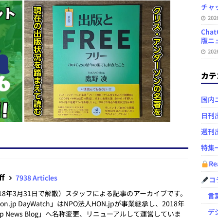
チャ
20
Ch
版ニュ
20
カテ
国内
日刊
週刊
特集
Re
ff
7938 Articles
コ
2018年3月31日で解散）スタッフによる記事のアーカイブです。
言葉
.jp DayWatch」はNPO法人HON.jpが事業継承し、2018年
デジ
.jp News Blog」へ名称変更、リニューアルして運営していま