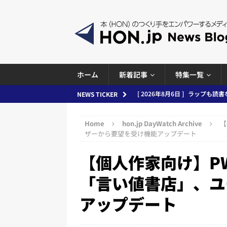
ホーム
新着記事
特集一覧
[ 2026年8月6日 ]
ラップも読書な
NEWS TICKER
[ 2026年8月5日 ]
「マンガワン
Home
hon.jp DayWatch Archive
【
ースまとめ 2026.08.05
日刊
ザーから要望を受け機能アップデート
[ 2026年8月4日 ]
小学館「マン
【個人作家向け】P
め 2026.08.04
日刊出版ニュ
「言い値書店」、ユ
[ 2026年8月3日 ]
「講談社、著
アップデート
務化」など、週刊出版ニュースまとめ
とめ＆コラム