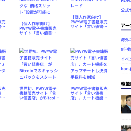
HON
公式
】
【個人作家向け】
販売
PWYW電子書籍販売
【個人作家向け】
アー
書
サイト「言い値書
PWYW電子書籍販売
1年
店」、作家から要望
サイト「言い値書
を公
を受け大幅アップグ
店」、
海外
レード
Kickstarter.comライ
クな“価格スリッ
新刊
ト”設置が可能に
イベ
hon.
執筆
販売
世界初、PWYW電子
PWYW電子書籍販売
書
書籍販売サイト「言
サイト「言い値書
フォ
い値書店」がBitcoin
店」、カート機能を
ータ
でのキャッシュバッ
アップデートし決済
クをスタート
手数料を削減