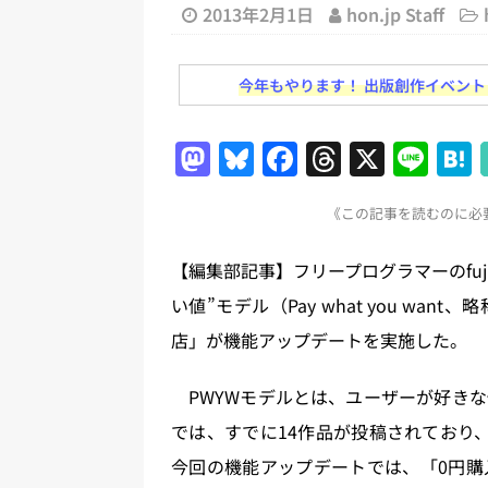
[ 2026年8月2日 ]
EUが生成AI
2013年2月1日
hon.jp Staff
日刊出版ニュースまとめ
今年もやります！ 出版創作イベント「N
[ 2026年8月1日 ]
文科省、プログ
日刊出版ニュースまとめ
M
Bl
F
T
X
Li
[ 2026年7月31日 ]
HON.jp 
a
u
a
h
n
日刊出版ニュースまとめ 2026.07
《この記事を読むのに必要
st
e
c
re
e
[ 2026年7月30日 ]
チャットボ
o
s
e
a
【編集部記事】フリープログラマーのfuji
[ 2026年7月30日 ]
ChatGPT
d
k
b
d
い値”モデル（Pay what you wan
刊出版ニュースまとめ
o
y
o
s
店」が機能アップデートを実施した。
[ 2026年8月7日 ]
週刊少年ジャン
n
o
日刊出版ニュースまとめ
k
PWYWモデルとは、ユーザーが好きな
では、すでに14作品が投稿されており
今回の機能アップデートでは、「0円購