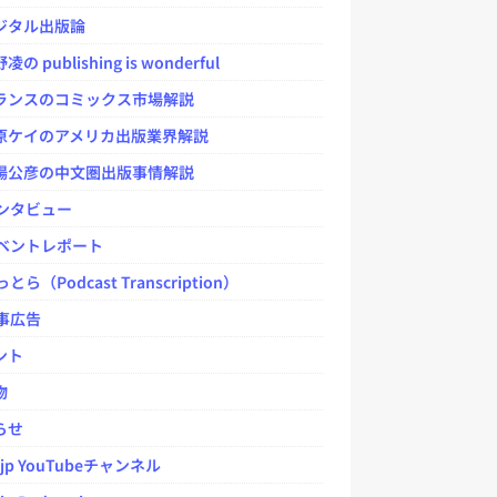
タル出版論
 publishing is wonderful
ンスのコミックス市場解説
ケイのアメリカ出版業界解説
公彦の中文圏出版事情解説
ンタビュー
ベントレポート
とら（Podcast Transcription）
事広告
ント
物
らせ
.jp YouTubeチャンネル