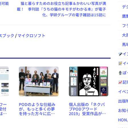
売可能
猫と暮らすためのお役立ち記事＆かわいい写真が満
デジ
載！ 季刊誌『うちの猫のキモチがわかる本』が電子
化、学研グループの電子雑誌は15誌に
鷹野凌の
フラ
大原
スブック
/
マイクロソフト
馬場
イ
イ
ぽっ
記
イベ
出版
ワー
PODのような仕組み
個人出版の「ネクパ
受付
が、もっと多くの夢
ブPODアワード
お知
は12
を持った方々に広く
2019」受賞作品が発
知れ渡って欲しい ～
表 ～ 最優秀賞は亀山
HON
ネクパブPODアワー
永子氏の切り絵絵本
ド2019 受賞者コメン
『よこいしょういち