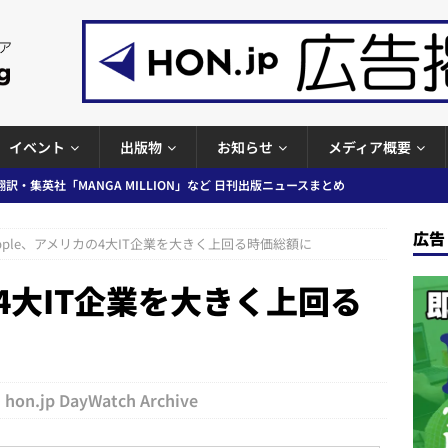
イベント
出版物
お知らせ
メディア概要
プの発行部数が100万部割れなど 日刊出版ニュースまとめ 2026.08.07
広告
pple、アメリカの4大IT企業を大きく上回る時価総額に
ど 日刊出版ニュースまとめ 2026.08.06
日刊出版ニュースまとめ
の4大IT企業を大きく上回る
」問題等で小学館が再発防止案と人権委員会設置を公表など 日刊出版ニュ
出版ニュースまとめ
ガワン」問題の第三者委員会調査報告書を公開など 日刊出版ニュースまと
ースまとめ
hon.jp DayWatch Archive
者向けポータルサイト提供開始」「EUが生成AIコンテンツの識別表示を義