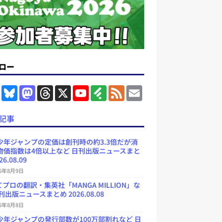
ロー
F
B
M
T
X
Y
F
F
E
a
l
a
h
o
e
e
m
c
u
s
r
u
e
e
a
e
e
t
e
T
d
d
i
記事
b
s
o
a
u
l
l
o
k
d
d
b
y
o
y
o
s
e
少年ジャンプの定価は創刊時の約3.3倍だが消
k
n
C
物価指数は4倍以上など 日刊出版ニュースまと
h
26.08.09
a
n
26年8月9日
n
e
プロの翻訳・集英社「MANGA MILLION」な
l
刊出版ニュースまとめ 2026.08.08
26年8月8日
少年ジャンプの発行部数が100万部割れなど 日