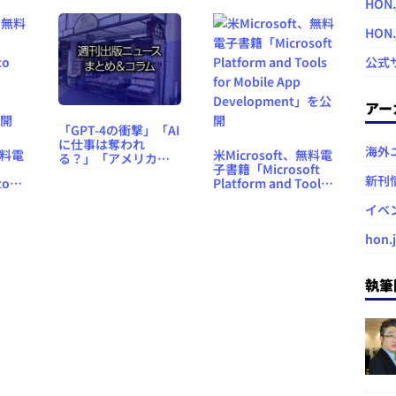
HON.
ト
さん』
HON
公式
アー
「GPT-4の衝撃」「AI
に仕事は奪われ
海外
無料電
米Microsoft、無料電
る？」「アメリカで
子書籍「Microsoft
AI生成画像は著作権
新刊
to
Platform and Tools
で保護されないと規
for Mobile App
定」など、週刊出版
イベ
Development」を公
ニュースまとめ＆コ
公開
開
ラム #563（2023年3
hon.
月12日～18日）
執筆