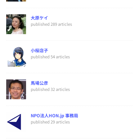
大原ケイ
published 289 articles
小桜店子
published 54 articles
馬場公彦
published 32 articles
NPO法人HON.jp 事務局
published 29 articles