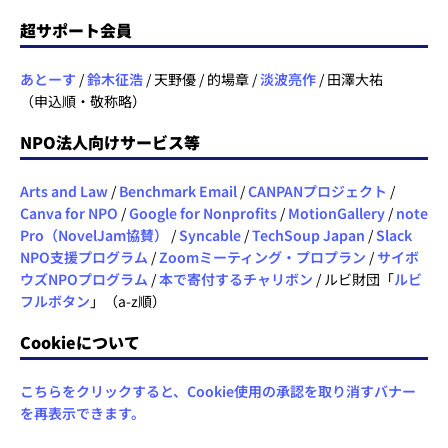
超サポート会員
あとーす
/
鈴木征浩
/ 天野優 / 的場章 /
淡波亮作
/ 田澤大祐
（申込順・敬称略）
NPO法人向けサービス等
Arts and Law
/
Benchmark Email
/
CANPANプロジェクト
/
Canva for NPO
/
Google for Nonprofits
/
MotionGallery
/
note
Pro（NovelJam協賛）
/
Syncable
/
TechSoup Japan
/
Slack
NPO支援プログラム
/
Zoomミーティング・プロプラン
/
サイボ
ウズNPOプログラム
/
本で寄付するチャリボン
/ ルビ財団「
ルビ
フルボタン
」（a-z順）
Cookieについて
こちらをクリックすると、Cookie使用の承認を取り消すバナー
を再表示できます。