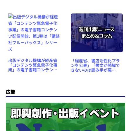
出版デジタル機構が経産省
「経産省、書店活性化プラ
「コンテンツ緊急電子化事
ンを公表」「悪文が読解で
業」の電子書籍コンテンツ
きないのは読み手が悪
配信開始、第1弾は「講談社
い？」など、週刊出版ニュ
ブルーバックス」シリーズ
ースまとめ＆コラム
#669（2025年6月8日～14
日）
広告