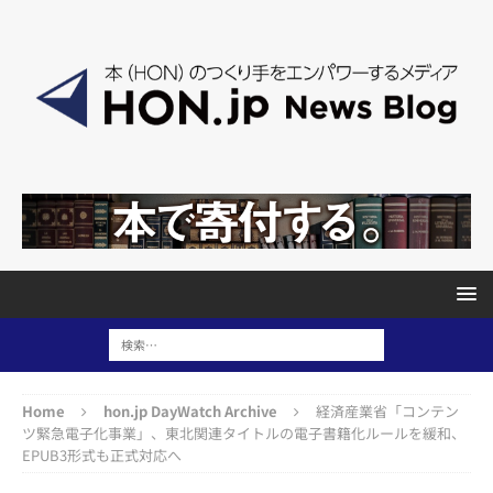
Home
hon.jp DayWatch Archive
経済産業省「コンテン
ツ緊急電子化事業」、東北関連タイトルの電子書籍化ルールを緩和、
EPUB3形式も正式対応へ