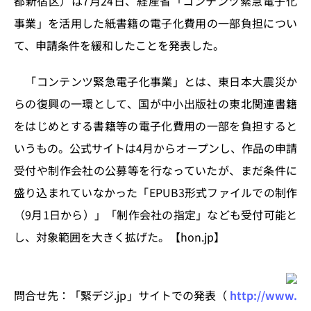
都新宿区）は7月24日、経産省「コンテンツ緊急電子化
o
y
o
s
事業」を活用した紙書籍の電子化費用の一部負担につい
n
o
て、申請条件を緩和したことを発表した。
k
「コンテンツ緊急電子化事業」とは、東日本大震災か
らの復興の一環として、国が中小出版社の東北関連書籍
をはじめとする書籍等の電子化費用の一部を負担すると
いうもの。公式サイトは4月からオープンし、作品の申請
受付や制作会社の公募等を行なっていたが、まだ条件に
盛り込まれていなかった「EPUB3形式ファイルでの制作
（9月1日から）」「制作会社の指定」なども受付可能と
し、対象範囲を大きく拡げた。【hon.jp】
問合せ先：「緊デジ.jp」サイトでの発表（
http://www.