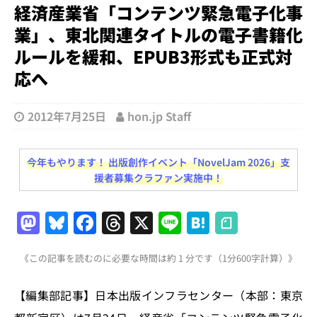
経済産業省「コンテンツ緊急電子化事
業」、東北関連タイトルの電子書籍化
ルールを緩和、EPUB3形式も正式対
応へ
2012年7月25日
hon.jp Staff
今年もやります！ 出版創作イベント「NovelJam 2026」支
援者募集クラファン実施中！
M
Bl
F
T
X
Li
H
a
u
a
h
n
at
《この記事を読むのに必要な時間は約 1 分です（1分600字計算）》
st
e
c
re
e
e
o
s
e
a
n
【編集部記事】日本出版インフラセンター（本部：東京
d
k
b
d
a