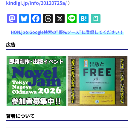
kindigi.jp/info/20120725a/
）
M
Bl
F
T
X
Li
H
a
u
a
h
n
at
HON.jpをGoogle検索の“優先ソース”に登録してください！
st
e
c
re
e
e
o
s
e
a
n
広告
d
k
b
d
a
o
y
o
s
n
o
k
著者について