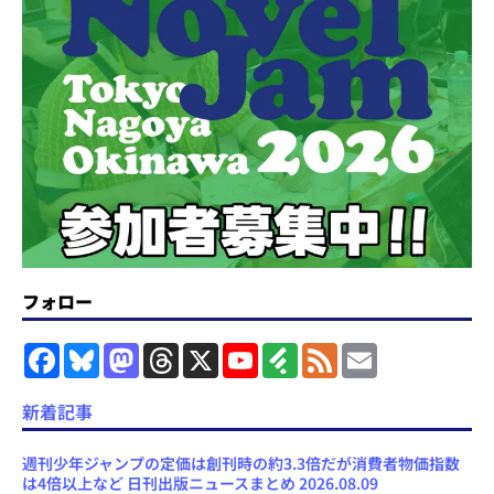
フォロー
F
B
M
T
X
Y
F
F
E
a
l
a
h
o
e
e
m
c
u
s
r
u
e
e
a
e
e
t
e
T
d
d
i
新着記事
b
s
o
a
u
l
l
o
k
d
d
b
y
o
y
o
s
e
週刊少年ジャンプの定価は創刊時の約3.3倍だが消費者物価指数
k
n
C
は4倍以上など 日刊出版ニュースまとめ 2026.08.09
h