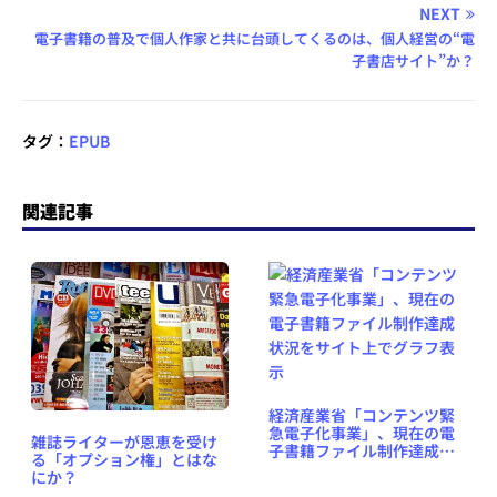
NEXT
電子書籍の普及で個人作家と共に台頭してくるのは、個人経営の“電
子書店サイト”か？
タグ：
EPUB
関連記事
経済産業省「コンテンツ緊
急電子化事業」、現在の電
雑誌ライターが恩恵を受け
子書籍ファイル制作達成状
る「オプション権」とはな
況をサイト上でグラフ表示
にか？