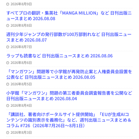
2026年8月9日
a
n
すべてプロの翻訳・集英社「MANGA MILLION」など 日刊出版ニ
n
ュースまとめ 2026.08.08
e
l
2026年8月8日
週刊少年ジャンプの発行部数が100万部割れなど 日刊出版ニュー
スまとめ 2026.08.07
2026年8月7日
ラップも読書など 日刊出版ニュースまとめ 2026.08.06
2026年8月6日
「マンガワン」問題等で小学館が再発防止案と人権委員会設置を
公表など 日刊出版ニュースまとめ 2026.08.05
2026年8月5日
小学館「マンガワン」問題の第三者委員会調査報告書を公開など
日刊出版ニュースまとめ 2026.08.04
2026年8月4日
「講談社、著者向けポータルサイト提供開始」「EUが生成AIコ
ンテンツの識別表示を義務化」など、週刊出版ニュースまとめ＆
コラム #726（2026年7月26日～8月1日）
2026年8月3日