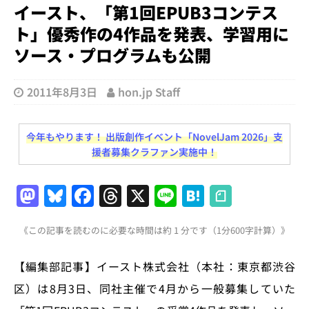
イースト、「第1回EPUB3コンテス
ト」優秀作の4作品を発表、学習用に
ソース・プログラムも公開
2011年8月3日
hon.jp Staff
今年もやります！ 出版創作イベント「NovelJam 2026」支
援者募集クラファン実施中！
M
Bl
F
T
X
Li
H
a
u
a
h
n
at
《この記事を読むのに必要な時間は約 1 分です（1分600字計算）》
st
e
c
re
e
e
o
s
e
a
n
【編集部記事】イースト株式会社（本社：東京都渋谷
d
k
b
d
a
区）は8月3日、同社主催で4月から一般募集していた
o
y
o
s