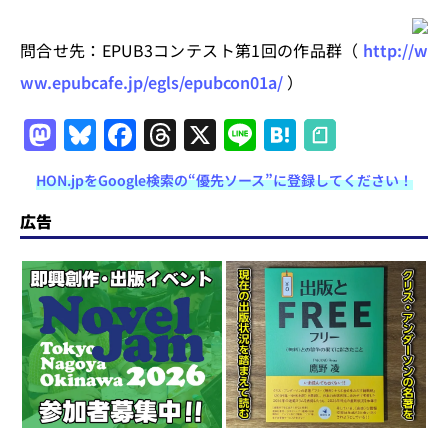
問合せ先：EPUB3コンテスト第1回の作品群（
http://w
ww.epubcafe.jp/egls/epubcon01a/
）
M
Bl
F
T
X
Li
H
a
u
a
h
n
at
HON.jpをGoogle検索の“優先ソース”に登録してください！
st
e
c
re
e
e
o
s
e
a
n
広告
d
k
b
d
a
o
y
o
s
n
o
k