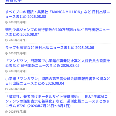
b
s
o
a
u
l
l
o
k
d
d
b
y
o
y
o
s
e
すべてプロの翻訳・集英社「MANGA MILLION」など 日刊出版ニ
k
n
C
ュースまとめ 2026.08.08
h
2026年8月8日
a
n
週刊少年ジャンプの発行部数が100万部割れなど 日刊出版ニュー
n
スまとめ 2026.08.07
e
l
2026年8月7日
ラップも読書など 日刊出版ニュースまとめ 2026.08.06
2026年8月6日
「マンガワン」問題等で小学館が再発防止案と人権委員会設置を
公表など 日刊出版ニュースまとめ 2026.08.05
2026年8月5日
小学館「マンガワン」問題の第三者委員会調査報告書を公開など
日刊出版ニュースまとめ 2026.08.04
2026年8月4日
「講談社、著者向けポータルサイト提供開始」「EUが生成AIコ
ンテンツの識別表示を義務化」など、週刊出版ニュースまとめ＆
コラム #726（2026年7月26日～8月1日）
2026年8月3日