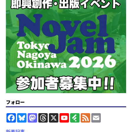
フォロー
F
B
M
T
X
Y
F
F
E
a
l
a
h
o
e
e
m
c
u
s
r
u
e
e
a
e
e
t
e
T
d
d
i
新着記事