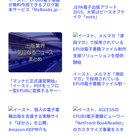
が無料作成できるブログ製
JEPA電子出版アワード
本サービス「MyBooks.jp」
2019、大賞はピースオブケ
がmixiとも提携
イク「note」
イースト、メルマガ「津田
マガ」で採用されている
「マンナビ正式運営開始」
EPUB電子書籍ファイル制作
「イースト、PDFをリフロ
支援ソリューションを提供
ー型EPUBに変換するサービ
開始
ス開始」など、出版業界気
になるニュースまとめ
#382（2019年7月15日～21
日）