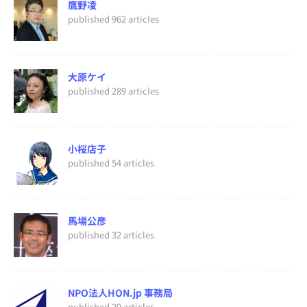
鷹野凌
published 962 articles
大原ケイ
published 289 articles
小桜店子
published 54 articles
馬場公彦
published 32 articles
NPO法人HON.jp 事務局
published 29 articles