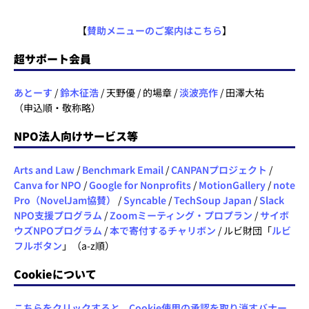
【
賛助メニューのご案内はこちら
】
超サポート会員
あとーす
/
鈴木征浩
/ 天野優 / 的場章 /
淡波亮作
/ 田澤大祐
（申込順・敬称略）
NPO法人向けサービス等
Arts and Law
/
Benchmark Email
/
CANPANプロジェクト
/
Canva for NPO
/
Google for Nonprofits
/
MotionGallery
/
note
Pro（NovelJam協賛）
/
Syncable
/
TechSoup Japan
/
Slack
NPO支援プログラム
/
Zoomミーティング・プロプラン
/
サイボ
ウズNPOプログラム
/
本で寄付するチャリボン
/ ルビ財団「
ルビ
フルボタン
」（a-z順）
Cookieについて
こちらをクリックすると、Cookie使用の承認を取り消すバナー