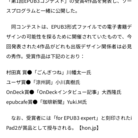
「第1回EPUB3コンテスト」の受賞4作品を発表し、ソー
n
o
スプログラムと一緒に公開した。
k
同コンテストは、EPUB3形式ファイルでの電子書籍デ
ザインの可能性を探るために開催されていたもので、今
回発表された4作品がどれも出版デザイン関係者は必見
の秀作。受賞作品は下記のとおり：
村田真 賞●「ごんぎつね」川幡太一氏
ユーザ賞●「涼州詞」小川真樹氏
OnDeck賞●「OnDeckインタビュー記事」大西隆氏
epubcafe賞●「珈琲新聞」Yuki.M氏
なお、受賞者には「for EPUB3 expert」と刻印されたi
Pad2が賞品として授与される。【hon.jp】