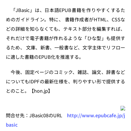
n
o
k
「JBasic」は、日本語EPUB書籍を作りやすくするた
めのガイドライン。特に、 書籍作成者がHTML、CSSな
どの詳細を知らなくても、テキスト部分を編集すれば、
それだけで電子書籍が作れるような「ひな型」も提供す
るため、 文庫、新書、一般書など、文字主体でリフロー
に適した書籍のEPUB化を推進する。
今後、固定ページのコミック、雑誌、論文、辞書など
についてもIDPFの最新仕様を、判りやすい形で提供する
とのこと。【hon.jp】
問合せ先：JBasic08のURL
http://www.epubcafe.jp/j
basic