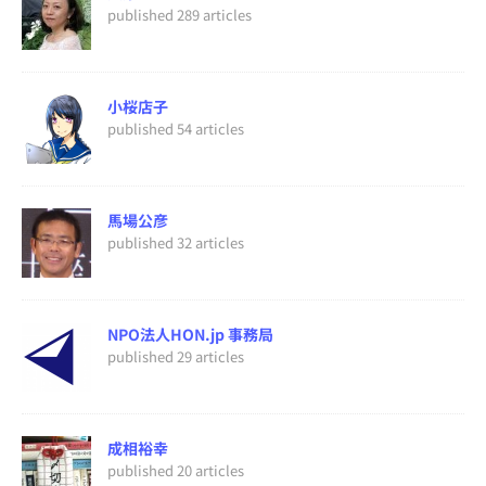
published 289 articles
小桜店子
published 54 articles
馬場公彦
published 32 articles
NPO法人HON.jp 事務局
published 29 articles
成相裕幸
published 20 articles