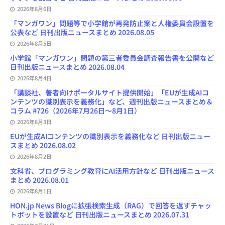
n
e
2026年8月6日
l
「マンガワン」問題等で小学館が再発防止案と人権委員会設置を
公表など 日刊出版ニュースまとめ 2026.08.05
2026年8月5日
小学館「マンガワン」問題の第三者委員会調査報告書を公開など
日刊出版ニュースまとめ 2026.08.04
2026年8月4日
「講談社、著者向けポータルサイト提供開始」「EUが生成AIコ
ンテンツの識別表示を義務化」など、週刊出版ニュースまとめ＆
コラム #726（2026年7月26日～8月1日）
2026年8月3日
EUが生成AIコンテンツの識別表示を義務化など 日刊出版ニュー
スまとめ 2026.08.02
2026年8月2日
文科省、プログラミング教育にAI活用方針など 日刊出版ニュース
まとめ 2026.08.01
2026年8月1日
HON.jp News Blogに拡張検索生成（RAG）で回答を返すチャッ
トボットを設置など 日刊出版ニュースまとめ 2026.07.31