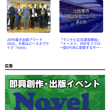
JEPA電子出版アワード
「マンナビ正式運営開始」
2019、大賞はピースオブケ
「イースト、PDFをリフロ
イク「note」
ー型EPUBに変換するサービ
ス開始」など、出版業界気
になるニュースまとめ
#382（2019年7月15日～21
日）
広告