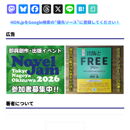
M
Bl
F
T
X
Li
H
a
u
a
h
n
at
HON.jpをGoogle検索の“優先ソース”に登録してください！
st
e
c
re
e
e
o
s
e
a
n
広告
d
k
b
d
a
o
y
o
s
n
o
k
著者について