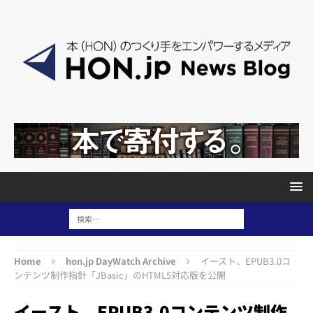
Home
hon.jp DayWatch Archive
イースト、EPUB3.0コ
ンテンツ制作指針「JBasic」のHTML5対応版を公開
イースト、EPUB3.0コンテンツ制作