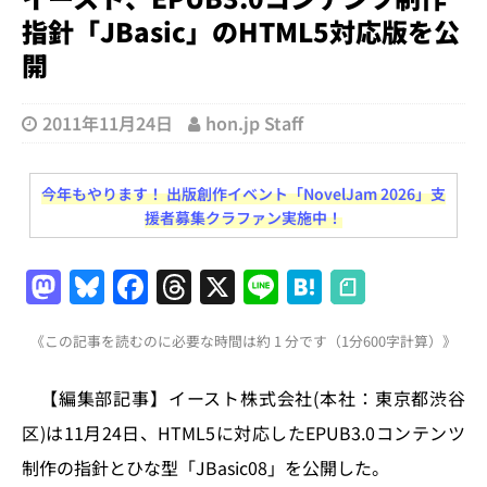
指針「JBasic」のHTML5対応版を公
開
2011年11月24日
hon.jp Staff
今年もやります！ 出版創作イベント「NovelJam 2026」支
援者募集クラファン実施中！
M
Bl
F
T
X
Li
H
a
u
a
h
n
at
《この記事を読むのに必要な時間は約 1 分です（1分600字計算）》
st
e
c
re
e
e
o
s
e
a
n
【編集部記事】イースト株式会社(本社：東京都渋谷
d
k
b
d
a
区)は11月24日、HTML5に対応したEPUB3.0コンテンツ
o
y
o
s
制作の指針とひな型「JBasic08」を公開した。