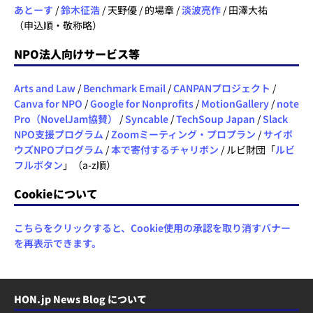
あとーす
/
鈴木征浩
/ 天野優 / 的場章 /
淡波亮作
/ 田澤大祐
（申込順・敬称略）
NPO法人向けサービス等
Arts and Law
/
Benchmark Email
/
CANPANプロジェクト
/
Canva for NPO
/
Google for Nonprofits
/
MotionGallery
/
note
Pro（NovelJam協賛）
/
Syncable
/
TechSoup Japan
/
Slack
NPO支援プログラム
/
Zoomミーティング・プロプラン
/
サイボ
ウズNPOプログラム
/
本で寄付するチャリボン
/ ルビ財団「
ルビ
フルボタン
」（a-z順）
Cookieについて
こちらをクリックすると、Cookie使用の承認を取り消すバナー
を再表示できます。
HON.jp News Blog について