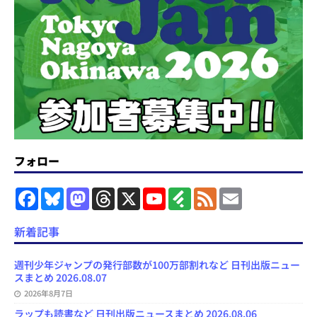
フォロー
F
B
M
T
X
Y
F
F
E
a
l
a
h
o
e
e
m
c
u
s
r
u
e
e
a
e
e
t
e
T
d
d
i
新着記事
b
s
o
a
u
l
l
o
k
d
d
b
y
o
y
o
s
e
週刊少年ジャンプの発行部数が100万部割れなど 日刊出版ニュー
k
n
C
スまとめ 2026.08.07
h
2026年8月7日
a
n
ラップも読書など 日刊出版ニュースまとめ 2026.08.06