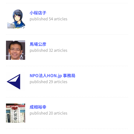
小桜店子
published 54 articles
馬場公彦
published 32 articles
NPO法人HON.jp 事務局
published 29 articles
成相裕幸
published 20 articles