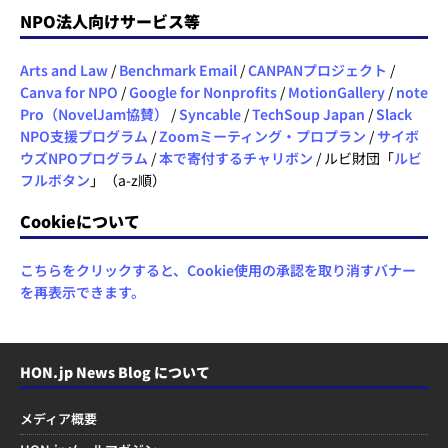
NPO法人向けサービス等
Arts and Law
/
Benchmark Email
/
CANPANプロジェクト
/
Canva for NPO
/
Google for Nonprofits
/
MotionGallery
/
note
Pro（NovelJam協賛）
/
Syncable
/
TechSoup Japan
/
Slack
NPO支援プログラム
/
Zoomミーティング・プロプラン
/
サイボ
ウズNPOプログラム
/
本で寄付するチャリボン
/ ルビ財団「
ルビ
フルボタン
」（a-z順）
Cookieについて
こちらをクリックすると、Cookie使用の承認を取り消すバナー
を再表示できます。
HON.jp News Blog について
メディア概要