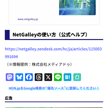
www.netgalley.jp
NetGalleyの使い方（公式ヘルプ）
https://netgalley.zendesk.com/hc/ja/articles/115003
991694
（※情報提供：株式会社メディアドゥ）
M
Bl
F
T
X
Li
H
a
u
a
h
n
at
HON.jpをGoogle検索の“優先ソース”に登録してください！
st
e
c
re
e
e
o
s
e
a
n
広告
d
k
b
d
a