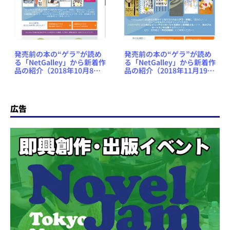
発売前の本の“ゲラ”が読め
発売前の本の“ゲラ”が読め
る「NetGalley」から新着作
る「NetGalley」から新着作
品の紹介（2018年10月8日
品の紹介（2018年11月19日
号） #NetGalleyJP
号） #NetGalleyJP
広告