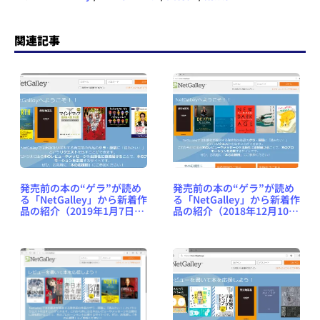
関連記事
発売前の本の“ゲラ”が読め
発売前の本の“ゲラ”が読め
る「NetGalley」から新着作
る「NetGalley」から新着作
品の紹介（2019年1月7日
品の紹介（2018年12月10日
号） #NetGalleyJP
号） #NetGalleyJP