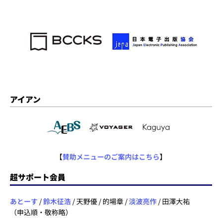
アイアン
【
賛助メニューのご案内はこちら
】
超サポート会員
あとーす
/
鈴木征浩
/ 天野優 / 的場章 /
淡波亮作
/ 田澤大祐
（申込順・敬称略）