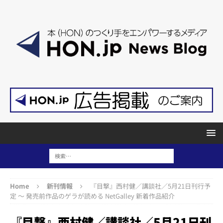
Home
新刊情報
『目撃』西村健／講談社／5月21日刊行予
定 ～ 発売前作品のゲラが読める NetGalley 新着作品紹介
『目撃』西村健／講談社／5月21日刊