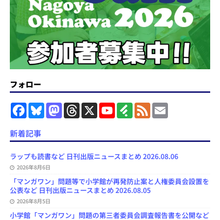
フォロー
F
B
M
T
X
Y
F
F
E
a
l
a
h
o
e
e
m
c
u
s
r
u
e
e
a
e
e
t
e
T
d
d
i
新着記事
b
s
o
a
u
l
l
o
k
d
d
b
y
o
y
o
s
e
ラップも読書など 日刊出版ニュースまとめ 2026.08.06
k
n
C
2026年8月6日
h
a
「マンガワン」問題等で小学館が再発防止案と人権委員会設置を
n
公表など 日刊出版ニュースまとめ 2026.08.05
n
e
2026年8月5日
l
小学館「マンガワン」問題の第三者委員会調査報告書を公開など