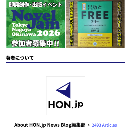
o
y
o
s
n
o
k
著者について
About HON.jp News Blog編集部
2493 Articles