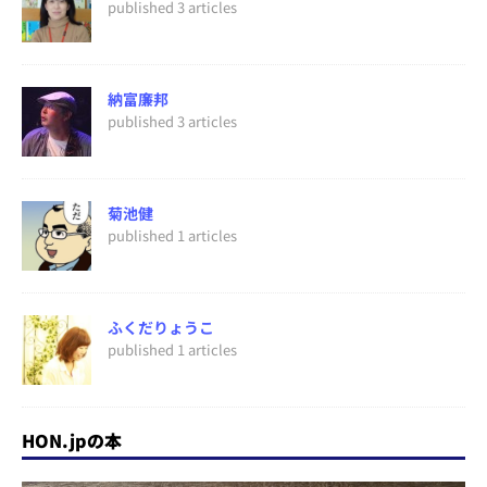
published 3 articles
納富廉邦
published 3 articles
菊池健
published 1 articles
ふくだりょうこ
published 1 articles
HON.jpの本