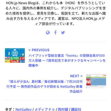
HON.jp News Blogは、これからも本（HON）を作ろうとしてい
る人々に、国内外の事例を紹介し、デジタルパブリッシングを含
めた技術を提供し、意見を交換し、仮説を立て、新たな出版へ踏
み出す力を与えるメディアです。運営は、NPO法人HON.jp メデ
ィア部会が行っています。
PREVIOUS
ハイブリッド型総合書店「honto」の登録会員が500
万人突破 ～ 7周年記念で本がオトクなキャンペーンを
開催中
NEXT
『我らが少女A』髙村薫／毎日新聞出版／7月20日刊
行予定 ～ 発売前作品のゲラが読める NetGalley 新着
作品紹介
タグ：
NetGalley
/
メディアドゥ
/
西村健
/
講談社