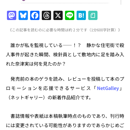
M
Bl
F
T
X
Li
H
a
u
a
h
n
at
《この記事を読むのに必要な時間は約 2 分です（1分600字計算）》
st
e
c
re
e
e
o
s
e
a
n
誰かが私を監視している――！？ 静かな住宅街で殺
d
k
b
d
a
人事件が起きた瞬間、検針員として敷地内に足を踏み入
o
y
o
s
れた奈津実は何を見たのか？
n
o
k
発売前の本のゲラを読み、レビューを投稿して本のプ
ロモーションを応援できるサービス「
NetGalley
」
（ネットギャリー）の新着作品紹介です。
書誌情報や表紙は本稿執筆時点のものであり、刊行時
には変更されている可能性がありますのであらかじめご