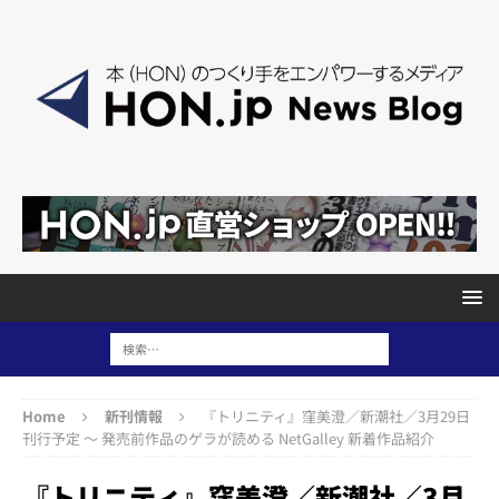
Home
新刊情報
『トリニティ』窪美澄／新潮社／3月29日
刊行予定 ～ 発売前作品のゲラが読める NetGalley 新着作品紹介
『トリニティ』窪美澄／新潮社／3月