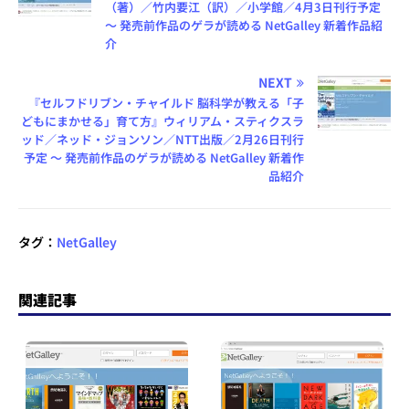
（著）／竹内要江（訳）／小学館／4月3日刊行予定
～ 発売前作品のゲラが読める NetGalley 新着作品紹
介
NEXT
『セルフドリブン・チャイルド 脳科学が教える「子
どもにまかせる」育て方』ウィリアム・スティクスラ
ッド／ネッド・ジョンソン／NTT出版／2月26日刊行
予定 ～ 発売前作品のゲラが読める NetGalley 新着作
品紹介
タグ：
NetGalley
関連記事