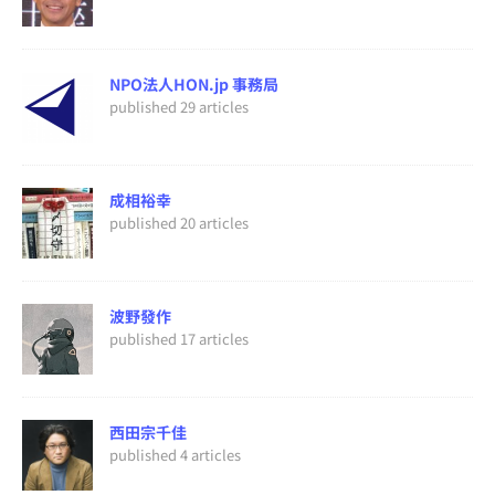
NPO法人HON.jp 事務局
published 29 articles
成相裕幸
published 20 articles
波野發作
published 17 articles
西田宗千佳
published 4 articles