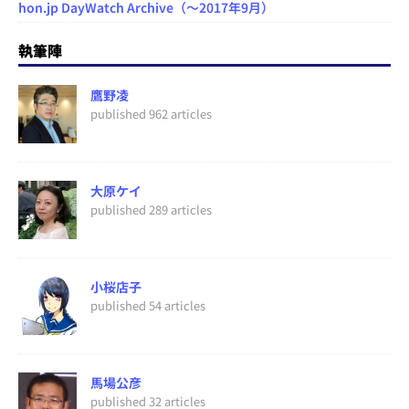
hon.jp DayWatch Archive（～2017年9月）
執筆陣
鷹野凌
published 962 articles
大原ケイ
published 289 articles
小桜店子
published 54 articles
馬場公彦
published 32 articles