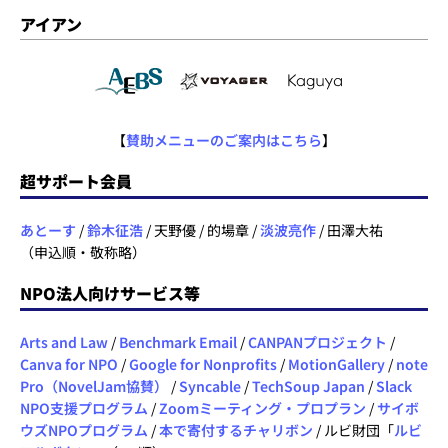
アイアン
【
賛助メニューのご案内はこちら
】
超サポート会員
あとーす
/
鈴木征浩
/ 天野優 / 的場章 /
淡波亮作
/ 田澤大祐
（申込順・敬称略）
NPO法人向けサービス等
Arts and Law
/
Benchmark Email
/
CANPANプロジェクト
/
Canva for NPO
/
Google for Nonprofits
/
MotionGallery
/
note
Pro（NovelJam協賛）
/
Syncable
/
TechSoup Japan
/
Slack
NPO支援プログラム
/
Zoomミーティング・プロプラン
/
サイボ
ウズNPOプログラム
/
本で寄付するチャリボン
/ ルビ財団「
ルビ