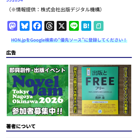
（※情報提供：株式会社出版デジタル機構）
M
Bl
F
T
X
Li
H
a
u
a
h
n
at
HON.jpをGoogle検索の“優先ソース”に登録してください！
st
e
c
re
e
e
o
s
e
a
n
広告
d
k
b
d
a
o
y
o
s
n
o
k
著者について