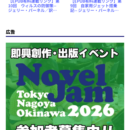
【EPUB有料連載リンク】第
【EPUB有料連載リンク】第
10回 ウィルスの防御策--
9回 自家用ジェット搭乗
ジェリー・パーネル／訳・
記-- ジェリー・パーネル／
林田陽子「新・混沌の館に
訳・林田陽子「新・混沌の
て」
館にて」
広告