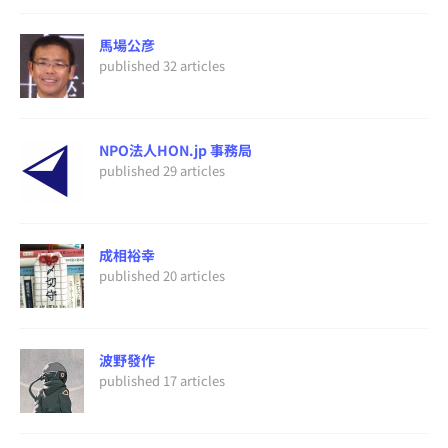
馬場公彦
published 32 articles
NPO法人HON.jp 事務局
published 29 articles
成相裕幸
published 20 articles
波野發作
published 17 articles