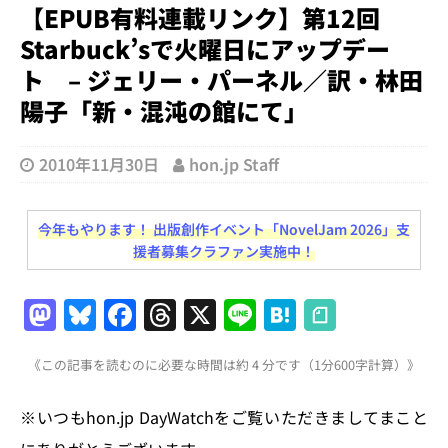
【EPUB有料連載リンク】第12回
Starbuck’sで火曜日にアップデー
ト – ジェリー・パーネル／訳・林田
陽子「新・混沌の館にて」
2010年11月30日
hon.jp Staff
今年もやります！ 出版創作イベント「NovelJam 2026」支
援者募集クラファン実施中！
M
Bl
F
T
X
Li
H
a
u
a
h
n
at
《この記事を読むのに必要な時間は約 4 分です（1分600字計算）》
st
e
c
re
e
e
o
s
e
a
n
※いつもhon.jp DayWatchをご覧いただきましてまこと
d
k
b
d
a