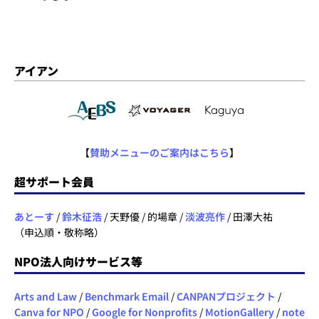
アイアン
【
賛助メニューのご案内はこちら
】
超サポート会員
あとーす
/
鈴木征浩
/ 天野優 / 的場章 /
淡波亮作
/ 田澤大祐
（申込順・敬称略）
NPO法人向けサービス等
Arts and Law
/
Benchmark Email
/
CANPANプロジェクト
/
Canva for NPO
/
Google for Nonprofits
/
MotionGallery
/
note