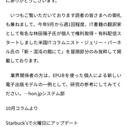
にありがとうございます。
o
y
o
s
n
o
いつもご覧いただいております読者の皆さまへの御礼
k
も兼ねまして、今年9月から週1回程度、IT書籍の翻訳家
として有名な林田陽子氏が個人で権利取得・有料配信ス
タートしました米国ITコラムニスト・ジェリー・パーネ
ル氏の「新・混沌の館にて」を冒頭部分のみ抜粋して掲
載しております。
業界関係者の方は、EPUBを使った個人による新しい
電子出版モデルの一例として、研究の参考にしてみてく
ださい。—hon.jpシステム部
10月コラムより
Starbuck’sで火曜日にアップデート