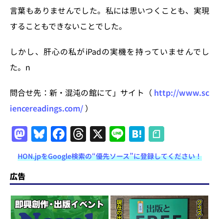
言葉もありませんでした。私には思いつくことも、実現
することもできないことでした。
しかし、肝心の私がiPadの実機を持っていませんでし
た。n
問合せ先：新・混沌の館にて」サイト（
http://www.sc
iencereadings.com/
）
M
Bl
F
T
X
Li
H
a
u
a
h
n
at
HON.jpをGoogle検索の“優先ソース”に登録してください！
st
e
c
re
e
e
o
s
e
a
n
広告
d
k
b
d
a
o
y
o
s