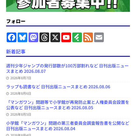
フォロー
F
B
M
T
X
Y
F
F
E
a
l
a
h
o
e
e
m
c
u
s
r
u
e
e
a
e
e
t
e
T
d
d
i
新着記事
b
s
o
a
u
l
l
o
k
d
d
b
y
o
y
o
s
e
週刊少年ジャンプの発行部数が100万部割れなど 日刊出版ニュー
k
n
C
スまとめ 2026.08.07
h
2026年8月7日
a
n
ラップも読書など 日刊出版ニュースまとめ 2026.08.06
n
e
2026年8月6日
l
「マンガワン」問題等で小学館が再発防止案と人権委員会設置を
公表など 日刊出版ニュースまとめ 2026.08.05
2026年8月5日
小学館「マンガワン」問題の第三者委員会調査報告書を公開など
日刊出版ニュースまとめ 2026.08.04
2026年8月4日