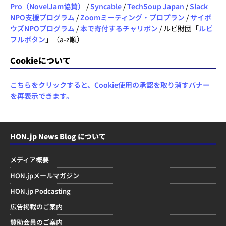
Pro（NovelJam協賛）
/
Syncable
/
TechSoup Japan
/
Slack
NPO支援プログラム
/
Zoomミーティング・プロプラン
/
サイボ
ウズNPOプログラム
/
本で寄付するチャリボン
/ ルビ財団「
ルビ
フルボタン
」（a-z順）
Cookieについて
こちらをクリックすると、Cookie使用の承認を取り消すバナー
を再表示できます。
HON.jp News Blog について
メディア概要
HON.jpメールマガジン
HON.jp Podcasting
広告掲載のご案内
賛助会員のご案内