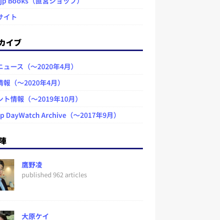
.jp Books（直営ショップ）
サイト
カイブ
ニュース（～2020年4月）
情報（～2020年4月）
ント情報（～2019年10月）
jp DayWatch Archive（～2017年9月）
陣
鷹野凌
published 962 articles
大原ケイ