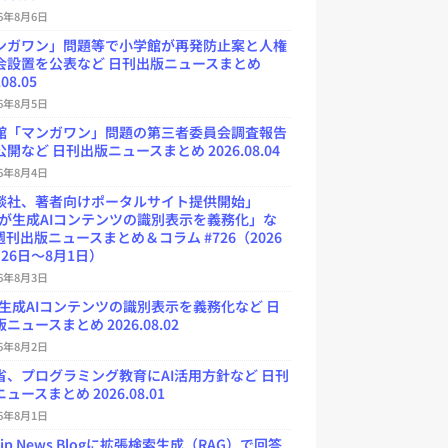
26年8月6日
ンガワン」問題等で小学館が再発防止案と人権
会設置を公表など 日刊出版ニュースまとめ
.08.05
26年8月5日
館「マンガワン」問題の第三者委員会調査報告
開など 日刊出版ニュースまとめ 2026.08.04
26年8月4日
談社、著者向けポータルサイト提供開始」
Uが生成AIコンテンツの識別表示を義務化」な
週刊出版ニュースまとめ＆コラム #726（2026
26日～8月1日）
26年8月3日
が生成AIコンテンツの識別表示を義務化など 日
ニュースまとめ 2026.08.02
26年8月2日
省、プログラミング教育にAI活用方針など 日刊
ュースまとめ 2026.08.01
26年8月1日
.jp News Blogに拡張検索生成（RAG）で回答