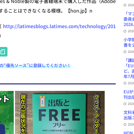
s & Noble製の電子書籍端末で購入した作品（Adobe
20
することはできなくなる模様。【hon.jp】n
「マ
委員
2026
（
http://latimesblogs.latimes.com/technology/201
20
）
小学
書を公
H
20
at
「講
e検索の“優先ソース”に登録してください！
「E
e
ど、
年7月
n
20
a
EU
刊出版
20
文科
出版ニ
20
HON