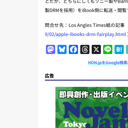
とだが、どちらにしてもソニー製やBarne
製DRMを採用）をiBook側に転送・閲覧
問合せ先：Los Angles Times紙の記事
0/02/apple-ibooks-drm-fairplay.html
M
Bl
F
T
X
Li
a
u
a
h
n
HON.jpをGoogl
st
e
c
re
e
o
s
e
a
広告
d
k
b
d
o
y
o
s
n
o
k