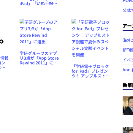
HON
iPad」「いぬ手帖」
「ねこ手帖」共同企
公式
画 音声／赤フィル
タ付電子書籍『ビジ
ネス英会話』『トラ
アー
ベル英会話』プレゼ
ント
海外
新刊
学研グループのアプ
リ3点が「App Store
人情報
イベ
Rewind 2011」に選
コン
「学研電子ブロック
出
な
hon.
for iPad」プレゼン
neア
ツ！ アップルストア
か
銀座で夏休みスペシ
執筆
ャル実験イベントを
開催