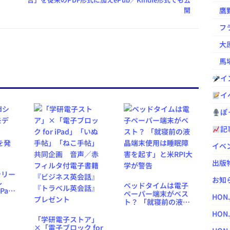
開
鷹野凌の
フラ
大原
馬場
イ
イ
ぽっ
記
イベ
出版
シリー
お知
ル
ベッドタイムは電子
iPad
ペーパー端末がベス
HON
ト？ 「就寝前の液晶
端末使用は睡眠障害
HON.
を起す」と米RPI大学
「学研電子ストア」
が警告
×「電子ブロック for