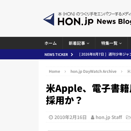
ホーム
新着記事
特集一覧
[ 2026年8月6日 ]
ラップも読書な
NEWS TICKER
[ 2026年8月5日 ]
「マンガワン
Home
hon.jp DayWatch Archive
米
ースまとめ 2026.08.05
日刊
米Apple、電子書籍用
[ 2026年8月4日 ]
小学館「マン
め 2026.08.04
日刊出版ニュ
採用か？
[ 2026年8月3日 ]
「講談社、著
務化」など、週刊出版ニュースまとめ
2010年2月16日
hon.jp Staff
とめ＆コラム