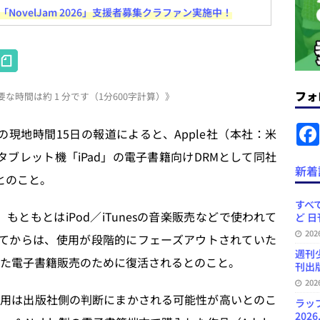
コンテンツの識別表示を義務化など 日刊出版ニュースまとめ 2026.08.02
ovelJam 2026」支援者募集クラファン実施中！
H
ラミング教育にAI活用方針など 日刊出版ニュースまとめ 2026.08.01
at
フォ
な時間は約 1 分です（1分600字計算）》
e
News Blogに拡張検索生成（RAG）で回答を返すチャットボットを設置など
n
.31
日刊出版ニュースまとめ
mes紙の現地時間15日の報道によると、Apple社（本社：米
a
ット（ベータ版）を公開しました
お知らせ
ブレット機「iPad」の電子書籍向けDRMとして同社
新着
訳・集英社「MANGA MILLION」など 日刊出版ニュースまとめ
いとのこと。
スまとめ
すべて
術で、もともとはiPod／iTunesの音楽販売などで使われて
ど 日
プの発行部数が100万部割れなど 日刊出版ニュースまとめ 2026.08.07
20
してからは、使用が段階的にフェーズアウトされていた
週刊
を使った電子書籍販売のために復活されるとのこと。
刊出版
20
用は出版社側の判断にまかされる可能性が高いとのこ
ラッ
2026