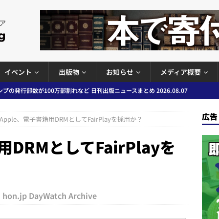
イベント
出版物
お知らせ
メディア概要
ど 日刊出版ニュースまとめ 2026.08.06
日刊出版ニュースまとめ
」問題等で小学館が再発防止案と人権委員会設置を公表など 日刊出版ニュ
広告
Apple、電子書籍用DRMとしてFairPlayを採用か？
出版ニュースまとめ
DRMとしてFairPlayを
ガワン」問題の第三者委員会調査報告書を公開など 日刊出版ニュースまと
ースまとめ
者向けポータルサイト提供開始」「EUが生成AIコンテンツの識別表示を義
＆コラム #726（2026年7月26日～8月1日）
週刊出版ニュースま
hon.jp DayWatch Archive