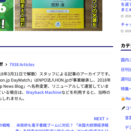
を返
まとめ 
20
チャ
20
カテ
国内
ff
7938 Articles
日刊
2018年3月31日で解散）スタッフによる記事のアーカイブです。
週刊
.jp DayWatch」はNPO法人HON.jpが事業継承し、2018年
.jp News Blog」へ名称変更、リニューアルして運営していま
特集
ている場合は、
Wayback Machine
などを利用すると、当時の
もしれません。
Re
コ
言葉
NEXT
の戦略
米政府も電子書籍ブームに対応？ 「米国大統領経済報
デジ
告」を従来のPDF形式に加えePub／Kindle形式でも公