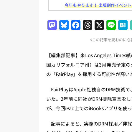
[ 2026年8月2日 ]
EUが生成AI
今年もやります！ 出版創作イベント「N
日刊出版ニュースまとめ
M
Bl
F
T
X
Li
[ 2026年8月1日 ]
文科省、プログ
a
u
a
h
n
日刊出版ニュースまとめ
《この記事を読むのに必要
st
e
c
re
e
[ 2026年7月31日 ]
HON.jp 
o
s
e
a
日刊出版ニュースまとめ 2026.07
【編集部記事】米Los Angeles Ti
d
k
b
d
[ 2026年7月30日 ]
チャットボ
国カリフォルニア州）は3月発売予定のタ
o
y
o
s
[ 2026年8月8日 ]
すべてプロの翻
の「FairPlay」を採用する可能性が高
n
o
2026.08.08
日刊出版ニュー
k
FairPlayはApple社独自のDRM技
[ 2026年8月7日 ]
週刊少年ジャン
いた。2年前に同社がDRM排除宣言を
日刊出版ニュースまとめ
が、今回iPad上でのiBooksアプリ
記事によると、実際のDRM採用／非採