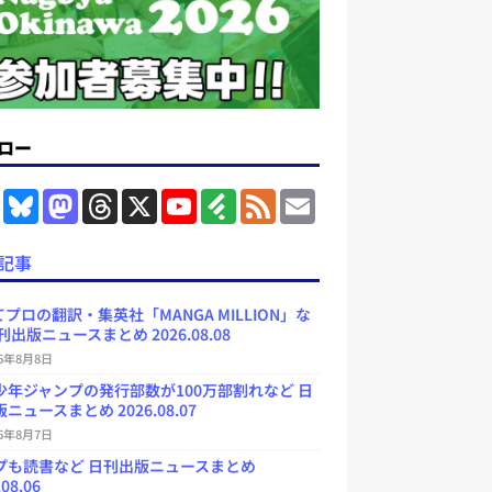
ロー
F
B
M
T
X
Y
F
F
E
a
l
a
h
o
e
e
m
c
u
s
r
u
e
e
a
e
e
t
e
T
d
d
i
記事
b
s
o
a
u
l
l
o
k
d
d
b
y
o
y
o
s
e
プロの翻訳・集英社「MANGA MILLION」な
k
n
C
刊出版ニュースまとめ 2026.08.08
h
a
26年8月8日
n
少年ジャンプの発行部数が100万部割れなど 日
n
e
ニュースまとめ 2026.08.07
l
26年8月7日
プも読書など 日刊出版ニュースまとめ
.08.06