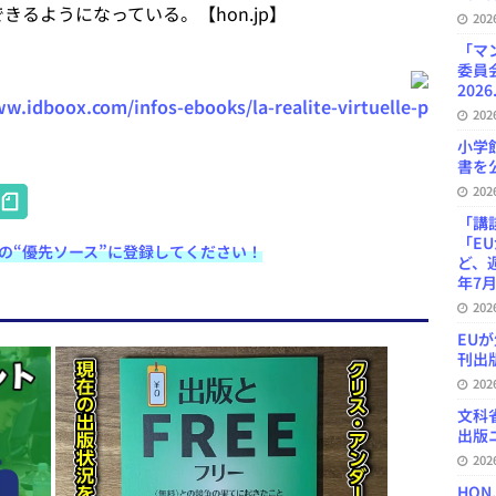
きるようになっている。【hon.jp】
20
「マ
委員
2026
w.idboox.com/infos-ebooks/la-realite-virtuelle-p
20
小学
書を公
H
20
at
「講
「E
e検索の“優先ソース”に登録してください！
e
ど、
年7月
n
20
a
EU
刊出版
20
文科
出版ニ
20
HON