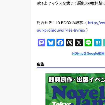
ube上でマウスを使って擬似360度体験で
問合せ先：ID BOOXの記事（
http://ww
our-promouvoir-les-livres/
）
M
Bl
F
T
X
Li
a
u
a
h
n
HON.jpをGoogl
st
e
c
re
e
o
s
e
a
広告
d
k
b
d
o
y
o
s
n
o
k