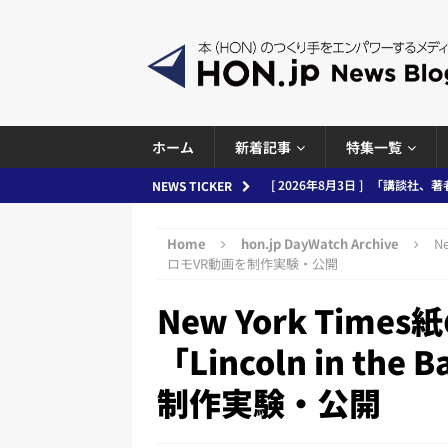
ホーム
新着記事
特集一覧
[ 2026年8月3日 ]
「講談社、著
NEWS TICKER
務化」など、週刊出版ニュースまとめ
Home
hon.jp DayWatch Archive
N
とめ＆コラム
ロモVR動画を制作実験・公開
[ 2026年8月2日 ]
EUが生成AI
New York Tim
日刊出版ニュースまとめ
「Lincoln in t
[ 2026年8月1日 ]
文科省、プログ
制作実験・公開
日刊出版ニュースまとめ
[ 2026年7月31日 ]
HON.jp 