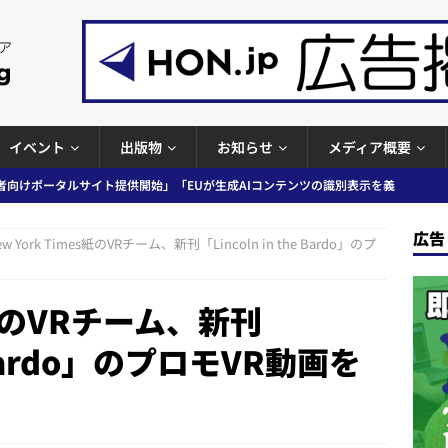
イベント
出版物
お知らせ
メディア概要
者向けポータルサイト提供開始」「EUが生成AIコンテンツの識別表示を義
＆コラム #726（2026年7月26日～8月1日）
週刊出版ニュースま
広告
ew York Times紙のVRチーム、新刊「Lincoln in the Bardo」のプ
コンテンツの識別表示を義務化など 日刊出版ニュースまとめ 2026.08.02
es紙のVRチーム、新刊
he Bardo」のプロモVR動画を
ラミング教育にAI活用方針など 日刊出版ニュースまとめ 2026.08.01
News Blogに拡張検索生成（RAG）で回答を返すチャットボットを設置など