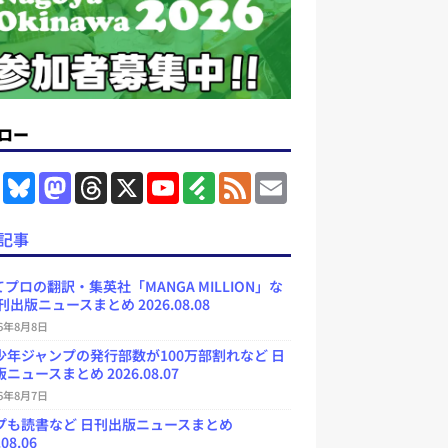
ロー
F
B
M
T
X
Y
F
F
E
a
l
a
h
o
e
e
m
c
u
s
r
u
e
e
a
e
e
t
e
T
d
d
i
記事
b
s
o
a
u
l
l
o
k
d
d
b
y
o
y
o
s
e
プロの翻訳・集英社「MANGA MILLION」な
k
n
C
刊出版ニュースまとめ 2026.08.08
h
a
26年8月8日
n
少年ジャンプの発行部数が100万部割れなど 日
n
e
ニュースまとめ 2026.08.07
l
26年8月7日
プも読書など 日刊出版ニュースまとめ
.08.06