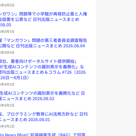
26年8月6日
ンガワン」問題等で小学館が再発防止案と人権
会設置を公表など 日刊出版ニュースまとめ
.08.05
26年8月5日
館「マンガワン」問題の第三者委員会調査報告
開など 日刊出版ニュースまとめ 2026.08.04
26年8月4日
談社、著者向けポータルサイト提供開始」
Uが生成AIコンテンツの識別表示を義務化」な
週刊出版ニュースまとめ＆コラム #726（2026
26日～8月1日）
26年8月3日
が生成AIコンテンツの識別表示を義務化など 日
ニュースまとめ 2026.08.02
26年8月2日
省、プログラミング教育にAI活用方針など 日刊
ュースまとめ 2026.08.01
26年8月1日
.jp News Blogに拡張検索生成（RAG）で回答