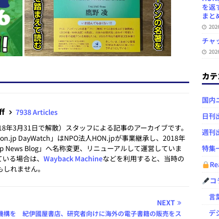
を返
まとめ 
20
チャ
20
カテ
国内
ff
7938 Articles
日刊
2018年3月31日で解散）スタッフによる記事のアーカイブです。
週刊
.jp DayWatch」はNPO法人HON.jpが事業継承し、2018年
.jp News Blog」へ名称変更、リニューアルして運営していま
特集
ている場合は、
Wayback Machine
などを利用すると、当時の
Re
もしれません。
コ
言葉
NEXT
デジ
機構を
紀伊國屋書店、研究者向けに海外の電子書籍の販売をス