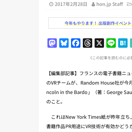
日刊出版ニュースまとめ 2026.07
2017年2月28日
hon.jp Staff
[ 2026年7月30日 ]
チャットボ
今年もやります！ 出版創作イベント「N
[ 2026年8月8日 ]
すべてプロの翻
2026.08.08
日刊出版ニュー
M
Bl
F
T
X
Li
[ 2026年8月7日 ]
週刊少年ジャン
a
u
a
h
n
日刊出版ニュースまとめ
《この記事を読むのに必要
st
e
c
re
e
[ 2026年8月6日 ]
ラップも読書な
o
s
e
a
【編集部記事】フランスの電子書籍ニュースサイ
[ 2026年8月5日 ]
「マンガワン
d
k
b
d
のVRチームが、Random House社
ースまとめ 2026.08.05
日刊
o
y
o
s
ncoln in the Bardo」（著：Geor
[ 2026年8月4日 ]
小学館「マン
n
o
のこと。
め 2026.08.04
日刊出版ニュ
k
これはNew York Times紙が昨
書籍作品PR用途にVR技術が有効かどう