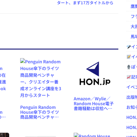
タート、まず17万タイトルから
鷹野凌の
フラ
大原
馬場
イ
イ
ぽっ
記
イベ
出版
Amazon／Wylie／
Random House電子
Penguin Random
お知
書籍騒動は収拾へ、
m
House傘下のライツ
WylieとRandom
の在
商品開発ベンチャ
HON
Houseが一旦和解
推進
ー、クリエイター養
ook
成オンライン講座を3
HON.
月からスタート