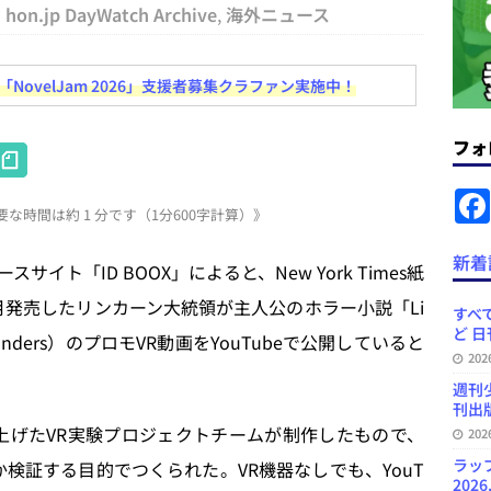
.31
日刊出版ニュースまとめ
hon.jp DayWatch Archive
,
海外ニュース
ット（ベータ版）を公開しました
お知らせ
ovelJam 2026」支援者募集クラファン実施中！
訳・集英社「MANGA MILLION」など 日刊出版ニュースまとめ
スまとめ
フォ
H
プの発行部数が100万部割れなど 日刊出版ニュースまとめ 2026.08.07
at
な時間は約 1 分です（1分600字計算）》
e
ど 日刊出版ニュースまとめ 2026.08.06
日刊出版ニュースまとめ
n
新着
ト「ID BOOX」によると、New York Times紙
」問題等で小学館が再発防止案と人権委員会設置を公表など 日刊出版ニュ
a
が今月発売したリンカーン大統領が主人公のホラー小説「Li
出版ニュースまとめ
すべて
ど 日
ge Saunders）のプロモVR動画をYouTubeで公開していると
ガワン」問題の第三者委員会調査報告書を公開など 日刊出版ニュースまと
20
ースまとめ
週刊
刊出版
年立ち上げたVR実験プロジェクトチームが制作したもので、
20
ラッ
か検証する目的でつくられた。VR機器なしでも、YouT
2026