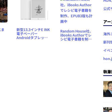
HON
公式
アー
スま
新型13.3インチE INK
Random House社、
電子ペーパー
海外
iBooks Authorでレ
Androidタブレット
シピ電子書籍を制
「Boox Max3」国内
新刊
作、EPUB3版も計画
販売開始
中
イベ
hon.
執筆