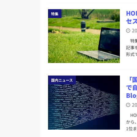
HO
特集
セス
2
特集
記事
形式
「
国内ニュース
で自
Bl
2
HON
から
1位