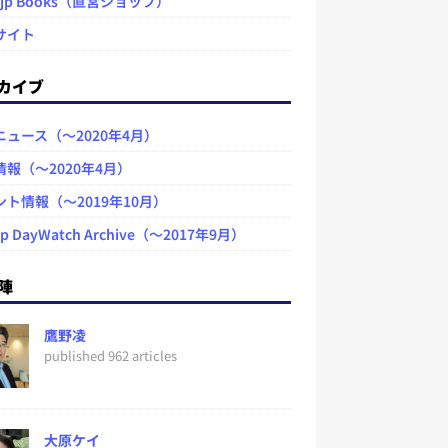
.jp Books（直営ショップ）
サイト
カイブ
ニュース（～2020年4月）
情報（～2020年4月）
ント情報（～2019年10月）
jp DayWatch Archive（～2017年9月）
陣
鷹野凌
published 962 articles
大原ケイ