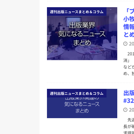
「
週刊出版ニュースまとめ＆コラム
小
情
とめ
2
20
消」
など
め、
出
週刊出版ニュースまとめ＆コラム
#3
2
先週
長が確
求提