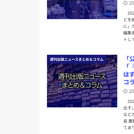
日刊出版ニュースまとめ
2
[ 2026年8月1日 ]
文科省、プログ
20
どを
日刊出版ニュースまとめ
に」
[ 2026年7月31日 ]
HON.jp 
編集
トして
日刊出版ニュースまとめ 2026.07
[ 2026年7月30日 ]
チャットボ
「
週刊出版ニュースまとめ＆コラム
[ 2026年7月30日 ]
ChatGPT
「
は
刊出版ニュースまとめ
コラ
[ 2026年7月29日 ]
講談社、著
2
とめ 2026.07.29
日刊出版ニ
20
[ 2026年8月6日 ]
ラップも読書な
出す
など
長 
てあ