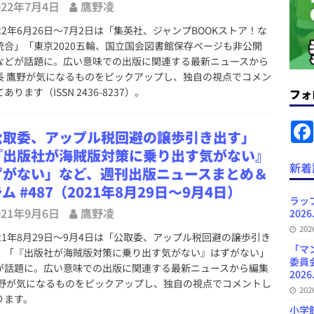
022年7月4日
鷹野凌
ラミング教育にAI活用方針など 日刊出版ニュースまとめ 2026.08.01
22年6月26日～7月2日は「集英社、ジャンプBOOKストア！な
統合」「東京2020五輪、国立国会図書館保存ページも非公開
などが話題に。広い意味での出版に関連する最新ニュースから
News Blogに拡張検索生成（RAG）で回答を返すチャットボットを設置など
長 鷹野が気になるものをピックアップし、独自の視点でコメン
あります（ISSN 2436-8237）。
フォ
.31
日刊出版ニュースまとめ
ット（ベータ版）を公開しました
お知らせ
公取委、アップル税回避の譲歩引き出す」
が文体模写を拒否するようになど 日刊出版ニュースまとめ 2026.07.30
日
『出版社が海賊版対策に乗り出す気がない』
新着
ずがない」など、週刊出版ニュースまとめ＆
ム #487（2021年8月29日～9月4日）
者向けポータルサイト・プラスコネクト提供開始など 日刊出版ニュースま
ラッ
021年9月6日
鷹野凌
2026
ュースまとめ
20
21年8月29日～9月4日は「公取委、アップル税回避の譲歩引き
ど 日刊出版ニュースまとめ 2026.08.06
日刊出版ニュースまとめ
「マ
」「『出版社が海賊版対策に乗り出す気がない』はずがない」
委員
が話題に。広い意味での出版に関連する最新ニュースから編集
2026
鷹野が気になるものをピックアップし、独自の視点でコメントし
20
ります。
小学