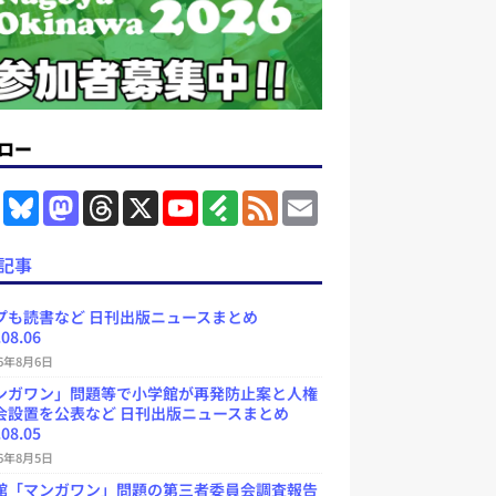
ロー
F
B
M
T
X
Y
F
F
E
a
l
a
h
o
e
e
m
c
u
s
r
u
e
e
a
e
e
t
e
T
d
d
i
記事
b
s
o
a
u
l
l
o
k
d
d
b
y
o
y
o
s
e
プも読書など 日刊出版ニュースまとめ
k
n
C
.08.06
h
a
26年8月6日
n
ンガワン」問題等で小学館が再発防止案と人権
n
e
会設置を公表など 日刊出版ニュースまとめ
l
.08.05
26年8月5日
館「マンガワン」問題の第三者委員会調査報告