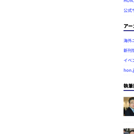
HON
公式
アー
海外
新刊
イベ
hon.
執筆