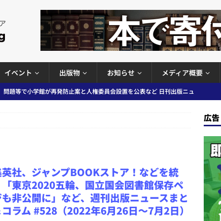
イベント
出版物
お知らせ
メディア概要
」問題等で小学館が再発防止案と人権委員会設置を公表など 日刊出版ニュ
出版ニュースまとめ
広告
ガワン」問題の第三者委員会調査報告書を公開など 日刊出版ニュースまと
ースまとめ
者向けポータルサイト提供開始」「EUが生成AIコンテンツの識別表示を義
集英社、ジャンプBOOKストア！などを統
＆コラム #726（2026年7月26日～8月1日）
週刊出版ニュースま
」「東京2020五輪、国立国会図書館保存ペ
ジも非公開に」など、週刊出版ニュースまと
コンテンツの識別表示を義務化など 日刊出版ニュースまとめ 2026.08.02
コラム #528（2022年6月26日～7月2日）