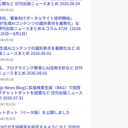
開など 日刊出版ニュースまとめ 2026.08.04
26年8月4日
談社、著者向けポータルサイト提供開始」
Uが生成AIコンテンツの識別表示を義務化」な
週刊出版ニュースまとめ＆コラム #726（2026
26日～8月1日）
26年8月3日
が生成AIコンテンツの識別表示を義務化など 日
ニュースまとめ 2026.08.02
26年8月2日
省、プログラミング教育にAI活用方針など 日刊
ュースまとめ 2026.08.01
26年8月1日
.jp News Blogに拡張検索生成（RAG）で回答
すチャットボットを設置など 日刊出版ニュース
2026.07.31
26年7月31日
ットボット（ベータ版）を公開しました
26年7月30日
atGPTが文体模写を拒否するようになど 日刊出