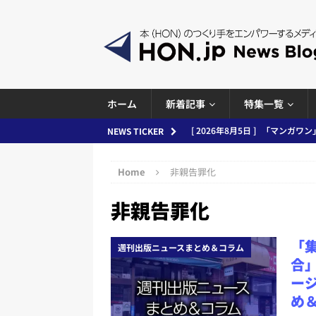
ホーム
新着記事
特集一覧
[ 2026年8月5日 ]
「マンガワン
NEWS TICKER
ースまとめ 2026.08.05
日刊
Home
非親告罪化
[ 2026年8月4日 ]
小学館「マン
め 2026.08.04
日刊出版ニュ
非親告罪化
[ 2026年8月3日 ]
「講談社、著
「
務化」など、週刊出版ニュースまとめ
週刊出版ニュースまとめ＆コラム
合
とめ＆コラム
ー
[ 2026年8月2日 ]
EUが生成AI
め＆