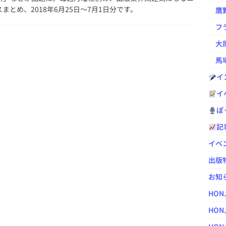
まとめ、2018年6月25日～7月1日分です。
鷹野凌の
フラ
大原
馬場
イ
イ
ぽっ
記
イベ
出版
お知
HON
HON.