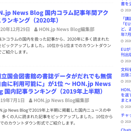
書を公
20
N.jp News Blog 国内コラム記事年間アク
「講
ランキング（2020年）
「E
020年12月29日
HON.jp News Blog編集部
ど、
年7月
≫コラムの国内を扱った記事から、2020年に多く読まれた
20
をピックアップしました。10位から1位までのカウントダウン
EU
でご紹介します。
刊出版
20
文科
国立国会図書館の書誌データがだれでも無償
出版ニ
20
由に利用可能に」が1位 ～ HON.jp News
HON
og 国内記事ランキング（2019年上半期）
を返
019年7月1日
HON.jp News Blog編集部
まとめ 
20
.jp News Blogで2019年上半期に掲載した国内ニュースの中
チャ
、多くの人に読まれた記事をピックアップしました。10位から
20
までのカウントダウン形式でご紹介します。
Ch