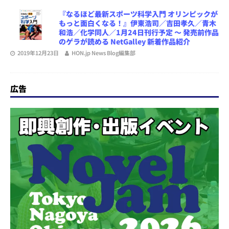
『なるほど最新スポーツ科学入門 オリンピックが
もっと面白くなる！』伊東浩司／吉田孝久／青木
和浩／化学同人／1月24日刊行予定 ～ 発売前作品
のゲラが読める NetGalley 新着作品紹介
2019年12月23日
HON.jp News Blog編集部
広告