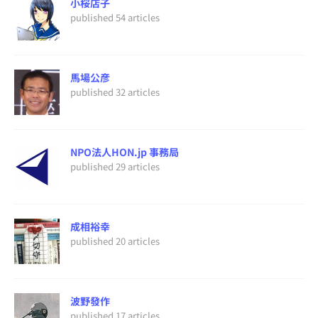
小桜店子
published 54 articles
馬場公彦
published 32 articles
NPO法人HON.jp 事務局
published 29 articles
成相裕幸
published 20 articles
波野發作
published 17 articles