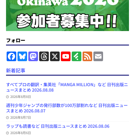
フォロー
F
B
M
T
X
Y
F
F
E
a
l
a
h
o
e
e
m
c
u
s
r
u
e
e
a
e
e
t
e
T
d
d
i
新着記事
b
s
o
a
u
l
l
o
k
d
d
b
y
o
y
o
s
e
すべてプロの翻訳・集英社「MANGA MILLION」など 日刊出版ニ
k
n
C
ュースまとめ 2026.08.08
h
2026年8月8日
a
n
週刊少年ジャンプの発行部数が100万部割れなど 日刊出版ニュー
n
スまとめ 2026.08.07
e
l
2026年8月7日
ラップも読書など 日刊出版ニュースまとめ 2026.08.06
2026年8月6日