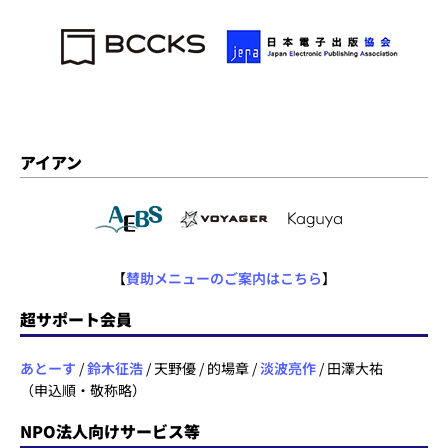
アイアン
【
賛助メニューのご案内はこちら
】
超サポート会員
あとーす
/
鈴木征浩
/ 天野優 / 的場章 /
淡波亮作
/ 田澤大祐
（申込順・敬称略）
NPO法人向けサービス等