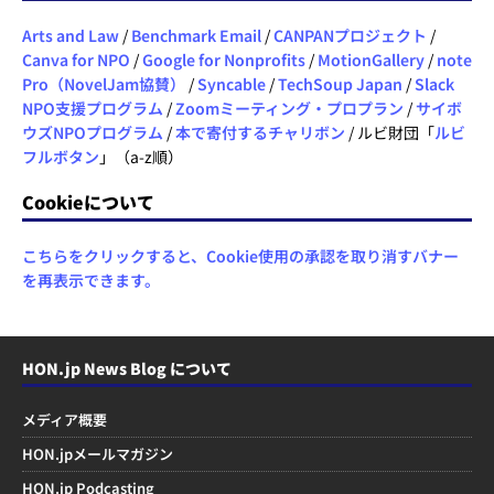
Arts and Law
/
Benchmark Email
/
CANPANプロジェクト
/
Canva for NPO
/
Google for Nonprofits
/
MotionGallery
/
note
Pro（NovelJam協賛）
/
Syncable
/
TechSoup Japan
/
Slack
NPO支援プログラム
/
Zoomミーティング・プロプラン
/
サイボ
ウズNPOプログラム
/
本で寄付するチャリボン
/ ルビ財団「
ルビ
フルボタン
」（a-z順）
Cookieについて
こちらをクリックすると、Cookie使用の承認を取り消すバナー
を再表示できます。
HON.jp News Blog について
メディア概要
HON.jpメールマガジン
HON.jp Podcasting