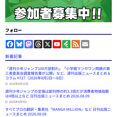
フォロー
F
B
M
T
X
Y
F
F
E
a
l
a
h
o
e
e
m
c
u
s
r
u
e
e
a
e
e
t
e
T
d
d
i
新着記事
b
s
o
a
u
l
l
o
k
d
d
b
y
o
y
o
s
e
「週刊少年ジャンプ100万部割れ」「小学館マンガワン問題の第
k
n
C
三者委員会調査報告書が公開」など、週刊出版ニュースまとめ＆
h
コラム #727（2026年8月2日～8日）
a
n
2026年8月10日
n
週刊少年ジャンプの定価は創刊時の約3.3倍だが消費者物価指数
e
は4倍以上など 日刊出版ニュースまとめ 2026.08.09
l
2026年8月9日
すべてプロの翻訳・集英社「MANGA MILLION」など 日刊出版ニ
ュースまとめ 2026.08.08