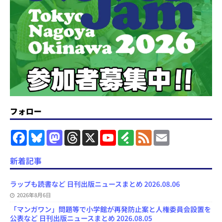
フォロー
F
B
M
T
X
Y
F
F
E
a
l
a
h
o
e
e
m
c
u
s
r
u
e
e
a
e
e
t
e
T
d
d
i
新着記事
b
s
o
a
u
l
l
o
k
d
d
b
y
o
y
o
s
e
ラップも読書など 日刊出版ニュースまとめ 2026.08.06
k
n
C
2026年8月6日
h
a
「マンガワン」問題等で小学館が再発防止案と人権委員会設置を
n
公表など 日刊出版ニュースまとめ 2026.08.05
n