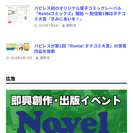
パピレス初のオリジナル電子コミックレーベル
「Rentaコミックス」開始 ～ 配信第1弾はタテコ
ミ大賞『きみにあいを！』
2018年7月6日
鷹野凌
パピレスが第1回「Renta! タテコミ大賞」の受賞
作品を発表
2018年4月10日
鷹野凌
広告