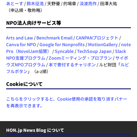
あとーす
/
鈴木征浩
/ 天野優 / 的場章 /
淡波亮作
/ 田澤大祐
（申込順・敬称略）
NPO法人向けサービス等
Arts and Law
/
Benchmark Email
/
CANPANプロジェクト
/
Canva for NPO
/
Google for Nonprofits
/
MotionGallery
/
note
Pro（NovelJam協賛）
/
Syncable
/
TechSoup Japan
/
Slack
NPO支援プログラム
/
Zoomミーティング・プロプラン
/
サイボ
ウズNPOプログラム
/
本で寄付するチャリボン
/ ルビ財団「
ルビ
フルボタン
」（a-z順）
Cookieについて
こちらをクリックすると、Cookie使用の承認を取り消すバナー
を再表示できます。
HON.jp News Blog について