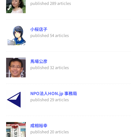
published 289 articles
小桜店子
published 54 articles
馬場公彦
published 32 articles
NPO法人HON.jp 事務局
published 29 articles
成相裕幸
published 20 articles