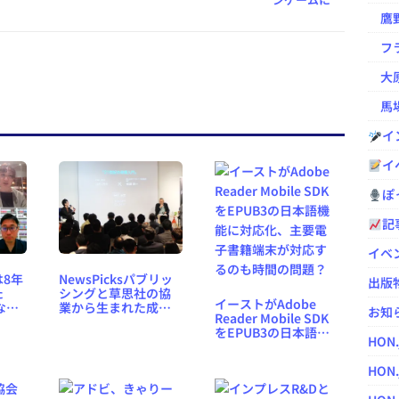
鷹野凌の
フラ
大原
馬場
イ
イ
ぽっ
記
イベ
8年
NewsPicksパブリッ
出版
た
シングと草思社の協
イーストがAdobe
なろ
業から生まれた成果
お知
Reader Mobile SDK
」
～ 伝統的出版社と新
をEPUB3の日本語機
に聞
興出版社が手を組ん
HON
能に対応化、主要電
4レ
だ理由
子書籍端末が対応す
HON.
るのも時間の問題？