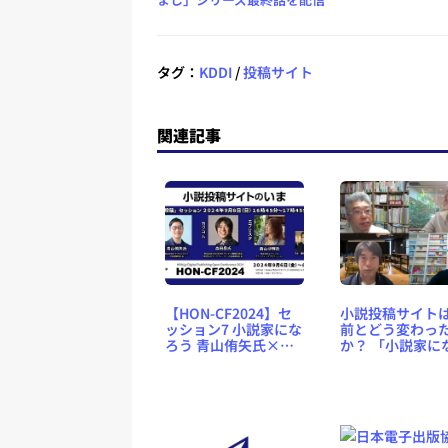
タグ：
KDDI
/
投稿サイト
関連記事
【HON-CF2024】セ
小説投稿サイトは
ッション7 小説家にな
前とどう変わっ
ろう 青山侑矢氏×カ
か？ 「小説家に
クヨム 森田岳氏×エ
う」「カクヨム
ブリスタ 西山沙輝氏
「エブリスタ」
×鷹野凌「小説投稿
く【HON-CF202
サイトのいま」〈オ
ポート】
ンライン／2024年9月
8日（日）16時45分か