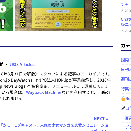
チャ
20
Ch
版ニュ
20
カテ
国内
ff
7938 Articles
日刊
2018年3月31日で解散）スタッフによる記事のアーカイブです。
週刊
.jp DayWatch」はNPO法人HON.jpが事業継承し、2018年
.jp News Blog」へ名称変更、リニューアルして運営していま
特集
ている場合は、
Wayback Machine
などを利用すると、当時の
もしれません。
Re
コ
言葉
NEXT
「かし
モブキャスト、人気の少女マンガを恋愛シミュレーショ
デジ
ンゲームに