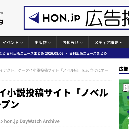
イベント
出版物
お知らせ
メディア概要
ど 日刊出版ニュースまとめ 2026.08.06
日刊出版ニュースまとめ
」問題等で小学館が再発防止案と人権委員会設置を公表など 日刊出版ニュ
出版ニュースまとめ
広告
イアクト、ケータイ小説投稿サイト「ノベル組」をau向けにオー
ガワン」問題の第三者委員会調査報告書を公開など 日刊出版ニュースまと
ースまとめ
イ小説投稿サイト「ノベル
者向けポータルサイト提供開始」「EUが生成AIコンテンツの識別表示を義
ープン
＆コラム #726（2026年7月26日～8月1日）
週刊出版ニュースま
hon.jp DayWatch Archive
コンテンツの識別表示を義務化など 日刊出版ニュースまとめ 2026.08.02