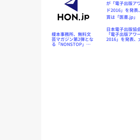
ら〉
日本電子出版協
「電子出版アワ
榎本事務所、無料文
2016」を発表、
芸マガジン第2弾とな
は「医書.jp」
る「NONSTOP」を
刊行開始、PDF形式
で公開