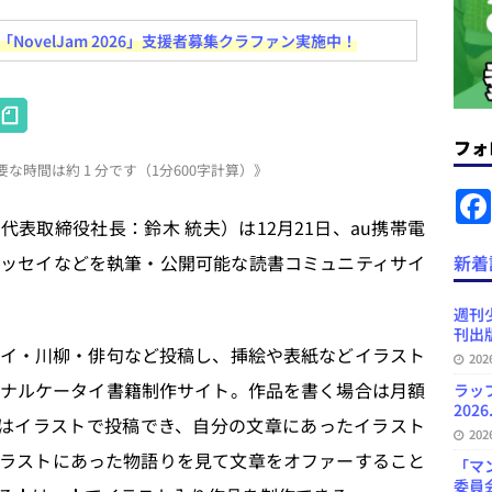
ovelJam 2026」支援者募集クラファン実施中！
ラミング教育にAI活用方針など 日刊出版ニュースまとめ 2026.08.01
H
News Blogに拡張検索生成（RAG）で回答を返すチャットボットを設置など
at
フォ
.31
日刊出版ニュースまとめ
な時間は約 1 分です（1分600字計算）》
e
ット（ベータ版）を公開しました
お知らせ
n
表取締役社長：鈴木 統夫）は12月21日、au携帯電
が文体模写を拒否するようになど 日刊出版ニュースまとめ 2026.07.30
日
a
ッセイなどを執筆・公開可能な読書コミュニティサイ
新着
プの発行部数が100万部割れなど 日刊出版ニュースまとめ 2026.08.07
週刊
刊出版
イ・川柳・俳句など投稿し、挿絵や表紙などイラスト
20
ナルケータイ書籍制作サイト。作品を書く場合は月額
ラッ
2026
トはイラストで投稿でき、自分の文章にあったイラスト
20
ラストにあった物語りを見て文章をオファーすること
「マ
委員