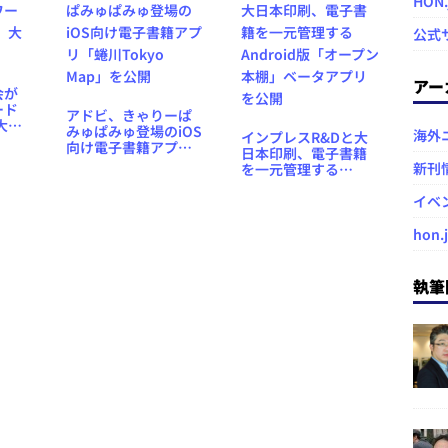
HON
公式
アー
会が
ード
アドビ、きゃりーぱ
大賞
みゅぱみゅ登場のiOS
海外
インプレスR&Dと大
向け電子書籍アプリ
日本印刷、電子書籍
「蜷川Tokyo Map」
新刊
を一元管理する
を公開
Android版「オープ
ン本棚」ベータアプ
イベ
リを公開
hon.
執筆