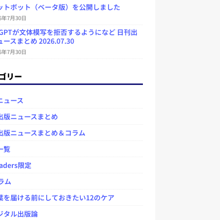
ットボット（ベータ版）を公開しました
26年7月30日
atGPTが文体模写を拒否するようになど 日刊出
ースまとめ 2026.07.30
26年7月30日
ゴリー
ニュース
出版ニュースまとめ
出版ニュースまとめ＆コラム
一覧
aders限定
ラム
を届ける前にしておきたい12のケア
タル出版論