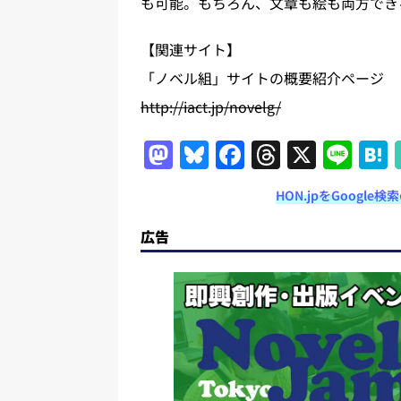
も可能。もちろん、文章も絵も両方でき
【関連サイト】
「ノベル組」サイトの概要紹介ページ
http://iact.jp/novelg/
M
Bl
F
T
X
Li
a
u
a
h
n
HON.jpをGoogl
st
e
c
re
e
o
s
e
a
広告
d
k
b
d
o
y
o
s
n
o
k