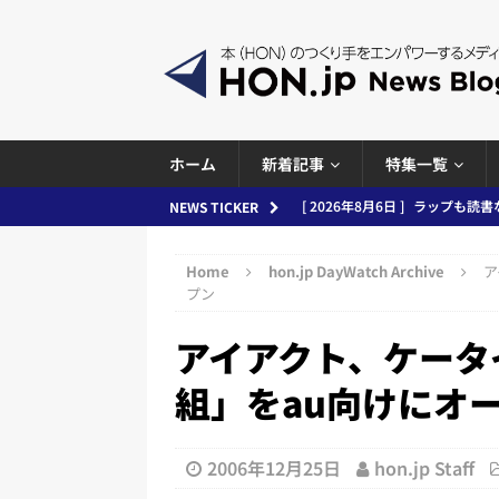
ホーム
新着記事
特集一覧
[ 2026年8月6日 ]
ラップも読書な
NEWS TICKER
[ 2026年8月5日 ]
「マンガワン
ースまとめ 2026.08.05
日刊
Home
hon.jp DayWatch Archive
ア
[ 2026年8月4日 ]
小学館「マン
プン
め 2026.08.04
日刊出版ニュ
アイアクト、ケータ
[ 2026年8月3日 ]
「講談社、著
組」をau向けにオ
務化」など、週刊出版ニュースまとめ
とめ＆コラム
2006年12月25日
hon.jp Staff
[ 2026年8月2日 ]
EUが生成AI