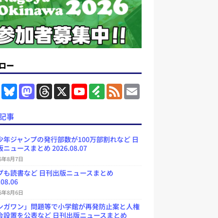
ロー
F
B
M
T
X
Y
F
F
E
a
l
a
h
o
e
e
m
c
u
s
r
u
e
e
a
e
e
t
e
T
d
d
i
記事
b
s
o
a
u
l
l
o
k
d
d
b
y
o
y
o
s
e
少年ジャンプの発行部数が100万部割れなど 日
k
n
C
ニュースまとめ 2026.08.07
h
a
26年8月7日
n
プも読書など 日刊出版ニュースまとめ
n
e
.08.06
l
26年8月6日
ンガワン」問題等で小学館が再発防止案と人権
会設置を公表など 日刊出版ニュースまとめ