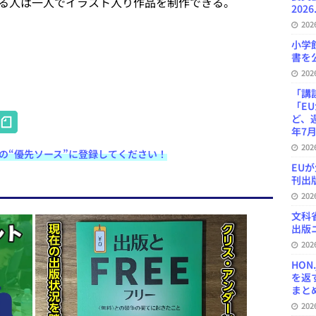
る人は一人でイラスト入り作品を制作できる。
2026
20
小学
書を公
20
「講
「E
H
ど、
年7月
at
20
e検索の“優先ソース”に登録してください！
e
EU
刊出版
n
20
a
文科
出版ニ
20
HON
を返
まとめ 
20