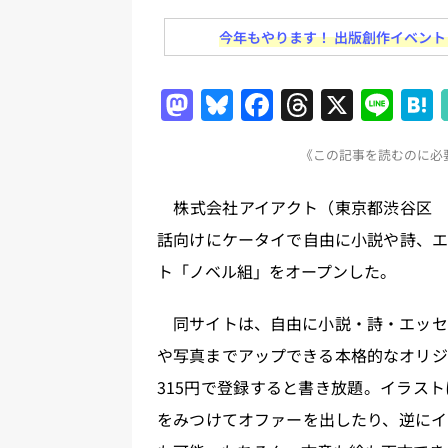
日刊出版ニュースまとめ
今年もやります！ 出版創作イベント「N
[ 2026年8月1日 ]
文科省、プログ
日刊出版ニュースまとめ
M
Bl
F
T
X
Li
[ 2026年7月31日 ]
HON.jp 
a
u
a
h
n
日刊出版ニュースまとめ 2026.07
《この記事を読むのに必要
st
e
c
re
e
[ 2026年7月30日 ]
チャットボ
o
s
e
a
株式会社アイアクト（東京都渋谷区 代
[ 2026年7月30日 ]
ChatGPT
d
k
b
d
話向けにケータイで自由に小説や詩、エ
刊出版ニュースまとめ
o
y
o
s
ト「ノベル組」をオープンした。
[ 2026年8月7日 ]
週刊少年ジャン
n
o
k
日刊出版ニュースまとめ
同サイトは、自由に小説・詩・エッセ
や写真までアップできる本格的なオリジ
315円で登録すると書き放題。イラス
をみつけてオファーを出したり、逆にイ