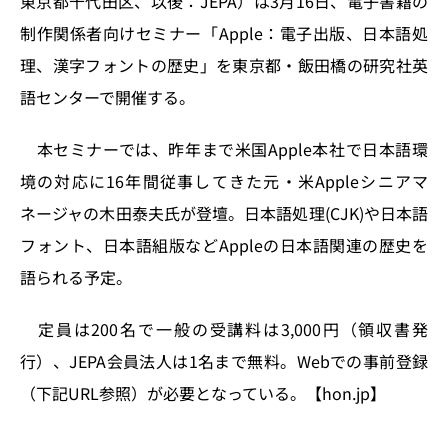
東京都千代田区、以後：JEPA）は3月16日、電子書籍の
o
y
o
s
制作関係者向けセミナー「Apple：電子出版、日本語処
n
o
理、漢字フォントの歴史」を東京都・飯田橋の研究社英
k
語センターで開催する。
本セミナーでは、昨年まで米国Apple本社で日本語環
境の対応に16年間従事してきた元・米Appleシニアマ
ネージャの木田泰夫氏が登壇。日本語処理(CJK)や日本語
フォント、日本語組版などAppleの日本語関連の歴史を
語られる予定。
定員は200名で一般の受講料は3,000円（領収書発
行）、JEPA会員法人は1名まで無料。Webでの事前登録
（下記URL参照）が必要となっている。【hon.jp】