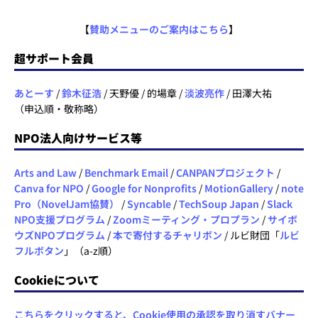
【
賛助メニューのご案内はこちら
】
超サポート会員
あとーす
/
鈴木征浩
/ 天野優 / 的場章 /
淡波亮作
/ 田澤大祐
（申込順・敬称略）
NPO法人向けサービス等
Arts and Law
/
Benchmark Email
/
CANPANプロジェクト
/
Canva for NPO
/
Google for Nonprofits
/
MotionGallery
/
note
Pro（NovelJam協賛）
/
Syncable
/
TechSoup Japan
/
Slack
NPO支援プログラム
/
Zoomミーティング・プロプラン
/
サイボ
ウズNPOプログラム
/
本で寄付するチャリボン
/ ルビ財団「
ルビ
フルボタン
」（a-z順）
Cookieについて
こちらをクリックすると、Cookie使用の承認を取り消すバナー