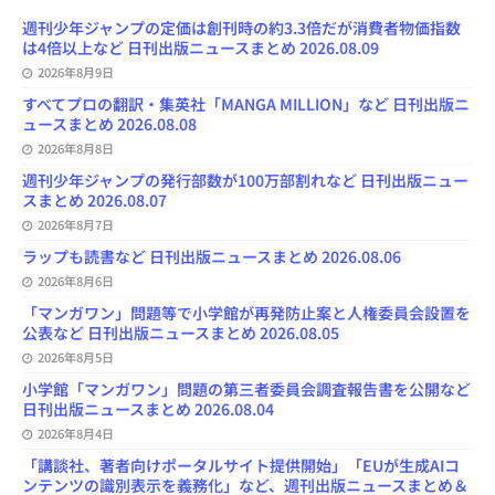
o
k
d
d
b
y
o
y
o
s
e
週刊少年ジャンプの定価は創刊時の約3.3倍だが消費者物価指数
k
n
C
は4倍以上など 日刊出版ニュースまとめ 2026.08.09
h
2026年8月9日
a
n
すべてプロの翻訳・集英社「MANGA MILLION」など 日刊出版ニ
n
ュースまとめ 2026.08.08
e
l
2026年8月8日
週刊少年ジャンプの発行部数が100万部割れなど 日刊出版ニュー
スまとめ 2026.08.07
2026年8月7日
ラップも読書など 日刊出版ニュースまとめ 2026.08.06
2026年8月6日
「マンガワン」問題等で小学館が再発防止案と人権委員会設置を
公表など 日刊出版ニュースまとめ 2026.08.05
2026年8月5日
小学館「マンガワン」問題の第三者委員会調査報告書を公開など
日刊出版ニュースまとめ 2026.08.04
2026年8月4日
「講談社、著者向けポータルサイト提供開始」「EUが生成AIコ
ンテンツの識別表示を義務化」など、週刊出版ニュースまとめ＆