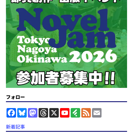
フォロー
F
B
M
T
X
Y
F
F
E
a
l
a
h
o
e
e
m
c
u
s
r
u
e
e
a
e
e
t
e
T
d
d
i
新着記事
b
s
o
a
u
l
l