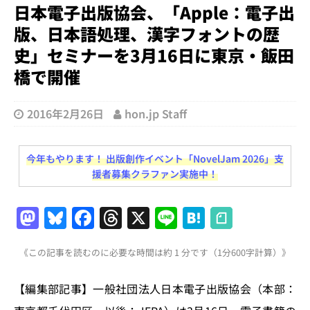
日本電子出版協会、「Apple：電子出
版、日本語処理、漢字フォントの歴
史」セミナーを3月16日に東京・飯田
橋で開催
2016年2月26日
hon.jp Staff
今年もやります！ 出版創作イベント「NovelJam 2026」支
援者募集クラファン実施中！
M
Bl
F
T
X
Li
H
a
u
a
h
n
at
《この記事を読むのに必要な時間は約 1 分です（1分600字計算）》
st
e
c
re
e
e
o
s
e
a
n
【編集部記事】一般社団法人日本電子出版協会（本部：
d
k
b
d
a