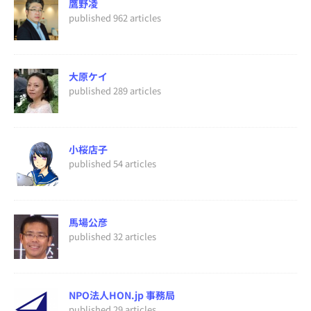
鷹野凌
published 962 articles
大原ケイ
published 289 articles
小桜店子
published 54 articles
馬場公彦
published 32 articles
NPO法人HON.jp 事務局
published 29 articles