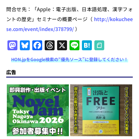
問合せ先：「Apple：電子出版、日本語処理、漢字フォ
ントの歴史」セミナーの概要ページ（
http://kokuchee
se.com/event/index/378799/
）
M
Bl
F
T
X
Li
H
a
u
a
h
n
at
HON.jpをGoogle検索の“優先ソース”に登録してください！
st
e
c
re
e
e
o
s
e
a
n
広告
d
k
b
d
a
o
y
o
s
n
o
k