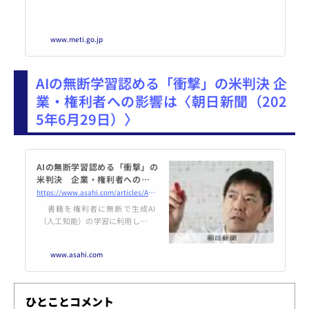
www.meti.go.jp
AIの無断学習認める「衝撃」の米判決 企
業・権利者への影響は〈朝日新聞（202
5年6月29日）〉
AIの無断学習認める「衝撃」の
米判決 企業・権利者への影響
は：朝日新聞
https://www.asahi.com/articles/AST6V3F9FT6VSFVU0FZM.html
書籍を権利者に無断で生成AI
（人工知能）の学習に利用したこ
とは「著作権侵害には当たらな
い」。そんな判決が今月、米国で
www.asahi.com
相次いだ。今後のAI開発や、創作
にどんな影響をもたらすのか。日
米の著作権法に詳しい…
ひとことコメント