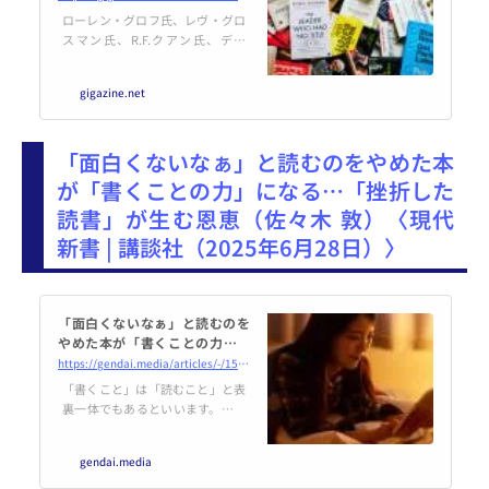
開書簡を送付
ローレン・グロフ氏、レヴ・グロ
スマン氏、R.F.クアン氏、デニ
ス・ルヘイン氏などからなる70人
の作家が、書籍出版社に対してAI
gigazine.net
の使用を制限することを求める公
開書簡を発表しました。
「面白くないなぁ」と読むのをやめた本
が「書くことの力」になる…「挫折した
読書」が生む恩恵（佐々木 敦）〈現代
新書 | 講談社（2025年6月28日）〉
「面白くないなぁ」と読むのを
やめた本が「書くことの力」に
なる…「挫折した読書」が生む
https://gendai.media/articles/-/154041
恩恵
「書くこと」は「読むこと」と表
裏一体でもあるといいます。今回
は、「読者」としての自分が「書
く力」を強化してくれることにつ
gendai.media
いて述べていきます。37年間、書
くことで生きてきたーー批評家の