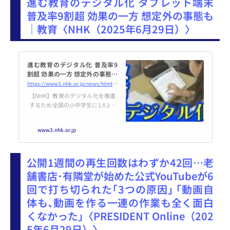
進む教育のデジタル化 タブレット端末
普及率9割超 効果の一方 想定外の事態も
｜教育〈NHK（2025年6月29日）〉
進む教育のデジタル化 普及率9
割超 効果の一方 想定外の事態も
| NHK
https://www3.nhk.or.jp/news/html/20250629/k10014847471000.html
【NHK】教育のデジタル化を推進
するため全国の小中学生に1人1台
のタブレット端末を配布する国の
構想。コロナ禍をきっかけに本格
www3.nhk.or.jp
化し、…
公開1週間の再生回数はわずか42回…老
舗書店･有隣堂が始めた公式YouTubeが6
回で打ち切られた｢3つの原因｣ ｢動画自
体も､動画を作る一連の作業も全く面白
くなかった｣〈PRESIDENT Online（202
5年6月29日）〉