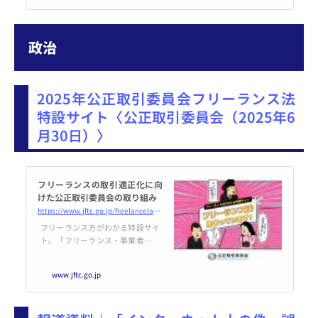
のニュースを、ビジネス系を中心
に、短時間でチェックしていただ
けるようにまとめています。 雀魂
政治
ID：114268750（雀傑★3です。
囲みましょう） ――― 韓国クラ
フトン、日本のＡＤＫを5億1600
万ドルで買収へ 韓国クラフトン、
2025年公正取引委員会フリーランス法
日本のＡＤＫを5億1600万ドルで
買収へ韓国のゲ...
特設サイト〈公正取引委員会（2025年6
月30日）〉
フリーランスの取引適正化に向
けた公正取引委員会の取り組み
https://www.jftc.go.jp/freelancelaw_2025/index.html
フリーランス方がわかる特設サイ
ト。「フリーランス・事業者間取
引適正化等法」が始まっていま
す。
www.jftc.go.jp