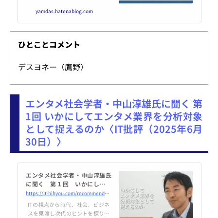
きないかを指定することを可能と
yamdas.hatenablog.com
するフレームワークである CC Sig
nals を発表している。ワタシもひ
と月ほど前に「AI時代の相互主義
とクリエイティブ・コモンズにつ
ひとことコメント
いて」というエントリを書いてい
るが、これは Creative Commons
デスヨネー（鷹野）
による AI 時代への対策というか、
「相互主義」を目指した実装と言
える。なので、狙いは理解できる
のだ...
エンタメ社会学者・中山淳雄氏に聞く 第
1回 いかにしてエンタメ業界を分析対象
として捉えるのか〈IT批評（2025年6月
30日）〉
エンタメ社会学者・中山淳雄氏
に聞く 第１回 いかにしてエ
ンタメ業界を分析対象として捉
https://it-hihyou.com/recommended/49112/
えるのか
ITの視点から時代、社会、ビジネ
スを見渡し次代のヒントを探りま