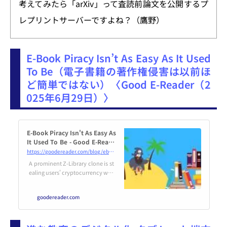
考えてみたら「arXiv」って査読前論文を公開するプ
レプリントサーバーですよね？（鷹野）
E-Book Piracy Isn’t As Easy As It Used
To Be（電子書籍の著作権侵害は以前ほ
ど簡単ではない）〈Good E-Reader（2
025年6月29日）〉
E-Book Piracy Isn't As Easy As
It Used To Be - Good E-Reade
r
https://goodereader.com/blog/ebook-and-audiobook-piracy-news/e-book-piracy-isnt-as-easy-as-it-used-to-be
A prominent Z-Library clone is st
ealing users' cryptocurrency wall
ets and other financial informati
on.
goodereader.com