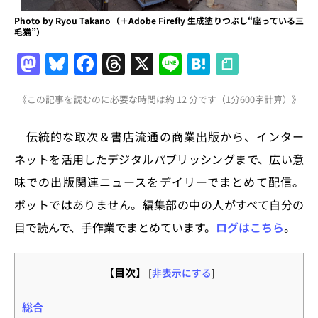
Photo by Ryou Takano（＋Adobe Firefly 生成塗りつぶし“座っている三
毛猫”）
M
Bl
F
T
X
Li
H
a
u
a
h
n
at
《この記事を読むのに必要な時間は約 12 分です（1分600字計算）》
st
e
c
re
e
e
o
s
e
a
n
伝統的な取次＆書店流通の商業出版から、インター
d
k
b
d
a
ネットを活用したデジタルパブリッシングまで、広い意
o
y
o
s
味での出版関連ニュースをデイリーでまとめて配信。
n
o
ボットではありません。編集部の中の人がすべて自分の
k
目で読んで、手作業でまとめています。
ログはこちら
。
【目次】
[
非表示にする
]
総合