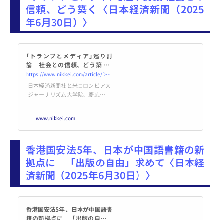
信頼、どう築く〈日本経済新聞（2025
年6月30日）〉
｢トランプとメディア｣巡り討
論 社会との信頼、どう築く -
日本経済新聞
https://www.nikkei.com/article/DGXZQOUD142GD0U5A610C2000000/
日本経済新聞社と米コロンビア大
ジャーナリズム大学院、慶応義塾
大メディア・コミュニケーション
研究所は14日、学生応援プロジェ
www.nikkei.com
クト「トランプとメディア
ジャーナリズムを考える」を慶応
大で開催した。約270人の学生ら
香港国安法5年、日本が中国語書籍の新
が会場に集まり、約3500人がオン
ラインで視聴した。米国で政権か
拠点に 「出版の自由」求めて〈日本経
らの圧力が強まっているほか、
済新聞（2025年6月30日）〉
ソーシャルメディアで偽情報や誤
情報が氾濫するなか、ジャーナリ
ズムのあり方について専門家や記
者らが
香港国安法5年、日本が中国語書
籍の新拠点に 「出版の自由」