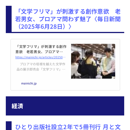
佐々木敦さんが、「書ける自分」
「文学フリマ」が刺激する創作意欲 老
になるための理論と実践を説き明
かす『「書くこと」の哲学 こと
若男女、プロアマ問わず魅了〈毎日新聞
ばの再履修』（講談社現代新
（2025年6月28日）〉
書）。本記事は同書の冒頭「本書
について」より抜粋・編集したも
のです。
「文学フリマ」が刺激する創作
意欲 老若男女、プロアマ問わ
ず魅了 | 毎日新聞
https://mainichi.jp/articles/20250627/k00/00m/040/188000c
プロアマの垣根を越えた文学作
品の展示即売会「文学フリマ」が
人気だ。2002年に東京で始まり、
その後、開催地は全国に拡大。今
mainichi.jp
年5月に開催された「文学フリマ
東京40」で、通算100回目を迎え
た。運営する一般社団法人文学フ
リマ事務局によると、今回の出店
経済
数は2746店・3191ブース、来場
者は1万6000
ひとり出版社設立2年で5冊刊行 月と文