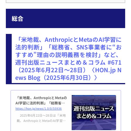
総合
「米地裁、AnthropicとMetaのAI学習に
法的判断」「総務省、SNS事業者に“お
すすめ”理由の説明義務を検討」など、
週刊出版ニュースまとめ＆コラム #671
（2025年6月22日～28日）〈HON.jp N
ews Blog（2025年6月30日）〉
「米地裁、AnthropicとMetaの
AI学習に法的判断」「総務省、S
NS事業者に“おすすめ”理由の説
https://hon.jp/news/1.0/0/55936
明義務を検討」など、週刊出版
2025年6月22日～28日は「米地
ニュースまとめ＆コラム #671
裁、AnthropicとMetaのAI学習に
（2025年6月22日～2...
法的判断」「総務省、SNS事業者