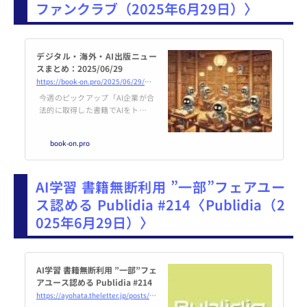
ファンクラブ（2025年6月29日）〉
ぜロマンス小説は「いつまでも幸
せ」なのか です。 BookCon、202
6年にNYCで復活 Book...
デジタル・海外・AI出版ニュー
スまとめ：2025/06/29
https://book-on.pro/2025/06/29/デジタル・海外・ai出版ニュースまとめ：2025-06-29/
今週のピックアップ「AI企業が合
法的に取得した書籍でAIをトレー
ニングするのに著者の許可は必要
ない」という判決が下される購入
book-on.pro
した書籍を学習させるのはフェア
ユース、盗品はだめよという判決
です。まじかよ、なんでこれで騒
AI学習 書籍無断利用 ”一部”フェアユー
がないのか？とヤキモキしま...
ス認める Publidia #214〈Publidia（2
025年6月29日）〉
AI学習 書籍無断利用 ”一部”フェ
アユース認める Publidia #214
https://ayohata.theletter.jp/posts/b4fbc0f0-52f1-11f0-a346-1f2aefd5c029