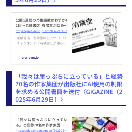
公開1週間の再生回数はわずか4
2回…老舗書店･有隣堂が始めた
公式YouTubeが6回で打ち切ら
https://president.jp/articles/-/97493
れた｢3つの原因｣ ｢動画自体も､
老舗書店・有隣堂の公式YouTube
動画を作る一連の作業も全く面
チャンネルが『有隣堂しか知らな
白くなかった｣
い世界』だ。登録者数は37万人を
超え、企業YouTubeとしては異例
president.jp
の成功と評価されているが、プロ
デューサー兼ディレクターを務め
るハヤシユタカさんによると、企
「我々は崖っぷちに立っている」と総勢
業YouTubeとして最初から順調
だったわけでは決してないという
70名の作家集団が出版社にAI使用の制限
――。
を求める公開書簡を送付〈GIGAZINE（2
025年6月29日）〉
「我々は崖っぷちに立ってい
る」と総勢70名の作家集団が出
版社にAI使用の制限を求める公
https://gigazine.net/news/20250629-against-ai-open-letter-from-writers/