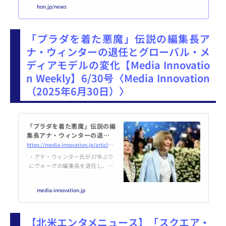
に“おすすめ”理由の説明義務を検
hon.jp/news
討」などが話題に。広い意味での
出版に関連する最新ニュースから
編集長 鷹野が気になるものをピッ
「プラダを着た悪魔」伝説の編集長ア
クアップし、独自の視点でコメン
トしてあります（ISSN 2436-823
ナ・ウィンターの退任とグローバル・メ
7）。お知らせHON.jp Podcastin
ディアモデルの変化【Media Innovatio
g「#37 公共放送とネット配信必
須業務化（2025年6月24日版）」
n Weekly】6/30号〈Media Innovation
を配信しましたhttps://open.spot
（2025年6月30日）〉
ify.com/epis...
「プラダを着た悪魔」伝説の編
集長アナ・ウィンターの退任と
グローバル・メディアモデルの
https://media-innovation.jp/article/2025/06/30/142601.html
変化【Media Innovation Wee
・アナ・ウィンター氏が37年ぶり
kly】6/30号 | Media Innovatio
にヴォーグの編集長を退任し、グ
n / デジタルメディ...
ローバル戦略に注力する体制に移
行品 ・長期政権の功績や影響力は
media-innovation.jp
計り知れず、次世代のリーダー育
成とメディアの変革が課題となる
・デジタル時代のメディアは個人
【北米エンタメニュース】「スクエア・
依存から組織全体の持続可能なモ