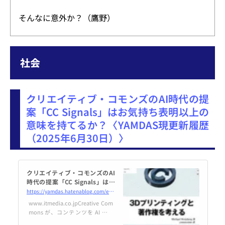
そんなに意外か？（鷹野）
社会
クリエイティブ・コモンズのAI時代の提
案「CC Signals」はお気持ち表明以上の
意味を持てるか？〈YAMDAS現更新履歴
（2025年6月30日）〉
クリエイティブ・コモンズのAI
時代の提案「CC Signals」はお
気持ち表明以上の意味を持てる
https://yamdas.hatenablog.com/entry/20250630/cc-signals
か？ - YAMDAS現更新履歴
www.itmedia.co.jpCreative Com
mons が、コンテンツを AI のト
レーニングにどう利用できる／で