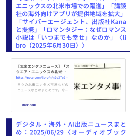
デルへと進化している
エニックスの北米市場での躍進」「講談
社の海外向けアプリが提供地域を拡大」
「サイバーエージェント、出版社Kana
と提携」「ロマンタジー：なぜロマンス
小説は「いつまでも幸せ」なのか」〈li
bro（2025年6月30日）〉
【北米エンタメニュース】「ス
クエア・エニックスの北米市場
での躍進」「講談社の海外向け
https://note.com/libro/n/n2e37e623c7a0
アプリが提供地域を拡大」「サ
日々の北米エンタメ市場などの
イバーエージェント、出版社Ka
ニュースなどのまとめです。今週
naと提携」「ロマ...
は、 スクエア・エニックスの北米
市場での躍進 講談社の海外向けア
note.com
プリ、提供地域をドイツなど欧州
圏に拡大 ADK、韓国ゲーム傘下で
再起 「ドラえもん」などアニメ
デジタル・海外・AI出版ニュースまと
と相乗効果 サイバーエージェン
ト、出版社Kanaと提携 フラン
め：2025/06/29〈オーディオブック
スでアニメ拡大 ロマンタジー：な