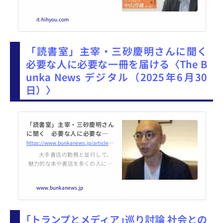
す。ジャンルを問わずさまざまな
知識人の論点・視点を集約して配
it-hihyou.com
信。新たなイノベーションを誘発
する論考をお届けします。
「読書室」主宰・三砂慶明さんに聞く
必要な人に必要な一冊を届ける〈The B
unka News デジタル（2025年6月30
日）〉
「読書室」主宰・三砂慶明さん
に聞く 必要な人に必要な一冊
を届ける - The Bunka News デ
https://www.bunkanews.jp/article/427712/
ジタル
大手書店の勤務と並行して、
魅力的な本や書店を多くの人に伝
える「読書室」主宰として活動す
る三砂慶明さん。自らも書籍の執
www.bunkanews.jp
筆・編集を手掛ける三砂さんに、
読書室の活動、編者として…続き
｢トランプとメディア｣巡り討論 社会との