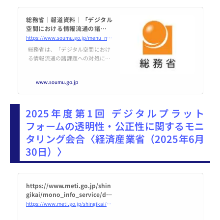
総務省｜報道資料｜「デジタル
空間における情報流通の諸課題
への対処に関する検討会 中間取
https://www.soumu.go.jp/menu_news/s-news/01ryutsu02_02000445.html
りまとめ（案）」についての意
総務省は、「デジタル空間におけ
見募集
る情報流通の諸課題への対処に関
する検討会（座長：宍戸常寿 東京
大学大学院法学政治学研究科教
www.soumu.go.jp
授）」において提示された「デジ
タル空間における情報流通の諸課
題への対処に関する検討会 中間取
2025年度第1回 デジタルプラット
りまとめ（案）」について、令和
7年（2025年）7月1日（火）から
フォームの透明性・公正性に関するモニ
同年7月22日（火）までの間、意
タリング会合〈経済産業省（2025年6月
見を募集します。
30日）〉
https://www.meti.go.jp/shin
gikai/mono_info_service/dig
ital_platform_monitoring/20
https://www.meti.go.jp/shingikai/mono_info_service/digital_platform_monitoring/2025_001.html
25_001.html