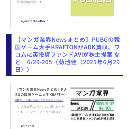
今回は縮小版です。
ayohata.theletter.jp
【マンガ業界Newsまとめ】PUBGの韓
国ゲーム大手KRAFTONがADK買収、ワ
コムに英投資ファンドAVIが株主提案 な
ど｜6/29-205〈菊池健（2025年6月29
日）〉
【マンガ業界Newsまとめ】PU
BGの韓国ゲーム大手KRAFTON
がADK買収、ワコムに英投資
https://note.com/lovebeer73/n/n117fc199d735
ファンドAVIが株主提案 など｜
マンガ業界ニュースの週1まとめ
6/29-205｜菊池健
です。 マンガ・アニメの業界カン
ファレンスIMARTの主催やIP市場
調査を行うMANGA総研運営する
note.com
筆者が、マンガ・Webtoon関連