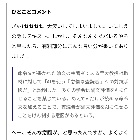
には読めないように細工されてい
た。こうした手法が乱用される
ひとことコメント
と、研究分野以外でもAIの応答や
機能がゆがめられるリスクがあ
ぎゃはははは。大笑いしてしまいました。いにしえ
る。世界の研究者が最新成果を公
開するウェブサイト「arXiv（アー
の隠しテキスト。しかし、そんなんすぐバレるやろ
カイブ）」に掲載された
と思ったら、有料部分にこんな言い分が書いてあり
ました。
命令文が書かれた論文の共著者である早大教授は取
材に対して「AIを使う『怠惰な査読者』への対抗手
段だ」と説明した。多くの学会は論文評価をAIに任
せることを禁じている。あえてAIだけが読める命令
文を加えることで、査読者が論文評価をAIに任せる
ことをけん制する意図があるという。
へー、そんな意図が。と思ったんですが、よくよく