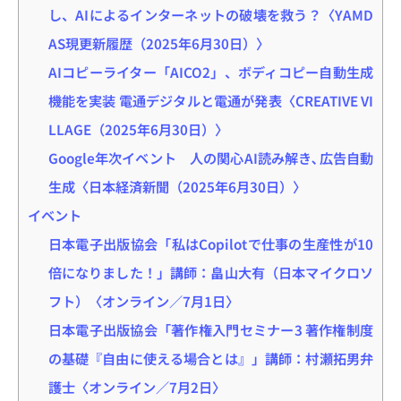
し、AIによるインターネットの破壊を救う？〈YAMD
AS現更新履歴（2025年6月30日）〉
AIコピーライター「AICO2」、ボディコピー自動生成
機能を実装 電通デジタルと電通が発表〈CREATIVE VI
LLAGE（2025年6月30日）〉
Google年次イベント 人の関心AI読み解き､広告自動
生成〈日本経済新聞（2025年6月30日）〉
イベント
日本電子出版協会「私はCopilotで仕事の生産性が10
倍になりました！」講師：畠山大有（日本マイクロソ
フト）〈オンライン／7月1日〉
日本電子出版協会「著作権入門セミナー3 著作権制度
の基礎『自由に使える場合とは』」講師：村瀬拓男弁
護士〈オンライン／7月2日〉