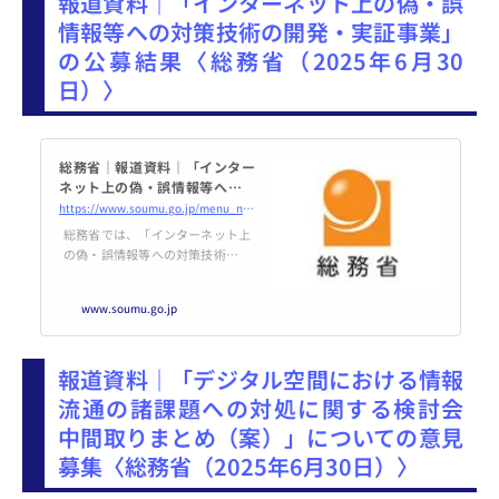
報道資料｜「インターネット上の偽・誤
情報等への対策技術の開発・実証事業」
の公募結果〈総務省（2025年6月30
日）〉
総務省｜報道資料｜「インター
ネット上の偽・誤情報等への対
策技術の開発・実証事業」の公
https://www.soumu.go.jp/menu_news/s-news/01ryutsu02_02000444.html
募結果
総務省では、「インターネット上
の偽・誤情報等への対策技術の開
発・実証事業」に関して、外部有
識者の評価を踏まえて技術開発主
www.soumu.go.jp
体14者、研究・調査主体6者の事
業の採択を決定しました。
報道資料｜「デジタル空間における情報
流通の諸課題への対処に関する検討会
中間取りまとめ（案）」についての意見
募集〈総務省（2025年6月30日）〉