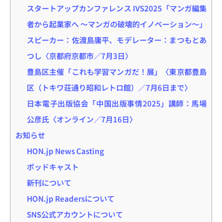
スタートアップカンファレンス IVS2025「マンガ編集
者から起業家へ ～マンガの破壊的イノベーション～」
スピーカー：佐渡島庸平、モデレーター：まつもとあ
つし〈京都府京都市／7月3日〉
豊島区主催「これも学習マンガだ！展」〈東京都豊島
区（トキワ荘通り昭和レトロ館）／7月6日まで〉
日本電子出版協会「中国出版事情2025」講師：馬場
公彦氏〈オンライン／7月16日〉
お知らせ
HON.jp News Casting
ポッドキャスト
新刊について
HON.jp Readersについて
SNS公式アカウントについて