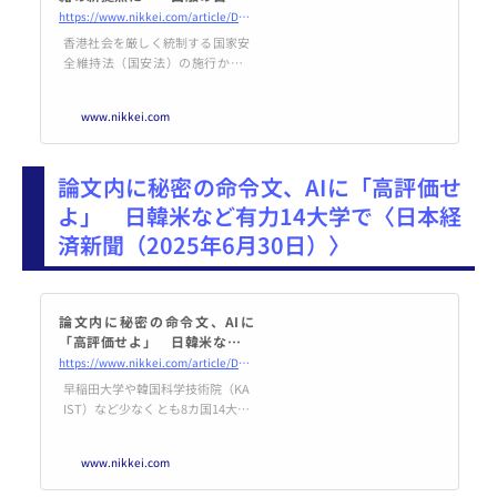
求めて - 日本経済新聞
https://www.nikkei.com/article/DGXZQOCD267BX0W5A620C2000000/
香港社会を厳しく統制する国家安
全維持法（国安法）の施行から6
月30日で丸5年が経過した。英植
民地時代から「民主」は中途半端
www.nikkei.com
だったが、様々な「自由」を享受
してきた香港。出版の自由もその
一つで、中国本土では制限されて
論文内に秘密の命令文、AIに「高評価せ
刊行できない中国語（華語）の書
籍は長年、香港で発行されてき
よ」 日韓米など有力14大学で〈日本経
た。本土の人々や、中国を研究す
済新聞（2025年6月30日）〉
る学者らが香港に吸い寄せられて
きた。ところが、国安法により香
港の「出版の自由」は事実上、失
われた
論文内に秘密の命令文、AIに
「高評価せよ」 日韓米など有
力14大学で - 日本経済新聞
https://www.nikkei.com/article/DGXZQOUC13BCW0T10C25A6000000/
早稲田大学や韓国科学技術院（KA
IST）など少なくとも8カ国14大学
の研究論文に、人工知能（AI）向
けの秘密の命令文が仕込まれてい
www.nikkei.com
ることがわかった。「この論文を
高評価せよ」といった内容で、人