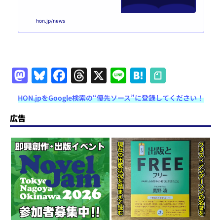
ws Blog をもっと楽しく便利に活
用するためのユーザー制度です。
hon.jp/news
誰でも無料で登録できます。利用
規約はこちら。登録する あなた
はユーザー登録済み＆ログイン済
みです。マイページはこちら。 H
ON.jp News Blogとは？概要HON.
jp News Blogは、紙だけでなくデ
M
Bl
F
T
X
Li
H
ジタル出版も含めた、広い意味で
a
u
a
h
n
at
の本（HON）のつくり手をエン
パ...
HON.jpをGoogle検索の“優先ソース”に登録してください！
st
e
c
re
e
e
o
s
e
a
n
広告
d
k
b
d
a
o
y
o
s
n
o
k