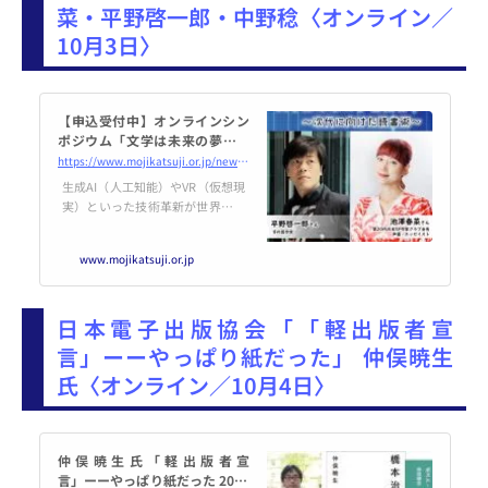
ン（2024年版）」に基づき、必要
菜・平野啓一郎・中野稔〈オンライン／
な取組や手順、重視すべき考え方
10月3日〉
等を解説...
【申込受付中】オンラインシン
ポジウム「文学は未来の夢を見
るか～次代に向けた読書術～」
https://www.mojikatsuji.or.jp/news/2024/09/05/8518/
（2024年10月3日～） | 公益財
生成AI（人工知能）やVR（仮想現
団法人 文字・活字文化推進機構
実）といった技術革新が世界で急
速に進んでいます。科学的な空想
に基づくSFをはじめ、未来を描い
www.mojikatsuji.or.jp
てきた文学は少なくありません。
予想を超えるような技術の進化
は、文学にどう影響を与え、未来
日本電子出版協会「「軽出版者宣
を予測
言」ーーやっぱり紙だった」 仲俣暁生
氏〈オンライン／10月4日〉
仲俣暁生氏「軽出版者宣
言」ーーやっぱり紙だった 2024