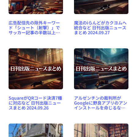
広告配信先の除外キーワー
魔法のiらんどがカクヨムへ
ド「シュート（射撃）」で
統合など 日刊出版ニュース
サッカー記事の半数以上が
まとめ 2024.09.27
ブロック対象になど 日刊出
版ニュースまとめ
2024.10.01
SquareがQRコード決済7種
アルゼンチンの裁判所が
に対応など 日刊出版ニュー
Googleに野良アプリのアン
スまとめ 2024.09.26
インストールを命じるなど
日刊出版ニュースまとめ
2024.09.25