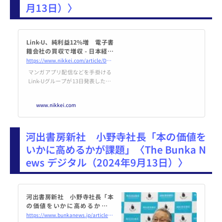
月13日）〉
Link-U、純利益12%増 電子書
籍会社の買収で増収 - 日本経済
新聞
https://www.nikkei.com/article/DGXZQOUC139UG0T10C24A9000000/
マンガアプリ配信などを手掛ける
Link-Uグループが13日発表した20
24年7月期の連結決算は、純利益
が前の期比12%増の2億2900万円
www.nikkei.com
だった。20年に買収した不用品な
どのマッチングサービスを手掛け
る子会社ののれんの減損で特別損
河出書房新社 小野寺社長「本の価値を
失がでたが、有価証券売却益が出
て補った。売上高は17%増の36億
いかに高めるかが課題」〈The Bunka N
円だった。雑誌読み放題など
ews デジタル（2024年9月13日）〉
河出書房新社 小野寺社長「本
の価値をいかに高めるかが課
題」 - The Bunka News デジタ
https://www.bunkanews.jp/article/393247/