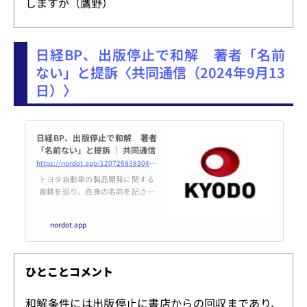
しますが（鷹野）
日経BP、出版停止で和解 著者「名前
ない」と提訴〈共同通信（2024年9月13
日）〉
日経BP、出版停止で和解 著者
「名前ない」と提訴 ｜ 共同通信
https://nordot.app/1207268383044928310
トヨタ自動車の製品開発に関する
書籍を巡り、自身の名前を記さず
無断で知人の単著として出版した
のは著作権...
nordot.app
ひとことコメント
和解条件には出版停止に書店からの回収まであり、