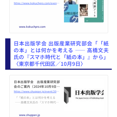
年10月4日（オンライン・Zoo
https://www.kokuchpro.com/event/20241011/
m） - こくちーずプロ
www.kokuchpro.com
日本出版学会 出版産業研究部会「「紙
の本」とは何かを考える ―― 高橋文夫
氏の『スマホ時代と「紙の本」』から」
〈東京都千代田区／10月9日〉
日本出版学会 出版産業研究部
会のご案内（2024年10月9日開
催） | 日本出版学会
https://www.shuppan.jp/event/2024/08/31/3079/
「「紙の本」とは何かを考える
――高橋文夫氏の『スマホ時代と
「紙の本」』から」 報 告：高
橋文夫（元・日経BP社） 日
www.shuppan.jp
時：2024年10月9日（水） 18時