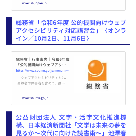
www.shuppan.jp
（金）午後7時～午後8時30分（開
場：午後6時45分） 場 所：文京
シビックホール3階 会議室2
総務省「令和6年度 公的機関向けウェブ
（東
アクセシビリティ対応講習会」〈オンラ
イン／10月2日、11月6日〉
総務省｜行事案内｜令和6年度
「公的機関向けウェブアクセシ
ビリティ対応講習会」
https://www.soumu.go.jp/menu_news/gyouji/02ryutsu05_04000218.html
ウェブアクセシビリティとは、
高齢者や障害者を含めて、誰もが
ホームページ等で提供される情報
や機能を支障なく利用できること
www.soumu.go.jp
を意味します。 今回、公的機関
で公式ホームページや関連サイ
ト、ウェブシステムの運営・管理
公益財団法人 文字・活字文化推進機
を担当している方を対象に、情報
アクセシビリティ推進に関する政
構、日本経済新聞社「文学は未来の夢を
策動向及び総務省が策定した「み
見るか～次代に向けた読書術～」池澤春
んなの公共サイト運用ガイドライ