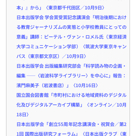
本」』から」〈東京都千代田区／10月9日〉
日本出版学会 学会賞受賞記念講演会「明治後期におけ
る教育ジャーナリズムの実態と小学校教員にとっての
意義」講師：ピーテル・ヴァン・ロメル氏（東京経済
大学コミュニケーション学部）〈筑波大学東京キャン
パス（東京都文京区）／10月9日〉
日本出版学会 出版編集研究部会「科学読み物の企画・
編集 ――〈岩波科学ライブラリー〉を中心に」報告：
濱門麻美子（岩波書店）」〈10月16日〉
国立国会図書館「市町村における地域資料のデジタル
化及びデジタルアーカイブ構築」〈オンライン／10月
18日〉
日本出版学会「創立55周年記念講演会・祝賀会／第2
1回 国際出版研究フォーラム」〈日本出版クラブ（東