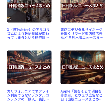
X（旧Twitter）のアルゴリ
書店にデジタルサイネージ
ズムにより政治見解が変わ
を置くリワード型店頭広告
ってしまうという研究報告
など 日刊出版ニュースまと
など 日刊出版ニュースまと
め 2024.10.02
め 2024.12.10
カリフォルニアでオフライ
Apple「気をそらす項目を
ン利用できないデジタルコ
非表示」とウェブ広告など
ンテンツの「購入」表記が
日刊出版ニュースまとめ
禁止になど 日刊出版ニュー
2024.09.24
スまとめ 2024.09.29