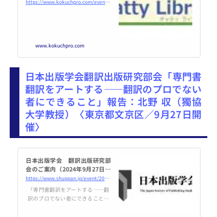
の紹介」 2024年9月25日（オン
https://www.kokuchpro.com/event/20240925/
ライン・Zoom） - こくちーず
プロ
www.kokuchpro.com
日本出版学会翻訳出版研究部会「専門書
翻訳をアートする――翻訳のプロでない
者にできること」報告：北野 収（獨協
大学教授）〈東京都文京区／9月27日開
催〉
日本出版学会 翻訳出版研究部
会のご案内（2024年9月27日開
催） | 日本出版学会
https://www.shuppan.jp/event/2024/08/13/3042/
「専門書翻訳をアートする――翻
訳のプロでない者にできること」
報 告：北野 収（獨協大学教
授） 日 時：2024年9月27日