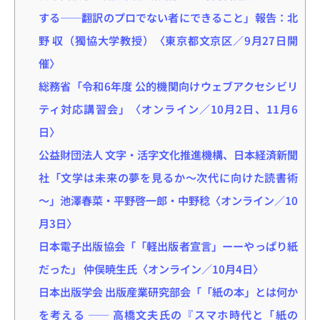
する――翻訳のプロでない者にできること」報告：北
野 収（獨協大学教授）〈東京都文京区／9月27日開
催〉
総務省「令和6年度 公的機関向けウェブアクセシビリ
ティ対応講習会」〈オンライン／10月2日、11月6
日〉
公益財団法人 文字・活字文化推進機構、日本経済新聞
社「文学は未来の夢を見るか～次代に向けた読書術
～」池澤春菜・平野啓一郎・中野稔〈オンライン／10
月3日〉
日本電子出版協会「「軽出版者宣言」ーーやっぱり紙
だった」 仲俣暁生氏〈オンライン／10月4日〉
日本出版学会 出版産業研究部会「「紙の本」とは何か
を考える ―― 高橋文夫氏の『スマホ時代と「紙の