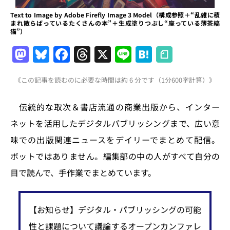
Text to Image by Adobe Firefly Image 3 Model（構成参照＋“乱雑に積
まれ散らばっているたくさんの本”＋生成塗りつぶし“座っている薄茶縞
猫”）
M
Bl
F
T
X
Li
H
a
u
a
h
n
at
《この記事を読むのに必要な時間は約 6 分です（1分600字計算）》
st
e
c
re
e
e
o
s
e
a
n
伝統的な取次＆書店流通の商業出版から、インター
d
k
b
d
a
ネットを活用したデジタルパブリッシングまで、広い意
o
y
o
s
味での出版関連ニュースをデイリーでまとめて配信。
n
o
ボットではありません。編集部の中の人がすべて自分の
k
目で読んで、手作業でまとめています。
【お知らせ】デジタル・パブリッシングの可能
性と課題について議論するオープンカンファレ