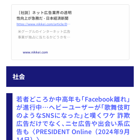
［社説］ネット広告業界の透明
性向上が急務だ - 日本経済新聞
https://www.nikkei.com/article/DGXZQODK136SX0T10C24A9000000/
米グーグルのインターネット広告
事業が独占に当たるかどうかを問
う裁判の審理が米国で始まった。
ネット広告はコンテンツ産業の拡
www.nikkei.com
大を支える一方、業界構造が複雑
で実態が分かりづらい。日本を含
む各地で業界の透明性を高め、コ
ンテンツ産業の健全な発展につな
社会
げる必要がある。米司法省などは
グーグルのネット広告配信事業が
反トラスト法（独占禁止法）に抵
触しているとして2023年に提訴し
若者どころか中高年も｢Facebook離れ｣
た。同社が広告を掲載するサイト
の
が進行中…ヘビーユーザーが｢歌舞伎町
のようなSNSになった｣と嘆くワケ 詐欺
広告だけでなく､ニセ広告や出会い系広
告も〈PRESIDENT Online（2024年9月
14日）〉