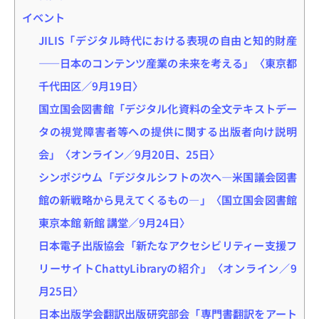
イベント
JILIS「デジタル時代における表現の自由と知的財産
――日本のコンテンツ産業の未来を考える」〈東京都
千代田区／9月19日〉
国立国会図書館「デジタル化資料の全文テキストデー
タの視覚障害者等への提供に関する出版者向け説明
会」〈オンライン／9月20日、25日〉
シンポジウム「デジタルシフトの次へ―米国議会図書
館の新戦略から見えてくるもの―」〈国立国会図書館
東京本館 新館 講堂／9月24日〉
日本電子出版協会「新たなアクセシビリティー支援フ
リーサイトChattyLibraryの紹介」〈オンライン／9
月25日〉
日本出版学会翻訳出版研究部会「専門書翻訳をアート