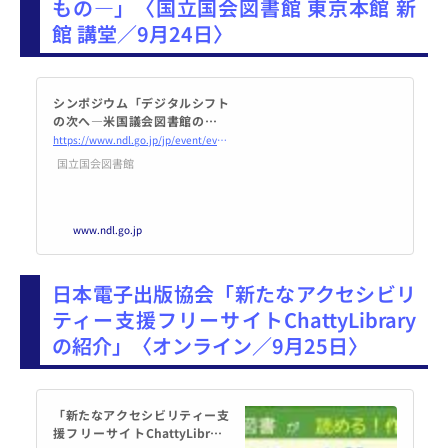
もの―」〈国立国会図書館 東京本館 新
館 講堂／9月24日〉
シンポジウム「デジタルシフト
の次へ―米国議会図書館の新戦
略から見えてくるもの―」｜国
https://www.ndl.go.jp/jp/event/events/20240924sympo.html
立国会図書館―National Diet L
国立国会図書館
ibrary
www.ndl.go.jp
日本電子出版協会「新たなアクセシビリ
ティー支援フリーサイトChattyLibrary
の紹介」〈オンライン／9月25日〉
「新たなアクセシビリティー支
援フリーサイトChattyLibrary