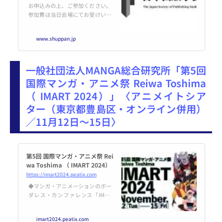
開催） | 日本出版学会
お申込みの上、ご参加ください。
参加費は当日会場にてお受けいた
します。 《開催概要》 ■ 日本出
版学会 創立55周年記念講演会・祝
www.shuppan.jp
賀会 １．日 時： 2024年11月8
日（金） 講演
会 15:00～17:00、祝賀会 17:
一般社団法人MANGA総合研究所「第5回
国際マンガ・アニメ祭 Reiwa Toshima
（ IMART 2024）」〈アニメイトシア
ター（東京都豊島区・オンライン併用）
／11月12日～15日〉
第5回 国際マンガ・アニメ祭 Rei
wa Toshima （ IMART 2024）
https://imart2024.peatix.com
◆マンガ・アニメーションのボー
ダレス・カンファレンス「IMAR
T」「国際マンガ・アニメ祭Reiw
a Toshima （IMART）」は “マン
imart2024.peatix.com
ガ・アニメーションの未来... pow