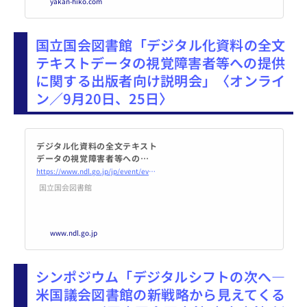
yakan-hiko.com
国立国会図書館「デジタル化資料の全文
テキストデータの視覚障害者等への提供
に関する出版者向け説明会」〈オンライ
ン／9月20日、25日〉
デジタル化資料の全文テキスト
データの視覚障害者等への提供
に関する出版者向け説明会｜国
https://www.ndl.go.jp/jp/event/events/202409textdata_pubseminar.html
立国会図書館―National Diet L
国立国会図書館
ibrary
www.ndl.go.jp
シンポジウム「デジタルシフトの次へ―
米国議会図書館の新戦略から見えてくる