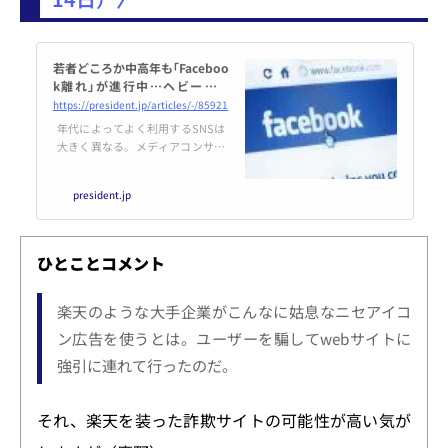
若者どころか中高年も｢Faceboo
k離れ｣が進行中…ヘビーユー
ザーが｢歌舞伎町のようなSNSに
https://president.jp/articles/-/85921
なった｣と嘆くワケ 詐欺広告だ
年代によってよく利用するSNSは
けでなく､ニセ広告や出会い系広
大きく異なる。メディアコンサル
告も
タントの境治さんは「私は自分の
活動をアピールする場としてFace
president.jp
bookを活用しているが、最近は
怪しい広告が増えていかがわしい
雰囲気になっている。もともと若
者の利用率が下がっているのに、
ひとことコメント
中高年ユーザーまで離れてしまっ
ては、社会インフラとして機能し
なくなるかもしれない」という
楽天のような大手企業がこんなに姑息なニセアイコ
――。
ン広告を使うとは。ユーザーを騙してwebサイトに
強引に連れて行ったのだ。
それ、楽天を装った詐欺サイトの可能性が高い気が