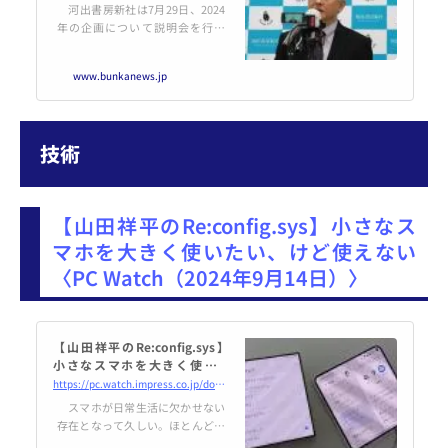
ル
河出書房新社は7月29日、2024
年の企画について説明会を行っ
た。今回は、5月に移転した東
京・新宿区の新社屋でリアル開催
www.bunkanews.jp
とオンラインを併用して実施し
た。 冒頭、小野寺優…続き
技術
【山田祥平のRe:config.sys】小さなス
マホを大きく使いたい、けど使えない
〈PC Watch（2024年9月14日）〉
【山田祥平のRe:config.sys】
小さなスマホを大きく使いた
い、けど使えない
https://pc.watch.impress.co.jp/docs/column/config/1623901.html
スマホが日常生活に欠かせない
存在となって久しい。ほとんどの
場合、起きている間は肌身離さず