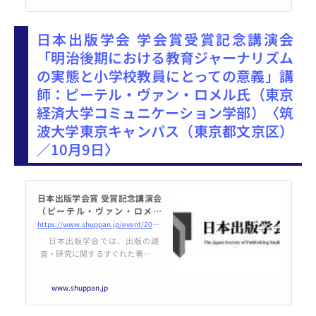
30分開始（2時間程度） 会 場：
八木書店本社ビル6F
日本出版学会 学会賞受賞記念講演会
東京都
「明治後期における教育ジャーナリズム
の実態と小学校教員にとっての意義」講
師：ピーテル・ヴァン・ロメル氏（東京
経済大学コミュニケーション学部）〈筑
波大学東京キャンパス（東京都文京区）
／10月9日〉
日本出版学会賞 受賞記念講演会
（ピーテル・ヴァン・ロメル
氏）のご案内（2024年10月9日
https://www.shuppan.jp/event/2024/09/11/3089/
開催） | 日本出版学会
日本出版学会では、出版の調
査・研究に関するすぐれた著作に
対して、学会賞を授与していま
す。このたび、下記のとおり受賞
www.shuppan.jp
記念講演会を開催いたします。
「明治後期における教育ジャーナ