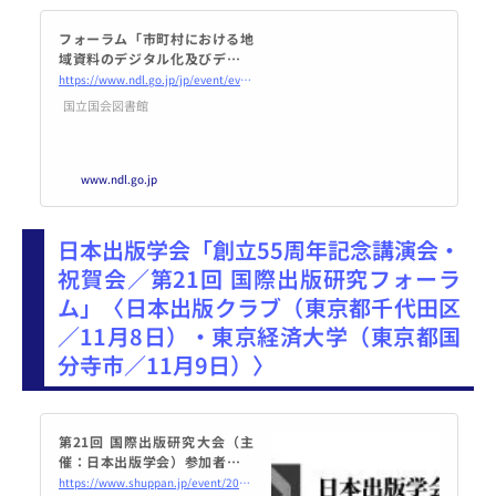
フォーラム「市町村における地
域資料のデジタル化及びデジタ
ルアーカイブ構築」｜国立国会
https://www.ndl.go.jp/jp/event/events/20241018digi_info.html
図書館―National Diet Library
国立国会図書館
www.ndl.go.jp
日本出版学会「創立55周年記念講演会・
祝賀会／第21回 国際出版研究フォーラ
ム」〈日本出版クラブ（東京都千代田区
／11月8日）・東京経済大学（東京都国
分寺市／11月9日）〉
第21回 国際出版研究大会（主
催：日本出版学会）参加者募集
のご案内（2024年11月8日、9日
https://www.shuppan.jp/event/2024/09/11/3097/