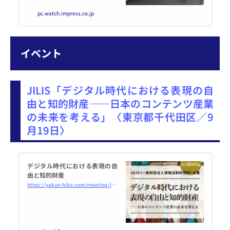
スマホ携行しているというのがこ
pc.watch.impress.co.jp
こ10年ほど前からの新しい当たり
前だ。だが、スマホは機種ごとに
画面のサイズが異なるし、人それ
ぞれで見やすく読みやすい感じる
イベント
表示サイズも違う。万人に最適な
デバイスというのは難しい。だか
らこその折りたたみだ。
JILIS「デジタル時代における表現の自
由と知的財産――日本のコンテンツ産業
の未来を考える」〈東京都千代田区／9
月19日〉
デジタル時代における表現の自
由と知的財産
https://yakan-hiko.com/meeting/jilis240919/top.html