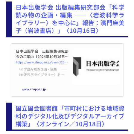
リズムの実態と小学校教員にとっ
日本出版学会 出版編集研究部会「科学
ての意義」 講 師： ピーテ
ル
読み物の企画・編集 ――〈岩波科学ラ
イブラリー〉を中心に」報告：濱門麻美
子（岩波書店）」〈10月16日〉
日本出版学会 出版編集研究部
会のご案内（2024年10月16日開
催） | 日本出版学会
https://www.shuppan.jp/event/2024/09/04/3084/
「科学読み物の企画・編集 ――
〈岩波科学ライブラリー〉を中心
に」 報 告： 濱門麻美子（岩
波書店） 日 時： 2024年10
www.shuppan.jp
月16日（水） 18時30分～20時0
0分（最長） （開場：18時20
分） 場 所： オンライン開催
国立国会図書館「市町村における地域資
（Zoo
料のデジタル化及びデジタルアーカイブ
構築」〈オンライン／10月18日〉