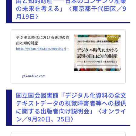
由と知的財産――日本のコンテンツ産業
の未来を考える」〈東京都千代田区／9
月19日〉
デジタル時代における表現の自
由と知的財産
https://yakan-hiko.com/meeting/jilis240919/top.html
yakan-hiko.com
国立国会図書館「デジタル化資料の全文
テキストデータの視覚障害者等への提供
に関する出版者向け説明会」〈オンライ
ン／9月20日、25日〉