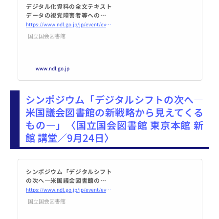
デジタル化資料の全文テキスト
データの視覚障害者等への提供
に関する出版者向け説明会｜国
https://www.ndl.go.jp/jp/event/events/202409textdata_pubseminar.html
立国会図書館―National Diet L
国立国会図書館
ibrary
www.ndl.go.jp
シンポジウム「デジタルシフトの次へ―
米国議会図書館の新戦略から見えてくる
もの―」〈国立国会図書館 東京本館 新
館 講堂／9月24日〉
シンポジウム「デジタルシフト
の次へ―米国議会図書館の新戦
略から見えてくるもの―」｜国
https://www.ndl.go.jp/jp/event/events/20240924sympo.html
立国会図書館―National Diet L
国立国会図書館
ibrary