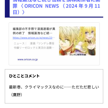
罪〈ORICON NEWS（2024年9月11
日）〉
編集部の不手際で漫画連載が異
例の終了 情報漏洩など続き信
頼を損ね関係者に謝罪
https://www.oricon.co.jp/news/2344449/full/
ニュース｜ 漫画『ツンデレ悪役
令嬢リーゼロッテと実況の遠藤く
んと解説の小林さん』が、連載終
了することが決定した。連載誌
www.oricon.co.jp
『B's-LOG COMIC』の公式Xにて
発表された。連載終了の経緯は異
例とも言える編集部の度重なる不
手際で、編集部は謝罪した。 書
ひとことコメント
面にて「コミカライズに関しまし
て、関係者間の協議の結果、連載
最新巻、クライマックスなのに……ただただ悲しい
を終了することとなりました。本
作は刊行済みのコミックス7巻を
（鷹野）
もって完結となり、今後の新刊刊
行予定はござ...