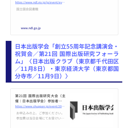
ルアーカイブ構築」｜国立国会
https://www.ndl.go.jp/jp/event/events/20241018digi_info.html
図書館―National Diet Library
国立国会図書館
www.ndl.go.jp
日本出版学会「創立55周年記念講演会・
祝賀会／第21回 国際出版研究フォーラ
ム」〈日本出版クラブ（東京都千代田区
／11月8日）・東京経済大学（東京都国
分寺市／11月9日）〉
第21回 国際出版研究大会（主
催：日本出版学会）参加者募集
のご案内（2024年11月8日、9日
https://www.shuppan.jp/event/2024/09/11/3097/
開催） | 日本出版学会
お申込みの上、ご参加ください。
参加費は当日会場にてお受けいた
します。 《開催概要》 ■ 日本出