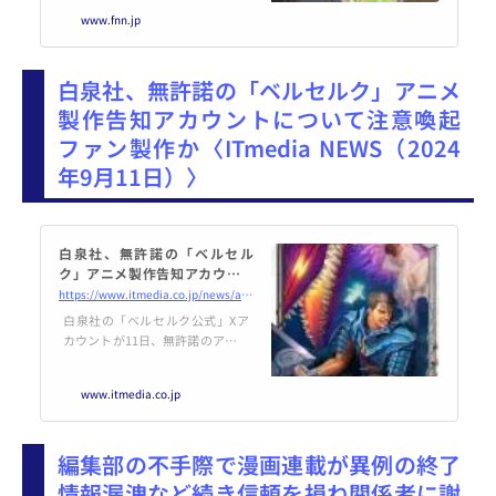
ほど進んでいるのでしょうか。
www.fnn.jp
【鈴木記者】「広島市安佐南区の
小学校に来ました。いまちょうど
授業中なんですが、教室をのぞい
白泉社、無許諾の「ベルセルク」アニメ
てみると手元にはタブレットが一
人一台用意されていますね」小学
製作告知アカウントについて注意喚起
校などで進むコンピュータやイン
ファン製作か〈ITmedia NEWS（2024
ターネットなどの情報通信技術
（ＩＣＴ）を活用した授業…。
年9月11日）〉
【安西小学校・長倉奈美教諭】
「これが子どもたち...
白泉社、無許諾の「ベルセル
ク」アニメ製作告知アカウント
について注意喚起 ファン製作
https://www.itmedia.co.jp/news/articles/2409/11/news197.html
か
白泉社の「ベルセルク公式」Xア
カウントが11日、無許諾のアニメ
が製作されているとして読者に注
意喚起する文書を公開した。
www.itmedia.co.jp
編集部の不手際で漫画連載が異例の終了
情報漏洩など続き信頼を損ね関係者に謝