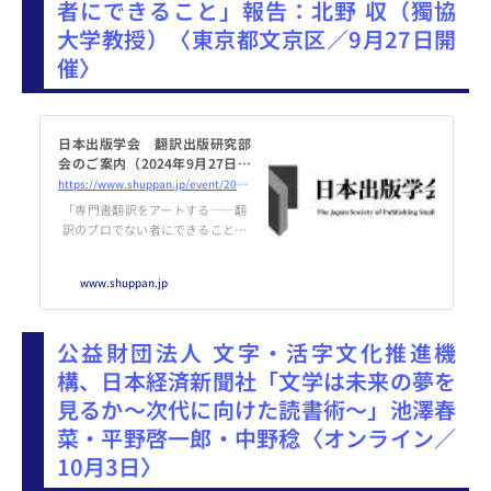
者にできること」報告：北野 収（獨協
大学教授）〈東京都文京区／9月27日開
催〉
日本出版学会 翻訳出版研究部
会のご案内（2024年9月27日開
催） | 日本出版学会
https://www.shuppan.jp/event/2024/08/13/3042/
「専門書翻訳をアートする――翻
訳のプロでない者にできること」
報 告：北野 収（獨協大学教
授） 日 時：2024年9月27日
www.shuppan.jp
（金）午後7時～午後8時30分（開
場：午後6時45分） 場 所：文京
シビックホール3階 会議室2
公益財団法人 文字・活字文化推進機
（東
構、日本経済新聞社「文学は未来の夢を
見るか～次代に向けた読書術～」池澤春
菜・平野啓一郎・中野稔〈オンライン／
10月3日〉