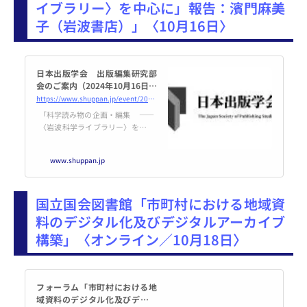
イブラリー〉を中心に」報告：濱門麻美
子（岩波書店）」〈10月16日〉
日本出版学会 出版編集研究部
会のご案内（2024年10月16日開
催） | 日本出版学会
https://www.shuppan.jp/event/2024/09/04/3084/
「科学読み物の企画・編集 ――
〈岩波科学ライブラリー〉を中心
に」 報 告： 濱門麻美子（岩
波書店） 日 時： 2024年10
www.shuppan.jp
月16日（水） 18時30分～20時0
0分（最長） （開場：18時20
分） 場 所： オンライン開催
国立国会図書館「市町村における地域資
（Zoo
料のデジタル化及びデジタルアーカイブ
構築」〈オンライン／10月18日〉
フォーラム「市町村における地
域資料のデジタル化及びデジタ