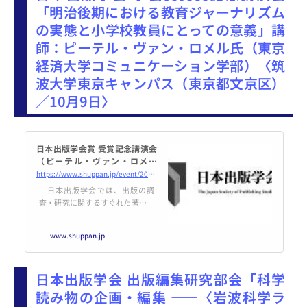
「明治後期における教育ジャーナリズム
の実態と小学校教員にとっての意義」講
師：ピーテル・ヴァン・ロメル氏（東京
経済大学コミュニケーション学部）〈筑
波大学東京キャンパス（東京都文京区）
／10月9日〉
日本出版学会賞 受賞記念講演会
（ピーテル・ヴァン・ロメル
氏）のご案内（2024年10月9日
https://www.shuppan.jp/event/2024/09/11/3089/
開催） | 日本出版学会
日本出版学会では、出版の調
査・研究に関するすぐれた著作に
対して、学会賞を授与していま
す。このたび、下記のとおり受賞
www.shuppan.jp
記念講演会を開催いたします。
「明治後期における教育ジャーナ
リズムの実態と小学校教員にとっ
日本出版学会 出版編集研究部会「科学
ての意義」 講 師： ピーテ
ル
読み物の企画・編集 ――〈岩波科学ラ