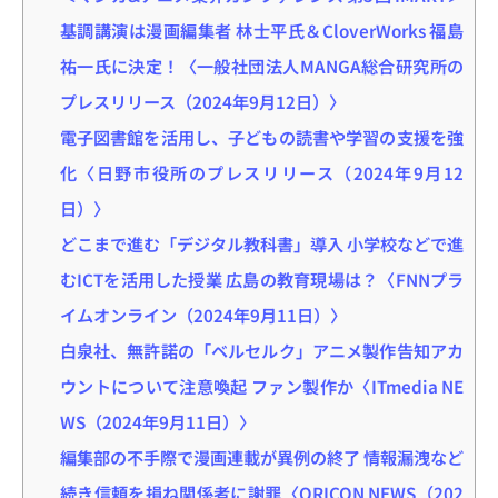
基調講演は漫画編集者 林士平氏＆CloverWorks 福島
祐一氏に決定！〈一般社団法人MANGA総合研究所の
プレスリリース（2024年9月12日）〉
電子図書館を活用し、子どもの読書や学習の支援を強
化〈日野市役所のプレスリリース（2024年9月12
日）〉
どこまで進む「デジタル教科書」導入 小学校などで進
むICTを活用した授業 広島の教育現場は？〈FNNプラ
イムオンライン（2024年9月11日）〉
白泉社、無許諾の「ベルセルク」アニメ製作告知アカ
ウントについて注意喚起 ファン製作か〈ITmedia NE
WS（2024年9月11日）〉
編集部の不手際で漫画連載が異例の終了 情報漏洩など
続き信頼を損ね関係者に謝罪〈ORICON NEWS（202