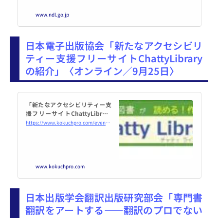
www.ndl.go.jp
日本電子出版協会「新たなアクセシビリ
ティー支援フリーサイトChattyLibrary
の紹介」〈オンライン／9月25日〉
「新たなアクセシビリティー支
援フリーサイトChattyLibrary
の紹介」 2024年9月25日（オン
https://www.kokuchpro.com/event/20240925/
ライン・Zoom） - こくちーず
プロ
www.kokuchpro.com
日本出版学会翻訳出版研究部会「専門書
翻訳をアートする――翻訳のプロでない