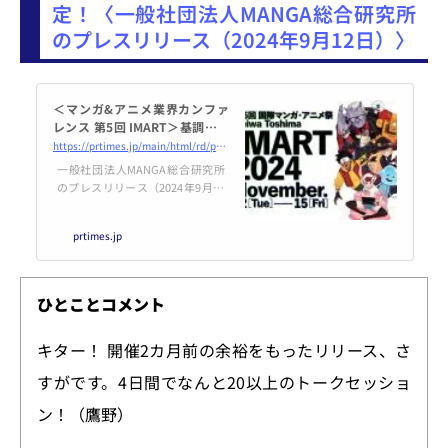
定！〈一般社団法人MANGA総合研究所
のプレスリリース（2024年9月12日）〉
＜マンガ&アニメ業界カンファ
レンス 第5回 IMART＞基調講演
は漫画編集者 林士平氏＆Clover
https://prtimes.jp/main/html/rd/p/000000003.000145029.html
Works 福島祐一氏に決定！
一般社団法人MANGA総合研究所
のプレスリリース（2024年9月12
日 18時00分）＜マンガ&アニメ業
界カンファレンス 第5回 IMART＞
prtimes.jp
基調講演は漫画編集者 林士平氏＆
CloverWorks 福島祐一氏に決定！
ひとことコメント
キター！ 開催2カ月前の余裕をもったリリース、さ
すがです。4日間でなんと20以上のトークセッショ
ン！（鷹野）