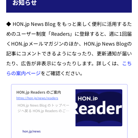
お知らせ
◆ HONꓸjp News Blog をもっと楽しく便利に活用するた
めのユーザー制度「Readers」に登録すると、週に1回届
くHONꓸjpメールマガジンのほか、HONꓸjp News Blogの
記事にコメントできるようになったり、更新通知が届い
たり、広告が非表示になったりします。詳しくは、
こち
らの案内ページ
をご確認ください。
HON.jp Readers のご案内
https://hon.jp/news/readers
HON.jp News Blog のトップペー
ジへ戻る HON.jp Readers のご案
内HON.jp Readers は、HON.jp Ne
ws Blog をもっと楽しく便利に活
用するためのユーザー制度です。
hon.jp/news
誰でも無料で登録できます。利用