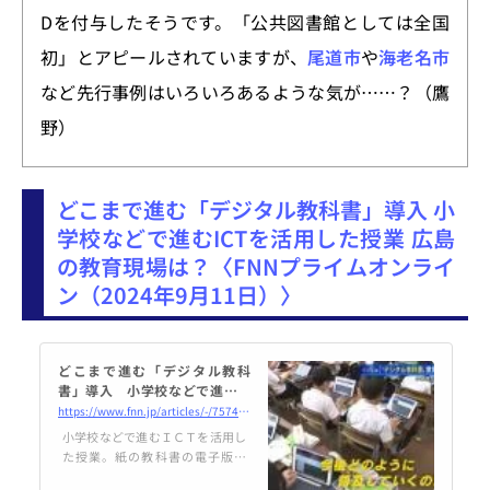
Dを付与したそうです。「公共図書館としては全国
初」とアピールされていますが、
尾道市
や
海老名市
など先行事例はいろいろあるような気が……？（鷹
野）
どこまで進む「デジタル教科書」導入 小
学校などで進むICTを活用した授業 広島
の教育現場は？〈FNNプライムオンライ
ン（2024年9月11日）〉
どこまで進む「デジタル教科
書」導入 小学校などで進むＩ
ＣＴを活用した授業 広島の教
https://www.fnn.jp/articles/-/757407
育現場は？｜FNNプライムオン
小学校などで進むＩＣＴを活用し
ライン
た授業。紙の教科書の電子版、
「デジタル教科書」の導入はどれ