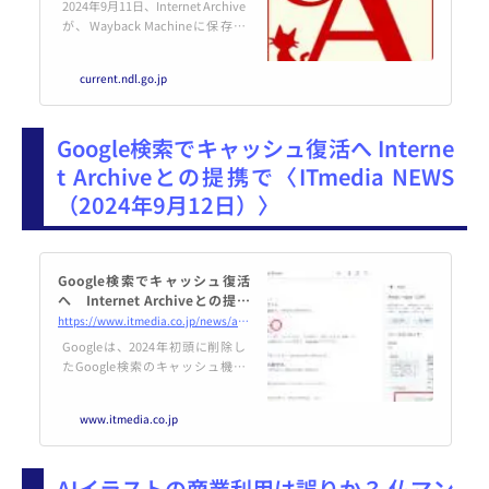
2024年9月11日、Internet Archive
が、Wayback Machineに保存さ
れたウェブページにGoogle検索
の結果から直接アクセスできる機
current.ndl.go.jp
能が追加されたと発表しました。
発表によると、Googleでの検索
結果の横に表示さ
Google検索でキャッシュ復活へ Interne
t Archiveとの提携で〈ITmedia NEWS
（2024年9月12日）〉
Google検索でキャッシュ復活
へ Internet Archiveとの提携
で
https://www.itmedia.co.jp/news/articles/2409/12/news085.html
Googleは、2024年初頭に削除し
たGoogle検索のキャッシュ機能
を、Internet Archiveとの提携で
復活させた。「Internet Archive
www.itmedia.co.jp
のWayback Machineで以前の
バージョンを参照」リンクが表示
されるようになった。
AIイラストの商業利用は誤りか？ 仏マン