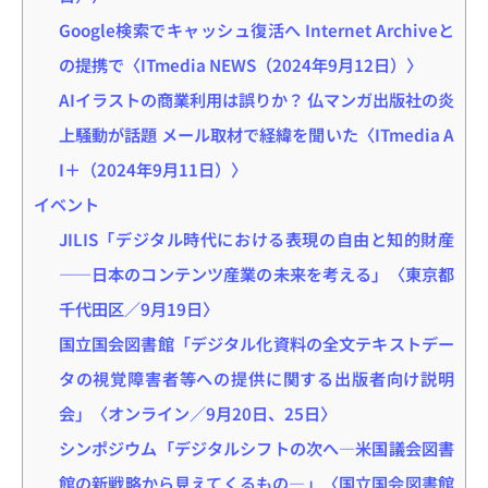
Google検索でキャッシュ復活へ Internet Archiveと
の提携で〈ITmedia NEWS（2024年9月12日）〉
AIイラストの商業利用は誤りか？ 仏マンガ出版社の炎
上騒動が話題 メール取材で経緯を聞いた〈ITmedia A
I＋（2024年9月11日）〉
イベント
JILIS「デジタル時代における表現の自由と知的財産
――日本のコンテンツ産業の未来を考える」〈東京都
千代田区／9月19日〉
国立国会図書館「デジタル化資料の全文テキストデー
タの視覚障害者等への提供に関する出版者向け説明
会」〈オンライン／9月20日、25日〉
シンポジウム「デジタルシフトの次へ―米国議会図書
館の新戦略から見えてくるもの―」〈国立国会図書館