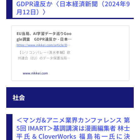
GDPR違反か〈日本経済新聞（2024年9
月12日）〉
EU当局、AI学習データ巡りGoo
gle調査 GDPR違反か - 日本経
済新聞
https://www.nikkei.com/article/DGXZQOGN1213N0S4A910C2000000/
【シリコンバレー=清水孝輔】欧
州連合（EU）のデータ保護当局で
あるデータ保護委員会（DPC）は
12日、米グーグルの調査を始めた
www.nikkei.com
と発表した。人工知能（AI）開発
のデータ学習が、一般データ保護
規則（GDPR）に違反していない
かなどを調べている。AI開発の過
社会
程で個人情報への配慮が不十分
だった可能性を懸念している。ア
イルランドに拠点を置くDPCが、
グーグルが開発したAIモデル「Pa
＜マンガ&アニメ業界カンファレンス 第
LM（パーム）2」に
5回 IMART＞基調講演は漫画編集者 林士
平氏＆CloverWorks 福島祐一氏に決