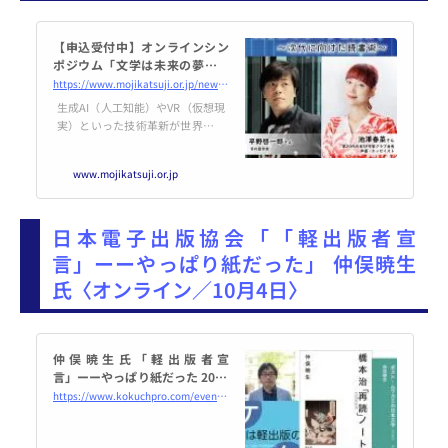
【申込受付中】オンラインシン
ポジウム「文学は未来の夢を見
るか～次代に向けた読書術～」
https://www.mojikatsuji.or.jp/news/2024/09/05/8518/
（2024年10月3日～） | 公益財
生成AI（人工知能）やVR（仮想現
団法人 文字・活字文化推進機構
実）といった技術革新が世界で急
速に進んでいます。科学的な空想
に基づくSFをはじめ、未来を描い
www.mojikatsuji.or.jp
てきた文学は少なくありません。
予想を超えるような技術の進化
は、文学にどう影響を与え、未来
日本電子出版協会「「軽出版者宣
を予測
言」ーーやっぱり紙だった」 仲俣暁生
氏〈オンライン／10月4日〉
仲俣暁生氏「軽出版者宣
言」ーーやっぱり紙だった 2024
年10月4日（オンライン・Zoo
https://www.kokuchpro.com/event/20241011/
m） - こくちーずプロ