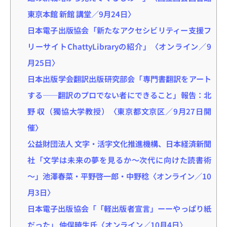
東京本館 新館 講堂／9月24日〉
日本電子出版協会「新たなアクセシビリティー支援フ
リーサイトChattyLibraryの紹介」〈オンライン／9
月25日〉
日本出版学会翻訳出版研究部会「専門書翻訳をアート
する――翻訳のプロでない者にできること」報告：北
野 収（獨協大学教授）〈東京都文京区／9月27日開
催〉
公益財団法人 文字・活字文化推進機構、日本経済新聞
社「文学は未来の夢を見るか～次代に向けた読書術
～」池澤春菜・平野啓一郎・中野稔〈オンライン／10
月3日〉
日本電子出版協会「「軽出版者宣言」ーーやっぱり紙
だった」 仲俣暁生氏〈オンライン／10月4日〉