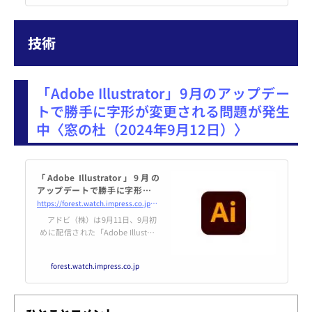
F部門（現在の創元SF文庫）、19
69年（昭和44年）には怪奇と冒険
小説部門（現在のホラー&ファン
技術
タジー部門）、1985年（昭…
「Adobe Illustrator」9月のアップデー
トで勝手に字形が変更される問題が発生
中〈窓の杜（2024年9月12日）〉
「Adobe Illustrator」9月の
アップデートで勝手に字形が変
更される問題が発生中／アドビ
https://forest.watch.impress.co.jp/docs/news/1623394.html
が原因を調査中
アドビ（株）は9月11日、9月初
めに配信された「Adobe Illustrat
or 2024」v28.7.1へのアップデー
ト後に、特定の字形を使用したテ
forest.watch.impress.co.jp
キストを編集すると勝手に字形が
変更される問題が発生しているこ
とを発表した。特に修飾字形に変
更した文字で問題が発生するとい