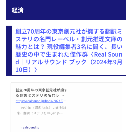
経済
創立70周年の東京創元社が擁する翻訳ミ
ステリの名門レーベル・創元推理文庫の
魅力とは？ 現役編集者3名に聞く、長い
歴史の中で生まれた傑作群〈Real Soun
d｜リアルサウンド ブック（2024年9月
10日）〉
創立70周年の東京創元社が擁す
る翻訳ミステリの名門レーベ
ル・創元推理文庫の魅力とは？
https://realsound.jp/book/2024/09/post-1771199.html
現役編集者3名に聞く、長い歴
1959年（昭和34年）の創刊以
史の中で生まれた傑作群
来、翻訳ミステリを中心に多数の
名作を世に送り出してきた東京創
元社の文庫レーベル【創元推理文
realsound.jp
庫】。1963年（昭和38年）にはS