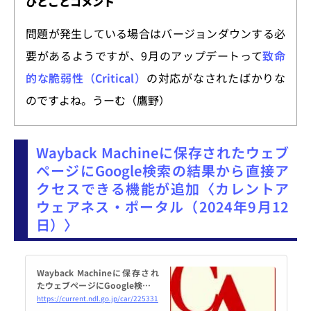
ひとことコメント
う。
問題が発生している場合はバージョンダウンする必
要があるようですが、9月のアップデートって
致命
的な脆弱性（Critical）
の対応がなされたばかりな
のですよね。うーむ（鷹野）
Wayback Machineに保存されたウェブ
ページにGoogle検索の結果から直接ア
クセスできる機能が追加〈カレントア
ウェアネス・ポータル（2024年9月12
日）〉
Wayback Machineに保存され
たウェブページにGoogle検索の
結果から直接アクセスできる機
https://current.ndl.go.jp/car/225331
能が追加