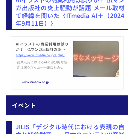
ガ出版社の炎上騒動が話題 メール取材
で経緯を聞いた〈ITmedia AI＋（2024
年9月11日）〉
AIイラストの商業利用は誤り
か？ 仏マンガ出版社の炎上騒
動が話題 メール取材で経緯を
https://www.itmedia.co.jp/aiplus/articles/2409/11/news162.html
聞いた
商業利用におけるAIの部分的な使
用は誤りだった──出版社の仏ch
attochattoが起用したAIイラスト
が物議を醸している。
www.itmedia.co.jp
イベント
JILIS「デジタル時代における表現の自