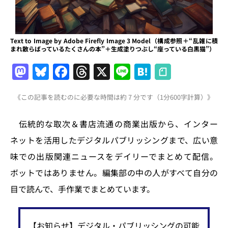
Text to Image by Adobe Firefly Image 3 Model（構成参照＋“乱雑に積
まれ散らばっているたくさんの本”＋生成塗りつぶし“座っている白黒猫”）
M
Bl
F
T
X
Li
H
a
u
a
h
n
at
《この記事を読むのに必要な時間は約 7 分です（1分600字計算）》
st
e
c
re
e
e
o
s
e
a
n
伝統的な取次＆書店流通の商業出版から、インター
d
k
b
d
a
ネットを活用したデジタルパブリッシングまで、広い意
o
y
o
s
味での出版関連ニュースをデイリーでまとめて配信。
n
o
ボットではありません。編集部の中の人がすべて自分の
k
目で読んで、手作業でまとめています。
【お知らせ】デジタル・パブリッシングの可能