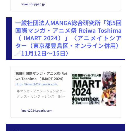
版学会 創立55周年記念講演会・祝
www.shuppan.jp
賀会 １．日 時： 2024年11月8
日（金） 講演
会 15:00～17:00、祝賀会 17:
一般社団法人MANGA総合研究所「第5回
国際マンガ・アニメ祭 Reiwa Toshima
（ IMART 2024）」〈アニメイトシア
ター（東京都豊島区・オンライン併用）
／11月12日～15日〉
第5回 国際マンガ・アニメ祭 Rei
wa Toshima （ IMART 2024）
https://imart2024.peatix.com
◆マンガ・アニメーションのボー
ダレス・カンファレンス「IMAR
T」「国際マンガ・アニメ祭Reiw
a Toshima （IMART）」は “マン
imart2024.peatix.com
ガ・アニメーションの未来... pow
ered by Peatix : More than a ticke
t.