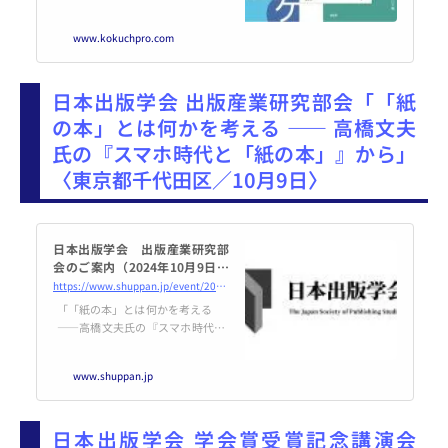
www.kokuchpro.com
日本出版学会 出版産業研究部会「「紙
の本」とは何かを考える ―― 高橋文夫
氏の『スマホ時代と「紙の本」』から」
〈東京都千代田区／10月9日〉
日本出版学会 出版産業研究部
会のご案内（2024年10月9日開
催） | 日本出版学会
https://www.shuppan.jp/event/2024/08/31/3079/
「「紙の本」とは何かを考える
――高橋文夫氏の『スマホ時代と
「紙の本」』から」 報 告：高
橋文夫（元・日経BP社） 日
www.shuppan.jp
時：2024年10月9日（水） 18時
30分開始（2時間程度） 会 場：
八木書店本社ビル6F
日本出版学会 学会賞受賞記念講演会
東京都