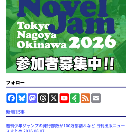
フォロー
F
B
M
T
X
Y
F
F
E
a
l
a
h
o
e
e
m
c
u
s
r
u
e
e
a
e
e
t
e
T
d
d
i
新着記事
b
s
o
a
u
l
l
o
k
d
d
b
y
o
y
o
s
e
週刊少年ジャンプの発行部数が100万部割れなど 日刊出版ニュー
k
n
C
スまとめ 2026.08.07