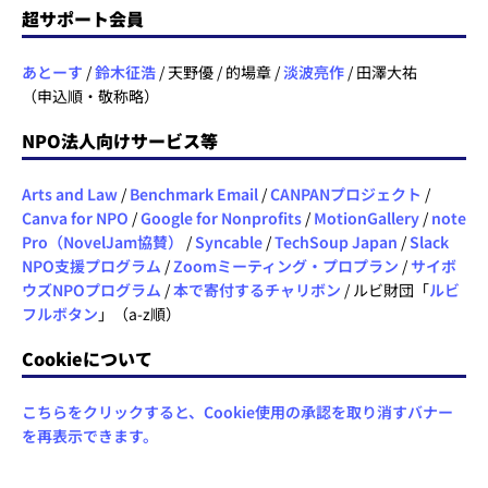
超サポート会員
あとーす
/
鈴木征浩
/ 天野優 / 的場章 /
淡波亮作
/ 田澤大祐
（申込順・敬称略）
NPO法人向けサービス等
Arts and Law
/
Benchmark Email
/
CANPANプロジェクト
/
Canva for NPO
/
Google for Nonprofits
/
MotionGallery
/
note
Pro（NovelJam協賛）
/
Syncable
/
TechSoup Japan
/
Slack
NPO支援プログラム
/
Zoomミーティング・プロプラン
/
サイボ
ウズNPOプログラム
/
本で寄付するチャリボン
/ ルビ財団「
ルビ
フルボタン
」（a-z順）
Cookieについて
こちらをクリックすると、Cookie使用の承認を取り消すバナー
を再表示できます。