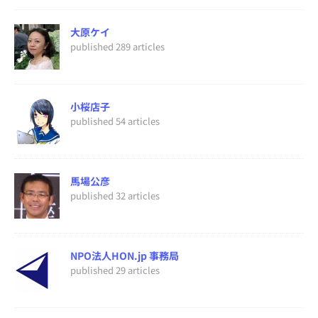
大原ケイ
published 289 articles
小桜店子
published 54 articles
馬場公彦
published 32 articles
NPO法人HON.jp 事務局
published 29 articles