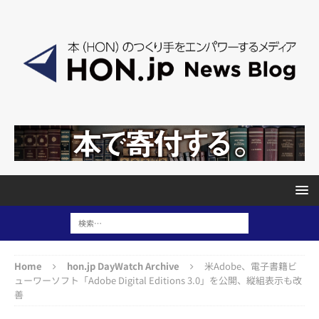
Home
hon.jp DayWatch Archive
米Adobe、電子書籍ビ
ューワーソフト「Adobe Digital Editions 3.0」を公開、縦組表示も改
善