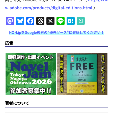
w.adobe.com/products/digital-editions.html
）
M
Bl
F
T
X
Li
H
a
u
a
h
n
at
HON.jpをGoogle検索の“優先ソース”に登録してください！
st
e
c
re
e
e
o
s
e
a
n
広告
d
k
b
d
a
o
y
o
s
n
o
k
著者について