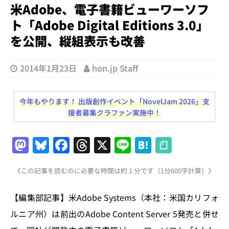
米Adobe、電子書籍ビューワーソフ
ト「Adobe Digital Editions 3.0」
を公開、縦組表示も改善
2014年1月23日
hon.jp Staff
今年もやります！ 出版創作イベント「NovelJam 2026」支
援者募集クラファン実施中！
M
Bl
F
T
X
Li
H
a
u
a
h
n
at
《この記事を読むのに必要な時間は約 1 分です（1分600字計算）》
st
e
c
re
e
e
o
s
e
a
n
【編集部記事】米Adobe Systems（本社：米国カリフォ
d
k
b
d
a
ルニア州）は前出のAdobe Content Server 5発売と併せ
o
y
o
s