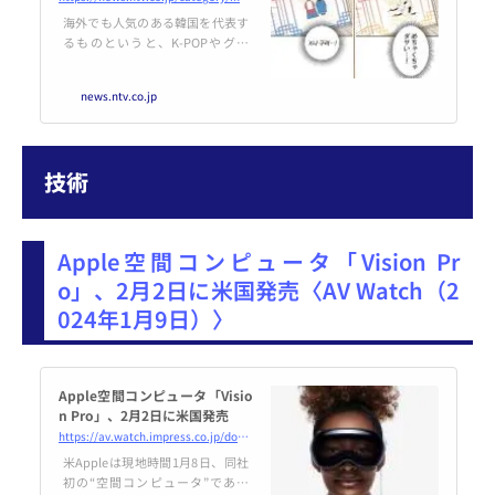
外市場に挑戦｜日テレNEWS NN
海外でも人気のある韓国を代表す
N
るものというと、K-POPやグル
メ、化粧品などをすぐに思い浮か
べる人も多いと思う。それら以外
news.ntv.co.jp
にも今、韓国のあるものが、海外
で伸びを見せている。それは「マ
ンガ」。なぜ韓国マンガが伸びて
いるのか？ その背景を探ってみ
技術
た。
Apple空間コンピュータ「Vision Pr
o」、2月2日に米国発売〈AV Watch（2
024年1月9日）〉
Apple空間コンピュータ「Visio
n Pro」、2月2日に米国発売
https://av.watch.impress.co.jp/docs/news/1559245.html
米Appleは現地時間1月8日、同社
初の“空間コンピュータ”である