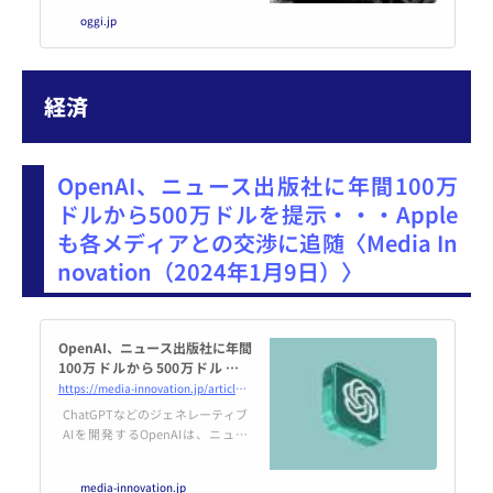
oggi.jp
経済
OpenAI、ニュース出版社に年間100万
ドルから500万ドルを提示・・・Apple
も各メディアとの交渉に追随〈Media In
novation（2024年1月9日）〉
OpenAI、ニュース出版社に年間
100万ドルから500万ドルを提
示・・・Appleも各メディアと
https://media-innovation.jp/article/2024/01/09/141293.html
の交渉に追随 | Media Innovati
ChatGPTなどのジェネレーティブ
on / デジタルメディアのイノ
AIを開発するOpenAIは、ニュー
ベーションを加速させる
スメディアのコンテンツをAIのト
レーニングに使用しているとして
media-innovation.jp