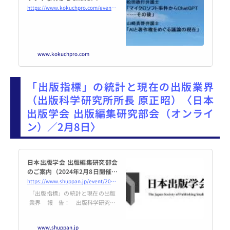
の後」/「AIと著作権をめぐる議
https://www.kokuchpro.com/event/JEPA20240119/
論の現在」 2024年1月19日（オ
ンライン・Zoom） - こくちー
ずプロ
www.kokuchpro.com
「出版指標」の統計と現在の出版業界
（出版科学研究所所長 原正昭）〈日本
出版学会 出版編集研究部会（オンライ
ン）／2月8日〉
日本出版学会 出版編集研究部会
のご案内（2024年2月8日開催）
| 日本出版学会
https://www.shuppan.jp/event/2023/12/21/2918/
「出版指標」の統計と現在の出版
業界 報 告： 出版科学研究所
所長 原正昭 日 時： 2024
年2月8日（木） 18時30分～19
www.shuppan.jp