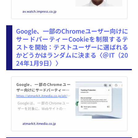
「Apple Vision Pro」を2月2日に
アメリカで発売すると発表した。
av.watch.impress.co.jp
予約は1月19日から受け付ける。
なお、現時点で同製品は全米のAp
ple Store全店舗と、オンラインス
Google、一部のChromeユーザー向けに
トアで取り扱うとしており、日本
を含めアメリカ以外での取り扱い
サードパーティーCookieを制限するテ
については明かされていない。
ストを開始：テストユーザーに選ばれる
かどうかはランダムに決まる〈＠IT（20
24年1月9日）〉
Google、一部のChromeユー
ザー向けにサードパーティーCo
okieを制限するテストを開始
https://atmarkit.itmedia.co.jp/ait/articles/2401/08/news007.html
Googleは、一部のChromeユー
ザーを対象に、Webサイトのサー
ドパーティーCookieへのアクセス
をデフォルトで制限するテストを
atmarkit.itmedia.co.jp
開始した。