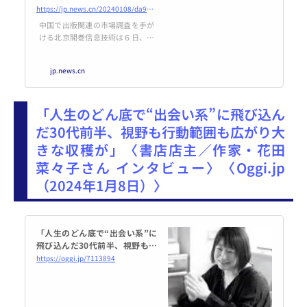
https://jp.news.cn/20240108/da9418cacb5a4a0fbe9bbeb6889972e0/c.html
中国で出版関連の市場調査を手が
ける北京開巻信息技術は６日、中
国出版協会と中国書刊発行業協会
の指導の下、書籍小売市場に対す
jp.news.cn
るモニタリングシステムのデータ
分析に基づき取りまとめた「２０
２３年中国書籍小売市場報告」を
「人生のどん底で“出会い系”に飛び込ん
発表した。２３年の市場規模（定
価ベース）は前年比４・７％増の
だ30代前半、視野も行動範囲も広がり大
９１２億元（１元＝約２０円）と
きな収穫が」〈書店店主／作家・花田
拡大傾向を回復した。
菜々子さん インタビュー〉〈Oggi.jp
（2024年1月8日）〉
「人生のどん底で“出会い系”に
飛び込んだ30代前半、視野も行
動範囲も広がり大きな収穫が」
https://oggi.jp/7113894
〈書店店主／作家・花田菜々子
さん インタビュー〉 | Oggi.jp