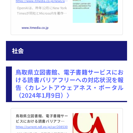
なし」と公式ブログで反論
https://www.itmedia.co.jp/news/articles/2401/09/news053.html
OpenAIは、昨年12月にNew York
Timesが同社とMicrosoftを著作権
侵害で提訴したことについて「法
的根拠がない」と公式ブログで主
www.itmedia.co.jp
張した。AIモデルのトレーニング
はフェアユースだというこれまで
の主張を繰り返した。
社会
鳥取県立図書館、電子書籍サービスにお
ける読書バリアフリーへの対応状況を報
告〈カレントアウェアネス・ポータル
（2024年1月9日）〉
鳥取県立図書館、電子書籍サー
ビスにおける読書バリアフリー
への対応状況を報告
https://current.ndl.go.jp/car/208530