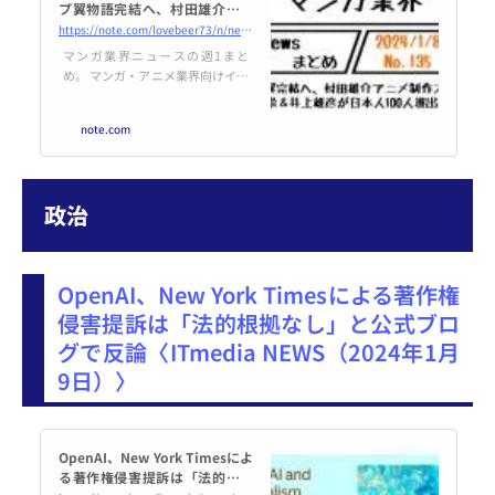
プ翼物語完結へ、村田雄介アニ
メ制作スタジオ設立、森田崇＆
https://note.com/lovebeer73/n/ne3d29d6d64f4
井上雄彦が日本人100人選出 な
マンガ業界ニュースの週1まと
ど｜1/8-135｜菊池健
め。 マンガ・アニメ業界向けイベ
ントIMART(https://imart.tokyo/)
を運営する筆者が、動きの早いマ
note.com
ンガ業界・Webtoon界隈の
ニュースを出来る限り一か所に集
め、マンガ業界の方が短時間で1
週間分の情報をチェックできるこ
政治
とを目指しています。 2024年の第
1回です。今年もよろしくお願い
いたします！ ――― 「キャプ
テン翼」マンガとしての連載が4
OpenAI、New York Timesによる著作権
月に終了、今後はネームのような
形で制作 「キ...
侵害提訴は「法的根拠なし」と公式ブロ
グで反論〈ITmedia NEWS（2024年1月
9日）〉
OpenAI、New York Timesによ
る著作権侵害提訴は「法的根拠