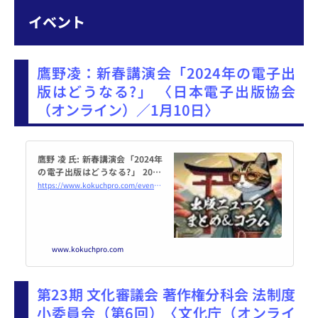
イベント
鷹野凌：新春講演会「2024年の電子出
版はどうなる?」 〈日本電子出版協会
（オンライン）／1月10日〉
鷹野 凌 氏: 新春講演会「2024年
の電子出版はどうなる?」 2024
年1月10日（オンライン・Zoo
https://www.kokuchpro.com/event/20240110/
m） - こくちーずプロ
www.kokuchpro.com
第23期 文化審議会 著作権分科会 法制度
小委員会（第6回）〈文化庁（オンライ