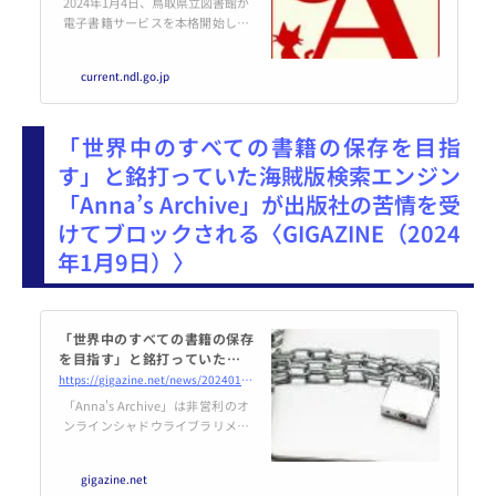
2024年1月4日、鳥取県立図書館が
電子書籍サービスを本格開始しま
した。同館は2023年12月1日から
2024年1月3日までのサービス試用
current.ndl.go.jp
期間中に、読書バリアフリーに対
応するために、電子書籍の読み上
げ機能などの検証を行っていまし
「世界中のすべての書籍の保存を目指
た。サービス
す」と銘打っていた海賊版検索エンジン
「Anna’s Archive」が出版社の苦情を受
けてブロックされる〈GIGAZINE（2024
年1月9日）〉
「世界中のすべての書籍の保存
を目指す」と銘打っていた海賊
版検索エンジン「Anna’s Archi
https://gigazine.net/news/20240109-annas-archive-blocked/
ve」が出版社の苦情を受けてブ
「Anna's Archive」は非営利のオ
ロックされる
ンラインシャドウライブラリメタ
サーチエンジンで、世界最大級の
電子書籍データベース「Z-Librar
gigazine.net
y」が運営者の逮捕・起訴など一