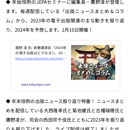
◆ 年始恒例のJEPAセミナーに編集長・鷹野凌が登壇し
ます。毎週配信している「出版ニュースまとめ＆コラ
ム」から、2023年の電子出版関連の主な動きを振り返
り、2024年を予想します。1月10日開催！
鷹野 凌 氏: 新春講演会「2024年
の電子出版はどうなる?」 2024
年1月10日（オンライン・Zoo
https://www.kokuchpro.com/event/20240110/
m） - こくちーずプロ
www.kokuchpro.com
◆ 年末恒例の出版ニュース振り返り特番！ ニュースまと
めを配信している大西隆幸氏と菊池健氏と古幡瑞穂氏と
鷹野凌が、司会の西田宗千佳氏とともに2023年を振り返
り＆掘り下げました。ライブ配信は終了しましたが、