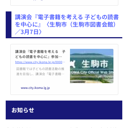
時30分 （開場：18時20分）
場 所： オンライン開催（Zoo
m） 会 費： 無料 定 員： 1
講演会『電子書籍を考える 子どもの読書
00名
を中心に』〈生駒市（生駒市図書会館）
／3月7日〉
講演会『電子書籍を考える 子
どもの読書を中心に』参加者募
集 | 生駒市公式ホームページ
https://www.city.ikoma.lg.jp/0000034110.html
図書館では子どもの読書活動の推
進を目指し、講演会「電子書籍を
考える 子どもの読書を中心に」
を開催します。どなたでも参加い
www.city.ikoma.lg.jp
ただけます。是非ご参加くださ
い！
お知らせ