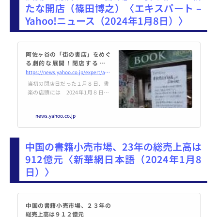
たな開店（篠田博之）〈エキスパート –
の一部を抜粋・編集したもので
す。
Yahoo!ニュース（2024年1月8日）〉
阿佐ヶ谷の「街の書店」をめぐ
る劇的な展開！閉店する「書
楽」を引き継いで新たな開店
https://news.yahoo.co.jp/expert/articles/9d2057b7f69860cf86d43752707623e9c1a2f7c2
（篠田博之） - エキスパート - Y
当初の閉店日だった１月８日、書
ahoo!ニュース
楽の店頭には 2024年1月８日、
東京・阿佐ヶ谷の駅前にある書店
「書楽」を訪れた。同店は店の前
news.yahoo.co.jp
に大きく閉店のお知らせを掲げて
いたのだが、そこには「1月８日
をもって閉店しま
中国の書籍小売市場、23年の総売上高は
912億元〈新華網日本語（2024年1月8
日）〉
中国の書籍小売市場、２３年の
総売上高は９１２億元