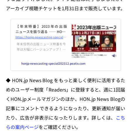
アーカイブ視聴チケットを1月31日まで販売しています。
【年末特番】2023年の出版
ニュースを振り返る ―― HON.j
p News Casting / 大西隆幸×菊
https://honjp-newscasting-special202312.peatix.com
池健×古幡瑞穂×西田宗千佳×
年末恒例の出版ニュース特番を今
鷹野凌
年は大幅にバージョンアップ！ 出
版に関わるニュースをまとめて配
信し続けている、大西隆幸さん
honjp-newscasting-special202312.peatix.com
（メディアコンサルタント）、菊
池健さん（マンガ業界Newsま... p
owered by Peatix : More than a ti
◆ HONꓸjp News Blog をもっと楽しく便利に活用するた
cket.
めのユーザー制度「Readers」に登録すると、週に1回届
くHONꓸjpメールマガジンのほか、HONꓸjp News Blogの
記事にコメントできるようになったり、更新通知が届い
たり、広告が非表示になったりします。詳しくは、
こち
らの案内ページ
をご確認ください。