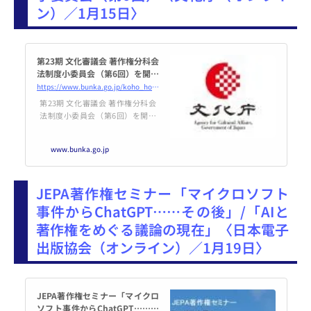
ン）／1月15日〉
第23期 文化審議会 著作権分科会
法制度小委員会（第6回）を開催
します | 文化庁
https://www.bunka.go.jp/koho_hodo_oshirase/hodohappyo/93985401.html
第23期 文化審議会 著作権分科会
法制度小委員会（第6回）を開催
します
www.bunka.go.jp
JEPA著作権セミナー「マイクロソフト
事件からChatGPT……その後」/「AIと
著作権をめぐる議論の現在」〈日本電子
出版協会（オンライン）／1月19日〉
JEPA著作権セミナー「マイクロ
ソフト事件からChatGPT……そ