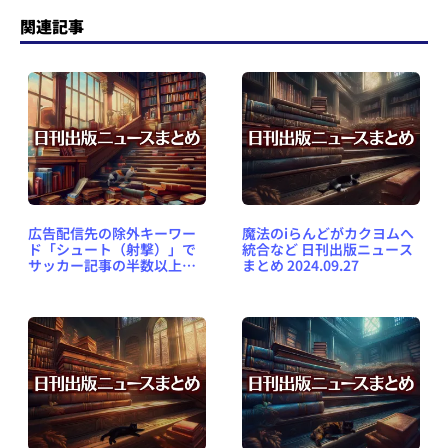
関連記事
広告配信先の除外キーワー
魔法のiらんどがカクヨムへ
ド「シュート（射撃）」で
統合など 日刊出版ニュース
サッカー記事の半数以上が
まとめ 2024.09.27
ブロック対象になど 日刊出
版ニュースまとめ
2024.10.01