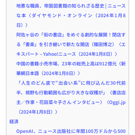
地悪な職員、帝国図書館の知られざる歴史 | ニュース
な本〈ダイヤモンド・オンライン（2024年1月8
日）〉
阿佐ヶ谷の「街の書店」をめぐる劇的な展開！閉店す
る「書楽」を引き継いで新たな開店（篠田博之）〈エ
キスパート – Yahoo!ニュース（2024年1月8日）〉
中国の書籍小売市場、23年の総売上高は912億元〈新
華網日本語（2024年1月8日）〉
「人生のどん底で“出会い系”に飛び込んだ30代前
半、視野も行動範囲も広がり大きな収穫が」〈書店店
主／作家・花田菜々子さん インタビュー〉〈Oggi.jp
（2024年1月8日）〉
経済
OpenAI、ニュース出版社に年間100万ドルから500