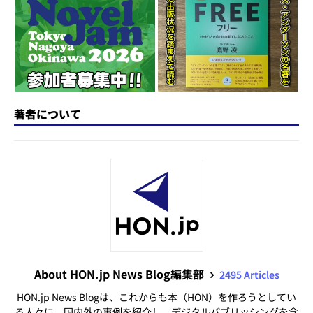
n
o
k
著者について
About HON.jp News Blog編集部
2495 Articles
HON.jp News Blogは、これからも本（HON）を作ろうとしてい
る人々に、国内外の事例を紹介し、デジタルパブリッシングを含