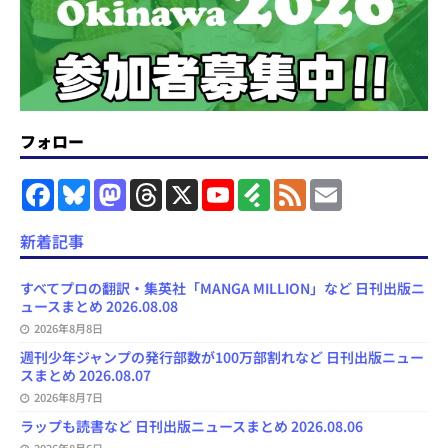
フォロー
F
B
M
T
X
Y
F
F
E
a
l
a
h
o
e
e
m
c
u
s
r
u
e
e
a
e
e
t
e
T
d
d
i
新着記事
b
s
o
a
u
l
l
o
k
d
d
b
y
o
y
o
s
e
すべてプロの翻訳・集英社「MANGA MILLION」など 日刊出版ニ
k
n
C
ュースまとめ 2026.08.08
h
2026年8月8日
a
n
週刊少年ジャンプの発行部数が100万部割れなど 日刊出版ニュー
n
スまとめ 2026.08.07
e
l
2026年8月7日
ラップも読書など 日刊出版ニュースまとめ 2026.08.06
2026年8月6日