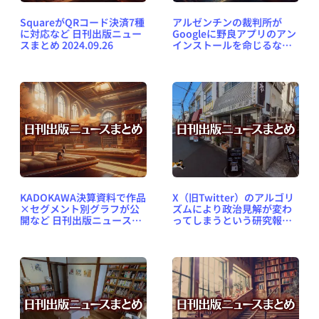
SquareがQRコード決済7種
アルゼンチンの裁判所が
に対応など 日刊出版ニュー
Googleに野良アプリのアン
スまとめ 2024.09.26
インストールを命じるなど
日刊出版ニュースまとめ
2024.09.25
KADOKAWA決算資料で作品
X（旧Twitter）のアルゴリ
×セグメント別グラフが公
ズムにより政治見解が変わ
開など 日刊出版ニュースま
ってしまうという研究報告
とめ 2024.05.14
など 日刊出版ニュースまと
め 2024.12.10