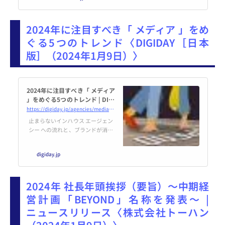
批判を浴び、一部のメディアが訴
訟を起こしています。
2024年に注目すべき「 メディア 」をめ
ぐる5つのトレンド〈DIGIDAY［日本
版］（2024年1月9日）〉
2024年に注目すべき「 メディア
」をめぐる5つのトレンド | DIGI
DAY［日本版］
https://digiday.jp/agencies/media-buying-briefing-here-are-five-media-agency-trends-to-watch-in-2024/
止まらないインハウス エージェン
シー への流れと、ブランドが消費
者との直接的な接触を模索する動
きが進むなか、2024年が幕を上げ
digiday.jp
た。これを機に、今年メディア
エージェンシー 業界が熟考と責任
ある対応を迫られる主要な課題に
2024年 社長年頭挨拶（要旨）～中期経
ついて考察したいと思う。5つの
課題を以下にまとめた。
営計画「BEYOND」名称を発表～ |
ニュースリリース〈株式会社トーハン