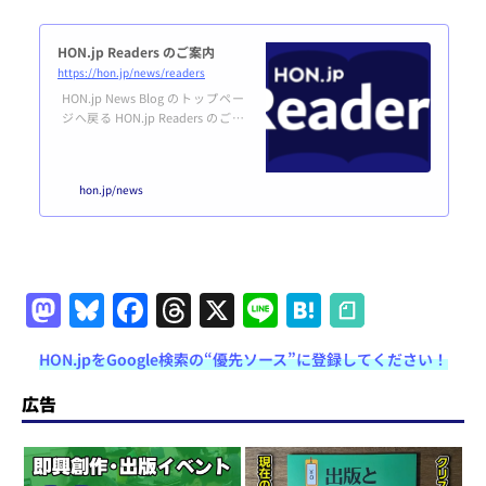
HON.jp Readers のご案内
https://hon.jp/news/readers
HON.jp News Blog のトップペー
ジへ戻る HON.jp Readers のご案
内HON.jp Readers は、HON.jp Ne
ws Blog をもっと楽しく便利に活
用するためのユーザー制度です。
hon.jp/news
誰でも無料で登録できます。利用
規約はこちら。登録する あなた
はユーザー登録済み＆ログイン済
みです。マイページはこちら。 H
ON.jp News Blogとは？概要HON.
jp News Blogは、紙だけでなくデ
M
Bl
F
T
X
Li
H
ジタル出版も含めた、広い意味で
a
u
a
h
n
at
の本（HON）のつくり手をエン
パ...
HON.jpをGoogle検索の“優先ソース”に登録してください！
st
e
c
re
e
e
o
s
e
a
n
広告
d
k
b
d
a
o
y
o
s