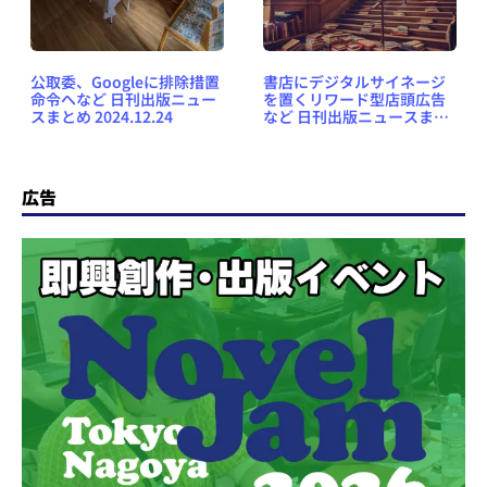
公取委、Googleに排除措置
書店にデジタルサイネージ
命令へなど 日刊出版ニュー
を置くリワード型店頭広告
スまとめ 2024.12.24
など 日刊出版ニュースまと
め 2024.10.02
広告