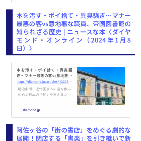
連の法的措置を受けたことに対抗
して作られました。Anna's Archi
本を汚す・ポイ捨て・異臭騒ぎ…マナー
veは著作権で保護されたコンテン
ツを直接扱わないようにして法的
最悪の客vs意地悪な職員、帝国図書館の
リスクを回避していましたが、イ
知られざる歴史 | ニュースな本〈ダイヤ
タリアの出版社協会が2023年12月
に訴状を提出し、結果としてAnn
モンド・オンライン（2024年1月8
a's Archiveへのアクセスを即時遮
日）〉
断する指...
本を汚す・ポイ捨て・異臭騒
ぎ…マナー最悪の客vs意地悪な
職員、帝国図書館の知られざる
https://diamond.jp/articles/-/330821
歴史
明治中頃、近代国家への道を歩み
始めた日本の「知」を支えるため
に誕生した帝国図書館。現在の国
立国会図書館につながる施設に
diamond.jp
は、後に大作家となる学生も通っ
たが、マナー意識の低い利用者と
上から目線の図書館との間でバト
阿佐ヶ谷の「街の書店」をめぐる劇的な
ルは繰り返された。本稿は、長尾
宗典『帝国図書館 近代日本の
展開！閉店する「書楽」を引き継いで新
「知」の物語』（中央公論新社）