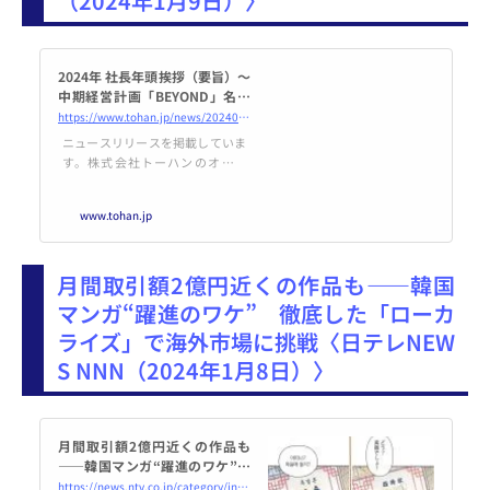
（2024年1月9日）〉
2024年 社長年頭挨拶（要旨）～
中期経営計画「BEYOND」名称
を発表～ | ニュースリリース | 株
https://www.tohan.jp/news/20240109_2235.html
式会社トーハン
ニュースリリースを掲載していま
す。株式会社トーハンのオフィ
シャルサイトです。トーハンは出
版社と書店、読者を結ぶ出版流通
www.tohan.jp
ネットワークを構築しています。
月間取引額2億円近くの作品も――韓国
マンガ“躍進のワケ” 徹底した「ローカ
ライズ」で海外市場に挑戦〈日テレNEW
S NNN（2024年1月8日）〉
月間取引額2億円近くの作品も
――韓国マンガ“躍進のワケ”
徹底した「ローカライズ」で海
https://news.ntv.co.jp/category/international/6a842972fcd3485db5f9b40ac389abc7