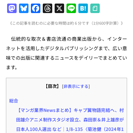
M
Bl
F
T
X
Li
H
a
u
a
h
n
at
《この記事を読むのに必要な時間は約 6 分です（1分600字計算）》
st
e
c
re
e
e
o
s
e
a
n
伝統的な取次＆書店流通の商業出版から、インター
d
k
b
d
a
ネットを活用したデジタルパブリッシングまで、広い意
o
y
o
s
味での出版に関連するニュースをデイリーでまとめてい
n
o
ます。
k
【目次】
[
非表示にする
]
総合
【マンガ業界Newsまとめ】キャプ翼物語完結へ、村
田雄介アニメ制作スタジオ設立、森田崇＆井上雄彦が
日本人100人選出 など｜1/8-135〈菊池健（2024年1