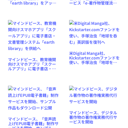
「earth library」をアップ
ービス「e-著作物管理流
デート、Adobe DRM付き
通」をVer.2.0にバージョン
EPUBも販売可能に
アップ
米Digital Manga社、
Kickstarter.comファンドを
マインドピース、教育機関
使い、手塚治虫「地球を呑
向けスマホアプリ「スクー
む」英訳版を復刊へ
ルアプリ」に電子書店・文
書管理システム「earth
library」を供給へ
マインドピース、デジタル
著作物の著作権実務代行サ
マインドピース、「音声読
ービスを開始
上げEPUB電子書籍」制作サ
ービスを開始、サンプル作