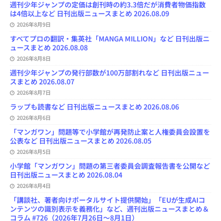
o
y
o
s
e
週刊少年ジャンプの定価は創刊時の約3.3倍だが消費者物価指数
k
n
C
は4倍以上など 日刊出版ニュースまとめ 2026.08.09
h
2026年8月9日
a
n
すべてプロの翻訳・集英社「MANGA MILLION」など 日刊出版ニ
n
ュースまとめ 2026.08.08
e
l
2026年8月8日
週刊少年ジャンプの発行部数が100万部割れなど 日刊出版ニュー
スまとめ 2026.08.07
2026年8月7日
ラップも読書など 日刊出版ニュースまとめ 2026.08.06
2026年8月6日
「マンガワン」問題等で小学館が再発防止案と人権委員会設置を
公表など 日刊出版ニュースまとめ 2026.08.05
2026年8月5日
小学館「マンガワン」問題の第三者委員会調査報告書を公開など
日刊出版ニュースまとめ 2026.08.04
2026年8月4日
「講談社、著者向けポータルサイト提供開始」「EUが生成AIコ
ンテンツの識別表示を義務化」など、週刊出版ニュースまとめ＆
コラム #726（2026年7月26日～8月1日）