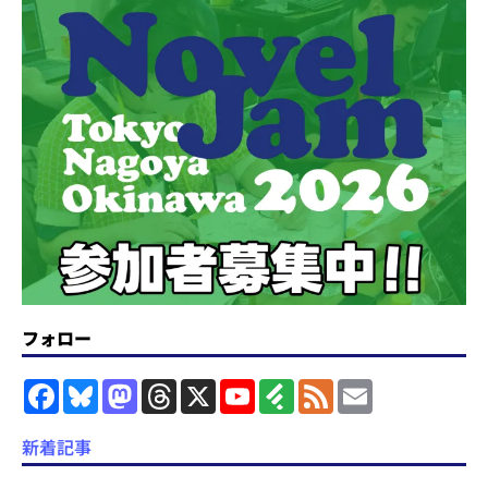
フォロー
F
B
M
T
X
Y
F
F
E
a
l
a
h
o
e
e
m
c
u
s
r
u
e
e
a
e
e
t
e
T
d
d
i
新着記事
b
s
o
a
u
l
l
o
k
d
d
b
y