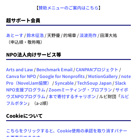
【
賛助メニューのご案内はこちら
】
超サポート会員
あとーす
/
鈴木征浩
/ 天野優 / 的場章 /
淡波亮作
/ 田澤大祐
（申込順・敬称略）
NPO法人向けサービス等
Arts and Law
/
Benchmark Email
/
CANPANプロジェクト
/
Canva for NPO
/
Google for Nonprofits
/
MotionGallery
/
note
Pro（NovelJam協賛）
/
Syncable
/
TechSoup Japan
/
Slack
NPO支援プログラム
/
Zoomミーティング・プロプラン
/
サイボ
ウズNPOプログラム
/
本で寄付するチャリボン
/ ルビ財団「
ルビ
フルボタン
」（a-z順）
Cookieについて
こちらをクリックすると、Cookie使用の承認を取り消すバナー