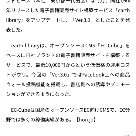
ンドピース（本社：東京都千代田区）は今月、同社が昨
o
y
o
s
年リリースした電子書籍販売サイト構築サービス「earth
n
o
library」をアップデートし、「Ver.3.0」としたことを発
k
表した。
earth libraryは、オープンソースCMS「EC-Cube」を
ベースに自社ブランドの電子書籍販売サイトを構築する
サービスで、最低10,000円からという低価格の運用コス
トがウリ。今回の「Ver.3.0」ではFacebook上への商品
ウォール投稿機能を搭載し、書店側への誘導やプロモー
ションができるようになった。
EC-Cubeは国産のオープンソースEC向けCMSで、EC分
野では多くの稼働実績がある。【hon.jp】