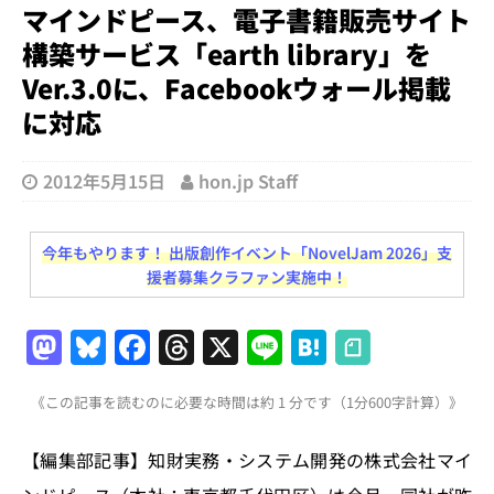
マインドピース、電子書籍販売サイト
構築サービス「earth library」を
Ver.3.0に、Facebookウォール掲載
に対応
2012年5月15日
hon.jp Staff
今年もやります！ 出版創作イベント「NovelJam 2026」支
援者募集クラファン実施中！
M
Bl
F
T
X
Li
H
a
u
a
h
n
at
《この記事を読むのに必要な時間は約 1 分です（1分600字計算）》
st
e
c
re
e
e
o
s
e
a
n
【編集部記事】知財実務・システム開発の株式会社マイ
d
k
b
d
a