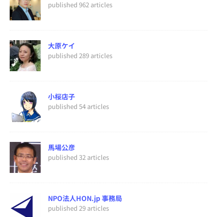
published 962 articles
大原ケイ
published 289 articles
小桜店子
published 54 articles
馬場公彦
published 32 articles
NPO法人HON.jp 事務局
published 29 articles