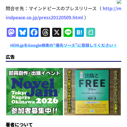
問合せ先：マインドピースのプレスリリース（
http://m
indpeace.co.jp/press20120509.html
）
M
Bl
F
T
X
Li
H
a
u
a
h
n
at
HON.jpをGoogle検索の“優先ソース”に登録してください！
st
e
c
re
e
e
o
s
e
a
n
広告
d
k
b
d
a
o
y
o
s
n
o
k
著者について