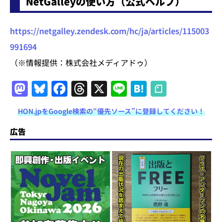
NetGalleyの使い方（公式ヘルプ）
https://netgalley.zendesk.com/hc/ja/articles/115003
991694
（※情報提供：株式会社メディアドゥ）
M
Bl
F
T
X
Li
H
a
u
a
h
n
at
HON.jpをGoogle検索の“優先ソース”に登録してください！
st
e
c
re
e
e
o
s
e
a
n
広告
d
k
b
d
a
o
y
o
s
n
o
k