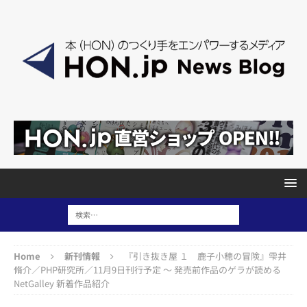
Home
新刊情報
『引き抜き屋 １ 鹿子小穂の冒険』雫井
脩介／PHP研究所／11月9日刊行予定 ～ 発売前作品のゲラが読める
NetGalley 新着作品紹介