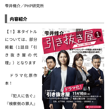
雫井脩介／PHP研究所
内容紹介
【！】本タイトル
については、部分
掲載（1話目「引
き抜き屋の代
理」）となります
ドラマ化原作
本！
『犯人に告ぐ』
『検察側の罪人』