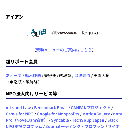
アイアン
【
賛助メニューのご案内はこちら
】
超サポート会員
あとーす
/
鈴木征浩
/ 天野優 / 的場章 /
淡波亮作
/ 田澤大祐
（申込順・敬称略）
NPO法人向けサービス等
Arts and Law
/
Benchmark Email
/
CANPANプロジェクト
/
Canva for NPO
/
Google for Nonprofits
/
MotionGallery
/
note
Pro（NovelJam協賛）
/
Syncable
/
TechSoup Japan
/
Slack
NPO支援プログラム
/
Zoomミーティング・プロプラン
/
サイボ