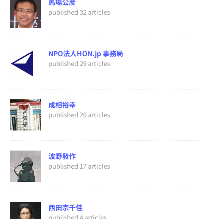
馬場公彦
published 32 articles
NPO法人HON.jp 事務局
published 29 articles
成相裕幸
published 20 articles
波野發作
published 17 articles
西田宗千佳
published 4 articles