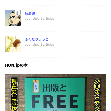
菊池健
published 1 articles
ふくだりょうこ
published 1 articles
HON.jpの本