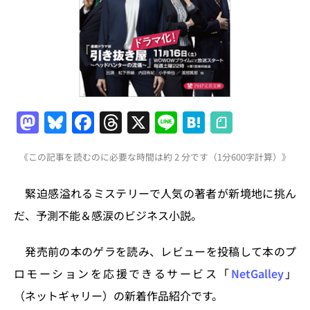
M
Bl
F
T
X
Li
H
a
u
a
h
n
at
《この記事を読むのに必要な時間は約 2 分です（1分600字計算）》
st
e
c
re
e
e
o
s
e
a
n
緊迫感溢れるミステリーで人気の著者が新境地に挑ん
d
k
b
d
a
だ、予測不能＆感涙のビジネス小説。
o
y
o
s
n
o
発売前の本のゲラを読み、レビューを投稿して本のプ
k
ロモーションを応援できるサービス「
NetGalley
」
（ネットギャリー）の新着作品紹介です。