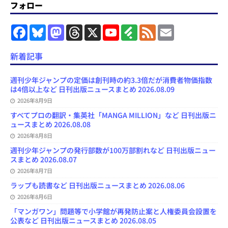
フォロー
F
B
M
T
X
Y
F
F
E
a
l
a
h
o
e
e
m
c
u
s
r
u
e
e
a
e
e
t
e
T
d
d
i
新着記事
b
s
o
a
u
l
l
o
k
d
d
b
y
o
y
o
s
e
週刊少年ジャンプの定価は創刊時の約3.3倍だが消費者物価指数
k
n
C
は4倍以上など 日刊出版ニュースまとめ 2026.08.09
h
2026年8月9日
a
n
すべてプロの翻訳・集英社「MANGA MILLION」など 日刊出版ニ
n
ュースまとめ 2026.08.08
e
l
2026年8月8日
週刊少年ジャンプの発行部数が100万部割れなど 日刊出版ニュー
スまとめ 2026.08.07
2026年8月7日
ラップも読書など 日刊出版ニュースまとめ 2026.08.06
2026年8月6日
「マンガワン」問題等で小学館が再発防止案と人権委員会設置を
公表など 日刊出版ニュースまとめ 2026.08.05