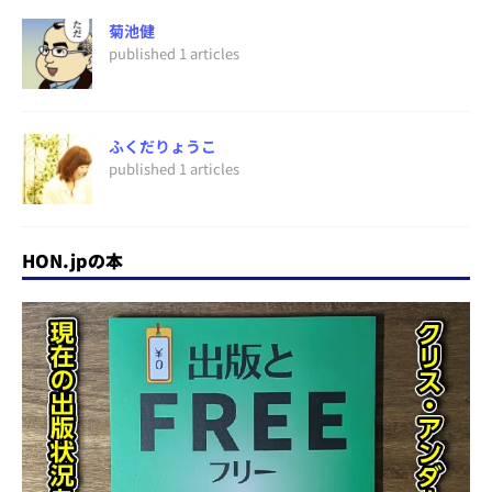
菊池健
published 1 articles
ふくだりょうこ
published 1 articles
HON.jpの本