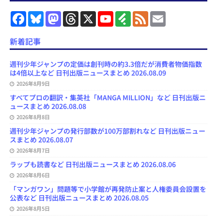
F
B
M
T
X
Y
F
F
E
a
l
a
h
o
e
e
m
c
u
s
r
u
e
e
a
e
e
t
e
T
d
d
i
新着記事
b
s
o
a
u
l
l
o
k
d
d
b
y
o
y
o
s
e
週刊少年ジャンプの定価は創刊時の約3.3倍だが消費者物価指数
k
n
C
は4倍以上など 日刊出版ニュースまとめ 2026.08.09
h
2026年8月9日
a
n
すべてプロの翻訳・集英社「MANGA MILLION」など 日刊出版ニ
n
ュースまとめ 2026.08.08
e
l
2026年8月8日
週刊少年ジャンプの発行部数が100万部割れなど 日刊出版ニュー
スまとめ 2026.08.07
2026年8月7日
ラップも読書など 日刊出版ニュースまとめ 2026.08.06
2026年8月6日
「マンガワン」問題等で小学館が再発防止案と人権委員会設置を
公表など 日刊出版ニュースまとめ 2026.08.05
2026年8月5日