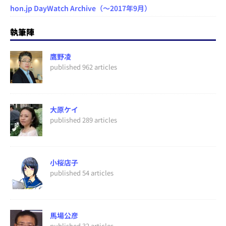
hon.jp DayWatch Archive（～2017年9月）
執筆陣
鷹野凌
published 962 articles
大原ケイ
published 289 articles
小桜店子
published 54 articles
馬場公彦
published 32 articles