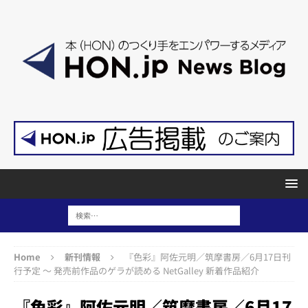
Home
新刊情報
『色彩』阿佐元明／筑摩書房／6月17日刊
行予定 ～ 発売前作品のゲラが読める NetGalley 新着作品紹介
『色彩』阿佐元明／筑摩書房／6月17