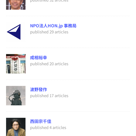
NPO法人HON.jp 事務局
published 29 articles
成相裕幸
published 20 articles
波野發作
published 17 articles
西田宗千佳
published 4 articles