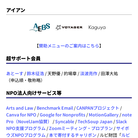
アイアン
【
賛助メニューのご案内はこちら
】
超サポート会員
あとーす
/
鈴木征浩
/ 天野優 / 的場章 /
淡波亮作
/ 田澤大祐
（申込順・敬称略）
NPO法人向けサービス等
Arts and Law
/
Benchmark Email
/
CANPANプロジェクト
/
Canva for NPO
/
Google for Nonprofits
/
MotionGallery
/
note
Pro（NovelJam協賛）
/
Syncable
/
TechSoup Japan
/
Slack
NPO支援プログラム
/
Zoomミーティング・プロプラン
/
サイボ
ウズNPOプログラム
/
本で寄付するチャリボン
/ ルビ財団「
ルビ