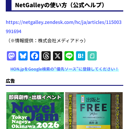
NetGalleyの使い方（公式ヘルプ）
https://netgalley.zendesk.com/hc/ja/articles/115003
991694
（※情報提供：株式会社メディアドゥ）
M
Bl
F
T
X
Li
H
a
u
a
h
n
at
HON.jpをGoogle検索の“優先ソース”に登録してください！
st
e
c
re
e
e
o
s
e
a
n
広告
d
k
b
d
a
o
y
o
s
n
o
k