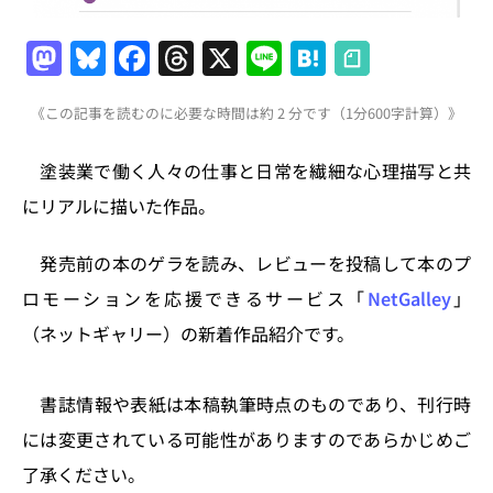
M
Bl
F
T
X
Li
H
a
u
a
h
n
at
《この記事を読むのに必要な時間は約 2 分です（1分600字計算）》
st
e
c
re
e
e
o
s
e
a
n
塗装業で働く人々の仕事と日常を繊細な心理描写と共
d
k
b
d
a
にリアルに描いた作品。
o
y
o
s
n
o
発売前の本のゲラを読み、レビューを投稿して本のプ
k
ロモーションを応援できるサービス「
NetGalley
」
（ネットギャリー）の新着作品紹介です。
書誌情報や表紙は本稿執筆時点のものであり、刊行時
には変更されている可能性がありますのであらかじめご
了承ください。