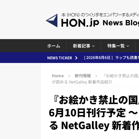
ホーム
新着記事
特集一覧
[ 2026年8月5日 ]
「マンガワン
NEWS TICKER
ースまとめ 2026.08.05
日刊
Home
新刊情報
『お絵かき禁止の国
[ 2026年8月4日 ]
小学館「マン
が読める NetGalley 新着作品紹介
め 2026.08.04
日刊出版ニュ
『お絵かき禁止の国
[ 2026年8月3日 ]
「講談社、著
6月10日刊行予定 
務化」など、週刊出版ニュースまとめ
る NetGalley 新
とめ＆コラム
[ 2026年8月2日 ]
EUが生成AI