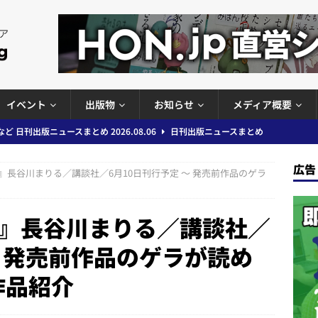
イベント
出版物
お知らせ
メディア概要
」問題等で小学館が再発防止案と人権委員会設置を公表など 日刊出版ニュ
出版ニュースまとめ
広告
』長谷川まりる／講談社／6月10日刊行予定 ～ 発売前作品のゲラ
ガワン」問題の第三者委員会調査報告書を公開など 日刊出版ニュースまと
ースまとめ
』長谷川まりる／講談社／
者向けポータルサイト提供開始」「EUが生成AIコンテンツの識別表示を義
～ 発売前作品のゲラが読め
＆コラム #726（2026年7月26日～8月1日）
週刊出版ニュースま
着作品紹介
コンテンツの識別表示を義務化など 日刊出版ニュースまとめ 2026.08.02