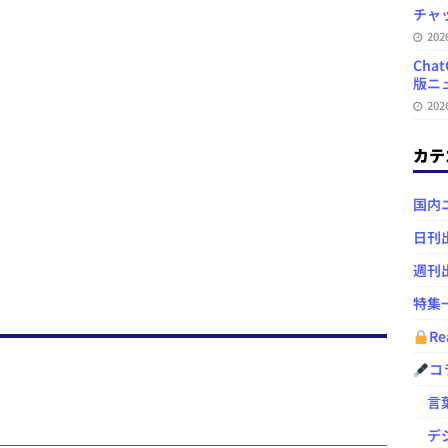
チャ
20
Ch
版ニュ
20
カテ
国内
日刊
週刊
特集
Re
コ
言葉
デジ