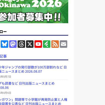
ロー
F
B
M
T
X
Y
F
F
E
a
l
a
h
o
e
e
m
c
u
s
r
u
e
e
a
e
e
t
e
T
d
d
i
記事
b
s
o
a
u
l
l
o
k
d
d
b
y
o
y
o
s
e
少年ジャンプの発行部数が100万部割れなど 日
k
n
C
ニュースまとめ 2026.08.07
h
a
26年8月7日
n
プも読書など 日刊出版ニュースまとめ
n
e
.08.06
l
26年8月6日
ンガワン」問題等で小学館が再発防止案と人権
会設置を公表など 日刊出版ニュースまとめ