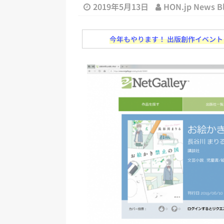
日刊出版ニュースまとめ
2019年5月13日
HON.jp News 
[ 2026年8月1日 ]
文科省、プログ
今年もやります！ 出版創作イベント「N
日刊出版ニュースまとめ
[ 2026年7月31日 ]
HON.jp 
日刊出版ニュースまとめ 2026.07
[ 2026年7月30日 ]
チャットボ
[ 2026年7月30日 ]
ChatGPT
刊出版ニュースまとめ
[ 2026年8月7日 ]
週刊少年ジャン
日刊出版ニュースまとめ
[ 2026年8月6日 ]
ラップも読書な