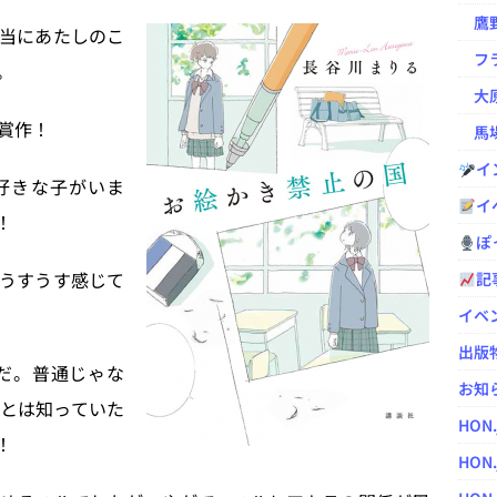
鷹野凌の
当にあたしのこ
フラ
。
大原
賞作！
馬場
イ
好きな子がいま
イ
！
ぽっ
うすうす感じて
記
イベ
出版
だ。普通じゃな
お知
とは知っていた
HON
！
HON.