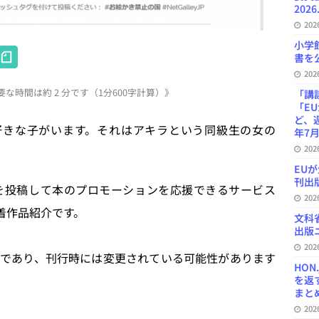
2026
20
小学
H
書を公
at
20
な時間は約 2 分です（1分600字計算）》
e
「講
「E
n
ど、
きな子がいます。それはアキラという同級生の女の
年7月
a
20
EU
刊出版
投稿して本のプロモーションを応援できるサービス
20
着作品紹介です。
文科
出版ニ
20
であり、刊行時には変更されている可能性があります
HON
を返
まとめ 
20