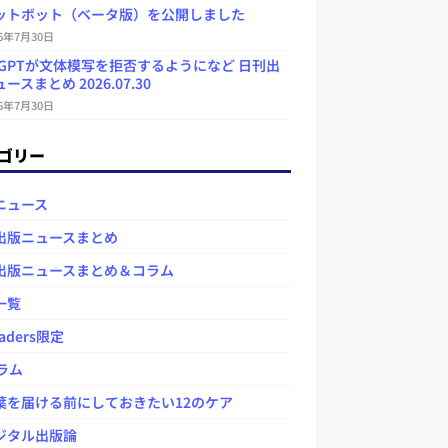
ットボット（ベータ版）を公開しました
26年7月30日
atGPTが文体模写を拒否するようになど 日刊出
ースまとめ 2026.07.30
26年7月30日
ゴリー
ニュース
出版ニュースまとめ
出版ニュースまとめ＆コラム
一覧
aders限定
ラム
を届ける前にしておきたい12のケア
タル出版論