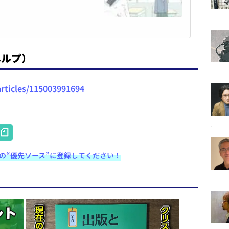
ヘルプ）
articles/115003991694
H
at
e検索の“優先ソース”に登録してください！
e
n
a