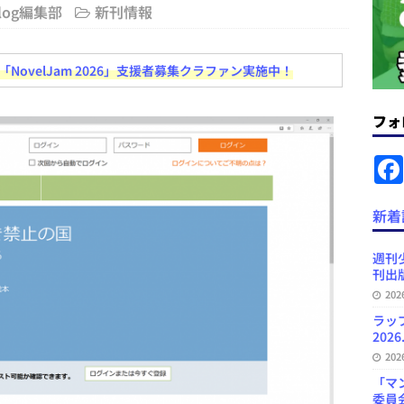
Blog編集部
新刊情報
ラミング教育にAI活用方針など 日刊出版ニュースまとめ 2026.08.01
ovelJam 2026」支援者募集クラファン実施中！
News Blogに拡張検索生成（RAG）で回答を返すチャットボットを設置など
フォ
.31
日刊出版ニュースまとめ
ット（ベータ版）を公開しました
お知らせ
が文体模写を拒否するようになど 日刊出版ニュースまとめ 2026.07.30
日
新着
プの発行部数が100万部割れなど 日刊出版ニュースまとめ 2026.08.07
週刊
刊出版
20
ど 日刊出版ニュースまとめ 2026.08.06
日刊出版ニュースまとめ
ラッ
2026
20
「マ
委員