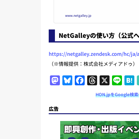
www.netgalley.jp
NetGalleyの使い方（公式
https://netgalley.zendesk.com/hc/ja/
（※情報提供：株式会社メディアドゥ）
M
Bl
F
T
X
Li
a
u
a
h
n
HON.jpをGoogl
st
e
c
re
e
o
s
e
a
広告
d
k
b
d
o
y
o
s