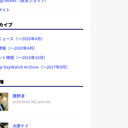
.jp Books（直営ショップ）
サイト
カイブ
ニュース（～2020年4月）
情報（～2020年4月）
ント情報（～2019年10月）
jp DayWatch Archive（～2017年9月）
陣
鷹野凌
published 962 articles
大原ケイ