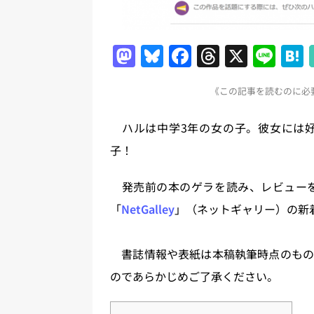
M
Bl
F
T
X
Li
a
u
a
h
n
《この記事を読むのに必要
st
e
c
re
e
o
s
e
a
ハルは中学3年の女の子。彼女には好
d
k
b
d
子！
o
y
o
s
n
o
発売前の本のゲラを読み、レビューを
k
「
NetGalley
」（ネットギャリー）の新
書誌情報や表紙は本稿執筆時点のもの
のであらかじめご了承ください。