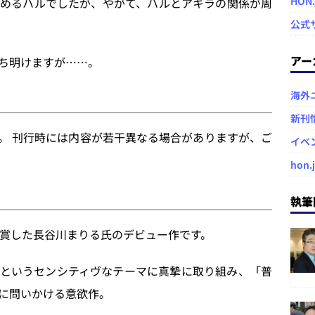
HON
めるハルでしたが、やがて、ハルとアキラの関係が周
公式
アー
ち明けますが……。
海外
新刊
 刊行時には内容が若干異なる場合がありますが、ご
イベ
hon.
執筆
賞した長谷川まりる氏のデビュー作です。
というセンシティヴなテーマに真摯に取り組み、「普
に問いかける意欲作。