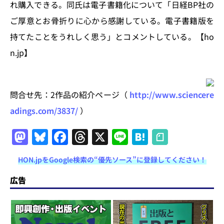
れ購入できる。同氏は電子書籍化について「日経BP社の
ご厚意とお骨折りに心から感謝している。電子書籍版を
持てたことをうれしく思う」とコメントしている。【ho
n.jp】
問合せ先：2作品の紹介ページ（
http://www.sciencere
adings.com/3837/
）
M
Bl
F
T
X
Li
H
a
u
a
h
n
at
HON.jpをGoogle検索の“優先ソース”に登録してください！
st
e
c
re
e
e
o
s
e
a
n
広告
d
k
b
d
a
o
y
o
s