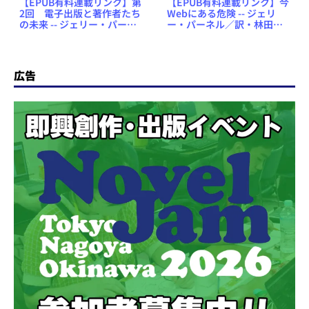
【EPUB有料連載リンク】第
【EPUB有料連載リンク】今
2回 電子出版と著作者たち
Webにある危険 -- ジェリ
の未来 -- ジェリー・パーネ
ー・パーネル／訳・林田陽
ル／訳・林田陽子「新・混
子「新・混沌の館にて」
沌の館にて」
広告