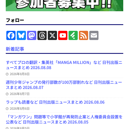
フォロー
F
B
M
T
X
Y
F
F
E
a
l
a
h
o
e
e
m
c
u
s
r
u
e
e
a
e
e
t
e
T
d
d
i
新着記事
b
s
o
a
u
l
l
o
k
d
d
b
y
o
y
o
s
e
すべてプロの翻訳・集英社「MANGA MILLION」など 日刊出版ニ
k
n
C
ュースまとめ 2026.08.08
h
2026年8月8日
a
n
週刊少年ジャンプの発行部数が100万部割れなど 日刊出版ニュー
n
スまとめ 2026.08.07
e
l
2026年8月7日
ラップも読書など 日刊出版ニュースまとめ 2026.08.06
2026年8月6日
「マンガワン」問題等で小学館が再発防止案と人権委員会設置を
公表など 日刊出版ニュースまとめ 2026.08.05
2026年8月5日