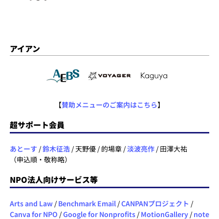
アイアン
【
賛助メニューのご案内はこちら
】
超サポート会員
あとーす
/
鈴木征浩
/ 天野優 / 的場章 /
淡波亮作
/ 田澤大祐
（申込順・敬称略）
NPO法人向けサービス等
Arts and Law
/
Benchmark Email
/
CANPANプロジェクト
/
Canva for NPO
/
Google for Nonprofits
/
MotionGallery
/
note