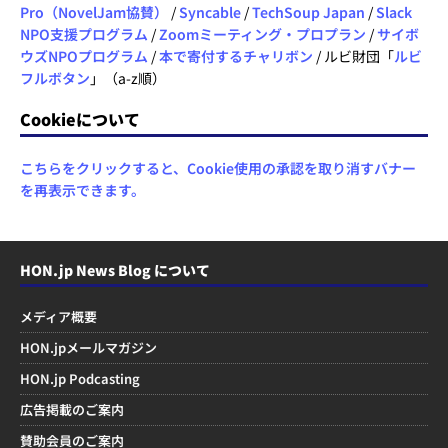
Pro（NovelJam協賛）
/
Syncable
/
TechSoup Japan
/
Slack
NPO支援プログラム
/
Zoomミーティング・プロプラン
/
サイボ
ウズNPOプログラム
/
本で寄付するチャリボン
/ ルビ財団「
ルビ
フルボタン
」（a-z順）
Cookieについて
こちらをクリックすると、Cookie使用の承認を取り消すバナー
を再表示できます。
HON.jp News Blog について
メディア概要
HON.jpメールマガジン
HON.jp Podcasting
広告掲載のご案内
賛助会員のご案内