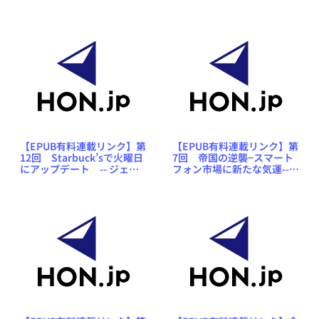
ー・パーネル／訳・林田陽
ネル／訳・林田陽子「新・
子「新・混沌の館にて」
混沌の館にて」
【EPUB有料連載リンク】第
【EPUB有料連載リンク】第
12回 Starbuck’sで火曜日
7回 帝国の逆襲−スマート
にアップデート -- ジェリ
フォン市場に新たな気運--
ー・パーネル／訳・林田陽
ジェリー・パーネル／訳・
子「新・混沌の館にて」
林田陽子「新・混沌の館に
て」