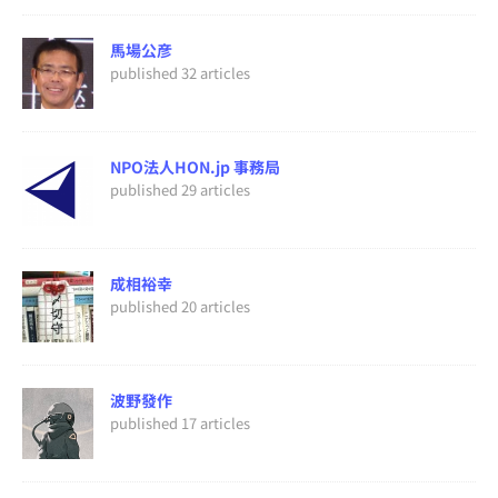
馬場公彦
published 32 articles
NPO法人HON.jp 事務局
published 29 articles
成相裕幸
published 20 articles
波野發作
published 17 articles