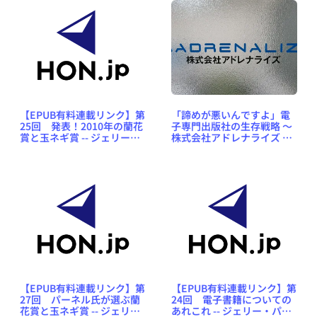
【EPUB有料連載リンク】第
「諦めが悪いんですよ」電
25回 発表！2010年の蘭花
子専門出版社の生存戦略 ～
賞と玉ネギ賞 -- ジェリー・
株式会社アドレナライズ 代
パーネル／訳・林田陽子
表取締役 井手邦俊氏インタ
「新・混沌の館にて」
ビュー
【EPUB有料連載リンク】第
【EPUB有料連載リンク】第
27回 パーネル氏が選ぶ蘭
24回 電子書籍についての
花賞と玉ネギ賞 -- ジェリ
あれこれ -- ジェリー・パー