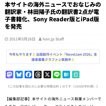
本サイトの海外ニュースでおなじみの
翻訳家・林田陽子氏の翻訳書2点が電
子書籍化、Sony Reader版とiPad版
を発売
2011年5月26日
hon.jp Staff
今年もやります！ 出版創作イベント「NovelJam 2026」支
援者募集クラファン実施中！
M
Bl
F
T
X
Li
H
a
u
a
h
n
at
《この記事を読むのに必要な時間は約 1 分です（1分600字計算）》
st
e
c
re
e
e
o
s
e
a
n
【編集部記事】本サイトの海外ニュース執筆メンバーで
d
k
b
d
a