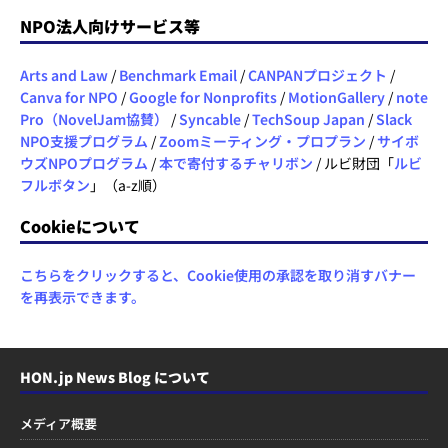
NPO法人向けサービス等
Arts and Law
/
Benchmark Email
/
CANPANプロジェクト
/
Canva for NPO
/
Google for Nonprofits
/
MotionGallery
/
note
Pro（NovelJam協賛）
/
Syncable
/
TechSoup Japan
/
Slack
NPO支援プログラム
/
Zoomミーティング・プロプラン
/
サイボ
ウズNPOプログラム
/
本で寄付するチャリボン
/ ルビ財団「
ルビ
フルボタン
」（a-z順）
Cookieについて
こちらをクリックすると、Cookie使用の承認を取り消すバナー
を再表示できます。
HON.jp News Blog について
メディア概要