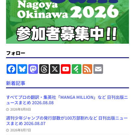
フォロー
F
B
M
T
X
Y
F
F
E
a
l
a
h
o
e
e
m
c
u
s
r
u
e
e
a
e
e
t
e
T
d
d
i
新着記事
b
s
o
a
u
l
l
o
k
d
d
b
y
o
y
o
s
e
すべてプロの翻訳・集英社「MANGA MILLION」など 日刊出版ニ
k
n
C
ュースまとめ 2026.08.08
h
2026年8月8日
a
n
週刊少年ジャンプの発行部数が100万部割れなど 日刊出版ニュー
n
スまとめ 2026.08.07
e
l
2026年8月7日