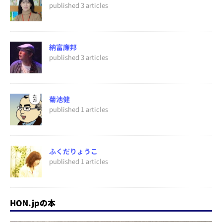
published 3 articles
納富廉邦
published 3 articles
菊池健
published 1 articles
ふくだりょうこ
published 1 articles
HON.jpの本