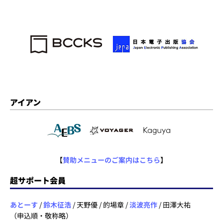
アイアン
【
賛助メニューのご案内はこちら
】
超サポート会員
あとーす
/
鈴木征浩
/ 天野優 / 的場章 /
淡波亮作
/ 田澤大祐
（申込順・敬称略）