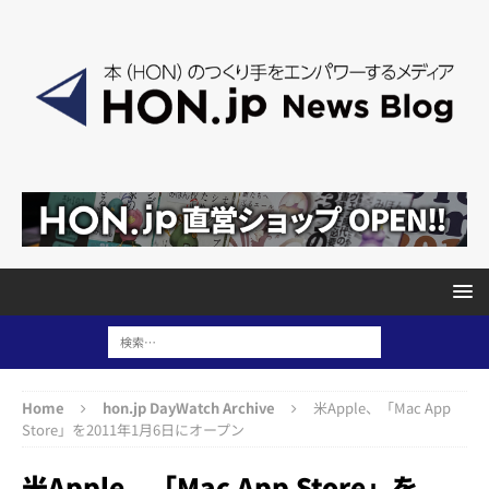
Home
hon.jp DayWatch Archive
米Apple、「Mac App
Store」を2011年1月6日にオープン
米Apple、「Mac App Store」を