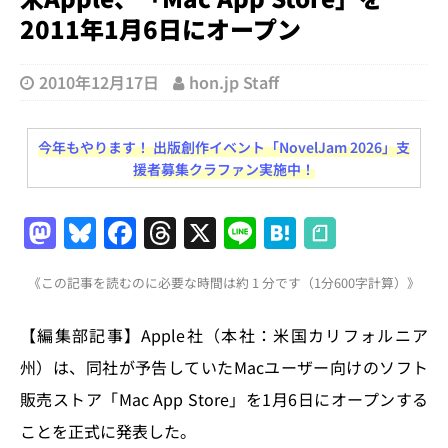
2011年1月6日にオープン
2010年12月17日
hon.jp Staff
今年もやります！ 出版創作イベント「NovelJam 2026」支
援者募集クラファン実施中！
M
Bl
F
T
X
Li
H
a
u
a
h
n
at
《この記事を読むのに必要な時間は約 1 分です（1分600字計算）》
st
e
c
re
e
e
o
s
e
a
n
【編集部記事】Apple社（本社：米国カリフォルニア
d
k
b
d
a
州）は、同社が予告していたMacユーザー向けのソフト
o
y
o
s
販売ストア「Mac App Store」を1月6日にオープンする
n
o
ことを正式に発表した。