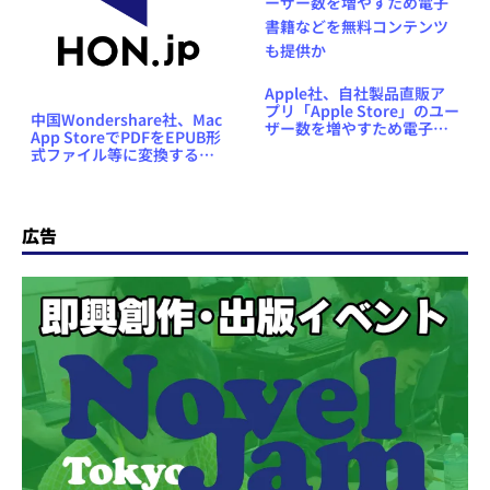
Apple社、自社製品直販ア
プリ「Apple Store」のユー
中国Wondershare社、Mac
ザー数を増やすため電子書
App StoreでPDFをEPUB形
籍などを無料コンテンツも
式ファイル等に変換するユ
提供か
ーティリティソフトを販売
開始
広告