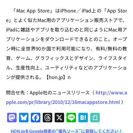
k
「Mac App Store」はiPhone／iPad上の「App Stor
e」とよく似たMac用のアプリケーション販売ストアで、
iPadに雑誌やアプリを取り込むのと同じようにMac用ア
プリケーションをダウンロードできるとのこと。オープ
ン時に全世界90か国で利用可能になり、有料/無料の教
育、ゲーム、グラフィックスとデザイン、ライフスタイ
ル、生産性向上、ユーティリティなどのアプリケーショ
ンが提供される。【hon.jp】n
問合せ先：Apple社のニュースリリース（
http://www.a
pple.com/pr/library/2010/12/16macappstore.html
）
M
Bl
F
T
X
Li
H
a
u
a
h
n
at
HON.jpをGoogle検索の“優先ソース”に登録してください！