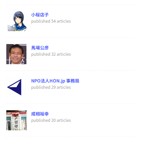
小桜店子
published 54 articles
馬場公彦
published 32 articles
NPO法人HON.jp 事務局
published 29 articles
成相裕幸
published 20 articles