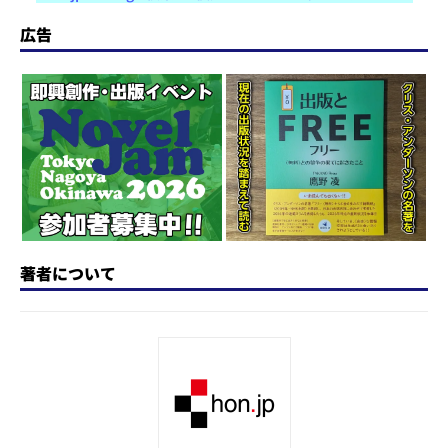
st
e
c
re
e
e
o
s
e
a
n
広告
d
k
b
d
a
o
y
o
s
n
o
k
著者について