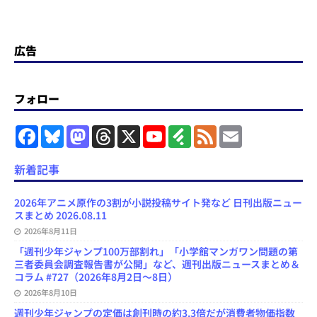
広告
フォロー
F
B
M
T
X
Y
F
F
E
a
l
a
h
o
e
e
m
c
u
s
r
u
e
e
a
e
e
t
e
T
d
d
i
新着記事
b
s
o
a
u
l
l
o
k
d
d
b
y
o
y
o
s
e
2026年アニメ原作の3割が小説投稿サイト発など 日刊出版ニュー
k
n
C
スまとめ 2026.08.11
h
2026年8月11日
a
n
「週刊少年ジャンプ100万部割れ」「小学館マンガワン問題の第
n
三者委員会調査報告書が公開」など、週刊出版ニュースまとめ＆
e
コラム #727（2026年8月2日～8日）
l
2026年8月10日
週刊少年ジャンプの定価は創刊時の約3.3倍だが消費者物価指数