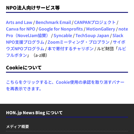
NPO法人向けサービス等
Arts and Law
/
Benchmark Email
/
CANPANプロジェクト
/
Canva for NPO
/
Google for Nonprofits
/
MotionGallery
/
note
Pro（NovelJam協賛）
/
Syncable
/
TechSoup Japan
/
Slack
NPO支援プログラム
/
Zoomミーティング・プロプラン
/
サイボ
ウズNPOプログラム
/
本で寄付するチャリボン
/ ルビ財団「
ルビ
フルボタン
」（a-z順）
Cookieについて
こちらをクリックすると、Cookie使用の承認を取り消すバナー
を再表示できます。
HON.jp News Blog について
メディア概要