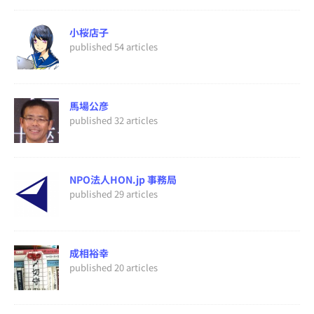
小桜店子
published 54 articles
馬場公彦
published 32 articles
NPO法人HON.jp 事務局
published 29 articles
成相裕幸
published 20 articles