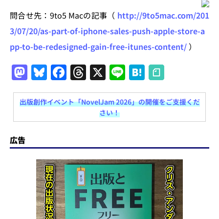
問合せ先：9to5 Macの記事（
http://9to5mac.com/201
3/07/20/as-part-of-iphone-sales-push-apple-store-a
pp-to-be-redesigned-gain-free-itunes-content/
）
M
Bl
F
T
X
Li
H
a
u
a
h
n
at
st
e
c
re
e
e
出版創作イベント「NovelJam 2026」の開催をご支援くだ
さい！
o
s
e
a
n
d
k
b
d
a
広告
o
y
o
s
n
o
k