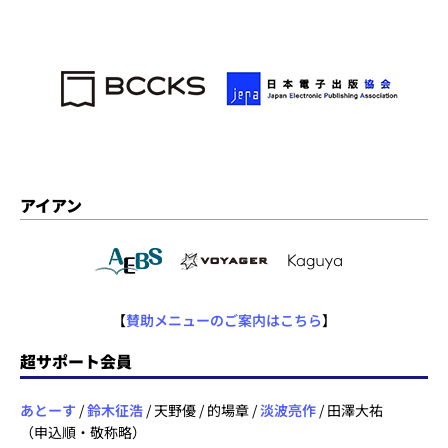
アイアン
【
賛助メニューのご案内はこちら
】
超サポート会員
あとーす
/
鈴木征浩
/ 天野優 / 的場章 /
淡波亮作
/ 田澤大祐
（申込順・敬称略）