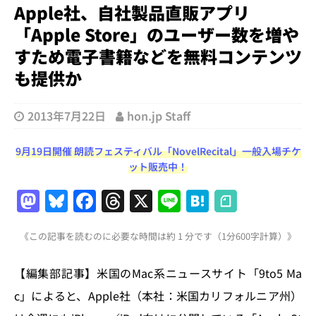
Apple社、自社製品直販アプリ
「Apple Store」のユーザー数を増や
すため電子書籍などを無料コンテンツ
も提供か
2013年7月22日
hon.jp Staff
9月19日開催 朗読フェスティバル「NovelRecital」一般入場チケ
ット販売中！
M
Bl
F
T
X
Li
H
a
u
a
h
n
at
《この記事を読むのに必要な時間は約 1 分です（1分600字計算）》
st
e
c
re
e
e
o
s
e
a
n
【編集部記事】米国のMac系ニュースサイト「9to5 Ma
d
k
b
d
a
c」によると、Apple社（本社：米国カリフォルニア州）
o
y
o
s