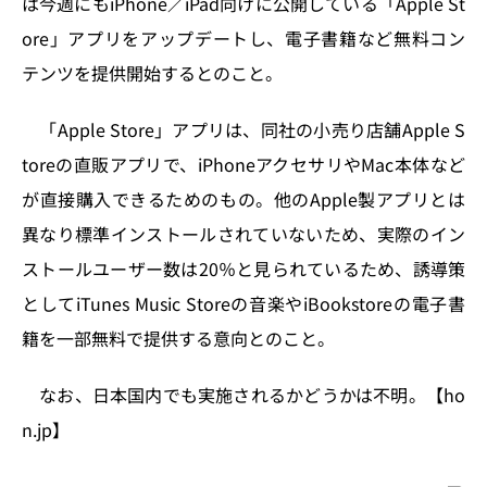
は今週にもiPhone／iPad向けに公開している「Apple St
n
o
ore」アプリをアップデートし、電子書籍など無料コン
k
テンツを提供開始するとのこと。
「Apple Store」アプリは、同社の小売り店舗Apple S
toreの直販アプリで、iPhoneアクセサリやMac本体など
が直接購入できるためのもの。他のApple製アプリとは
異なり標準インストールされていないため、実際のイン
ストールユーザー数は20％と見られているため、誘導策
としてiTunes Music Storeの音楽やiBookstoreの電子書
籍を一部無料で提供する意向とのこと。
なお、日本国内でも実施されるかどうかは不明。【ho
n.jp】