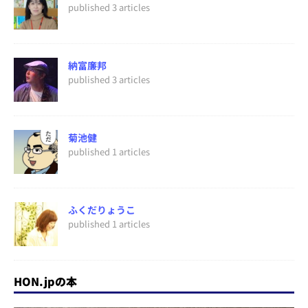
published 3 articles
納富廉邦
published 3 articles
菊池健
published 1 articles
ふくだりょうこ
published 1 articles
HON.jpの本