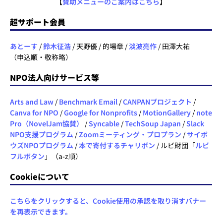
【
賛助メニューのご案内はこちら
】
超サポート会員
あとーす
/
鈴木征浩
/ 天野優 / 的場章 /
淡波亮作
/ 田澤大祐
（申込順・敬称略）
NPO法人向けサービス等
Arts and Law
/
Benchmark Email
/
CANPANプロジェクト
/
Canva for NPO
/
Google for Nonprofits
/
MotionGallery
/
note
Pro（NovelJam協賛）
/
Syncable
/
TechSoup Japan
/
Slack
NPO支援プログラム
/
Zoomミーティング・プロプラン
/
サイボ
ウズNPOプログラム
/
本で寄付するチャリボン
/ ルビ財団「
ルビ
フルボタン
」（a-z順）
Cookieについて
こちらをクリックすると、Cookie使用の承認を取り消すバナー
を再表示できます。