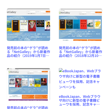
ど、週刊出版ニュースまと
め＆コラム #563（2023年3
月12日～18日）
発売前の本の“ゲラ”が読め
発売前の本の“ゲラ”が読め
る「NetGalley」から新着作
る「NetGalley」から新着作
品の紹介（2019年1月7日
品の紹介（2018年12月10日
号） #NetGalleyJP
号） #NetGalleyJP
eBookJapan、Webブラウ
ザ向けに新型の電子書籍ビ
ューワを採用、記念キャン
発売前の本の“ゲラ”が読め
ペーンも