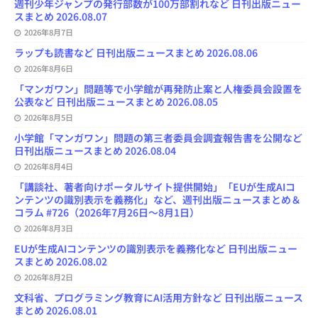
週刊少年ジャンプの発行部数が100万部割れなど 日刊出版ニュー
k
n
C
スまとめ 2026.08.07
h
2026年8月7日
a
n
ラップも読書など 日刊出版ニュースまとめ 2026.08.06
n
e
2026年8月6日
l
「マンガワン」問題等で小学館が再発防止案と人権委員会設置を
公表など 日刊出版ニュースまとめ 2026.08.05
2026年8月5日
小学館「マンガワン」問題の第三者委員会調査報告書を公開など
日刊出版ニュースまとめ 2026.08.04
2026年8月4日
「講談社、著者向けポータルサイト提供開始」「EUが生成AIコ
ンテンツの識別表示を義務化」など、週刊出版ニュースまとめ＆
コラム #726（2026年7月26日～8月1日）
2026年8月3日
EUが生成AIコンテンツの識別表示を義務化など 日刊出版ニュー
スまとめ 2026.08.02
2026年8月2日
文科省、プログラミング教育にAI活用方針など 日刊出版ニュース
まとめ 2026.08.01