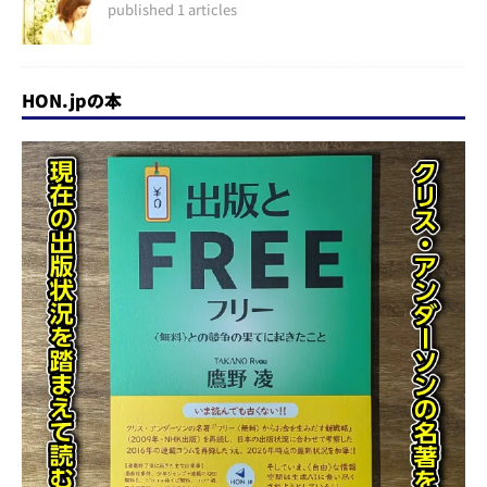
published 1 articles
HON.jpの本