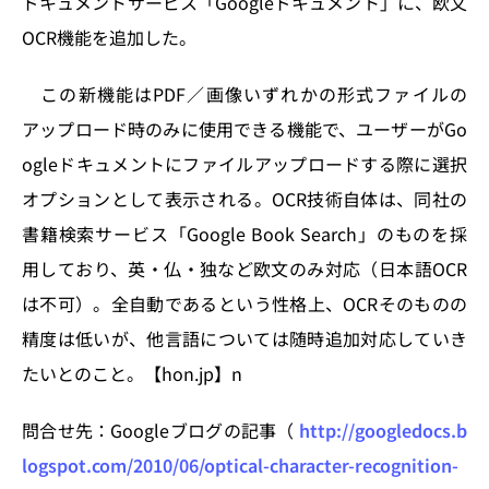
ドキュメントサービス「Googleドキュメント」に、欧文
n
o
OCR機能を追加した。
k
この新機能はPDF／画像いずれかの形式ファイルの
アップロード時のみに使用できる機能で、ユーザーがGo
ogleドキュメントにファイルアップロードする際に選択
オプションとして表示される。OCR技術自体は、同社の
書籍検索サービス「Google Book Search」のものを採
用しており、英・仏・独など欧文のみ対応（日本語OCR
は不可）。全自動であるという性格上、OCRそのものの
精度は低いが、他言語については随時追加対応していき
たいとのこと。【hon.jp】n
問合せ先：Googleブログの記事（
http://googledocs.b
logspot.com/2010/06/optical-character-recognition-