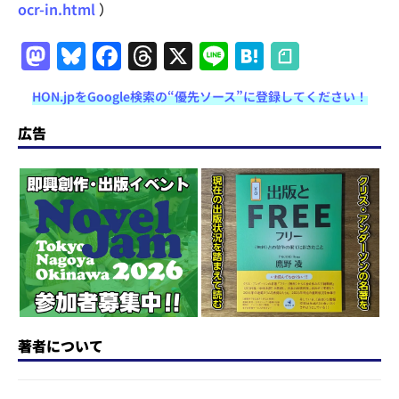
ocr-in.html
）
M
Bl
F
T
X
Li
H
a
u
a
h
n
at
HON.jpをGoogle検索の“優先ソース”に登録してください！
st
e
c
re
e
e
o
s
e
a
n
広告
d
k
b
d
a
o
y
o
s
n
o
k
著者について