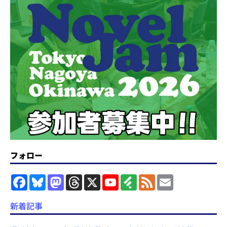
フォロー
F
B
M
T
X
Y
F
F
E
a
l
a
h
o
e
e
m
c
u
s
r
u
e
e
a
e
e
t
e
T
d
d
i
新着記事
b
s
o
a
u
l
l
o
k
d
d
b
y
o
y
o
s
e