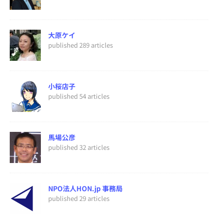
大原ケイ
published 289 articles
小桜店子
published 54 articles
馬場公彦
published 32 articles
NPO法人HON.jp 事務局
published 29 articles