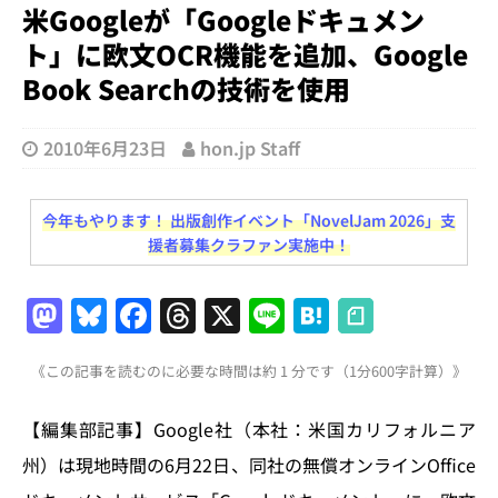
米Googleが「Googleドキュメン
ト」に欧文OCR機能を追加、Google
Book Searchの技術を使用
2010年6月23日
hon.jp Staff
今年もやります！ 出版創作イベント「NovelJam 2026」支
援者募集クラファン実施中！
M
Bl
F
T
X
Li
H
a
u
a
h
n
at
《この記事を読むのに必要な時間は約 1 分です（1分600字計算）》
st
e
c
re
e
e
o
s
e
a
n
【編集部記事】Google社（本社：米国カリフォルニア
d
k
b
d
a
州）は現地時間の6月22日、同社の無償オンラインOffice
o
y
o
s