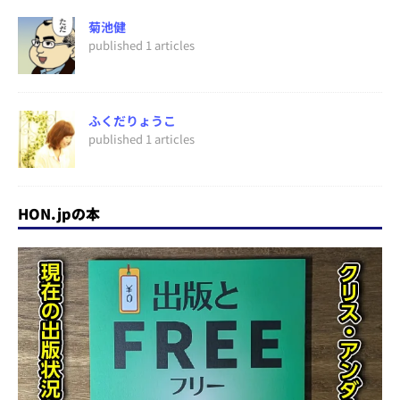
菊池健
published 1 articles
ふくだりょうこ
published 1 articles
HON.jpの本