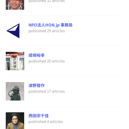
published 32 articles
NPO法人HON.jp 事務局
published 29 articles
成相裕幸
published 20 articles
波野發作
published 17 articles
西田宗千佳
published 4 articles