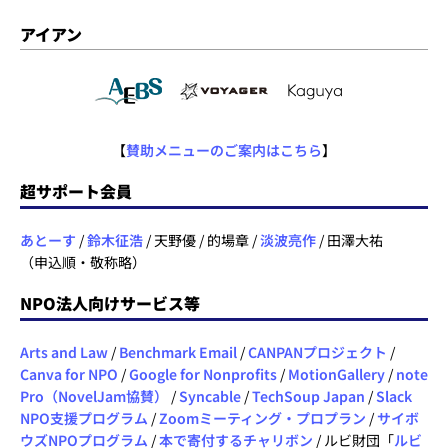
アイアン
【
賛助メニューのご案内はこちら
】
超サポート会員
あとーす
/
鈴木征浩
/ 天野優 / 的場章 /
淡波亮作
/ 田澤大祐
（申込順・敬称略）
NPO法人向けサービス等
Arts and Law
/
Benchmark Email
/
CANPANプロジェクト
/
Canva for NPO
/
Google for Nonprofits
/
MotionGallery
/
note
Pro（NovelJam協賛）
/
Syncable
/
TechSoup Japan
/
Slack
NPO支援プログラム
/
Zoomミーティング・プロプラン
/
サイボ
ウズNPOプログラム
/
本で寄付するチャリボン
/ ルビ財団「
ルビ