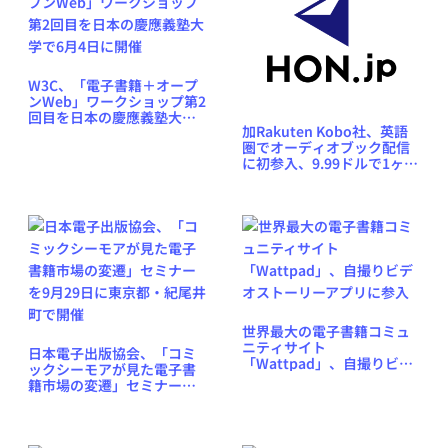
W3C、「電子書籍＋オープ
ンWeb」ワークショップ第2
回目を日本の慶應義塾大学
加Rakuten Kobo社、英語
で6月4日に開催
圏でオーディオブック配信
に初参入、9.99ドルで1ヶ月
1作品
世界最大の電子書籍コミュ
ニティサイト
日本電子出版協会、「コミ
「Wattpad」、自撮りビデ
ックシーモアが見た電子書
オストーリーアプリに参入
籍市場の変遷」セミナーを9
月29日に東京都・紀尾井町
で開催