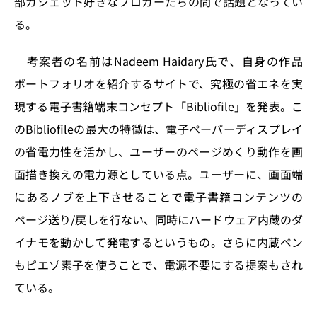
部ガジェット好きなブロガーたちの間で話題となってい
n
o
る。
k
考案者の名前はNadeem Haidary氏で、自身の作品
ポートフォリオを紹介するサイトで、究極の省エネを実
現する電子書籍端末コンセプト「Bibliofile」を発表。こ
のBibliofileの最大の特徴は、電子ペーパーディスプレイ
の省電力性を活かし、ユーザーのページめくり動作を画
面描き換えの電力源としている点。ユーザーに、画面端
にあるノブを上下させることで電子書籍コンテンツの
ページ送り/戻しを行ない、同時にハードウェア内蔵のダ
イナモを動かして発電するというもの。さらに内蔵ペン
もピエゾ素子を使うことで、電源不要にする提案もされ
ている。