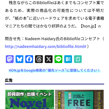
残念ながらこのBibliofileはあくまでもコンセプト案で
あるため、実際の商品化の可能性については不明だ
が、“紙の本”に近いハードウェアを求めている電子書籍
マニアたちの間ではかなり好評のようだ。【hon.jp】n
問合せ先：Nadeem Haidary氏のBibliofileコンセプト（
http://nadeemhaidary.com/bibliofile.html#
）
M
Bl
F
T
X
Li
H
a
u
a
h
n
at
HON.jpをGoogle検索の“優先ソース”に登録してください！
st
e
c
re
e
e
o
s
e
a
n
広告
d
k
b
d
a
o
y
o
s
n
o