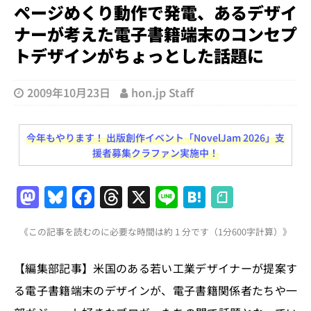
ページめくり動作で発電、あるデザイ
ナーが考えた電子書籍端末のコンセプ
トデザインがちょっとした話題に
2009年10月23日
hon.jp Staff
今年もやります！ 出版創作イベント「NovelJam 2026」支
援者募集クラファン実施中！
M
Bl
F
T
X
Li
H
a
u
a
h
n
at
《この記事を読むのに必要な時間は約 1 分です（1分600字計算）》
st
e
c
re
e
e
o
s
e
a
n
【編集部記事】米国のある若い工業デザイナーが提案す
d
k
b
d
a
る電子書籍端末のデザインが、電子書籍関係者たちや一
o
y
o
s