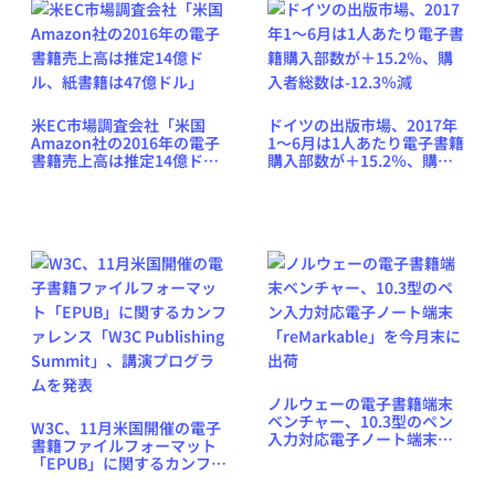
米EC市場調査会社「米国
ドイツの出版市場、2017年
Amazon社の2016年の電子
1〜6月は1人あたり電子書籍
書籍売上高は推定14億ド
購入部数が＋15.2％、購入
ル、紙書籍は47億ドル」
者総数は-12.3％減
ノルウェーの電子書籍端末
ベンチャー、10.3型のペン
W3C、11月米国開催の電子
入力対応電子ノート端末
書籍ファイルフォーマット
「reMarkable」を今月末に
「EPUB」に関するカンファ
出荷
レンス「W3C Publishing