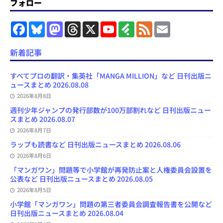
フォロー
F
B
M
T
X
Y
F
F
E
a
l
a
h
o
e
e
m
c
u
s
r
u
e
e
a
e
e
t
e
T
d
d
i
新着記事
b
s
o
a
u
l
l
o
k
d
d
b
y
o
y
o
s
e
すべてプロの翻訳・集英社「MANGA MILLION」など 日刊出版ニ
k
n
C
ュースまとめ 2026.08.08
h
2026年8月8日
a
n
週刊少年ジャンプの発行部数が100万部割れなど 日刊出版ニュー
n
スまとめ 2026.08.07
e
l
2026年8月7日
ラップも読書など 日刊出版ニュースまとめ 2026.08.06
2026年8月6日
「マンガワン」問題等で小学館が再発防止案と人権委員会設置を
公表など 日刊出版ニュースまとめ 2026.08.05
2026年8月5日
小学館「マンガワン」問題の第三者委員会調査報告書を公開など
日刊出版ニュースまとめ 2026.08.04