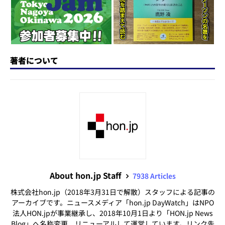
k
著者について
About hon.jp Staff
7938 Articles
株式会社hon.jp（2018年3月31日で解散）スタッフによる記事の
アーカイブです。ニュースメディア「hon.jp DayWatch」はNPO
法人HON.jpが事業継承し、2018年10月1日より「HON.jp News
Blog」へ名称変更、リニューアルして運営しています。リンク先