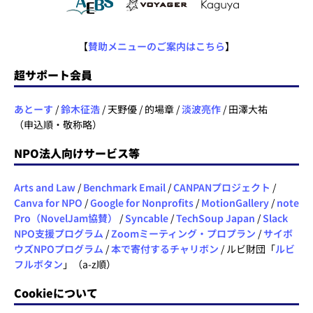
【
賛助メニューのご案内はこちら
】
超サポート会員
あとーす
/
鈴木征浩
/ 天野優 / 的場章 /
淡波亮作
/ 田澤大祐
（申込順・敬称略）
NPO法人向けサービス等
Arts and Law
/
Benchmark Email
/
CANPANプロジェクト
/
Canva for NPO
/
Google for Nonprofits
/
MotionGallery
/
note
Pro（NovelJam協賛）
/
Syncable
/
TechSoup Japan
/
Slack
NPO支援プログラム
/
Zoomミーティング・プロプラン
/
サイボ
ウズNPOプログラム
/
本で寄付するチャリボン
/ ルビ財団「
ルビ
フルボタン
」（a-z順）
Cookieについて