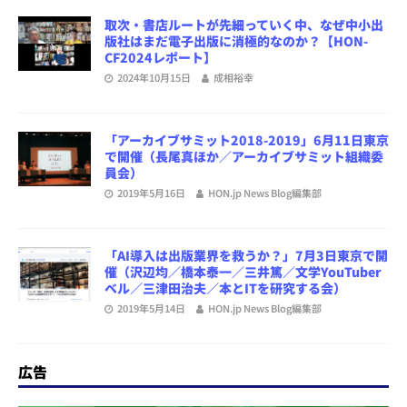
取次・書店ルートが先細っていく中、なぜ中小出
版社はまだ電子出版に消極的なのか？【HON-
CF2024レポート】
2024年10月15日
成相裕幸
「アーカイブサミット2018-2019」6月11日東京
で開催（長尾真ほか／アーカイブサミット組織委
員会）
2019年5月16日
HON.jp News Blog編集部
「AI導入は出版業界を救うか？」7月3日東京で開
催（沢辺均／橋本泰一／三井篤／文学YouTuber
ベル／三津田治夫／本とITを研究する会）
2019年5月14日
HON.jp News Blog編集部
広告