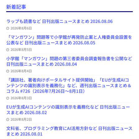
e
e
t
e
T
d
d
i
新着記事
b
s
o
a
u
l
l
o
k
d
d
b
y
o
y
o
s
e
ラップも読書など 日刊出版ニュースまとめ 2026.08.06
k
n
C
2026年8月6日
h
a
「マンガワン」問題等で小学館が再発防止案と人権委員会設置を
n
公表など 日刊出版ニュースまとめ 2026.08.05
n
e
2026年8月5日
l
小学館「マンガワン」問題の第三者委員会調査報告書を公開など
日刊出版ニュースまとめ 2026.08.04
2026年8月4日
「講談社、著者向けポータルサイト提供開始」「EUが生成AIコ
ンテンツの識別表示を義務化」など、週刊出版ニュースまとめ＆
コラム #726（2026年7月26日～8月1日）
2026年8月3日
EUが生成AIコンテンツの識別表示を義務化など 日刊出版ニュー
スまとめ 2026.08.02
2026年8月2日
文科省、プログラミング教育にAI活用方針など 日刊出版ニュース
まとめ 2026.08.01