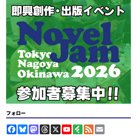
フォロー
F
B
M
T
X
Y
F
F
E
a
l
a
h
o
e
e
m
c
u
s
r
u
e
e
a