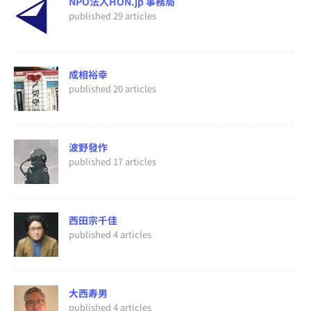
NPO法人HON.jp 事務局
published 29 articles
成相裕幸
published 20 articles
波野發作
published 17 articles
西田宗千佳
published 4 articles
大西寿男
published 4 articles