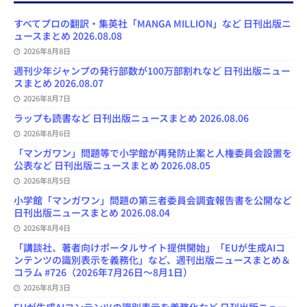
o
k
d
d
b
y
o
y
o
s
e
すべてプロの翻訳・集英社「MANGA MILLION」など 日刊出版ニ
k
n
C
ュースまとめ 2026.08.08
h
2026年8月8日
a
n
週刊少年ジャンプの発行部数が100万部割れなど 日刊出版ニュー
n
スまとめ 2026.08.07
e
l
2026年8月7日
ラップも読書など 日刊出版ニュースまとめ 2026.08.06
2026年8月6日
「マンガワン」問題等で小学館が再発防止案と人権委員会設置を
公表など 日刊出版ニュースまとめ 2026.08.05
2026年8月5日
小学館「マンガワン」問題の第三者委員会調査報告書を公開など
日刊出版ニュースまとめ 2026.08.04
2026年8月4日
「講談社、著者向けポータルサイト提供開始」「EUが生成AIコ
ンテンツの識別表示を義務化」など、週刊出版ニュースまとめ＆
コラム #726（2026年7月26日～8月1日）
2026年8月3日