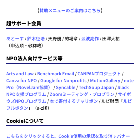
【
賛助メニューのご案内はこちら
】
超サポート会員
あとーす
/
鈴木征浩
/ 天野優 / 的場章 /
淡波亮作
/ 田澤大祐
（申込順・敬称略）
NPO法人向けサービス等
Arts and Law
/
Benchmark Email
/
CANPANプロジェクト
/
Canva for NPO
/
Google for Nonprofits
/
MotionGallery
/
note
Pro（NovelJam協賛）
/
Syncable
/
TechSoup Japan
/
Slack
NPO支援プログラム
/
Zoomミーティング・プロプラン
/
サイボ
ウズNPOプログラム
/
本で寄付するチャリボン
/ ルビ財団「
ルビ
フルボタン
」（a-z順）
Cookieについて
こちらをクリックすると、Cookie使用の承認を取り消すバナー