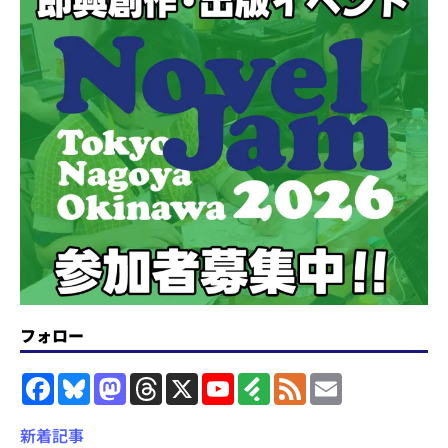
フォロー
F
B
M
T
X
Y
F
F
E
a
l
a
h
o
e
e
m
c
u
s
r
u
e
e
a
e
e
t
e
T
d
d
i
新着記事
b
s
o
a
u
l
l