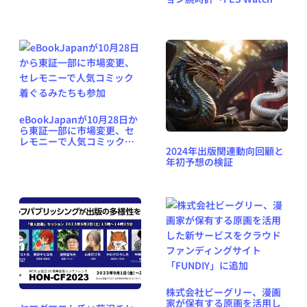
がクラウドファンディング
開始
eBookJapanが10月28日か
ら東証一部に市場変更、セ
レモニーで人気コミック着
2024年出版関連動向回顧と
ぐるみたちも参加
年初予想の検証
株式会社ビーグリー、漫画
家が保有する原画を活用し