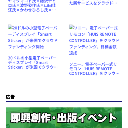
ヤマダマコト氏×藤沢チヒ
た新サービスをクラウドフ
ロ氏×波野發作氏×山田佳
ァンディングサイト
江氏×かわせひろし氏×仲
「FUNDIY」に追加
俣暁生氏「セルフパブリッ
シングが出版の多様性を守
る」HON-CF2023個人出版
セッション：2023年9月2日
（土）13時から（オンライ
ン）
20ドルの小型電子ペーパー
ディスプレイ「Smart
ソニー、電子ペーパー式リ
Sticker」が米国でクラウド
モコン「HUIS REMOTE
ファンディング開始
CONTROLLER」をクラウド
ファンディング、目標金額
達成
広告