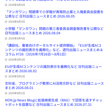
k
n
C
2026年8月6日
h
a
「マンガワン」問題等で小学館が再発防止案と人権委員会設置を
n
公表など 日刊出版ニュースまとめ 2026.08.05
n
e
2026年8月5日
l
小学館「マンガワン」問題の第三者委員会調査報告書を公開など
日刊出版ニュースまとめ 2026.08.04
2026年8月4日
「講談社、著者向けポータルサイト提供開始」「EUが生成AIコ
ンテンツの識別表示を義務化」など、週刊出版ニュースまとめ＆
コラム #726（2026年7月26日～8月1日）
2026年8月3日
EUが生成AIコンテンツの識別表示を義務化など 日刊出版ニュー
スまとめ 2026.08.02
2026年8月2日
文科省、プログラミング教育にAI活用方針など 日刊出版ニュース
まとめ 2026.08.01
2026年8月1日
HON.jp News Blogに拡張検索生成（RAG）で回答を返すチャッ
トボットを設置など 日刊出版ニュースまとめ 2026.07.31