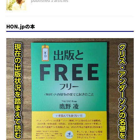
published 1 articles
HON.jpの本