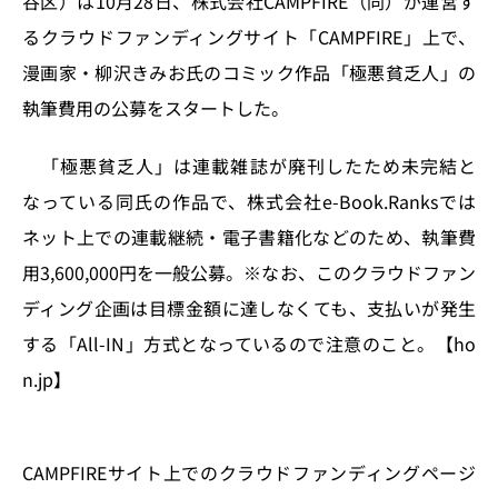
谷区）は10月28日、株式会社CAMPFIRE（同）が運営す
o
y
o
s
るクラウドファンディングサイト「CAMPFIRE」上で、
n
o
漫画家・柳沢きみお氏のコミック作品「極悪貧乏人」の
k
執筆費用の公募をスタートした。
「極悪貧乏人」は連載雑誌が廃刊したため未完結と
なっている同氏の作品で、株式会社e-Book.Ranksでは
ネット上での連載継続・電子書籍化などのため、執筆費
用3,600,000円を一般公募。※なお、このクラウドファン
ディング企画は目標金額に達しなくても、支払いが発生
する「All-IN」方式となっているので注意のこと。【ho
n.jp】
CAMPFIREサイト上でのクラウドファンディングページ