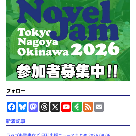
フォロー
F
B
M
T
X
Y
F
F
E
a
l
a
h
o
e
e
m
c
u
s
r
u
e
e
a
e
e
t
e
T
d
d
i
新着記事
b
s
o
a
u
l
l
o
k
d
d
b
y
o
y
o
s
e
ラップも読書など 日刊出版ニュースまとめ 2026.08.06