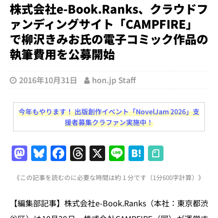
株式会社e-Book.Ranks、クラウドフ
ァンディングサイト「CAMPFIRE」
で柳沢きみお氏の電子コミック作品の
執筆費用を公募開始
2016年10月31日
hon.jp Staff
今年もやります！ 出版創作イベント「NovelJam 2026」支
援者募集クラファン実施中！
M
Bl
F
T
X
Li
H
a
u
a
h
n
at
《この記事を読むのに必要な時間は約 1 分です（1分600字計算）》
st
e
c
re
e
e
o
s
e
a
n
【編集部記事】株式会社e-Book.Ranks（本社：東京都渋
d
k
b
d
a