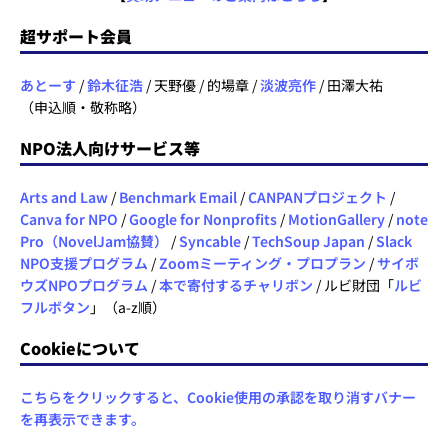
超サポート会員
あとーす
/
鈴木征浩
/ 天野優 / 的場章 /
淡波亮作
/ 田澤大祐
（申込順・敬称略）
NPO法人向けサービス等
Arts and Law
/
Benchmark Email
/
CANPANプロジェクト
/
Canva for NPO
/
Google for Nonprofits
/
MotionGallery
/
note
Pro（NovelJam協賛）
/
Syncable
/
TechSoup Japan
/
Slack
NPO支援プログラム
/
Zoomミーティング・プロプラン
/
サイボ
ウズNPOプログラム
/
本で寄付するチャリボン
/ ルビ財団「
ルビ
フルボタン
」（a-z順）
Cookieについて
こちらをクリックすると、Cookie使用の承認を取り消すバナー
を再表示できます。