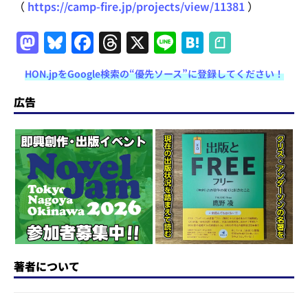
（
https://camp-fire.jp/projects/view/11381
）
M
Bl
F
T
X
Li
H
a
u
a
h
n
at
HON.jpをGoogle検索の“優先ソース”に登録してください！
st
e
c
re
e
e
o
s
e
a
n
広告
d
k
b
d
a
o
y
o
s
n
o
k
著者について