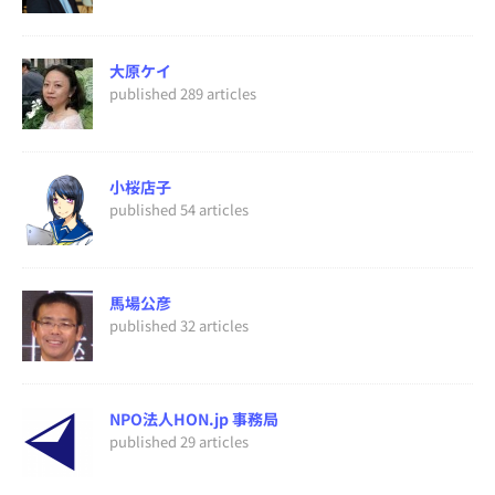
大原ケイ
published 289 articles
小桜店子
published 54 articles
馬場公彦
published 32 articles
NPO法人HON.jp 事務局
published 29 articles