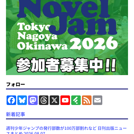
フォロー
F
B
M
T
X
Y
F
F
E
a
l
a
h
o
e
e
m
c
u
s
r
u
e
e
a
e
e
t
e
T
d
d
i
新着記事
b
s
o
a
u
l
l
o
k
d
d
b
y
o
y
o
s
e
週刊少年ジャンプの発行部数が100万部割れなど 日刊出版ニュー
k
n
C
スまとめ 2026.08.07