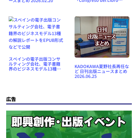
ースまとめ 2026.02.20
Electrónico」、11月16
日〜17日にバルバストロ市
で開催
スペインの電子出版コンサ
ルティング会社、電子書籍
KADOKAWA夏野社長再任な
界のビジネスモデル13種の
ど 日刊出版ニュースまとめ
解説レポートをEPUB形式な
2026.06.25
どで公開
広告