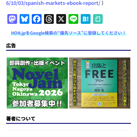
6/10/03/spanish-markets-ebook-report/
）
M
Bl
F
T
X
Li
H
a
u
a
h
n
at
HON.jpをGoogle検索の“優先ソース”に登録してください！
st
e
c
re
e
e
o
s
e
a
n
広告
d
k
b
d
a
o
y
o
s
n
o
k
著者について