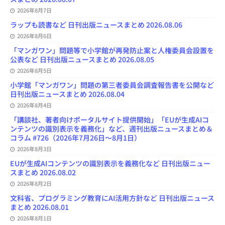
h
2026年8月7日
a
n
ラップも読書など 日刊出版ニュースまとめ 2026.08.06
n
e
2026年8月6日
l
「マンガワン」問題等で小学館が再発防止案と人権委員会設置を
公表など 日刊出版ニュースまとめ 2026.08.05
2026年8月5日
小学館「マンガワン」問題の第三者委員会調査報告書を公開など
日刊出版ニュースまとめ 2026.08.04
2026年8月4日
「講談社、著者向けポータルサイト提供開始」「EUが生成AIコ
ンテンツの識別表示を義務化」など、週刊出版ニュースまとめ＆
コラム #726（2026年7月26日～8月1日）
2026年8月3日
EUが生成AIコンテンツの識別表示を義務化など 日刊出版ニュー
スまとめ 2026.08.02
2026年8月2日
文科省、プログラミング教育にAI活用方針など 日刊出版ニュース
まとめ 2026.08.01
2026年8月1日