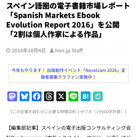
スペイン語圏の電子書籍市場レポート
「Spanish Markets Ebook
Evolution Report 2016」を公開
「2割は個人作家による作品」
2016年10月4日
hon.jp Staff
今年もやります！ 出版創作イベント「NovelJam 2026」支
援者募集クラファン実施中！
M
Bl
F
T
X
Li
H
a
u
a
h
n
at
《この記事を読むのに必要な時間は約 1 分です（1分600字計算）》
st
e
c
re
e
e
o
s
e
a
n
【編集部記事】スペインの電子出版コンサルティング会
d
k
b
d
a