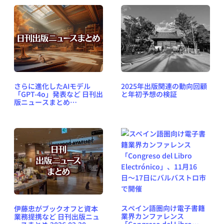
成長
さらに進化したAIモデル
2025年出版関連の動向回顧
「GPT-4o」発表など 日刊出
と年初予想の検証
版ニュースまとめ
2024.05.15
スペイン語圏向け電子書籍
伊藤忠がブックオフと資本
業界カンファレンス
業務提携など 日刊出版ニュ
「Congreso del Libro