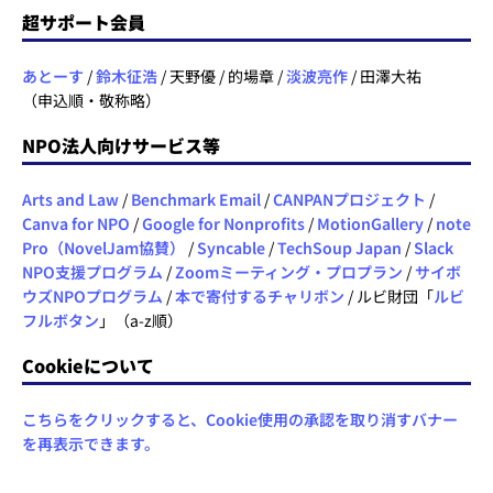
超サポート会員
あとーす
/
鈴木征浩
/ 天野優 / 的場章 /
淡波亮作
/ 田澤大祐
（申込順・敬称略）
NPO法人向けサービス等
Arts and Law
/
Benchmark Email
/
CANPANプロジェクト
/
Canva for NPO
/
Google for Nonprofits
/
MotionGallery
/
note
Pro（NovelJam協賛）
/
Syncable
/
TechSoup Japan
/
Slack
NPO支援プログラム
/
Zoomミーティング・プロプラン
/
サイボ
ウズNPOプログラム
/
本で寄付するチャリボン
/ ルビ財団「
ルビ
フルボタン
」（a-z順）
Cookieについて
こちらをクリックすると、Cookie使用の承認を取り消すバナー
を再表示できます。