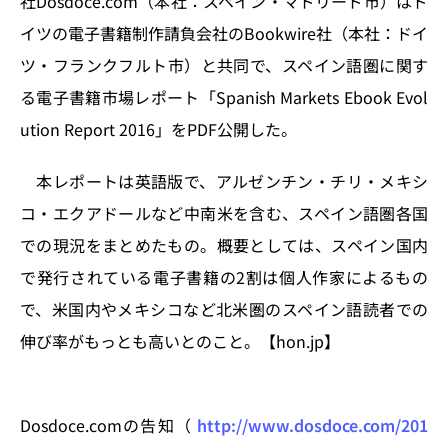
社Dosdoce.com（本社：スペイン・マドリード市）はド
o
y
o
s
イツの電子書籍制作請負会社のBookwire社（本社：ドイ
n
o
ツ・フランクフルト市）と共同で、スペイン語圏に関す
k
る電子書籍市場レポート「Spanish Markets Ebook Evol
ution Report 2016」をPDF公開した。
本レポートは英語版で、アルゼンチン・チリ・メキシ
コ・エクアドールなど中南米を含む、スペイン語圏各国
での現況をまとめたもの。概要としては、スペイン国内
で発行されている電子書籍の2割は個人作家によるもの
で、米国内やメキシコなど北米圏のスペイン語読者での
伸び率がもっとも高いとのこと。【hon.jp】
Dosdoce.comの告知（
http://www.dosdoce.com/201