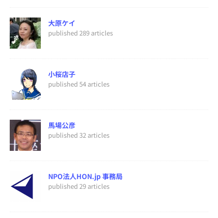
大原ケイ
published 289 articles
小桜店子
published 54 articles
馬場公彦
published 32 articles
NPO法人HON.jp 事務局
published 29 articles