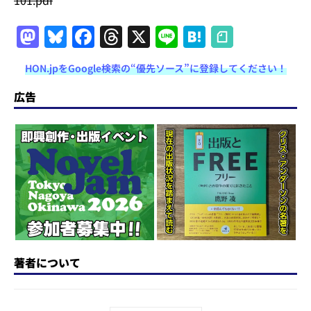
M
Bl
F
T
X
Li
H
a
u
a
h
n
at
HON.jpをGoogle検索の“優先ソース”に登録してください！
st
e
c
re
e
e
o
s
e
a
n
広告
d
k
b
d
a
o
y
o
s
n
o
k
著者について