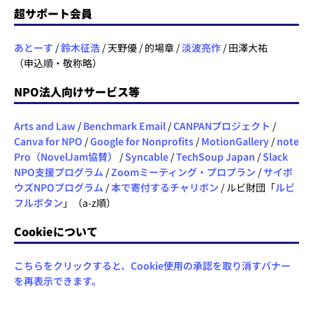
超サポート会員
あとーす
/
鈴木征浩
/ 天野優 / 的場章 /
淡波亮作
/ 田澤大祐
（申込順・敬称略）
NPO法人向けサービス等
Arts and Law
/
Benchmark Email
/
CANPANプロジェクト
/
Canva for NPO
/
Google for Nonprofits
/
MotionGallery
/
note
Pro（NovelJam協賛）
/
Syncable
/
TechSoup Japan
/
Slack
NPO支援プログラム
/
Zoomミーティング・プロプラン
/
サイボ
ウズNPOプログラム
/
本で寄付するチャリボン
/ ルビ財団「
ルビ
フルボタン
」（a-z順）
Cookieについて
こちらをクリックすると、Cookie使用の承認を取り消すバナー
を再表示できます。