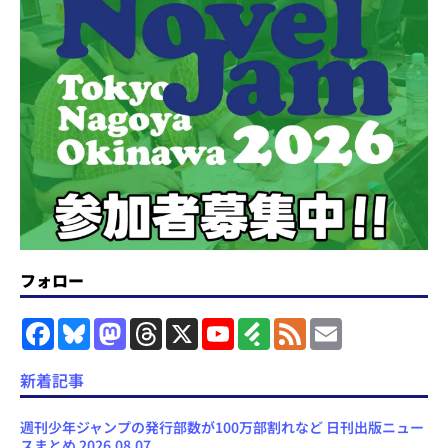
フォロー
F
B
M
T
X
Y
F
F
E
a
l
a
h
o
e
e
m
c
u
s
r
u
e
e
a
e
e
t
e
T
d
d
i
新着記事
b
s
o
a
u
l
l
o
k
d
d
b
y
o
y
o
s
e
週刊少年ジャンプの発行部数が100万部割れなど 日刊出版ニュー
k
n
C
スまとめ 2026.08.07