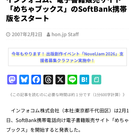
「めちゃブックス」のSoftBank携帯
版をスタート
2007年2月2日
hon.jp Staff
今年もやります！ 出版創作イベント「NovelJam 2026」支
援者募集クラファン実施中！
M
Bl
F
T
X
Li
H
a
u
a
h
n
at
《この記事を読むのに必要な時間は約 1 分です（1分600字計算）》
st
e
c
re
e
e
o
s
e
a
n
インフォコム株式会社（本社:東京都千代田区）は2月1
d
k
b
d
a
日、SoftBank携帯電話向け電子書籍販売サイト「めちゃ
o
y
o
s
ブックス」を開始すると発表した。