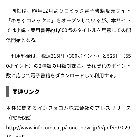
n
o
k
同社は、昨年12月よりコミック電子書籍販売サイト
「めちゃコミックス」をオープンしているが、本サイト
では小説・実用書等約1,000点のタイトルを用意しての配
信開始となる。
利用料金は、税込315円（300ポイント）と525円（55
0ポイント）の2種類の月額制課金。それぞれのポイント
数に応じて電子書籍をダウンロードして利用する。
関連リンク
本件に関するインフォコム株式会社のプレスリリース
（PDF形式）
http://www.infocom.co.jp/cone_new_jp/ir/pdf/ir07020
101.pdf