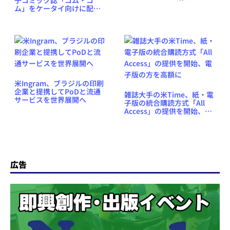
子コミック誌「コム・コ
Library」を開始。月1冊、
ム」をケータイ向けに配信
無期限で
へ
米Ingram、ブラジルの印刷
企業と提携してPoDと流通
雑誌大手の米Time、紙・電
サービスを世界展開へ
子版の統合購読方式「All
Access」の提供を開始、電
子版の方を高額に
広告