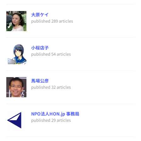
大原ケイ
published 289 articles
小桜店子
published 54 articles
馬場公彦
published 32 articles
NPO法人HON.jp 事務局
published 29 articles