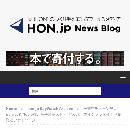
Home
hon.jp DayWatch Archive
米書店チェーン最大手
Barnes & Noble社、電子書籍ストア「Nook」のインフラをインド企
業にアウトソース