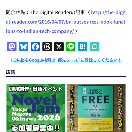
問合せ先：The Digital Readerの記事（
http://the-digit
al-reader.com/2016/04/07/bn-outsources-nook-funct
ions-to-indian-tech-company/
）
M
Bl
F
T
X
Li
H
a
u
a
h
n
at
HON.jpをGoogle検索の“優先ソース”に登録してください！
st
e
c
re
e
e
o
s
e
a
n
広告
d
k
b
d
a
o
y
o
s
n
o
k