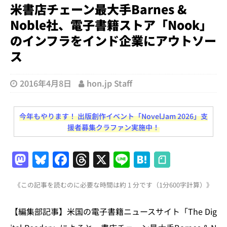
米書店チェーン最大手Barnes &
Noble社、電子書籍ストア「Nook」
のインフラをインド企業にアウトソー
ス
2016年4月8日
hon.jp Staff
今年もやります！ 出版創作イベント「NovelJam 2026」支
援者募集クラファン実施中！
M
Bl
F
T
X
Li
H
a
u
a
h
n
at
《この記事を読むのに必要な時間は約 1 分です（1分600字計算）》
st
e
c
re
e
e
o
s
e
a
n
【編集部記事】米国の電子書籍ニュースサイト「The Dig
d
k
b
d
a