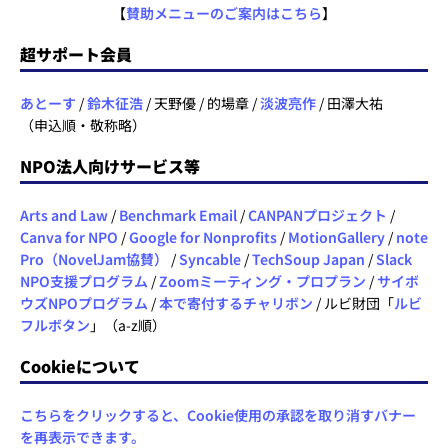
【
賛助メニューのご案内はこちら
】
超サポート会員
あとーす
/
鈴木征浩
/ 天野優 / 的場章 /
淡波亮作
/ 田澤大祐
（申込順・敬称略）
NPO法人向けサービス等
Arts and Law
/
Benchmark Email
/
CANPANプロジェクト
/
Canva for NPO
/
Google for Nonprofits
/
MotionGallery
/
note
Pro（NovelJam協賛）
/
Syncable
/
TechSoup Japan
/
Slack
NPO支援プログラム
/
Zoomミーティング・プロプラン
/
サイボ
ウズNPOプログラム
/
本で寄付するチャリボン
/ ルビ財団「
ルビ
フルボタン
」（a-z順）
Cookieについて
こちらをクリックすると、Cookie使用の承認を取り消すバナー
を再表示できます。