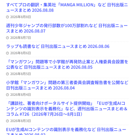
o
y
o
s
e
すべてプロの翻訳・集英社「MANGA MILLION」など 日刊出版ニ
k
n
C
ュースまとめ 2026.08.08
h
2026年8月8日
a
n
週刊少年ジャンプの発行部数が100万部割れなど 日刊出版ニュー
n
スまとめ 2026.08.07
e
l
2026年8月7日
ラップも読書など 日刊出版ニュースまとめ 2026.08.06
2026年8月6日
「マンガワン」問題等で小学館が再発防止案と人権委員会設置を
公表など 日刊出版ニュースまとめ 2026.08.05
2026年8月5日
小学館「マンガワン」問題の第三者委員会調査報告書を公開など
日刊出版ニュースまとめ 2026.08.04
2026年8月4日
「講談社、著者向けポータルサイト提供開始」「EUが生成AIコ
ンテンツの識別表示を義務化」など、週刊出版ニュースまとめ＆
コラム #726（2026年7月26日～8月1日）
2026年8月3日
EUが生成AIコンテンツの識別表示を義務化など 日刊出版ニュー
スまとめ 2026.08.02