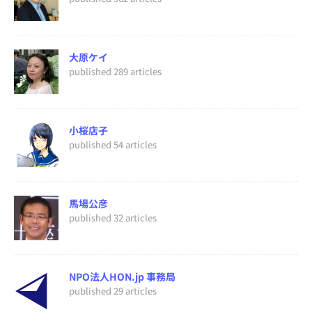
大原ケイ
published 289 articles
小桜店子
published 54 articles
馬場公彦
published 32 articles
NPO法人HON.jp 事務局
published 29 articles