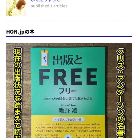
published 1 articles
HON.jpの本