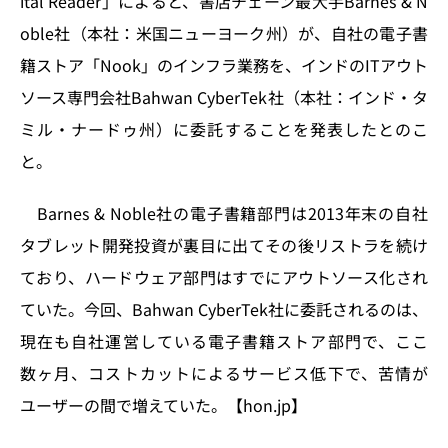
ital Reader」によると、書店チェーン最大手Barnes & N
o
y
o
s
oble社（本社：米国ニューヨーク州）が、自社の電子書
n
o
籍ストア「Nook」のインフラ業務を、インドのITアウト
k
ソース専門会社Bahwan CyberTek社（本社：インド・タ
ミル・ナードゥ州）に委託することを発表したとのこ
と。
Barnes & Noble社の電子書籍部門は2013年末の自社
タブレット開発投資が裏目に出てその後リストラを続け
ており、ハードウェア部門はすでにアウトソース化され
ていた。今回、Bahwan CyberTek社に委託されるのは、
現在も自社運営している電子書籍ストア部門で、ここ
数ヶ月、コストカットによるサービス低下で、苦情が
ユーザーの間で増えていた。【hon.jp】