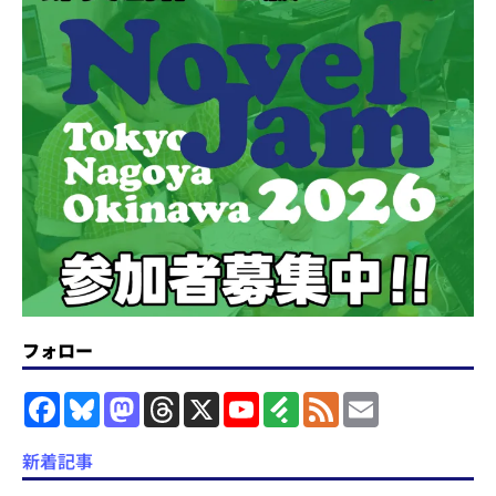
フォロー
F
B
M
T
X
Y
F
F
E
a
l
a
h
o
e
e
m
c
u
s
r
u
e
e
a
e
e
t
e
T
d
d
i
新着記事
b
s
o
a
u
l
l
o
k
d
d
b
y